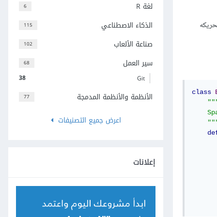
لغة R
6
الذكاء الاصطناعي
حريكه
115
صناعة الألعاب
102
سير العمل
68
38
Git
class
الأنظمة والأنظمة المدمجة
77
"""
    Sp
اعرض جميع التصنيفات
    ""
de
      
      
إعلانات
      
      
      
      
      