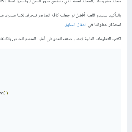
مجلد مشروعك (المجلد نفسه الذي يتضمن صور البطل)، وأعطها اسمًا دلاليًا مثل enemy.png المستخدم في
بالتأكيد ستبدو اللعبة أفضل لو جعلت كافة العناصر تتحرك، لكننا سنترك
استذكر خطواتنا في
المقال السابق
.
اكتب التعليمات التالية لإنشاء صنف العدو في أعلى المقطع الخاص بالكائن
mg
))