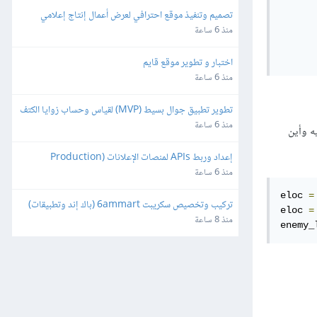
تصميم وتنفيذ موقع احترافي لعرض أعمال إنتاج إعلامي
منذ 6 ساعة
اختبار و تطوير موقع قايم
منذ 6 ساعة
تطوير تطبيق جوال بسيط (MVP) لقياس وحساب زوايا الكتف
منذ 6 ساعة
ه وأين
إعداد وربط APIs لمنصات الإعلانات (Production 
Ready)
منذ 6 ساعة
eloc 
=
تركيب وتخصيص سكريبت 6ammart (باك إند وتطبيقات) 
eloc 
=
ورفعه على السيرفر والمتجر
منذ 8 ساعة
enemy_