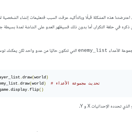
اعترضتنا هذه المشكلة قبلًا وبالتأكيد عرفت السبب فتعليمات إنشاء الشخصية ل
ن ذكره في حلقة التكرار، أما بدون ذلك فسيظهر العدو على الشاشة لمدة بسيطة جدً
جموعة الأعداء
التي تتكون حاليًا من عدو واحد لكن يمكنك توس
enemy_list
ayer_list
.
draw
(
world
)
# تحديث مجموعة الأعداء
)
world
(
draw
.
emy_list
game
.
display
.
flip
()
تحدده الإحداثيات X و Y.