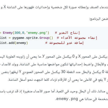
دعاء الصنف وإعطائه صورة لكل شخصية وإحداثيات ظهورها على الشاشة X و Y.
من البرنامج:
# إنتاج العدو
)
'enemy.png'
,
0
,
300
(
Enemy
=
# إنشاء مجموعة الأعداء
()
Group
.
sprite
.
 pygame
=
list 
# إضافة عدو للمجموعة
)
enemy
(
add
.
list
إحداثيات موقعه هي 300 بيكسل على المحور X و 0 بيكسل على المحور Y، ما يعني أن زاويت
لأعداء والأبطال واضبط إحداثياتها لتكون مواضعها مناسبة على الشاشة، وولد الأعداء 
يمكنك إيصال بطل اللعبة إليه ففي مثالنا وضعنا العدو في النهاية عند النقطة 0 بيكسل والبطل عند ا
ة.
ظ أن صورة البطل مدمجة مع كود الصنف أي ثابتة hard coded في مثالنا، ذلك أن البطل وحيد في اللعبة، أما صور الأعداء متغيرة إذ قد ت
ستخدمة في مثالنا هي
.
enemy.png