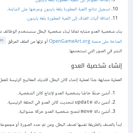
إضافة الجوائز إلى اللعبة المطورة بلغة بايثون
.
تسجيل نتائج اللعبة المطورة بلغة بايثون وعرضها على الشاشة
.
إضافة آليات القذف إلى اللعبة المطورة بلغة بايثون
.
بناء شخصية العدو مشابه تمامًا لبناء شخصية البطل سنستخدم الوظائف نف
es
المتاحة على منصة OpenGameArt.org
أو نزلها من الملف المرفق
النشر في الصور التي تستخدمها.
إنشاء شخصية العدو
العملية مشابهة جدًا لعملية إنشاء كائن البطل، فلديك المفاتيح الرئيسة للعمل
أنشئ صنفًا خاصًا بشخصية العدو لإنتاج كائن الشخصية.
أنشئ دالة
لتحديث كائن العدو في الحلقة الرئيسية.
update
أنشئ دالة
لتمنح شخصية العدو حركة عشوائية.
move