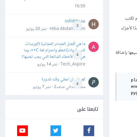
16:50
م تكتب
لغة solidity
3
ا لأجزاء
Hiba Abdalrheem · نشر
20 يوليو
ما هي أفضل المصادر المجانية (كورسات،
كتب، أدوات) لتعلّم واحترام لغة C++، وما
يعها بإضافة
4
هي أهم الأخطاء الشائعة التي يجب تجنبها؟
Tech_Aspire · نشر
14 يوليو
كم علي ان اعطي وقت للدورة
    pl
4
محمد سداتي صامد2 · نشر
7 يوليو
    en
    py
تابعنا على