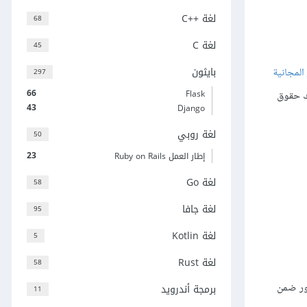
لغة C++‎
68
لغة C
45
بايثون
لمجانية
297
66
Flask
ك حقوق
43
Django
لغة روبي
50
23
إطار العمل Ruby on Rails
لغة Go
58
لغة جافا
95
لغة Kotlin
5
لغة Rust
58
خصية العدو واحفظها في المجلد images الخاص بالصور ضمن
برمجة أندرويد
11