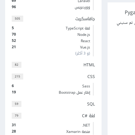
69
Laravel
96
ووردبريس
 وقد تعلمنا في أجزائها الأربعة السابقة كيفية بناء لعبة فيديو باستخدام الوحدة Pygame
جافاسكربت
505
 ثم سنبني
5
لغة TypeScript
70
Node.js
52
React
21
Vue.js
(و 3 أكثر)
HTML
82
CSS
215
6
Sass
19
إطار عمل Bootstrap
SQL
59
لغة C#‎
79
31
‎.NET
28
منصة Xamarin