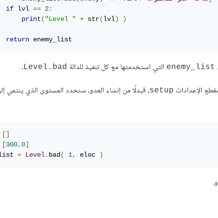
if
 lvl 
==
2
:
print
(
"Level "
+
 str
(
lvl
)
)
return
 enemy_list
التي استخدمتها مع كل تنفيذ للدالة
.
Level.bad
enemy_list
 مقطع الإعدادات
، فبدلًا من إنشاء العدو، سنحدد المستوى الذي ينتمي إلي
setup
[]
[
300
,
0
]
list 
=
Level
.
bad
(
1
,
 eloc 
)
.