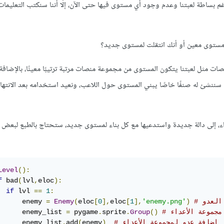
ساطة لعبتنا وعدم وجود أي مستوى فيها حتى الآن، إلّا أننا سنكتب التعليمات ك
 مستوى معين أو أنك انتقلت لمستوى جديد؟
ات مثل لعبتنا يتكون المستوى من مجموعة منصات مرتبة ترتيبًا معينًا، بالإضافة
سننشئ له صنفًا خاصًا يبني المستوى حول اللاعب، ونعيد استخدامه بعد الانتهاء 
عداء، إلى دالة جديدة واستدعيها مع كل بناء لمستوى جديد، ستحتاج بالطبع لبعض 
Level
():
f
 bad
(
lvl
,
eloc
):
if
 lvl 
==
1
:
 العدو
)
'enemy.png'
],
1
[
eloc
],
0
[
eloc
(
Enemy
=
      enemy 
 مجموعة الأعداء
()
Group
.
sprite
.
 pygame
=
      enemy_list 
# إضافة عدو لمجموعة الأعداء
)
enemy
(
add
.
      enemy_list