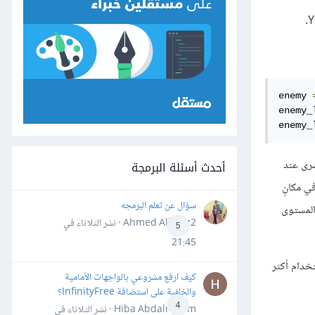
enemy 
enemy_
enemy_
ه العلوية اليسرى عند
أحدث أسئلة البرمجة
في مكانٍ
سؤال عن تعلم البرمجه
لنقطة 30 بيكسل على المحور العمودي Y ليظهرا بنفس المستوى
Ahmed Alhafiz2 · نشر
الثلاثاء في
5
21:45
رغب باستخدام أكثر
كيف ارفع مشروعي بالواجهات الأمامية
والخلفية على استضافة InfinityFree؟
4
Hiba Abdalrheem · نشر
الثلاثاء في