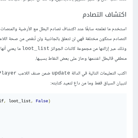
اكتشاف التصادم
استخدم ما تعلمته سابقًا عند اكتشاف تصادم البطل مع الأرضية والمنصات العائ
التصادم ستكون مختلفة فهي لن تتعلق بالجاذبية ولن تُنقص من صحة اللاعب 
وذلك عبر إزالتها من مجموعة كائنات الجوائز
ما يعني أنها 
loot_list
منطقي فالبطل اغتنمها وحاز على بعض النقاط بسببها.
اكتب التعليمات التالية في الدالة
ضمن صنف اللاعب
Player
update
لتبيان السياق فقط وما من داعٍ لتعيد كتابته:
lf
,
 loot_list
,
False
)