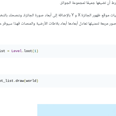
رط أن تضيفها جميعًا لمجموعة الجوائز.
في هذه الحالة فهم إحداثيات موقع ظهور الجائزة X و Y بالإضافة إلى أبعاد صورة الجائزة، ون
 مربعة لتمثيلها تعادل أبعادها أبعاد بلاطات الأرضية والمنصات فهذا سيوفر عل
ist 
=
Level
.
loot
(
1
)
ot_list
.
draw
(
world
)