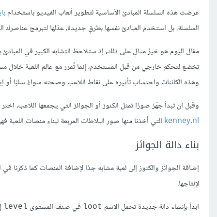
عرضت هذه السلسلة المبادئ الأساسية لتطوير ألعاب الفيديو باستخدام
با
السلسلة، بل استخدم المبادئ نفسها بطرقٍ جديدة، عدّلها لتبرمج عناصرك ا
مقال اليوم هو خيرُ مثالٍ على ذلك، إذ ستلاحظ التشابه الكبير في المبادئ بي
تخضع لتحكم خارجي من قبل المستخدم، إنما تُمرر مع عالم اللعبة خلال مستو
وهذه الكائنات واحتساب تأثيره على نقاط اللاعب وصحته سواءً سلبًا أو إيجا
وقبل أن تبدأ جهّز صورًا تمثل الكنوز أو الجوائز التي يجمعها اللاعب، اخ
kenney.nl
التي أخذنا منها صور البلاطات المربعة لبناء منصات اللعبة
بناء دالة الجوائز
إضافة الجوائز والكنوز إلى لعبة مشابه جدًا لإضافة المنصات كما ذكرنا ف
لإنتاجها.
ابدأ بإنشاء دالة جديدة تحمل الاسم
في صنف المستوى
إذ
level
loot