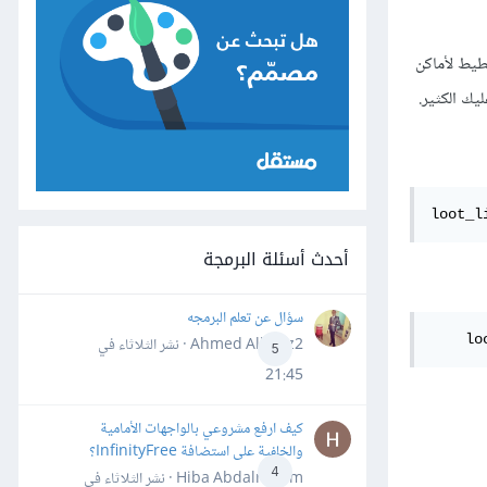
نصحك بالتخطيط لأماكن
يك الكثير.
loot_l
أحدث أسئلة البرمجة
سؤال عن تعلم البرمجه
    lo
Ahmed Alhafiz2 · نشر
الثلاثاء في
5
21:45
كيف ارفع مشروعي بالواجهات الأمامية
والخلفية على استضافة InfinityFree؟
4
Hiba Abdalrheem · نشر
الثلاثاء في