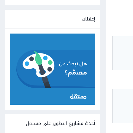
إعلانات
      
      
      
      
أحدث مشاريع التطوير على مستقل