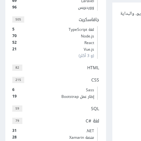
69
Laravel
96
ووردبريس
، والبداية
جافاسكربت
505
5
لغة TypeScript
70
Node.js
52
React
21
Vue.js
(و 3 أكثر)
HTML
82
CSS
215
6
Sass
19
إطار عمل Bootstrap
SQL
59
لغة C#‎
79
31
‎.NET
28
منصة Xamarin