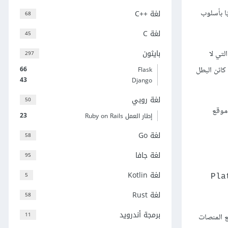
ًا بأسلوب
لغة C++‎
68
لغة C
45
بايثون
لتي لا
297
كائن البطل
66
Flask
43
Django
لغة روبي
50
 موقع
23
إطار العمل Ruby on Rails
لغة Go
58
لغة جافا
95
لغة Kotlin
5
Pla
لغة Rust
58
برمجة أندرويد
11
ع المنصات