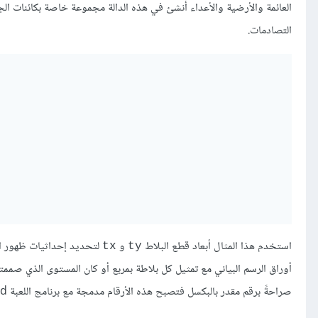
العائمة والأرضية والأعداء أنشئ في هذه الدالة مجموعة خاصة بكائنات ال
التصادمات.
استخدم هذا المثال أبعاد قطع البلاط
و
لتحديد إحداثيات ظهور ال
tx
ty
أوراق الرسم البياني مع تمثيل كل بلاطة بمربع أو كان المستوى الذي صممته
صراحةً برقم مقدر بالبكسل فتصبح هذه الأرقام مدمجة مع برنامج اللعبة hard-coded.