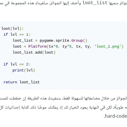
جوائز سميها
وأضف إليها الجوائز، ستُفيدك هذه المجموعة في عم
loot_list
 loot
(
lvl
):
if
 lvl 
==
1
:
      loot_list 
=
 pygame
.
sprite
.
Group
()
      loot 
=
Platform
(
tx
*
9
,
 ty
*
5
,
 tx
,
 ty
,
'loot_1.png'
)
      loot_list
.
add
(
loot
)
if
 lvl 
==
2
:
print
(
lvl
)
return
 loot_list
جوائز من خلال مضاعفاتها للسهولة فقط، ستفيدك هذه الطريقة إن خططت للمس
 طويلًا، لكن في النهاية يعود الخيار لك إذ يمكنك عوضًا ذلك كتابة إحداثيات كل