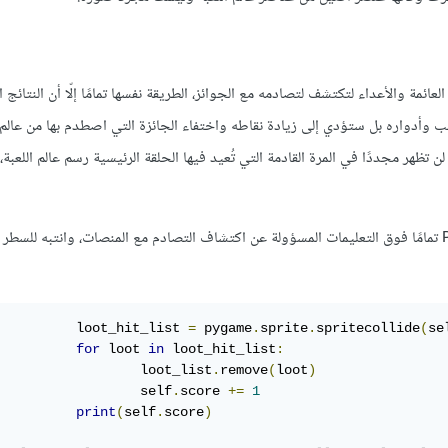
مة والأعداء لتكتشف لتصادمه مع الجوائز، الطريقة نفسها تمامًا إلّا أن النتائج ا
وأدواره بل ستؤدي إلى زيادة نقاطه واختفاء الجائزة التي اصطدم بها من عالم ا
لن تظهر مجددًا في المرة القادمة التي تُعيد فيها الحلقة الرئيسية رسم عالم اللعبة،
تمامًا فوق التعليمات المسؤولة عن اكتشاف التصادم مع المنصات، وانتبه للسطر ا
          loot_hit_list 
=
 pygame
.
sprite
.
spritecollide
(
se
for
 loot 
in
 loot_hit_list
:
                  loot_list
.
remove
(
loot
)
                  self
.
score 
+=
1
print
(
self
.
score
)