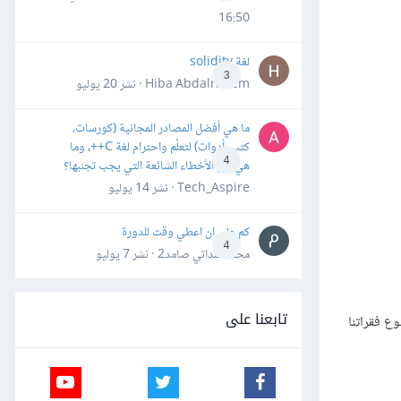
16:50
لغة solidity
3
Hiba Abdalrheem · نشر
20 يوليو
ما هي أفضل المصادر المجانية (كورسات،
كتب، أدوات) لتعلّم واحترام لغة C++، وما
4
هي أهم الأخطاء الشائعة التي يجب تجنبها؟
Tech_Aspire · نشر
14 يوليو
كم علي ان اعطي وقت للدورة
4
محمد سداتي صامد2 · نشر
7 يوليو
تابعنا على
وع فقراتنا