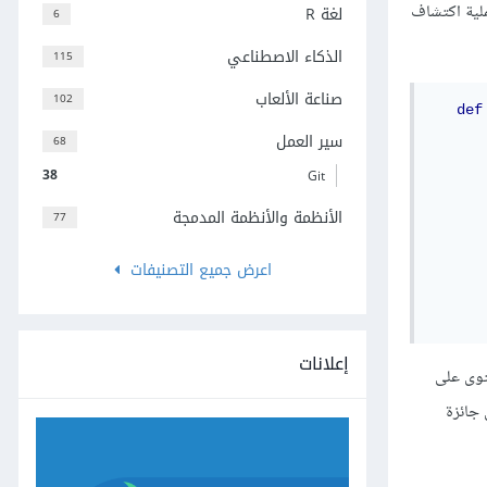
لية اكتشاف
لغة R
6
الذكاء الاصطناعي
115
صناعة الألعاب
102
def
سير العمل
68
      
38
Git
      
      
الأنظمة والأنظمة المدمجة
77
اعرض جميع التصنيفات
إعلانات
توى على
 جائزة