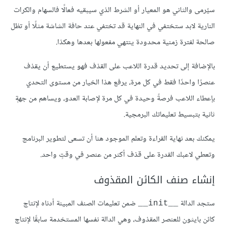
سيُرمى والثاني هو المعيار أو الشرط الذي سيبقيه فعالًا فالسهام والكرات
النارية لابد ستختفي في النهاية قد تختفي عند حافة الشاشة مثلًا أو تظل
صالحة لفترة زمنية محدودة ينتهي مفعولها بعدها وهكذا.
بالإضافة إلى تحديد قدرة اللاعب على القذف فهو يستطيع أن يقذف
عنصرًا واحدًا فقط في كل مرة، يرفع هذا الخيار من مستوى التحدي
بإعطاء اللاعب فرصةً وحيدة في كل مرة لإصابة العدو، ويساهم من جهةٍ
ثانية بتبسيط تعليماتك البرمجية.
يمكنك بعد نهاية القراءة وتعلم الموجود هنا أن تسعى لتطوير البرنامج
وتعطي لاعبك القدرة على قذف أكثر من عنصر في وقتٍ واحد.
إنشاء صنف الكائن المقذوف
ستجد الدالة
ضمن تعليمات الصنف المبينة أدناه لإنتاج
__init__
كائن بايثون للعنصر المقذوف، وهي الدالة نفسها المستخدمة سابقًا لإنتاج