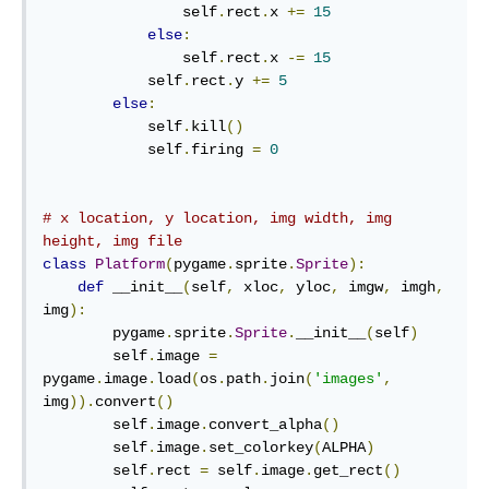
                self
.
rect
.
x 
+=
15
else
:
                self
.
rect
.
x 
-=
15
            self
.
rect
.
y 
+=
5
else
:
            self
.
kill
()
            self
.
firing 
=
0
# x location, y location, img width, img 
height, img file
class
Platform
(
pygame
.
sprite
.
Sprite
):
def
 __init__
(
self
,
 xloc
,
 yloc
,
 imgw
,
 imgh
,
img
):
        pygame
.
sprite
.
Sprite
.
__init__
(
self
)
        self
.
image 
=
pygame
.
image
.
load
(
os
.
path
.
join
(
'images'
,
img
)).
convert
()
        self
.
image
.
convert_alpha
()
        self
.
image
.
set_colorkey
(
ALPHA
)
        self
.
rect 
=
 self
.
image
.
get_rect
()