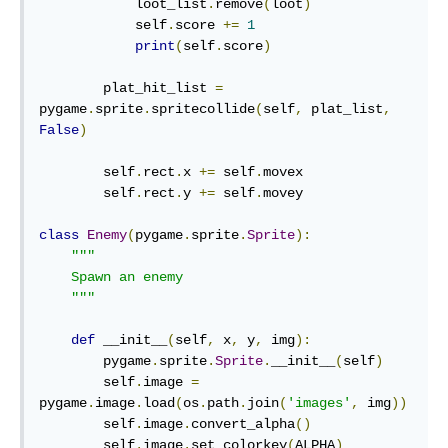
            loot_list
.
remove
(
loot
)
            self
.
score 
+=
1
print
(
self
.
score
)
        plat_hit_list 
=
pygame
.
sprite
.
spritecollide
(
self
,
 plat_list
,
False
)
        self
.
rect
.
x 
+=
 self
.
movex

        self
.
rect
.
y 
+=
 self
.
movey

class
Enemy
(
pygame
.
sprite
.
Sprite
):
"""

    Spawn an enemy

    """
def
 __init__
(
self
,
 x
,
 y
,
 img
):
        pygame
.
sprite
.
Sprite
.
__init__
(
self
)
        self
.
image 
=
pygame
.
image
.
load
(
os
.
path
.
join
(
'images'
,
 img
))
        self
.
image
.
convert_alpha
()
        self
.
image
.
set_colorkey
(
ALPHA
)