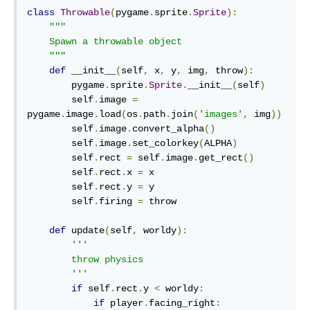
class
Throwable
(
pygame
.
sprite
.
Sprite
):
"""

    Spawn a throwable object

    """
def
 __init__
(
self
,
 x
,
 y
,
 img
,
 throw
):
        pygame
.
sprite
.
Sprite
.
__init__
(
self
)
        self
.
image 
=
pygame
.
image
.
load
(
os
.
path
.
join
(
'images'
,
 img
))
        self
.
image
.
convert_alpha
()
        self
.
image
.
set_colorkey
(
ALPHA
)
        self
.
rect 
=
 self
.
image
.
get_rect
()
        self
.
rect
.
x 
=
 x

        self
.
rect
.
y 
=
 y

        self
.
firing 
=
 throw

def
 update
(
self
,
 worldy
):
'''

        throw physics

        '''
if
 self
.
rect
.
y 
<
 worldy
:
if
 player
.
facing_right
: