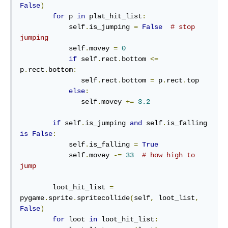
False
)
for
 p 
in
 plat_hit_list
:
            self
.
is_jumping 
=
False
# stop 
jumping
            self
.
movey 
=
0
if
 self
.
rect
.
bottom 
<=
p
.
rect
.
bottom
:
               self
.
rect
.
bottom 
=
 p
.
rect
.
top

else
:
               self
.
movey 
+=
3.2
if
 self
.
is_jumping 
and
 self
.
is_falling 
is
False
:
            self
.
is_falling 
=
True
            self
.
movey 
-=
33
# how high to 
jump
        loot_hit_list 
=
pygame
.
sprite
.
spritecollide
(
self
,
 loot_list
,
False
)
for
 loot 
in
 loot_hit_list
: