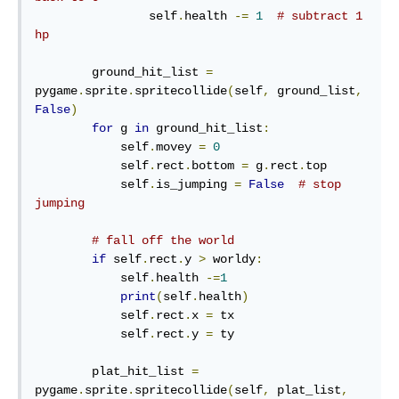
                self
.
health 
-=
1
# subtract 1 
hp
        ground_hit_list 
=
pygame
.
sprite
.
spritecollide
(
self
,
 ground_list
,
False
)
for
 g 
in
 ground_hit_list
:
            self
.
movey 
=
0
            self
.
rect
.
bottom 
=
 g
.
rect
.
top

            self
.
is_jumping 
=
False
# stop 
jumping
# fall off the world
if
 self
.
rect
.
y 
>
 worldy
:
            self
.
health 
-=
1
print
(
self
.
health
)
            self
.
rect
.
x 
=
 tx

            self
.
rect
.
y 
=
 ty

        plat_hit_list 
=
pygame
.
sprite
.
spritecollide
(
self
,
 plat_list
,