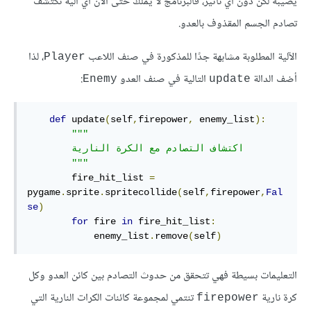
يصيبه لكن دون أي تأثير، فالبرنامج لا يملك حتى الآن أي آلية تكتشف
تصادم الجسم المقذوف بالعدو.
الآلية المطلوبة مشابهة جدًا للمذكورة في صنف اللاعب
، لذا
Player
أضف الدالة
التالية في صنف العدو
:
Enemy
update
def
 update
(
self
,
firepower
,
 enemy_list
):
"""

        اكتشاف التصادم مع الكرة النارية

        """
        fire_hit_list 
=
pygame
.
sprite
.
spritecollide
(
self
,
firepower
,
Fal
se
)
for
 fire 
in
 fire_hit_list
:
            enemy_list
.
remove
(
self
)
التعليمات بسيطة فهي تتحقق من حدوث التصادم بين كائن العدو وكل
كرة نارية
تنتمي لمجموعة كائنات الكرات النارية التي
firepower