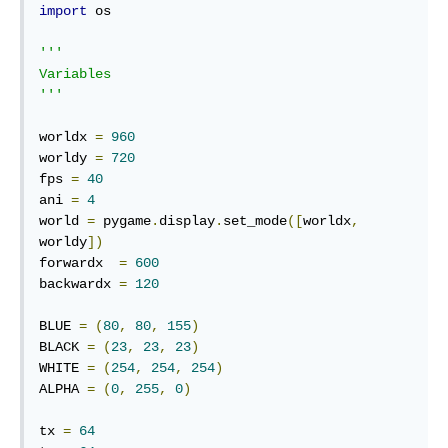
import
 os

'''

Variables

'''
worldx 
=
960
worldy 
=
720
fps 
=
40
ani 
=
4
world 
=
 pygame
.
display
.
set_mode
([
worldx
,
worldy
])
forwardx  
=
600
backwardx 
=
120
BLUE 
=
(
80
,
80
,
155
)
BLACK 
=
(
23
,
23
,
23
)
WHITE 
=
(
254
,
254
,
254
)
ALPHA 
=
(
0
,
255
,
0
)
tx 
=
64