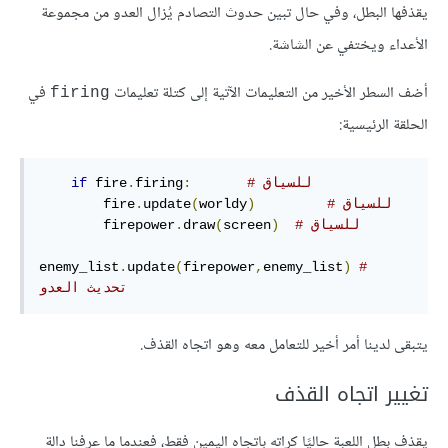
يقذفها البطل، وفي حال تبين حدوث التصادم يُزال العدو من مجموعة
الأعداء ويختفي عن الشاشة.
أضف السطر الأخير من التعليمات الآتية إلى كتلة تعليمات
في
firing
الحلقة الرئيسية:
# للسياق
:
firing
.
 fire
if
# للسياق
)
worldy
(
update
.
        fire
# للسياق
)
screen
(
draw
.
        firepower
enemy_list
.
update
(
firepower
,
enemy_list
)
# 
تحديث العدو
يتبقى لدينا أمر أخير للتعامل معه وهو اتجاه القذف.
تغيير اتجاه القذف
يقذف بطل اللعبة حاليًا كراته باتجاه اليمين فقط، فعندما ما عرفنا دالة