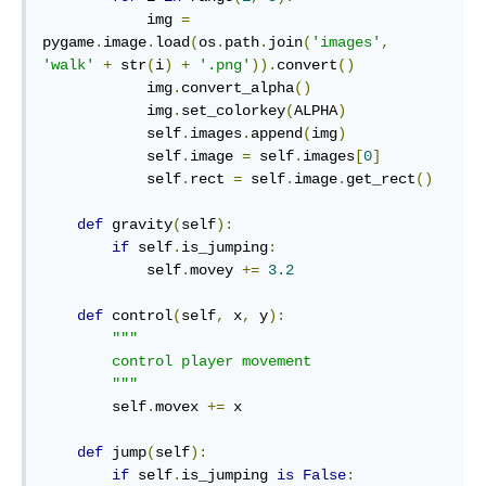
            img 
=
pygame
.
image
.
load
(
os
.
path
.
join
(
'images'
,
'walk'
+
 str
(
i
)
+
'.png'
)).
convert
()
            img
.
convert_alpha
()
            img
.
set_colorkey
(
ALPHA
)
            self
.
images
.
append
(
img
)
            self
.
image 
=
 self
.
images
[
0
]
            self
.
rect 
=
 self
.
image
.
get_rect
()
def
 gravity
(
self
):
if
 self
.
is_jumping
:
            self
.
movey 
+=
3.2
def
 control
(
self
,
 x
,
 y
):
"""

        control player movement

        """
        self
.
movex 
+=
 x

def
 jump
(
self
):
if
 self
.
is_jumping 
is
False
: