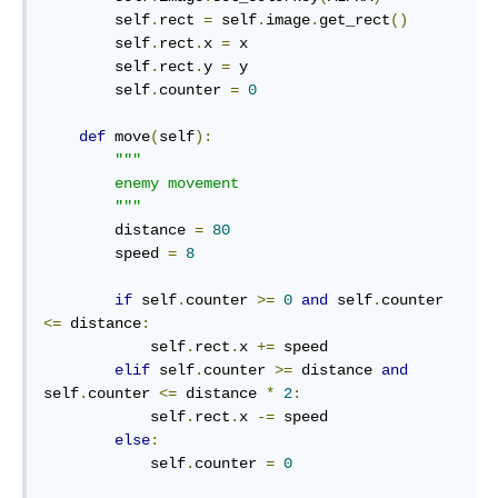
        self
.
rect 
=
 self
.
image
.
get_rect
()
        self
.
rect
.
x 
=
 x

        self
.
rect
.
y 
=
 y

        self
.
counter 
=
0
def
 move
(
self
):
"""

        enemy movement

        """
        distance 
=
80
        speed 
=
8
if
 self
.
counter 
>=
0
and
 self
.
counter 
<=
 distance
:
            self
.
rect
.
x 
+=
 speed

elif
 self
.
counter 
>=
 distance 
and
self
.
counter 
<=
 distance 
*
2
:
            self
.
rect
.
x 
-=
 speed

else
:
            self
.
counter 
=
0