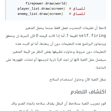
        firepower
.
draw
(
world
)
# للسياق
)
screen
(
draw
.
    player_list
# للسياق
)
screen
(
draw
.
    enemy_list
لاحظ أن تعليمات التحديث تعمل فقط عندما يحمل المتغير
القيمة 1، أما إذا كانت قيمته 0 فإن الشرط لن يتحقق
self.firing
ويتجاوز البرنامج هذه التعليمات دون أن ينفذها، أما لو كتبت هذه
التعليمات دون شروط وحاولت تطبيقها بغض النظر عن قيمة المتغير
سيفشل عمل اللعبة لأنها لن تجد كرةً نارية لترسمها أو تحدّث ظهورها على
الشاشة.
شغل اللعبة الآن وحاول استخدام السلاح.
اكتشاف التصادم
فور تجريب اللعبة ستلاحظ أن البطل يقذف سلاحه باتجاه العدو وقد