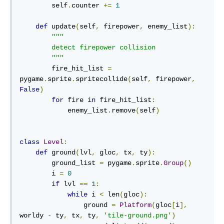
        self
.
counter 
+=
1
def
 update
(
self
,
 firepower
,
 enemy_list
):
"""

        detect firepower collision

        """
        fire_hit_list 
=
pygame
.
sprite
.
spritecollide
(
self
,
 firepower
,
False
)
for
 fire 
in
 fire_hit_list
:
            enemy_list
.
remove
(
self
)
class
Level
:
def
 ground
(
lvl
,
 gloc
,
 tx
,
 ty
):
        ground_list 
=
 pygame
.
sprite
.
Group
()
        i 
=
0
if
 lvl 
==
1
:
while
 i 
<
 len
(
gloc
):
                ground 
=
Platform
(
gloc
[
i
],
worldy 
-
 ty
,
 tx
,
 ty
,
'tile-ground.png'
)