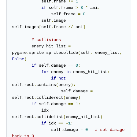
            self
.
frame 
+=
1
if
 self
.
frame 
>
3
*
 ani
:
                self
.
frame 
=
0
            self
.
image 
=
self
.
images
[
self
.
frame 
//
 ani
]
# collisions
        enemy_hit_list 
=
pygame
.
sprite
.
spritecollide
(
self
,
 enemy_list
,
False
)
if
 self
.
damage 
==
0
:
for
 enemy 
in
 enemy_hit_list
:
if
not
self
.
rect
.
contains
(
enemy
):
                    self
.
damage 
=
self
.
rect
.
colliderect
(
enemy
)
if
 self
.
damage 
==
1
:
            idx 
=
self
.
rect
.
collidelist
(
enemy_hit_list
)
if
 idx 
==
-
1
:
                self
.
damage 
=
0
# set damage 
back to 0