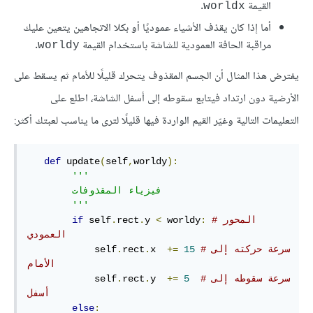
القيمة
.
worldx
أما إذا كان يقذف الأشياء عموديًا أو بكلا الاتجاهين يتعين عليك
مراقبة الحافة العمودية للشاشة باستخدام القيمة
.
worldy
يفترض هذا المثال أن الجسم المقذوف يتحرك قليلًا للأمام ثم يسقط على
الأرضية دون ارتداد فيتابع سقوطه إلى أسفل الشاشة، اطلع على
التعليمات التالية وغيّر القيم الواردة فيها قليلًا لترى ما يناسب لعبتك أكثر:
def
 update
(
self
,
worldy
):
'''

        فيزياء المقذوفات

        '''
#المحور 
:
 worldy
<
y 
.
rect
.
 self
if
العمودي
#سرعة حركته إلى 
15
+=
x  
.
rect
.
            self
الأمام
#سرعة سقوطه إلى 
5
+=
y  
.
rect
.
            self
أسفل
else
: