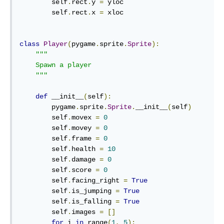
        self
.
rect
.
y 
=
 yloc

        self
.
rect
.
x 
=
 xloc

class
Player
(
pygame
.
sprite
.
Sprite
):
"""

    Spawn a player

    """
def
 __init__
(
self
):
        pygame
.
sprite
.
Sprite
.
__init__
(
self
)
        self
.
movex 
=
0
        self
.
movey 
=
0
        self
.
frame 
=
0
        self
.
health 
=
10
        self
.
damage 
=
0
        self
.
score 
=
0
        self
.
facing_right 
=
True
        self
.
is_jumping 
=
True
        self
.
is_falling 
=
True
        self
.
images 
=
[]
for
 i 
in
 range
(
1
,
5
):