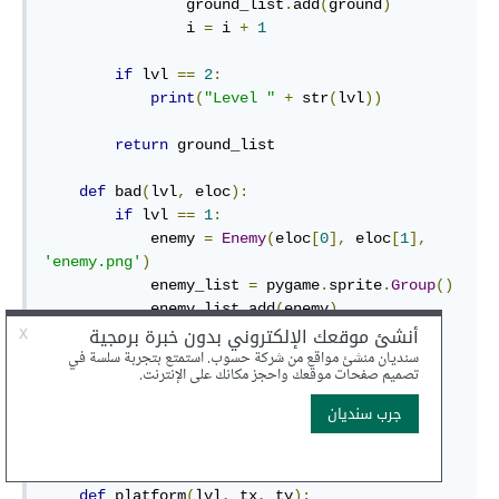
                ground_list
.
add
(
ground
)
                i 
=
 i 
+
1
if
 lvl 
==
2
:
print
(
"Level "
+
 str
(
lvl
))
return
 ground_list

def
 bad
(
lvl
,
 eloc
):
if
 lvl 
==
1
:
            enemy 
=
Enemy
(
eloc
[
0
],
 eloc
[
1
],
'enemy.png'
)
            enemy_list 
=
 pygame
.
sprite
.
Group
()
            enemy_list
.
add
(
enemy
)
if
 lvl 
==
2
:
print
(
"Level "
+
 str
(
lvl
))
return
 enemy_list

# x location, y location, img width, img 
height, img file
def
 platform
(
lvl
,
 tx
,
 ty
):