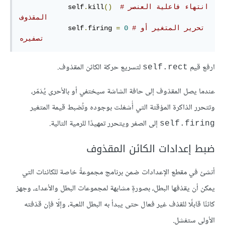
#انتهاء فاعلية العنصر 
()
kill
.
            self
المقذوف
#تحرير المتغير أو 
0
=
firing 
.
            self
تصفيره 
ارفع قيم
لتسريع حركة الكائن المقذوف.
self.rect
عندما يصل المقذوف إلى حافة الشاشة سيختفي أو بالأحرى يُدَمّر،
وتتحرر الذاكرة المؤقتة التي أُشغلت بوجوده وتُضبط قيمة المتغير
إلى الصفر ويتحرر تمهيدًا للرمية التالية.
self.firing
ضبط إعدادات الكائن المقذوف
أنشئ في مقطع الإعدادات ضمن برنامج مجموعةً خاصة للكائنات التي
يمكن أن يقذفها البطل، بصورةٍ مشابهة لمجموعات البطل والأعداء، وجهز
كائنًا قابلًا للقذف غير فعال حتى يبدأ به البطل اللعبة، وإلّا فإن قذفته
الأولى ستفشل.