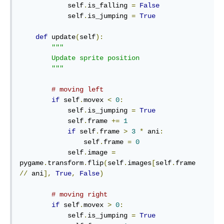
            self
.
is_falling 
=
False
            self
.
is_jumping 
=
True
def
 update
(
self
):
"""

        Update sprite position

        """
# moving left
if
 self
.
movex 
<
0
:
            self
.
is_jumping 
=
True
            self
.
frame 
+=
1
if
 self
.
frame 
>
3
*
 ani
:
                self
.
frame 
=
0
            self
.
image 
=
pygame
.
transform
.
flip
(
self
.
images
[
self
.
frame 
//
 ani
],
True
,
False
)
# moving right
if
 self
.
movex 
>
0
:
            self
.
is_jumping 
=
True