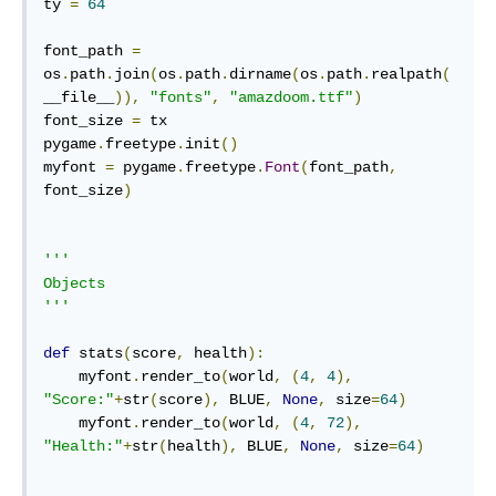
ty 
=
64
font_path 
=
os
.
path
.
join
(
os
.
path
.
dirname
(
os
.
path
.
realpath
(
__file__
)),
"fonts"
,
"amazdoom.ttf"
)
font_size 
=
 tx

pygame
.
freetype
.
init
()
myfont 
=
 pygame
.
freetype
.
Font
(
font_path
,
font_size
)
'''

Objects

'''
def
 stats
(
score
,
 health
):
    myfont
.
render_to
(
world
,
(
4
,
4
),
"Score:"
+
str
(
score
),
 BLUE
,
None
,
 size
=
64
)
    myfont
.
render_to
(
world
,
(
4
,
72
),
"Health:"
+
str
(
health
),
 BLUE
,
None
,
 size
=
64
)