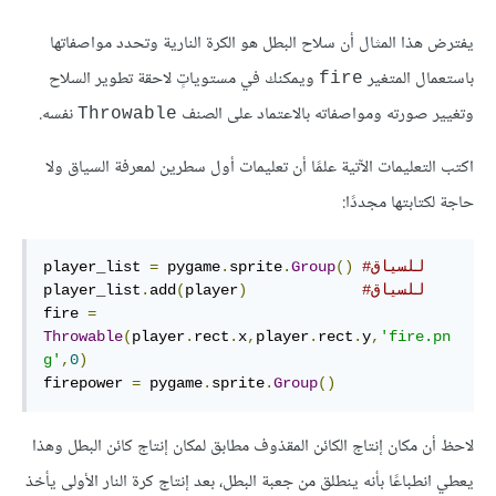
يفترض هذا المثال أن سلاح البطل هو الكرة النارية وتحدد مواصفاتها
باستعمال المتغير
ويمكنك في مستوياتٍ لاحقة تطوير السلاح
fire
وتغيير صورته ومواصفاته بالاعتماد على الصنف
نفسه.
Throwable
اكتب التعليمات الآتية علمًا أن تعليمات أول سطرين لمعرفة السياق ولا
حاجة لكتابتها مجددًا:
#للسياق 
()
Group
.
sprite
.
 pygame
=
player_list 
#للسياق
)
player
(
add
.
player_list
fire 
=
Throwable
(
player
.
rect
.
x
,
player
.
rect
.
y
,
'fire.pn
g'
,
0
)
firepower 
=
 pygame
.
sprite
.
Group
()
لاحظ أن مكان إنتاج الكائن المقذوف مطابق لمكان إنتاج كائن البطل وهذا
يعطي انطباعًا بأنه ينطلق من جعبة البطل، بعد إنتاج كرة النار الأولى يأخذ