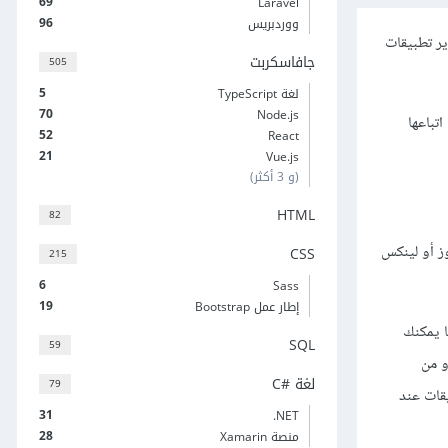
69
Laravel
96
ووردبريس
ر تطبيقات
جافاسكربت
505
5
لغة TypeScript
70
Node.js
تباعها
52
React
21
Vue.js
(و 3 أكثر)
HTML
82
ز أو لينكس
CSS
215
6
Sass
19
إطار عمل Bootstrap
ا يمكنك
SQL
59
و من
لغة C#‎
79
قات عند
31
‎.NET
28
منصة Xamarin