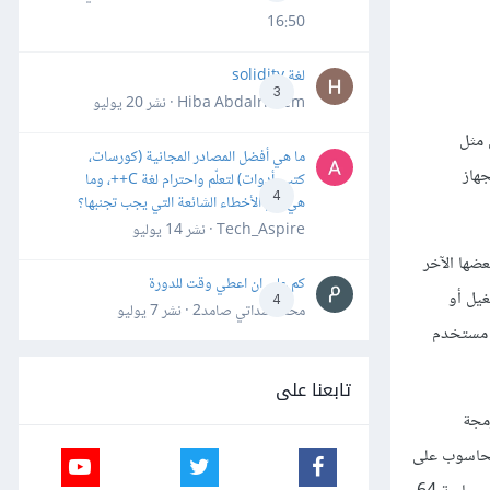
16:50
لغة solidity
3
Hiba Abdalrheem · نشر
20 يوليو
 مثل
ما هي أفضل المصادر المجانية (كورسات،
جهاز
كتب، أدوات) لتعلّم واحترام لغة C++، وما
4
هي أهم الأخطاء الشائعة التي يجب تجنبها؟
Tech_Aspire · نشر
14 يوليو
ضها الآخر
كم علي ان اعطي وقت للدورة
غيل أو
4
محمد سداتي صامد2 · نشر
7 يوليو
ي مستخدم
تابعنا على
مجة
لحاسوب على