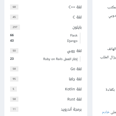
لغة C++‎
لمكتب
68
دوبي
لغة C
45
بايثون
297
66
Flask
43
Django
لهاتف
لغة روبي
50
زال الطلب
23
إطار العمل Ruby on Rails
لغة Go
58
لغة جافا
95
لغة Kotlin
بكفاءة
5
لغة Rust
58
برمجة أندرويد
11
على
خادم