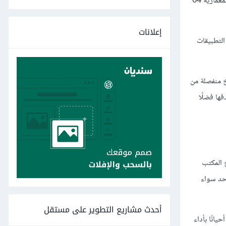
ذاكرة وصول عشوائي RAM بسعة 8 جيجابايت على الأقل ووحدة معالجة رسومات GPU بسعة 2 جيجابايت ومعالج جيل سادس والإصدار ويندوز 10 بمعمارية 64
إعلانات
عيوب تطوير التطبيقات
 منفصلة من
ها فضلًا
 المكتب
حد سواء
أحدث مشاريع التطوير على مستقل
انًا بأداء