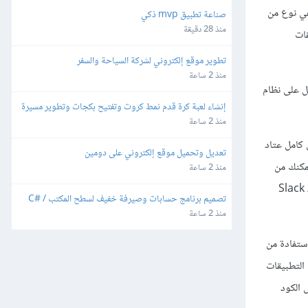
هي نوع من
صناعة تطبيق mvp ذكي
منذ 28 دقيقة
قات
تطوير موقع إلكتروني لشركة السياحة والسفر
منذ 2 ساعة
عمل على نظام
إنشاء لعبة كرة قدم نمط كروت وتفتيح بكجات وتطوير مسيرة 
لاعب للهواتف
منذ 2 ساعة
 كامل عتاد
تعديل وتحميل موقع إلكتروني على دومين
لتقنية نذكر تطبيق ووردبريس لسطح المكتب WordPress Desktop app الذي يمكنك من
منذ 2 ساعة
إدارة موقع ووردبريس الخاص بك مثل إضافة المنشورات وتحديث الإضافات والرد على التعليقات من حاسوبك المحلي دون فتح متصفحك، وتطبيق سلاك Slack
تصميم برنامج حسابات وصيرفة خفيف لسطح المكتب C# / 
SQLite
منذ 2 ساعة
ستفادة من
التطبيقات
 الكود