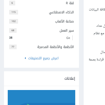
لغة R
6
فة البيانات
الذكاء الاصطناعي
115
صناعة الألعاب
102
ل عتاد
سير العمل
68
مع نظام
38
Git
الأنظمة والأنظمة المدمجة
77
صال
اعرض جميع التصنيفات
U أو لاسكلي موصول بالحاسوب أو قراءة بصمة
إعلانات