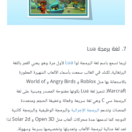
7. لغة برمجة Lua
لربما تسمع باسم لغة البرمجة لوا
Lua
لأول مرة وهو يعني القمر باللغة
البرتغالية، لكنك في الغالب سمعت بأسماء الألعاب الشهيرة المطورة
بالاستعانة بها مثل Roblox و Angry Birds و World of
Warcraft، تتميز لغة Lua بكونها مفتوحة المصدر ومبنية على لغة
البرمجة سي C وهي لغة سريعة وفعالة وخفيفة الحجم ومتعددة
المنصات وتدعم
البرمجة الإجرائية
والبرمجة الوظيفية والبرمجة كائنية
التوجه كما تدعمها عدة محركات ألعاب مثل Open 3D و Solar 2d لذا
تعد لغة مثالية لبرمجة الألعاب وتعديلها وتخصيصها بسرعة وسهولة.