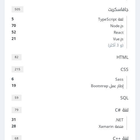
جافاسكربت
505
5
لغة TypeScript
70
Node.js
52
React
21
Vue.js
(و 3 أكثر)
HTML
82
CSS
215
6
Sass
19
إطار عمل Bootstrap
SQL
59
لغة C#‎
79
31
‎.NET
28
منصة Xamarin
لغة C++‎
68