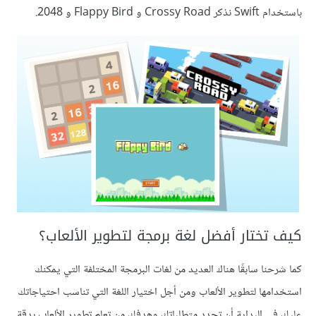
باستخدام Swift نذكر Crossy Road و Flappy Bird و 2048.
كيف تختار أفضل لغة برمجة لتطوير الألعاب؟
كما شرحنا سابقًا هناك العديد من لغات البرمجة المختلفة التي يمكنك
استخدامها لتطوير الألعاب ومن أجل اختيار اللغة التي تناسب احتياجاتك
عليك في البداية أن تحدد متطلباتك وهدفك من تعلم تطوير الألعاب بدقة