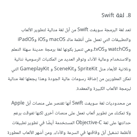
8. لغة Swift
تعد لغة البرمجة سويفت Swift من آبل لغة مثالية لتطوير الألعاب
والتطبيقات التي تعمل على أنظمة ماك macOS وiOS وiPadOS
وwatchOS وtvOS.وهي تتميز بكونها لغة برمجة حديثة سهلة التعلم
والاستخدام وعالية الأداء وتوفر العديد من المكتبات الرسومية ثنائية
وثلاثية الأبعاد مثل SpriteKit وSceneKit و GameplayKit التي
تمكن المطورين من إضافة رسومات عالية الجودة وهذا يجعلها لغة مثالية
لبرمجة الألعاب الكبيرة والمعقدة.
من محدوديات لغة سويفت Swift أنها تقتصر على منصات آبل Apple
ولا تمكنك من تطوير ألعاب تعمل على منصات أخرى لكنها تفوقت برغم
حداثتها على لغة Objective-C المستخدمة أيضًا في تطوير تطبيقات
لأنظمة تشغيل آبل وفاقتها في السرعة والأداء. ومن أشهر الألعاب المطورة