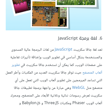
6. لغة برمجة JavaScript
تعد لغة جافا سكريبت
JavaScript
من لغات البرمجة عالية المستوى
والمستخدمة بشكل أساسي في تطوير الويب وإضافة تأثيرات تفاعلية
على صفحات الويب، كما يمكن أن تستخدم جافا سكريبت في
تطوير
ألعاب المتصفح
حيث توفر جافا سكريبت العديد من المكتبات وأطر العمل
التي تساعد المبرمجين على تطوير ألعاب الويب التي تعمل على أي
متصفح مثل
WebGL
وهي عبارة عن واجهة برمجة تطبيقات جافا
سكريبت لعرض رسومات ثنائية وثلاثية الأبعاد على المتصفح، ومحرك
ألعاب الويب Phaser ومكتبات Three.JS و Babylon.js و