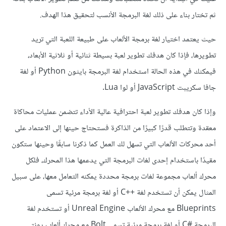
ثم تختار بناء على ذلك لغة البرمجة الأنسب لتحقيق هذا الهدف.
حيث يعتمد اختيار لغة برمجة الألعاب على طبيعة اللعبة التي تريد
تطويرها، فإذا كان هدفك تطوير لعبة بسيطة ثنائية أو ثلاثية الأبعاد،
فيمكنك في هذه الحالة استخدام لغة البرمجة بايثون Python أو لغة
جافا سكريبت JavaScript أو لوا Lua.
وإذا كان هدفك تطوير لعبة احترافية عالية الأداء تتضمن عمليات محاكاة
معقدة وتتطلب قدرًا كبيرًا من الذاكرة فستحتاج حينها إلى الاعتماد على
أحد محركات الألعاب التي تسهل لك العمل كما ذكرنا سابقًا وحينها ستكون
مقيدًا باستخدام إحدى لغات البرمجة التي يدعمها هذا المحرك، فلكل
محرك ألعاب مجموعة لغات برمجة محددة
يمكنه التعامل معها، على سبيل
المثال يمكن أن تستخدم لغة C++‎ أو لغة برمجة مرئية تسمى
Blueprints مع محرك الألعاب Unreal Engine أو تستخدم لغة
البرمجة C#‎ أو لغة برمجة مرئية تسمى Bolt مع محرك ألعاب يونتي