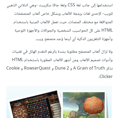
استخدامها إلى جانب لغة CSS ولغة جافا سكريبت -وهي الثلاثي الذهبي
للويب- كإحدى لغات برمجة الألعاب وبشكل خاص ألعاب المتصفحات
المتوافقة مع مختلف المنصات، حيث تعمل الألعاب المبنية باستخدام
HTML على كل الحواسيب الشخصية والجوالات والأجهزة اللوحية
وأجهزة التلفزيون الذكية أي أينما وُجد متصفح ويب.
ولا تزال ألعاب المتصفح مطلوبة بشدة بالرغم التقدم الهائل في تقنيات
وأدوات تصميم الألعاب ومن أشهر الألعاب المطورة باستخدام HTML
نذكر A Grain of Truth و Dune 2 و RowserQuest و Cookie
Clicker.