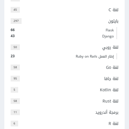
لغة C
45
بايثون
297
66
Flask
43
Django
لغة روبي
50
23
إطار العمل Ruby on Rails
لغة Go
58
لغة جافا
95
لغة Kotlin
5
لغة Rust
58
برمجة أندرويد
11
لغة R
6