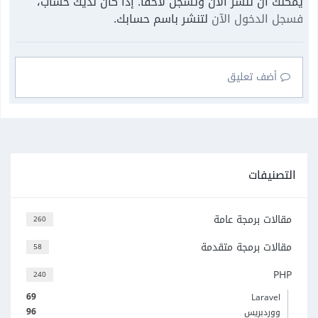
يمكنك أن تنشر الآن وتسجل لاحقًا. إذا كان لديك حساب،
فسجل الدخول الآن
لتنشر باسم حسابك.
أضف تعليق
التصنيفات
مقالات برمجة عامة
260
مقالات برمجة متقدمة
58
PHP
240
69
Laravel
96
ووردبريس