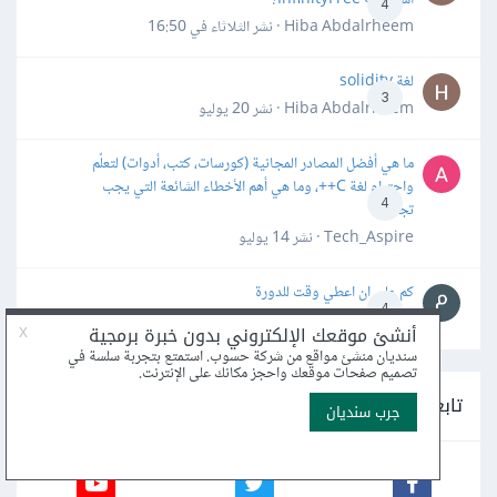
4
Hiba Abdalrheem · نشر
الثلاثاء في 16:50
لغة solidity
3
Hiba Abdalrheem · نشر
20 يوليو
ما هي أفضل المصادر المجانية (كورسات، كتب، أدوات) لتعلّم
واحترام لغة C++، وما هي أهم الأخطاء الشائعة التي يجب
4
تجنبها؟
Tech_Aspire · نشر
14 يوليو
كم علي ان اعطي وقت للدورة
4
محمد سداتي صامد2 · نشر
7 يوليو
تابعنا على