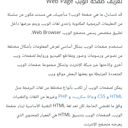
تعريف صفحة الويب Web Page
قد تتساءل، ما هي صفحة الويب؟ سأجيبك، هي مستند مكون من سلسلة
من التعليمات البرمجية المكتوبة بإحدى لغات الويب ويتم عرضها داخل
تطبيق مخصص يسمى متصفح الويب Web Browser.
تستخدم صفحات الويب بشكل أساسي لعرض المعلومات بأشكال مختلفة
من نصوص ورسومات وصور ومقاطع الفيديو وروابط لصفحات ويب
أخرى وإتاحتها عبر شبكة الإنترنت وتشكل مجموعة صفحات الويب
المتعددة المرتبطة مع بعضها البعض موقع ويب
يمكن لصفحات الويب أن تكتب بأنواع مختلفة من لغات البرمجة مثل
HTML
و
CSS
و
جافا سكريبت
و
PHP
وغيرها من اللغات والتقنيات
وفق ما تقتضي الحاجة، لكن تعد لغة HTML التقنية الأساسية لبناء صفحة
الويب، فصفحات الويب بتنسيق HTML هي المعيار للمحتوى الذي
يعرضه متصفح الإنترنت.