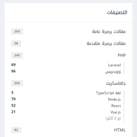
التصنيفات
مقالات برمجة عامة
260
مقالات برمجة متقدمة
58
PHP
240
69
Laravel
96
ووردبريس
جافاسكربت
505
5
لغة TypeScript
70
Node.js
52
React
21
Vue.js
(و 3 أكثر)
HTML
82