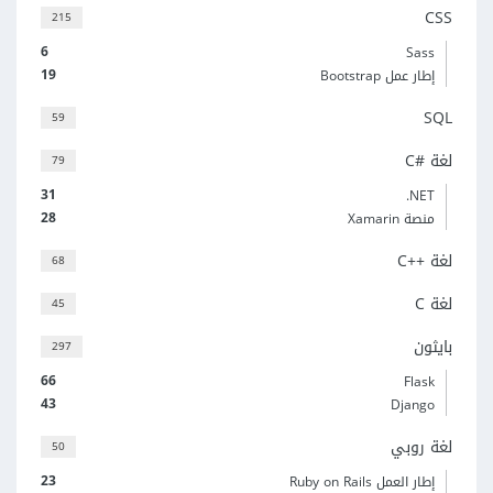
CSS
215
6
Sass
19
إطار عمل Bootstrap
SQL
59
لغة C#‎
79
31
‎.NET
28
منصة Xamarin
لغة C++‎
68
لغة C
45
بايثون
297
66
Flask
43
Django
لغة روبي
50
23
إطار العمل Ruby on Rails