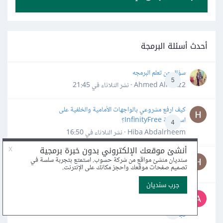
أحدث أسئلة البرمجة
سؤال عن تعلم البرمجه
5
Ahmed Alhafiz2 · نشر
الثلاثاء في 21:45
كيف ارفع مشروعي بالواجهات الأمامية والخلفية على
استضافة InfinityFree؟
4
Hiba Abdalrheem · نشر
الثلاثاء في 16:50
لغة solidity
3
Hiba Abdalrheem · نشر
20 يوليو
ما هي أفضل المصادر المجانية (كورسات، كتب، أدوات) لتعلّم
واحترام لغة C++، وما هي أهم الأخطاء الشائعة التي يجب
4
تجنبها؟