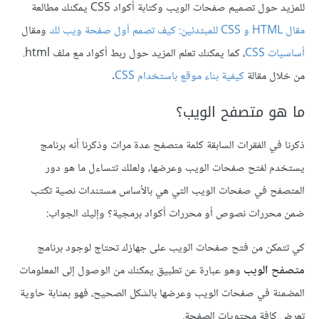
للمزيد حول تصميم صفحات الويب وكتابة أكواد CSS يمكنك مطالعة
مقال HTML و CSS للمبتدئين: كيف تصمم أول صفحة ويب لك
ومقال
أساسيات CSS
، كما يمكنك تعلم المزيد حول ربط أكواد مع ملف ‎.html
من خلال مقالة
كيفية بناء موقع باستخدام CSS
.
ما هو متصفح الويب؟
ذكرنا في الفقرات السابقة كلمة متصفح عدة مرات وذكرنا أنه برنامج
يستخدم لفتح صفحات الويب وعرضها، ولعلك تتساءل ما هو دور
المتصفح في صفحات الويب التي هي بالأساس مستندات نصية تكتب
ضمن محررات نصوص أو محررات أكواد برمجية؟ وإليك الجواب:
كي تتمكن من فتح صفحات الويب على جهازك تحتاج لوجود برنامج
متصفح الويب
وهو عبارة عن تطبيق يمكنك من الوصول إلى المعلومات
المضمنة في صفحات الويب وعرضها بالشكل الصحيح، فهو بمثابة حاوية
تعرض كافة محتويات الصفحة.