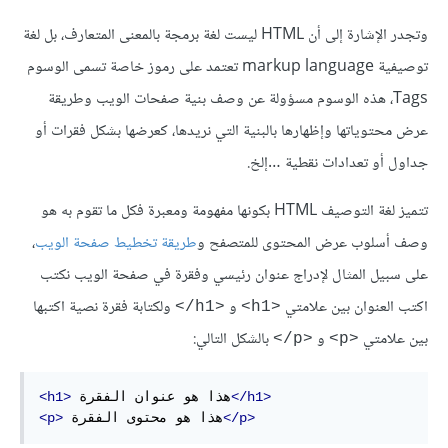
وتجدر الإشارة إلى أن
HTML
ليست لغة برمجة بالمعنى المتعارف، بل لغة
توصيفية markup language تعتمد على رموز خاصة تسمى الوسوم
Tags، هذه الوسوم مسؤولة عن وصف بنية صفحات الويب وطريقة
عرض محتوياتها وإظهارها بالبنية التي نريدها، كعرضها بشكل فقرات أو
جداول أو تعدادات نقطية …إلخ.
تتميز لغة التوصيف HTML بكونها مفهومة ومعبرة فكل ما تقوم به هو
وصف أسلوب عرض المحتوى للمتصفح و
طريقة تخطيط صفحة الويب
،
على سبيل المثال لإدراج عنوان رئيسي وفقرة في صفحة الويب نكتب
اكتب العنوان بين علامتي
و
ولكتابة فقرة نصية اكتبها
<h1/>
<h1>
بين علامتي
و
بالشكل التالي:
<p/>
<p>
</h1>
 هذا هو عنوان الفقرة
<h1>
</p>
 هذا هو محتوى الفقرة
<p>