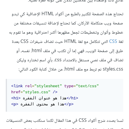
عادي لأننا وضعناه بين علامتين تدلان على كونه فقرة نصية.
تحتاج هذه الصفحة للكثير بالطبع من أكواد HTML الإضافية كي تبدو
صفحة ويب متكاملة الأركان، كما تحتاج لإضافة تنسيقات مختلفة من
خطوط وألوان وتخطيطات لجعل مظهرها أكثر احترافية وهو ما تقوم به
لغة
CSS
التي تتكامل مع لغة HTML حيث تضاف شيفرات CSS بعدة
طرق إلى صفحة الويب، فهي إما أن تكتب في ملف ‎.html نفسه، أو
تضاف في ملف نصي مستقل بالامتداد css. بأي اسم تختاره وليكن
styles.css ثم تربط مع ملف ‎.html من خلال كتابة الكود التالي:
<link
rel
=
"stylesheet"
type
=
"text/css"
href
=
"styles.css"
/>
</h1>
 هذا هو عنوان الفقرة
<h1>
</p>
 هذا هو محتوى الفقرة
<p>
لسنا بصدد شرح أكواد CSS في هذا المقال لكننا سنكتب بعض التنسيقات