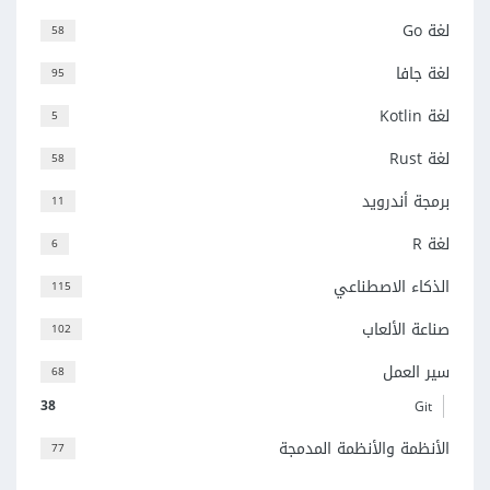
لغة Go
58
لغة جافا
95
لغة Kotlin
5
لغة Rust
58
برمجة أندرويد
11
لغة R
6
الذكاء الاصطناعي
115
صناعة الألعاب
102
سير العمل
68
38
Git
الأنظمة والأنظمة المدمجة
77