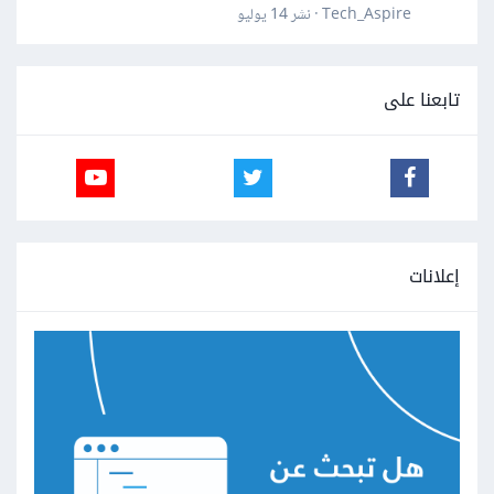
Tech_Aspire · نشر
14 يوليو
تابعنا على
إعلانات