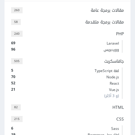
مقالات برمجة عامة
260
مقالات برمجة متقدمة
58
PHP
240
69
Laravel
96
ووردبريس
جافاسكربت
505
5
لغة TypeScript
70
Node.js
52
React
21
Vue.js
(و 3 أكثر)
HTML
82
CSS
215
6
Sass
19
إطار عمل Bootstrap