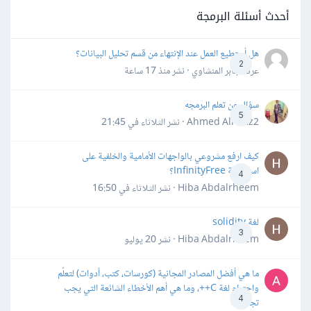
أحدث أسئلة البرمجة
هل أستطيع العمل عند الإنتهاء من قسم تحليل البيانات؟
2
عرفه جابر المنشاوي · نشر
منذ 17 ساعة
سؤال عن تعلم البرمجه
5
Ahmed Alhafiz2 · نشر
الثلاثاء في 21:45
كيف ارفع مشروعي بالواجهات الأمامية والخلفية على
استضافة InfinityFree؟
4
Hiba Abdalrheem · نشر
الثلاثاء في 16:50
لغة solidity
3
Hiba Abdalrheem · نشر
20 يوليو
ما هي أفضل المصادر المجانية (كورسات، كتب، أدوات) لتعلّم
واحترام لغة C++، وما هي أهم الأخطاء الشائعة التي يجب
4
تجنبها؟