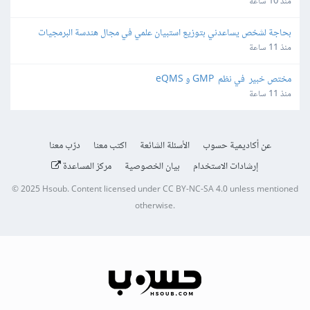
منذ 10 ساعة
بحاجة لشخص يساعدني بتوزيع استبيان علمي في مجال هندسة البرمجيات
منذ 11 ساعة
مختص خبير  في نظم  GMP و eQMS
منذ 11 ساعة
عن أكاديمية حسوب
الأسئلة الشائعة
اكتب معنا
درّب معنا
إرشادات الاستخدام
بيان الخصوصية
مركز المساعدة
© 2025
Hsoub
.
Content licensed under
CC BY-NC-SA 4.0
unless mentioned
otherwise.