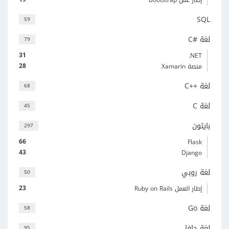
SQL
59
لغة C#‎
79
31
‎.NET
28
منصة Xamarin
لغة C++‎
68
لغة C
45
بايثون
297
66
Flask
43
Django
لغة روبي
50
23
إطار العمل Ruby on Rails
لغة Go
58
لغة جافا
95