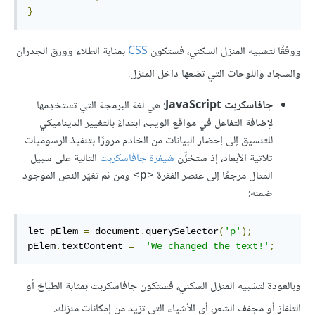
}
ووفقًا لتشبيه المنزل السكني، فستكون
CSS
بمثابة الطلاء وورق الجدران
والسجاد واللوحات التي تضعها داخل المنزل.
جافاسكربت JavaScript
: هي لغة البرمجة التي تستخدِمها
لإضافة التفاعل في مواقع الويب، ابتداءً بالتغيير الديناميكي
للتنسيق إلى إحضار البيانات من الخادم مرورًا بتنفيذ الرسوميات
ثلاثية الأبعاد، إذ ستخزِّن
شيفرة جافاسكربت
التالية على سبيل
المثال مرجعًا إلى عنصر الفقرة
ومن ثم تغيّر النص الموجود
<p>
ضمنه:
let pElem 
=
 document
.
querySelector
(
'p'
);
pElem
.
textContent 
=
'We changed the text!'
;
وبالعودة لتشبيه المنزل السكني، فستكون جافاسكربت بمثابة الطباخ أو
التلفاز أو مجفف الشعر، أي الأشياء التي تزيد من إمكانات منزلك.