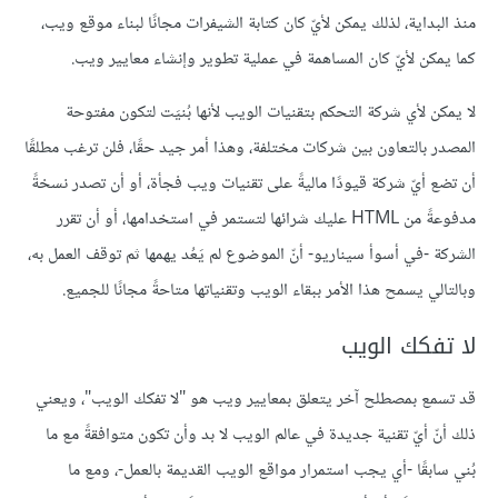
منذ البداية، لذلك يمكن لأيّ كان كتابة الشيفرات مجانًا لبناء موقع ويب،
كما يمكن لأيّ كان المساهمة في عملية تطوير وإنشاء معايير ويب.
لا يمكن لأي شركة التحكم بتقنيات الويب لأنها بُنيَت لتكون مفتوحة
المصدر بالتعاون بين شركات مختلفة، وهذا أمر جيد حقًا، فلن ترغب مطلقًا
أن تضع أيّ شركة قيودًا ماليةً على تقنيات ويب فجأة، أو أن تصدر نسخةً
مدفوعةً من HTML عليك شرائها لتستمر في استخدامها، أو أن تقرر
الشركة -في أسوأ سيناريو- أنّ الموضوع لم يَعُد يهمها ثم توقف العمل به،
وبالتالي يسمح هذا الأمر ببقاء الويب وتقنياتها متاحةً مجانًا للجميع.
لا تفكك الويب
قد تسمع بمصطلح آخر يتعلق بمعايير ويب هو "لا تفكك الويب"، ويعني
ذلك أنّ أيّ تقنية جديدة في عالم الويب لا بد وأن تكون متوافقةً مع ما
بُني سابقًا -أي يجب استمرار مواقع الويب القديمة بالعمل-، ومع ما