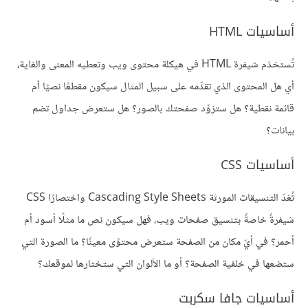
أساسيات HTML
تُستخدَم شيفرة HTML في هيكلة محتوى ويب وتعطيه المعنى والغاية،
أي هل المحتوى الذي تقدِّمه على سبيل المثال سيكون مقطعًا نصيًا أم
قائمة نقطية؟ هل ستزوِّد صفحتك بالصور؟ هل ستعرض جداول تضم
بيانات؟
أساسيات CSS
تُعَدّ التنسيقات المورثة Cascading Style Sheets واختصارًا CSS
شيفرةً خاصةً بتنسيق صفحات ويب، فهل سيكون نص ما مثلًا أسود أم
أحمر؟ في أيّ مكان من الصفحة ستعرض محتوًى معينًا؟ ما الصورة التي
ستضعها في خلفية الصفحة؟ أو ما الألوان التي ستختارها لموقعك؟
أساسيات جافا سكربت