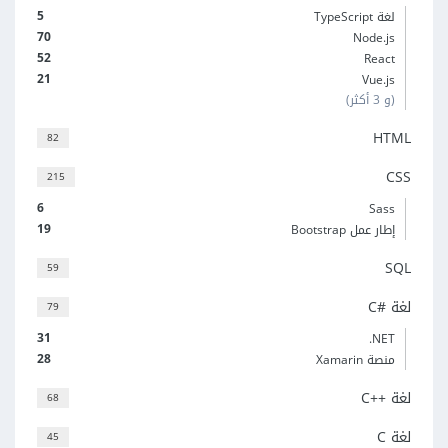
5
لغة TypeScript
70
Node.js
52
React
21
Vue.js
(و 3 أكثر)
HTML
82
CSS
215
6
Sass
19
إطار عمل Bootstrap
SQL
59
لغة C#‎
79
31
‎.NET
28
منصة Xamarin
لغة C++‎
68
لغة C
45