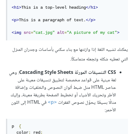
<h1>
This is a top-level heading
</h1>
<p>
This is a paragraph of text.
</p>
<img
src
=
"cat.jpg"
alt
=
"A picture of my cat"
>
يمكنك تشبيه اللغة إذا وازنتها مع بناء سكني بأساسات وجدران المنزل
التي تعطيه شكله وتجعله متماسكًا.
CSS التنسيقات المورثة Cascading Style Sheets
: وهي
لغة مبنية على قواعد مخصصة لتطبيق تنسيقات معينة على
عناصر HTML مثل ضبط ألوان النصوص والخلفيات وإضافة
الأطر وتحريك الأشياء أو تخطيط الصفحة بطريقة معينة، وإليك
مثالًا بسيطًا يحوِّل نصوص الفقرات
في HTML إلى اللون
<p>
الأحمر:
p  
{
  color
:
 red
;