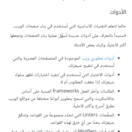
الأدوات
حالما تتعلم التقنيات الأساسية التي تُستخدم في بناء صفحات الويب،
فستبدأ بالتعرف على أدوات عديدة تُسهِّل عملية بناء الصفحات وتجعلها
أكثر فاعليةً، وإليك بعض الأمثلة:
أدوات مطوري ويب
الموجودة في المتصفحات العصرية والتي
تُستخدم في تنقيح شيفرتك.
أدوات الاختبار التي تُستخدم في تنفيذ اختبارات تظهر سلوك
شيفرتك إذا حققت المطلوب أم لا.
المكتبات وأطر العمل frameworks المبنية على أساس
جافاسكربت والتي تسمح بتطوير أنواعًا مختلفةً من مواقع الويب
بطرق أسرع وأكثر فاعليةً.
المنقِّحات Linters التي تحدِّد مجموعةً من القواعد وتدقق
شيفرتك بحثًا عن أيّ خرق لهذه القواعد.
المُصغِّرات Minifiers التي تزيل المساحات الفارغة من الشيفرة