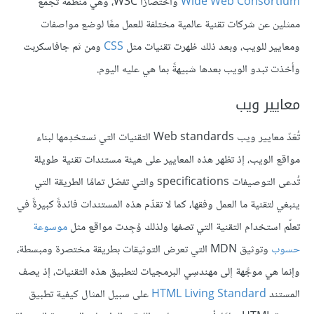
Wide Web Consortium
واختصارًا W3C، وهي منظمة تجمع
ممثلين عن شركات تقنية عالمية مختلفة للعمل معًا لوضع مواصفات
ومعايير للويب، وبعد ذلك ظهرت تقنيات مثل
CSS
ومن ثم جافاسكربت
وأخذت تبدو الويب بعدها شبيهةً بما هي عليه اليوم.
معايير ويب
تُعَدّ معايير ويب Web standards التقنيات التي نستخدِمها لبناء
مواقع الويب، إذ تظهر هذه المعايير على هيئة مستندات تقنية طويلة
تُدعى التوصيفات specifications والتي تفصّل تمامًا الطريقة التي
ينبغي لتقنية ما العمل وفقها، كما لا تقدِّم هذه المستندات فائدةً كبيرةً في
تعلّم استخدام التقنية التي تصفها ولذلك وُجِدت مواقع مثل
موسوعة
حسوب
وتوثيق MDN التي تعرض التوثيقات بطريقة مختصرة ومبسطة،
وإنما هي موجَّهة إلى مهندسِي البرمجيات لتطبيق هذه التقنيات، إذ يصف
المستند
HTML Living Standard
على سبيل المثال كيفية تطبيق