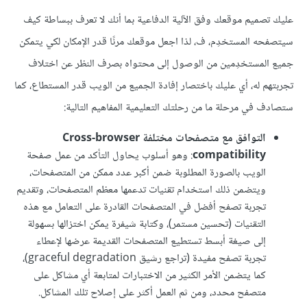
عليك تصميم موقعك وفق الآلية الدفاعية بما أنك لا تعرف ببساطة كيف
سيتصفحه المستخدِم، ف، لذا اجعل موقعك مرنًا قدر الإمكان لكي يتمكن
جميع المستخدِمين من الوصول إلى محتواه بصرف النظر عن اختلاف
تجربتهم له، أي عليك باختصار إفادة الجميع من الويب قدر المستطاع، كما
ستصادف في مرحلة ما من رحلتك التعليمية المفاهيم التالية:
التوافق مع متصفحات مختلفة Cross-browser
compatibility
: وهو أسلوب يحاول التأكد من عمل صفحة
الويب بالصورة المطلوبة ضمن أكبر عدد ممكن من المتصفحات،
ويتضمن ذلك استخدام تقنيات تدعمها معظم المتصفحات، وتقديم
تجربة تصفح أفضل في المتصفحات القادرة على التعامل مع هذه
التقنيات (تحسين مستمر)، وكتابة شيفرة يمكن اختزالها بسهولة
إلى صيغة أبسط تستطيع المتصفحات القديمة عرضها لإعطاء
تجربة تصفح مفيدة (تراجع رشيق graceful degradation)،
كما يتضمن الأمر الكثير من الاختبارات لمتابعة أي مشاكل على
متصفح محدد، ومن ثم العمل أكثر على إصلاح تلك المشاكل.