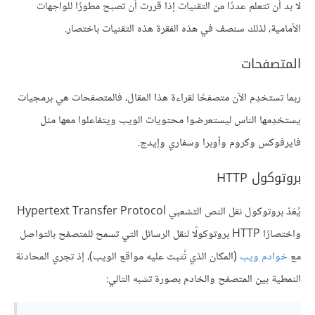
لا بد أن تتعلم عددًا من التقنيات إذا قررت أن تصبح مطورًا للواجهات
الأمامية، لذلك سنصف في هذه الفقرة هذه التقنيات باختصار.
المتصفحات
ربما تستخدِم الآن متصفحًا لقراءة هذا المقال، فالمتصفحات هي برمجيات
يستخدِمها الناس ليستعرضوا محتويات الويب ويتفاعلوا معها مثل
فايرفوكس وكروم وأوبرا وسفاري وإيدج.
بروتوكول HTTP
يُعَدّ بروتوكول نقل النص التشعبي Hypertext Transfer Protocol
واختصارًا HTTP بروتوكولًا لنقل الرسائل التي تسمح للمتصفح بالتواصل
مع
خوادم ويب
(المكان الذي تُثبت عليه مواقع الويب)، إذ تجري المحادثة
النمطية بين المتصفح والخادم بصورة تشبه التالي: