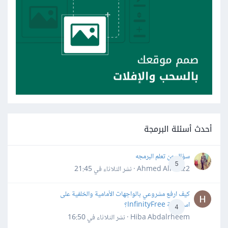
أحدث أسئلة البرمجة
سؤال عن تعلم البرمجه
5
Ahmed Alhafiz2 · نشر
الثلاثاء في 21:45
كيف ارفع مشروعي بالواجهات الأمامية والخلفية على
استضافة InfinityFree؟
4
Hiba Abdalrheem · نشر
الثلاثاء في 16:50