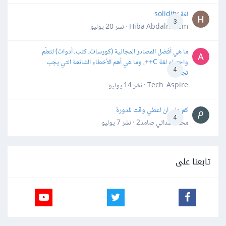
لغة solidity
3
Hiba Abdalrheem · نشر
20 يوليو
ما هي أفضل المصادر المجانية (كورسات، كتب، أدوات) لتعلّم
واحترام لغة C++، وما هي أهم الأخطاء الشائعة التي يجب
4
تجنبها؟
Tech_Aspire · نشر
14 يوليو
كم علي ان اعطي وقت للدورة
4
محمد سداتي صامد2 · نشر
7 يوليو
تابعنا على