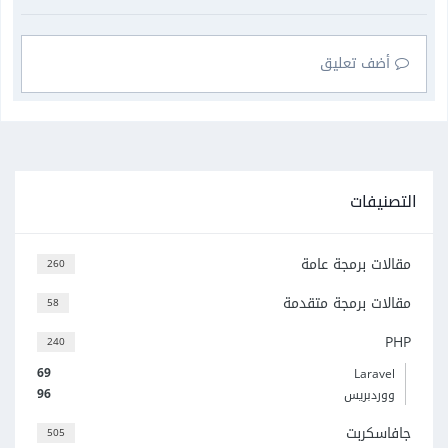
أضف تعليق
التصنيفات
مقالات برمجة عامة
260
مقالات برمجة متقدمة
58
PHP
240
69
Laravel
96
ووردبريس
جافاسكربت
505