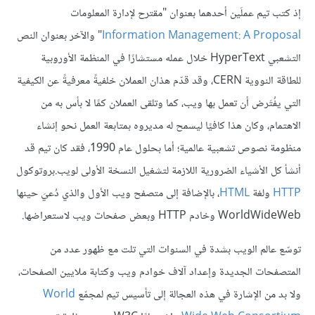
إذ كتب تيم عملَين أحدهما بعنوان "مقترح لإدارة المعلومات
Information Management: A Proposal
" والآخر بعنوان النص
التشعبي HyperText خلال عمله مستشارًا في المنظمة الأوروبية
للطاقة النووية CERN، وقد قدّم هذان العملان خلفيةً معرفيةً عن الكيفية
التي يفُتَرض أن تعمل بها ويب، كما وتلقى العملان كمًا لا بأس به من
الاهتمام، وكان هذا كافيًا ليسمح له مديروه بمتابعة العمل نحو إنشاء
منظومة نصوص تشعبية عالمية؛ أما بحلول عام 1990، فقد كان تيم قد
أنشأ كل الأشياء الضرورية اللازمة لتشغيل النسخة الأولى لويب.بروتوكول
HTTP
ولغة
HTML
، بالإضافة إلى متصفح ويب الأول والذي دُعيَ حينها
WorldWideWeb وخادم HTTP وبعض صفحات ويب لاستعراضها.
توسّع عالم الويب بشدة في السنوات التي تلت مع ظهور عدد من
المتصفحات الجديدة وإعداد آلاف خوادم ويب وكتابة ملايين الصفحات،
ولا بد من الإشارة في هذه العجالة إلى تأسيس تيم لمجمّع
World