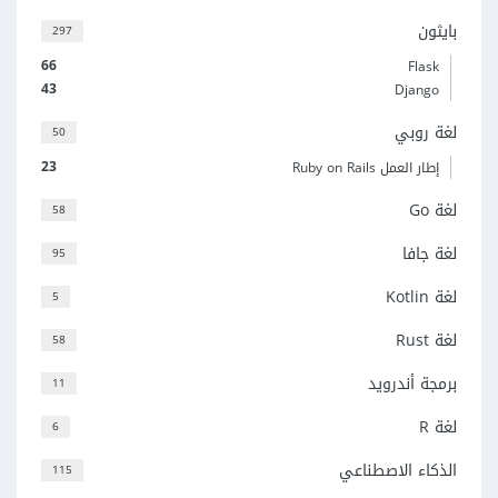
بايثون
297
66
Flask
43
Django
لغة روبي
50
23
إطار العمل Ruby on Rails
لغة Go
58
لغة جافا
95
لغة Kotlin
5
لغة Rust
58
برمجة أندرويد
11
لغة R
6
الذكاء الاصطناعي
115