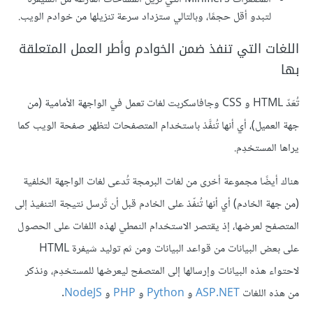
لتبدو أقل حجمًا، وبالتالي ستزداد سرعة تنزيلها من خوادم الويب.
اللغات التي تنفذ ضمن الخوادم وأطر العمل المتعلقة
بها
تُعَدّ HTML و CSS وجافاسكربت لغات تعمل في الواجهة الأمامية (من
جهة العميل)، أي أنها تُنفَّذ باستخدام المتصفحات لتظهر صفحة الويب كما
يراها المستخدِم.
هناك أيضًا مجموعة أخرى من لغات البرمجة تُدعى لغات الواجهة الخلفية
(من جهة الخادم) أي أنها تُنفّذ على الخادم قبل أن تًرسل نتيجة التنفيذ إلى
المتصفح لعرضها، إذ يقتصر الاستخدام النمطي لهذه اللغات على الحصول
على بعض البيانات من قواعد البيانات ومن ثم توليد شيفرة HTML
لاحتواء هذه البيانات وإرسالها إلى المتصفح ليعرضها للمستخدِم، ونذكر
من هذه اللغات
ASP.NET
و
Python
و
PHP
و
NodeJS
.