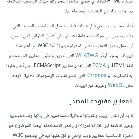
شيفرة HTML تمامًا، أي جميع عناصر اللغة، والواجهات البرمجية المرتبطة
بها، وغير ذلك من التقنيات المحيطة بها.
تُنشَأ معايير ويب من قِبَل هيئات قياسية مثل المنظمات والمعاهد التي
تدعو تِقنيين من شركات مختلفة للاتفاق على أفضل الطرائق التي ينبغي
أن تعمل وفقها التقنيات لتلبي احتياجاتهم، إذ تُعَدّ W3C من أهم هذه
الهيئات، ونجد أيضًا
WHATWG
التي تصون وتطوِّر المعايير المستخدم
للغة HTML، و
ECMA
التي تنشر معايير ECMAScript التي تُبنى عليها
جافاسكربت، و
Khronos
التي تنشر تقنيات الرسوميات ثلاثية الأبعاد
مثل
WebGL
وغيرها من الهيئات.
المعايير مفتوحة المصدر
لا بد أن تبقى الويب وتقنياتها مجانيةً للمساهمين في بنائها ومستخدِميها
وغير خاضعة لبراءات الاختراع أو رخص الاستخدام، وهذا الموضوع هو
الميزة الأساسية لمعايير ويب والتي وافق عليها تيم-لي ومجمّع W3C