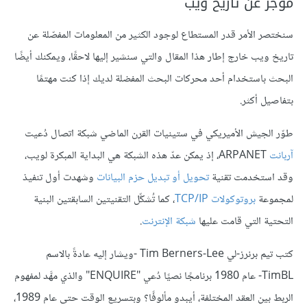
موجز عن تاريخ ويب
سنختصر الأمر قدر المستطاع لوجود الكثير من المعلومات المفصّلة عن
تاريخ ويب خارج إطار هذا المقال والتي سنشير إليها لاحقًا، ويمكنك أيضًا
البحث باستخدام أحد محركات البحث المفضلة لديك إذا كنت مهتمًا
بتفاصيل أكثر.
طوّر الجيش الأميريكي في ستينيات القرن الماضي شبكة اتصال دُعيت
آربانت
ARPANET، إذ يمكن عدّ هذه الشبكة هي البداية المبكرة لويب،
وقد استخدمت تقنية
تحويل أو تبديل حزم البيانات
وشهدت أول تنفيذ
لمجموعة
بروتوكولات TCP/IP
، كما تُشكِّل التقنيتين السابقتين البنية
التحتية التي قامت عليها
شبكة الإنترنت
.
كتب تيم برنرز-لي Tim Berners-Lee -ويشار إليه عادةً بالاسم
TimBL- عام 1980 برنامجًا نصيًا دُعي "ENQUIRE" والذي مهَّد لمفهوم
الربط بين العقد المختلفة، أيبدو مألوفًا؟ وبتسريع الوقت حتى عام 1989،