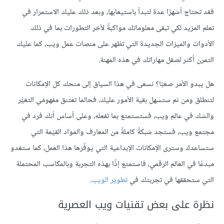
فقد تحتاج أشهرًا عدة لتبدأ باستيعابها، وبعد ذلك عليك الاستمرار في
تعلم المزيد لكي تبقى معلوماتك مواكبةً لآخر التطورات بما في ذلك
الأدوات والميزات الجديدة التي تظهر على منصات عمل ويب، كما عليك
التمرن أكثر لصقل مهاراتك في هذه المهنة.
هل يبدو الأمر صعبًا؟ نسعى في هذا السياق إلى منحك كل الإمكانات
لتنطلق ومن ثم ستسهل بقية الأمور عليك، فحالما تعتنق مفهومَي التغيُّر
والشك في عالم ويب، فستستمتع بما تفعله، وعلى أساس أنك فرد في
مجتمع ويب، فستجد شبكةً كاملةً من المعارف والمواد القيّمة التي
ستساعدك وسترى الإمكانات الإبداعية التي يوفّرها هذا العمل، كما ستغدو
مبدعًا في العالم الرقمي، فاستمتع إذًا بهذه التجربة وبالمكاسب المحتملة
التي ستحققها في تجربتك في
تطوير الويب
.
نظرة على بعض تقنيات ويب العصرية