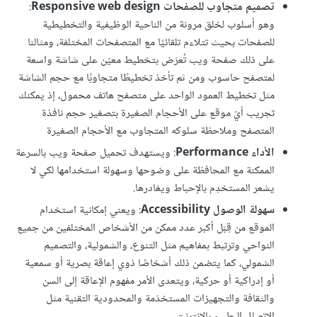
تصميم متجاوب للصفحات Responsive web design
:
وهو أسلوب لخلق مرونة من الناحية الوظيفية والتخطيطية
للصفحات بحيث تتلاءم تلقائيًا مع المتصفحات المختلفة، ومثالنا
على ذلك صفحة ويب تُعرَض بتخطيط معيّن على شاشة واسعة
لمتصفح حاسوب ومن ثم تأخذ تخطيطًا متجاوبًا مع حجم الشاشة
مثل تخطيط العمود الواحد على متصفح هاتف محمول، إذ يمكنك
تجريب أيّ موقع على الأحجام الصغيرة بتصغير حجم نافذة
المتصفح وملاحظة سلوكه المتجاوب مع الأحجام الصغيرة
الأداء Performance
: ويستهدف تحميل صفحة ويب بالسرعة
الممكنة مع المحافظة على وضوحها وسهولة استخدامها لكي لا
يشعر المستخدِم بالإحباط ويغادرها.
سهولة الوصول Accessibility
: ويعني إمكانية استخدام
الموقع من قِبَل أكبر عدد ممكن من الأشخاص المختلفين من جميع
النواحي وترتبط بمفاهيم مثل التنوع، والشمولية، والتصميم
الشمولي، كما يتضمن ذلك أشخاصًا ذوي إعاقة بصرية أو سمعية
أو إدراكية أو حركية، ويتعدى الأمر مفهوم الإعاقة إلى السن
والثقافة والتجهيزات المستخدَمة والمحدودية التقنية مثل
الاتصال البطيء بالإنترنت.