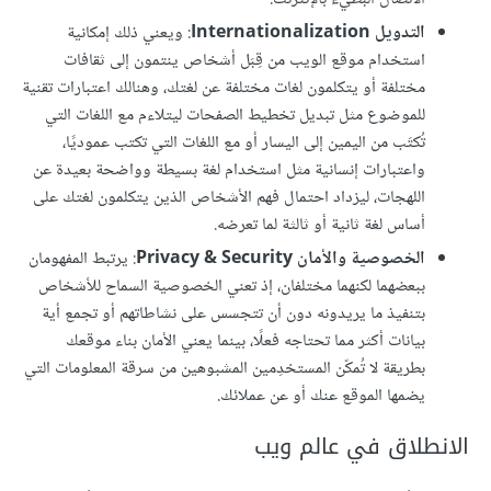
التدويل Internationalization
: ويعني ذلك إمكانية
استخدام موقع الويب من قِبَل أشخاص ينتمون إلى ثقافات
مختلفة أو يتكلمون لغات مختلفة عن لغتك، وهنالك اعتبارات تقنية
للموضوع مثل تبديل تخطيط الصفحات ليتلاءم مع اللغات التي
تُكتَب من اليمين إلى اليسار أو مع اللغات التي تكتب عموديًا،
واعتبارات إنسانية مثل استخدام لغة بسيطة وواضحة بعيدة عن
اللهجات، ليزداد احتمال فهم الأشخاص الذين يتكلمون لغتك على
أساس لغة ثانية أو ثالثة لما تعرضه.
الخصوصية والأمان Privacy & Security
: يرتبط المفهومان
ببعضهما لكنهما مختلفان، إذ تعني الخصوصية السماح للأشخاص
بتنفيذ ما يريدونه دون أن تتجسس على نشاطاتهم أو تجمع أية
بيانات أكثر مما تحتاجه فعلًا، بينما يعني الأمان بناء موقعك
بطريقة لا تُمكّن المستخدِمين المشبوهين من سرقة المعلومات التي
يضمها الموقع عنك أو عن عملائك.
الانطلاق في عالم ويب