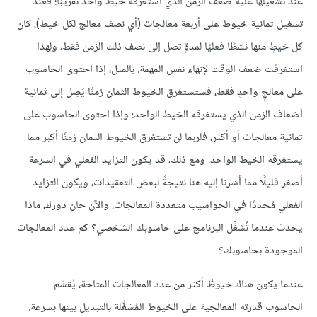
عند تشغيلها عليه ضعف الزمن الذي استغرقه خيطٌ واحدٌ تقريبًا؛ فعند
تشغيل ثمانية خيوط على أربعة معالجات (أي نصف معالج لكل خيط)، كان
كل خيطٍ منها نَشطًا فعليًا لمدةٍ تصل إلى نصف ذلك الزمن فقط، ولهذا
استغرقت ضعف الوقت لإنهاء نفس المهمة. بالمثل، إذا احتوى الحاسوب
على معالجٍ واحدٍ فقط، فستستغرق الخيوط الثمان زمنًا يَصِل إلى ثمانية
أضعاف الزمن الذي يستغرقه الخيط الواحد؛ وإذا احتوى الحاسوب على
ثمانية معالجات أو أكثر، فلربما لن تستغرق الخيوط الثمان زمنًا أكبر مما
يستغرقه الخيط الواحد. ومع ذلك، قد يكون التزايد الفعلي في السرعة
أصغر قليلًا مما أشرنا إليه هنا نتيجةً لبعض التعقيدات، ويكون التزايد
الفعلي مُحددًا في الحواسيب متعددة المعالجات. والآن حان دورك، ماذا
يحدث عندما تُشغِّل البرنامج على حاسوبك الشخصي؟ كم عدد المعالجات
الموجودة بحاسوبك؟
عندما يكون هناك خيوطٌ أكثر من عدد المعالجات المتاحة، يُقسِّم
الحاسوب قدرته المعالجية على الخيوط المُشغَّلة بالتبديل بينها بسرعة.