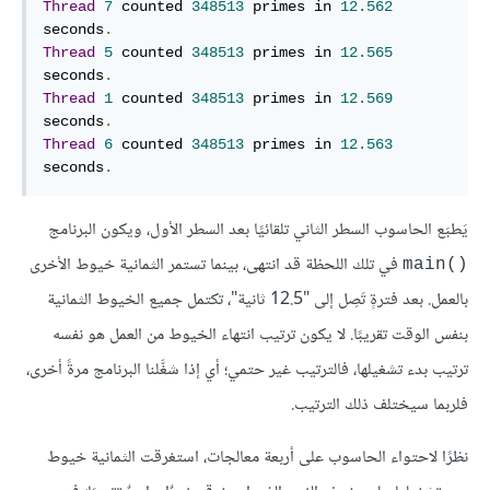
Thread
7
 counted 
348513
 primes in 
12.562
seconds
.
Thread
5
 counted 
348513
 primes in 
12.565
seconds
.
Thread
1
 counted 
348513
 primes in 
12.569
seconds
.
Thread
6
 counted 
348513
 primes in 
12.563
seconds
.
يَطبَع الحاسوب السطر الثاني تلقائيًا بعد السطر الأول، ويكون البرنامج
في تلك اللحظة قد انتهى، بينما تستمر الثمانية خيوط الأخرى
main()‎
بالعمل. بعد فترةٍ تَصِل إلى "12.5 ثانية"، تكتمل جميع الخيوط الثمانية
بنفس الوقت تقريبًا. لا يكون ترتيب انتهاء الخيوط من العمل هو نفسه
ترتيب بدء تشغيلها، فالترتيب غير حتمي؛ أي إذا شغَّلنا البرنامج مرةً أخرى،
فلربما سيختلف ذلك الترتيب.
نظرًا لاحتواء الحاسوب على أربعة معالجات، استغرقت الثمانية خيوط