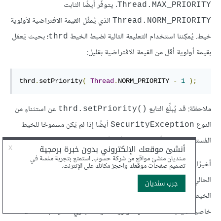
. يتوفَّر أيضًا الثابت
Thread.MAX_PRIORITY
الذي يُمثِّل القيمة الافتراضية لأولوية
Thread.NORM_PRIORITY
خيط. يُمكِننا استخدام التعليمة التالية لضبط الخيط
؛ بحيث يَعمَل
thrd
بقيمة أولوية أقل من القيمة الافتراضية بقليل:
thrd
.
setPriority
(
Thread
.
NORM_PRIORITY 
-
1
);
ملاحظة: قد يُبلِّغ التابع
عن استثناءِ من
thrd.setPriority()‎
النوع
أيضًا إذا لم يَكن مسموحًا للخيط
SecurityException
المُستدعِي بضَبْط أولوية الخيط
إلى القيمة المُمرَّرة.
thrd
أخيرًا، يعيد التابع الساكن
الخيط
Thread.currentThread()‎
الحالي؛ أي أنه يعيد الخيط المُستدِعي لنفس ذلك التابع، وبذلك يستطيع
الخيط أن يحصُل على مرجع reference لذاته، وهو ما يُمكِّنه من تعديل
خاصياته. يُمكِننا مثلًا تحديد أولوية الخيط الجاري تشغيله باستدعاء