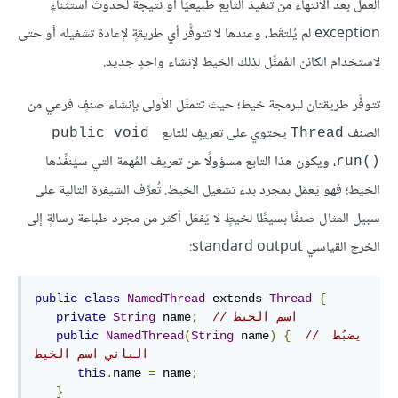
العمل بعد الانتهاء من تنفيذ التابع طبيعيًا أو نتيجةً لحدوث استثناءٍ
exception لم يُلتقَط، وعندها لا تتوفَّر أي طريقةٍ لإعادة تشغيله أو حتى
لاستخدام الكائن المُمثِّل لذلك الخيط لإنشاء واحدٍ جديد.
تتوفَّر طريقتان لبرمجة خيط؛ حيث تتمثّل الأولى بإنشاء صنفٍ فرعي من
الصنف
يحتوي على تعريفٍ للتابع
public void 
Thread
، ويكون هذا التابع مسؤولًا عن تعريف المُهمة التي سيُنفِّذها
run()‎
الخيط؛ فهو يَعمَل بمجرد بدء تشغيل الخيط. تُعرِّف الشيفرة التالية على
سبيل المثال صنفًا بسيطًا لخيطٍ لا يَفعَل أكثر من مجرد طباعة رسالةٍ إلى
الخرج القياسي standard output:
public
class
NamedThread
 extends 
Thread
{
// اسم الخيط
;
 name
String
private
// يضبُط 
{
)
 name
String
(
NamedThread
public
الباني اسم الخيط
this
.
name 
=
 name
;
}