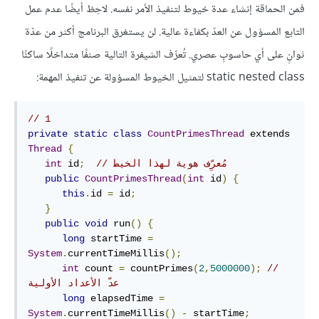
فمن الحماقة إنشاء عدة خيوط لتنفيذ الأمر نفسه. لاحِظ أيضًا عدم عمل
التابع المسؤول عن العدّ بكفاءة عالية. لن يستغرق البرنامج أكثر من عدّة
ثوانٍ على أي حاسوبٍ عصري. تُعرِّف الشيفرة التالية صنفًا متداخلًا ساكنًا
static nested class لتمثيل الخيوط المسؤولة عن تنفيذ المهمة:
// 1
private
static
class
CountPrimesThread
 extends 
Thread
{
// مُعرِّف هوية لهذا الخيط 
;
 id
int
public
CountPrimesThread
(
int
 id
)
{
this
.
id 
=
 id
;
}
public
void
 run
()
{
long
 startTime 
=
System
.
currentTimeMillis
();
int
 count 
=
 countPrimes
(
2
,
5000000
);
// 
عدّ الأعداد الأولية
long
 elapsedTime 
=
System
.
currentTimeMillis
()
-
 startTime
;