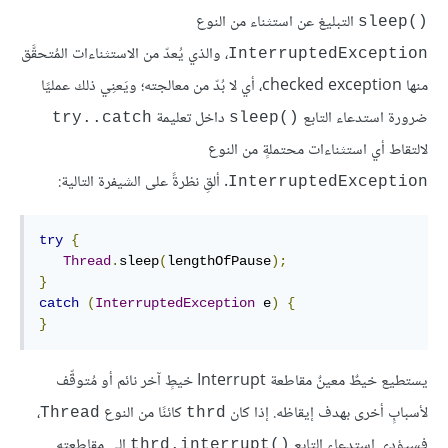
التبليغ عن استثناء من النوع
sleep()‎
، والذي يُعدّ من الاستثناءات المُتحقَّق
InterruptedException
منها checked exception، أي لا بُدّ من معالجته؛ ويَعنِي ذلك عمليًا
ضرورة استدعاء التابع
داخل تعليمة
try..catch
sleep()‎
لالتقاط أي استثناءات محتملةٍ من النوع
. ألقِ نظرةً على الشيفرة التالية:
InterruptedException
try
{
Thread
.
sleep
(
lengthOfPause
);
}
catch
(
InterruptedException
 e
)
{
}
يستطيع خيطٌ معينٌ مقاطعة Interrupt خيطٍ آخر نائم أو مُتوقِّف
لأسبابٍ أخرى بهدف إيقاظه. إذا كان
كائنًا من النوع
،
Thread
thrd
فسيؤدي استدعاء التابع
إلى مقاطعته.
thrd.interrupt()‎