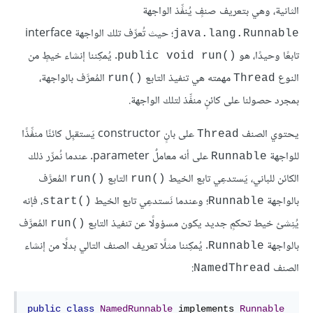
الثانية، وهي بتعريف صنفٍ يُنفِّذ الواجهة
؛ حيث تُعرِّف تلك الواجهة interface
java.lang.Runnable
تابعًا وحيدًا، هو
. يُمكِننا إنشاء خيطٍ من
public void run()‎
النوع
مهمته هي تنفيذ التابع
المُعرَّف بالواجهة،
run()‎
Thread
بمجرد حصولنا على كائنٍ منفِّذ لتلك الواجهة.
يحتوي الصنف
على بانٍ constructor يَستقبِل كائنًا منفِّذًا
Thread
للواجهة
على أنه معاملٌ parameter. عندما نُمرِّر ذلك
Runnable
الكائن للباني، يَستدعِي تابع الخيط
التابع
المُعرَّف
run()‎
run()‎
بالواجهة
؛ وعندما نَستدعِي تابع الخيط
، فإنه
start()‎
Runnable
يُنِشئ خيط تحكمٍ جديد يكون مسؤولًا عن تنفيذ التابع
المُعرَّف
run()‎
بالواجهة
. يُمكِننا مثلًا تعريف الصنف التالي بدلًا من إنشاء
Runnable
الصنف
:
NamedThread
public
class
NamedRunnable
 implements 
Runnable