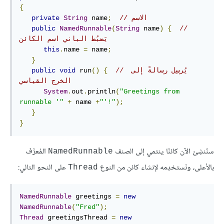
{
// الاسم
;
 name
String
private
public
NamedRunnable
(
String
 name
)
{
// 
يَضبُط الباني اسم الكائن
this
.
name 
=
 name
;
}
// يُرسِل رسالةً إلى 
{
()
 run
void
public
الخرج القياسي
System
.
out
.
println
(
"Greetings from 
runnable '"
+
 name 
+
"'!"
);
}
}
سنُنشِئ الآن كائنًا ينتمي إلى الصنف
المُعرَّف
NamedRunnable
بالأعلى، ونَستخدِمه لإنشاء كائن من النوع
على النحو التالي:
Thread
NamedRunnable
 greetings 
=
new
NamedRunnable
(
"Fred"
);
Thread
 greetingsThread 
=
new