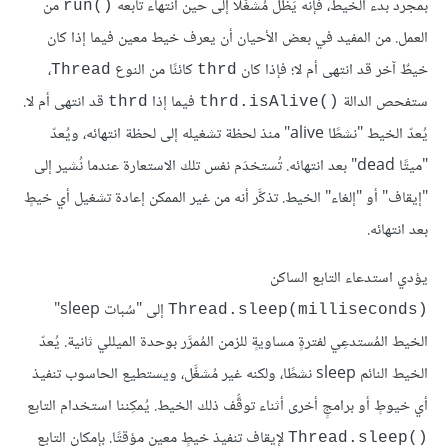
بمجرد بدء الخيط، فإنه يَظَل مُشغَّلًا إلى حين انتهاء تابعه
من
run()‎
العمل. من المفيد في بعض الأحيان أن يعرف خيط معين فيما إذا كان
خيطٌ آخر قد انتهى أم لا؛ فإذا كان
كائنًا من النوع
،
Thread
thrd
ستفحص الدالة
فيما إذا
قد انتهى أم لا.
thrd
thrd.isAlive()‎
يُعدّ الخيط "نشطًا alive" منذ لحظة تشغيله إلى لحظة انتهائه، ويُعدّ
"ميتًا dead" بعد انتهائه. تُستخدَم نفس تلك الاستعارة عندما نُشير إلى
"إيقاف" أو "إلغاء" الخيط. تذكَّر أنه من غير الممكن إعادة تشغيل أي خيطٍ
بعد انتهائه.
يؤدي استدعاء التابع الساكن
إلى "سُبات sleep"
Thread.sleep(milliseconds)‎
الخيط المُستدعِي لفترةٍ مساويةٍ للزمن المُمرَّر بوحدة الميللي ثانية. يُعدّ
الخيط النائم sleep نشطًا، ولكنه غير مُشغَّل، ويستطيع الحاسوب تنفيذ
أي خيوطٍ أو برامجٍ أخرى أثناء توقُّف ذلك الخيط. يُمكِننا استخدام التابع
لإيقاف تنفيذ خيطٍ معين مؤقتًا. بإمكان التابع
Thread.sleep()‎