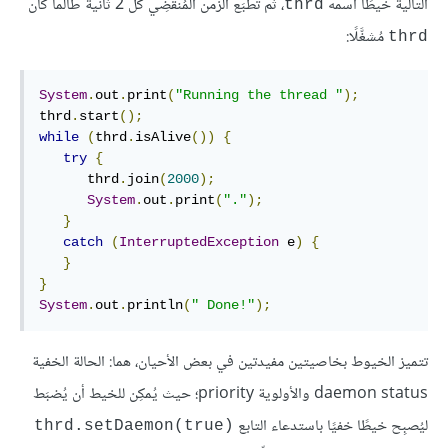
التالية خيطًا اسمه
، ثم تَطبَع الزمن المُنقضِي كل 2 ثانية طالما كان
thrd
مُشغَّلًا:
thrd
System
.
out
.
print
(
"Running the thread "
);
thrd
.
start
();
while
(
thrd
.
isAlive
())
{
try
{
      thrd
.
join
(
2000
);
System
.
out
.
print
(
"."
);
}
catch
(
InterruptedException
 e
)
{
}
}
System
.
out
.
println
(
" Done!"
);
تتميز الخيوط بخاصيتين مفيدتين في بعض الأحيان، هما: الحالة الخفية
daemon status والأولوية priority؛ حيث يُمكِن للخيط أن يُضبَط
ليُصبِح خيطًا خفيًا باستدعاء التابع
thrd.setDaemon(true)‎