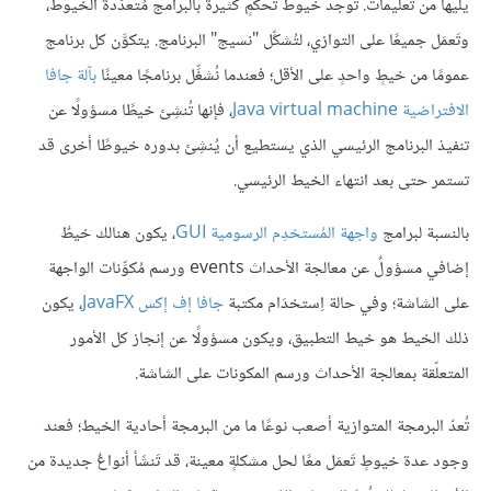
يليها من تعليمات. توجد خيوط تحكمٍ كثيرة بالبرامج مُتعدّدة الخيوط،
وتَعمَل جميعًا على التوازي، لتُشكِّل "نسيج" البرنامج. يتكوَّن كل برنامج
عمومًا من خيطٍ واحدٍ على الأقل؛ فعندما نُشغِّل برنامجًا معينًا
بآلة جافا
الافتراضية Java virtual machine
، فإنها تُنشِئ خيطًا مسؤولًا عن
تنفيذ البرنامج الرئيسي الذي يستطيع أن يُنشِئ بدوره خيوطًا أخرى قد
تستمر حتى بعد انتهاء الخيط الرئيسي.
بالنسبة لبرامج
واجهة المُستخدِم الرسومية GUI
، يكون هنالك خيطٌ
إضافي مسؤولٌ عن معالجة الأحداث events ورسم مُكوِّنات الواجهة
على الشاشة؛ وفي حالة اِستخدَام مكتبة
جافا إف إكس JavaFX
، يكون
ذلك الخيط هو خيط التطبيق، ويكون مسؤولًا عن إنجاز كل الأمور
المتعلّقة بمعالجة الأحداث ورسم المكونات على الشاشة.
تُعدّ البرمجة المتوازية أصعب نوعًا ما من البرمجة أحادية الخيط؛ فعند
وجود عدة خيوطٍ تَعمَل معًا لحل مشكلةٍ معينة، قد تَنشَأ أنواعٌ جديدة من