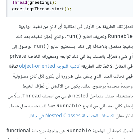
Thread
(
greetings
);
greetingsThread
.
start
();
تتميِّز تلك الطريقة عن الأولى في إمكانية أي كائنٍ من تنفيذ الواجهة
وتعريف التابع
، والذي يُمكِن تنفيذه بعد ذلك
run()‎
Runnable
بخيطٍ منفصل. بالإضافة إلى ذلك، يستطيع التابع
الوصول إلى
run()‎
أي شيءٍ مُعرَّفٍ بالصنف بما في ذلك توابعه ومتغيراته الخاصة private.
في المقابل، لا تُعدّ تلك الطريقة
كائنية التوجه object-oriented
تمامًا؛
فهي تخالف المبدأ الذي ينصّ على ضرورة أن يكون لكل كائنٍ مسؤوليةً
وحيدةً محددةً بوضوح. لذلك، يكون من الأفضل أن نُعرِّف الخيط
باستخدام صنف متداخل nested فرعي من الصنف
، بدلًا من
Thread
إنشاء كائنٍ عشوائي من النوع
فقط لنَستخدِمه مثل خيط.
Runnable
انظر مقال
الأصناف المتداخلة Nested Classes في جافا
.
أخيرًا، لاحِظ أن الواجهة
هي واجهة نوع دالة functional
Runnable