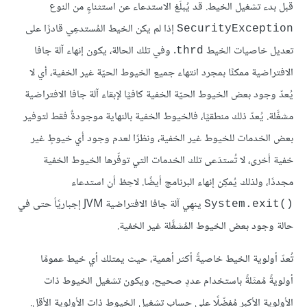
قبل بدء تشغيل الخيط. قد يُبلِّغ الاستدعاء عن استثناءٍِ من النوع
إذا لم يكن الخيط المُستدعِي قادرًا على
SecurityException
تعديل خاصيات الخيط
. وفي تلك الحالة، يكون إنهاء آلة جافا
thrd
الافتراضية ممكنًا بمجرد انتهاء جميع الخيوط الحيّة غير الخفية، أي لا
يُعدّ وجود بعض الخيوط الحيّة الخفية كافيًا لإبقاء آلة جافا الافتراضية
مشغَّلة. يُعدّ ذلك منطقيًا، فالخيوط الخفية بالنهاية موجودةٌ فقط لتوفير
بعض الخدمات للخيوط غير الخفية، ونظرًا لعدم وجود أي خيوطٍ غير
خفية أخرى، لا تُستدَعى تلك الخدمات التي توفِّرها الخيوط الخفية
مجددًا، ولذلك يُمكِن إنهاء البرنامج أيضًا. لاحِظ أن استدعاء
ينهِي آلة جافا الافتراضية JVM إجباريًأ حتى في
System.exit()‎
حالة وجود بعض الخيوط المُشغَّلة غير الخفية.
تُعدّ أولوية الخيط خاصيةً أكثر أهمية، حيث يمتلك أي خيط عمومًا
أولويةً مُمثَلةً باستخدام عددٍ صحيح، ويكون تشغيل الخيوط ذات
الأولوية الأكبر مُفضّلًا على حساب تشغيل الخيوط ذات الأولوية الأقل.