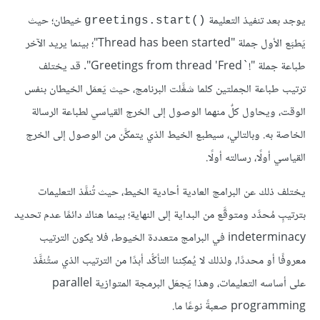
يوجد بعد تنفيذ التعليمة
خيطان؛ حيث
greetings.start()‎
يَطبَع الأول جملة "Thread has been started"؛ بينما يريد الآخر
طباعة جملة "!`Greetings from thread 'Fred". قد يختلف
ترتيب طباعة الجملتين كلما شغَّلت البرنامج، حيث يَعمَل الخيطان بنفس
الوقت، ويحاول كلٌ منهما الوصول إلى الخرج القياسي لطباعة الرسالة
الخاصة به. وبالتالي، سيطبع الخيط الذي يتمكَّن من الوصول إلى الخرج
القياسي أولًا، رسالته أولًا.
يختلف ذلك عن البرامج العادية أحادية الخيط، حيث تُنفَّذ التعليمات
بترتيبٍ مُحدَّد ومتوقَّع من البداية إلى النهاية؛ بينما هناك دائمًا عدم تحديد
indeterminacy في البرامج متعددة الخيوط، فلا يكون الترتيب
معروفًا أو محددًا، ولذلك لا يُمكِننا التأكُّد أبدًا من الترتيب الذي ستُنفَّذ
على أساسه التعليمات، وهذا يَجعَل البرمجة المتوازية parallel
programming صعبةً نوعًا ما.