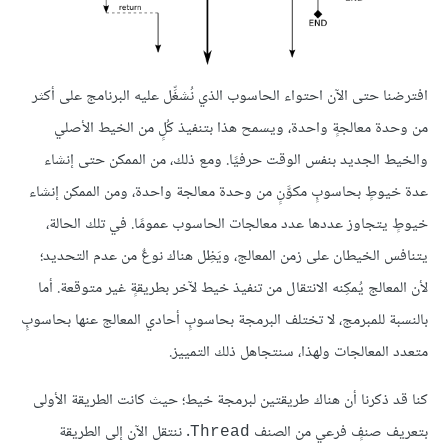
افترضنا حتى الآن احتواء الحاسوب الذي نُشغِّل عليه البرنامج على أكثر
من وحدة معالجةٍ واحدة، ويسمح هذا بتنفيذ كُلٍ من الخيط الأصلي
والخيط الجديد بنفس الوقت حرفيًا. ومع ذلك، من الممكن حتى إنشاء
عدة خيوطٍ بحاسوبٍ مكوَّنٍ من وحدة معالجة واحدة، ومن الممكن إنشاء
خيوطٍ يتجاوز عددها عدد معالجات الحاسوب عمومًا. في تلك الحالة،
يتنافس الخيطان على زمن المعالج، ويَظِل هناك نوعٌ من عدم التحديد؛
لأن المعالج يُمكِنه الانتقال من تنفيذ خيط لآخر بطريقةٍ غير متوقعة. أما
بالنسبة للمبرمج، لا تختلف البرمجة بحاسوبٍ أحادي المعالج عنها بحاسوبٍ
متعدد المعالجات ولهذا، سنتجاهل ذلك التمييز.
كنا قد ذكرنا أن هناك طريقتين لبرمجة خيط؛ حيث كانت الطريقة الأولى
بتعريف صنفٍ فرعي من الصنف
. ننتقل الآن إلى الطريقة
Thread