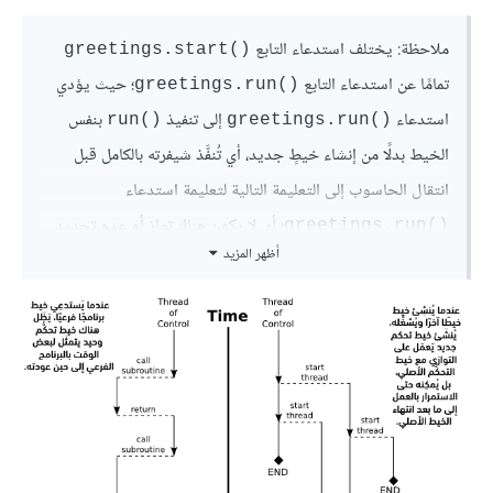
ملاحظة: يختلف استدعاء التابع
greetings.start()‎
تمامًا عن استدعاء التابع
؛ حيث يؤدي
greetings.run()‎
استدعاء
إلى تنفيذ
بنفس
run()‎
greetings.run()‎
الخيط بدلًا من إنشاء خيطٍ جديد، أي تُنفَّذ شيفرته بالكامل قبل
انتقال الحاسوب إلى التعليمة التالية لتعليمة استدعاء
؛ أي لا يكون هناك توازٍ أو عدم تحديد.
greetings.run()‎
أظهر المزيد