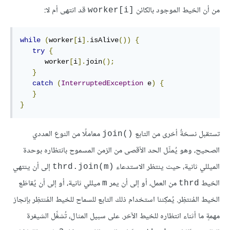
من أن الخيط الموجود بالكائن
قد انتهى أم لا:
worker[‎i]
while
(
worker
[
i
].
isAlive
())
{
try
{
      worker
[
i
].
join
();
}
catch
(
InterruptedException
 e
)
{
}
}
تستقبل نسخةٌ أخرى من التابع
معاملًا من النوع العددي
join()‎
الصحيح، وهو يُمثِّل الحد الأقصى من الزمن المسموح بانتظاره بوحدة
الميللي ثانية، حيث ينتظر الاستدعاء
إلى أن ينتهي
thrd.join(m)‎
الخيط
من العمل، أو إلى أن يمر
ميللي ثانية، أو إلى أن يُقاطَع
m
thrd
الخيط المُنتظِر. يُمكِننا استخدام ذلك التابع للسماح للخيط المُنتظِر بإنجاز
مهمةٍ ما أثناء انتظاره للخيط الآخر. على سبيل المثال، تُشغِّل الشيفرة