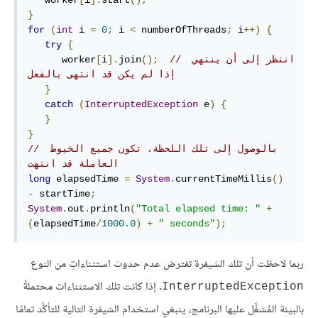
   worker
[
i
].
start
();
}
for
(
int
 i 
=
0
;
 i 
<
 numberOfThreads
;
 i
++)
{
try
{
// انتظر إلى أن ينتهي 
();
join
].
i
[
      worker
إذا لم يكن قد انتهى بالفعل
}
catch
(
InterruptedException
 e
)
{
}
}
// بالوصول إلى تلك اللحظة، تكون جميع الخيوط 
العاملة قد انتهت
long
 elapsedTime 
=
System
.
currentTimeMillis
()
-
 startTime
;
System
.
out
.
println
(
"Total elapsed time: "
+
(
elapsedTime
/
1000.0
)
+
" seconds"
);
ربما لاحظت أن تلك الشيفرة تفترض عدم حدوث استثناءاتٍ من النوع
. إذا كانت تلك الاستثناءات محتملةً
InterruptedException
بالبيئة المُشغَّل عليها البرنامج، ينبغي استخدام الشيفرة التالية للتأكُّد تمامًا