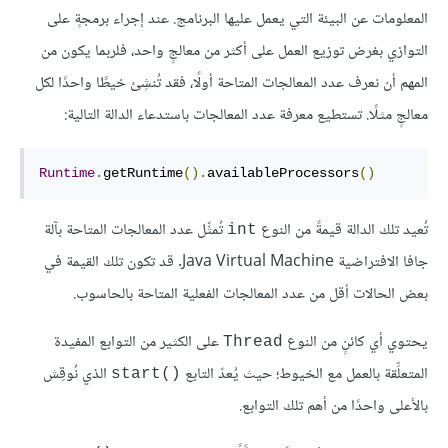
المعلومات عن البيئة التي يعمل عليها البرنامج. عند إجراء برمجةٍ على
التوازي بغرض توزيع العمل على أكثر من معالجٍ واحد، فلربما يكون من
المهم أن نعرف عدد المعالجات المتاحة أولًا، فقد تُنشِئ خيطًا واحدًا لكل
معالجٍ مثلًا. تستطيع معرفة عدد المعالجات باستدعاء الدالة التالية:
Runtime
.
getRuntime
().
availableProcessors
()
تُعيد تلك الدالة قيمةً من النوع
تُمثِّل عدد المعالجات المتاحة بآلة
int
جافا الافتراضية Java Virtual Machine. قد تكون تلك القيمة في
بعض الحالات أقل من عدد المعالجات الفعلية المتاحة بالحاسوب.
يحتوي أي كائنٍ من النوع
على الكثير من التوابع المفيدة
Thread
المتعلِّقة بالعمل مع الخيوط؛ حيث يُعدّ التابع
الذي نُوقِش
start()‎
بالأعلى واحدًا من أهم تلك التوابع.