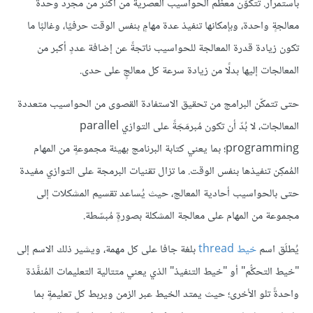
باستمرار. تتكوَّن معظم الحواسيب العصرية من أكثر من مجرد وحدة
معالجةٍ واحدة، وبإمكانها تنفيذ عدة مهامٍ بنفس الوقت حرفيًا، وغالبًا ما
تكون زيادة قدرة المعالجة للحواسيب ناتجةً عن إضافة عددٍ أكبر من
المعالجات إليها بدلًا من زيادة سرعة كل معالجٍ على حدى.
حتى تتمكّن البرامج من تحقيق الاستفادة القصوى من الحواسيب متعددة
المعالجات، لا بُدّ أن تكون مُبرمَجَةً على التوازي parallel
programming؛ بما يعني كتابة البرنامج بهيئة مجموعةٍ من المهام
المُمكِن تنفيذها بنفس الوقت. ما تزال تقنيات البرمجة على التوازي مفيدة
حتى بالحواسيب أحادية المعالج، حيث يُساعد تقسيم المشكلات إلى
مجموعة من المهام على معالجة المشكلة بصورةٍ مُبسّطة.
يُطلَق اسم
خيط thread
بلغة جافا على كل مهمة، ويشير ذلك الاسم إلى
"خيط التحكُّم" أو "خيط التنفيذ" الذي يعني متتالية التعليمات المُنفَّذة
واحدةً تلو الأخرى؛ حيث يمتد الخيط عبر الزمن ويربط كل تعليمةٍ بما