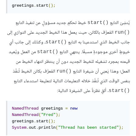
greetings
.
start
();
يُنشِئ التابع
خيط تحكمٍ جديد مسؤولٍ عن تنفيذ التابع
start()‎
المُعرَّف بالكائن، حيث يعمل هذا الخيط الجديد على التوازي إلى
run()‎
جانب الخيط الذي استدعينا به التابع
، وكذلك إلى جانب أي
start()‎
خيوطٍ أخرى موجودةٍ مسبقًا. ينتهي التابع
من العمل ويُعيد
start()‎
قيمته بمجرد تشغيله للخيط الجديد دون أن ينتظر انتهاء الخيط من
العمل؛ وهذا يَعنِي أن شيفرة التابع
المُعرَّف بكائن الخيط تُنفَّذ
run()‎
بنفس الوقت الذي تُنفَّذ خلاله التعليمات التالية لتعليمة استدعاء التابع
. ألقِ نظرةً على الشيفرة التالية:
start()‎
NamedThread
 greetings 
=
new
NamedThread
(
"Fred"
);
greetings
.
start
();
System
.
out
.
println
(
"Thread has been started"
);