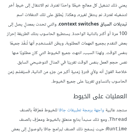
يعني ذلك تشغيل كل معالجٍ خيطًا واحدًا لفترة، ثم الانتقال إلى خيطٍ آخر
لتشغيله لفترة، ثم ينتقل لغيره، وهكذا. يُطلق على تلك التنقلات اسم
تبديلات السياق context switches
، والتي تحدث بمعدلٍ يصل إلى
100 مرة أو أكثر بالثانية الواحدة. يستطيع الحاسوب بتلك الطريقة إحراز
بعض التقدم بجميع المهمات المطلوبة، ويظن المُستخدِم أنها تُنفَّذ جميعًا
بنفس الوقت. ولهذا السبب، انتهت جميع الخيوط التي كان مطلوبًا منها
نفس حجم العمل بنفس الوقت تقريبًا في المثال التوضيحي السابق.
خلاصة القول أنه ولأي فترةٍ زمنيةٍ أكبر من جزءٍ من الثانية، فسيُقسَّم زمن
الحاسوب بالتساوي تقريبًا على جميع الخيوط.
العمليات على الخيوط
ستجد غالبية
واجهة برمجة تطبيقات جافا
للخيوط مُعرَّفةً بالصنف
، ومع ذلك سنبدأ بتابعٍ متعلقٍ بالخيوط ومعرَّفٍ بالصنف
Thread
؛ حيث يَسمَح ذلك الصنف لبرامج جافا بالوصول إلى بعض
Runtime