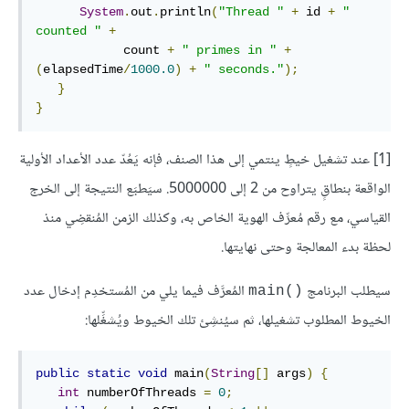
System
.
out
.
println
(
"Thread "
+
 id 
+
" 
counted "
+
            count 
+
" primes in "
+
(
elapsedTime
/
1000.0
)
+
" seconds."
);
}
}
[1] عند تشغيل خيطٍ ينتمي إلى هذا الصنف، فإنه يَعُدّ عدد الأعداد الأولية
الواقعة بنطاقٍ يتراوح من 2 إلى 5000000. سيَطبَع النتيجة إلى الخرج
القياسي، مع رقم مُعرِّف الهوية الخاص به، وكذلك الزمن المُنقضِي منذ
لحظة بدء المعالجة وحتى نهايتها.
سيطلب البرنامج
المُعرَّف فيما يلي من المُستخدِم إدخال عدد
main()‎
الخيوط المطلوب تشغيلها، ثم سيُنشِئ تلك الخيوط ويُشغِّلها:
public
static
void
 main
(
String
[]
 args
)
{
int
 numberOfThreads 
=
0
;