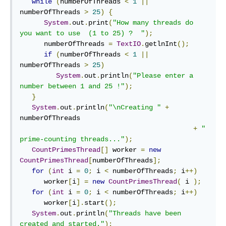
while
(
numberOfThreads 
<
1
||
numberOfThreads 
>
25
)
{
System
.
out
.
print
(
"How many threads do 
you want to use  (1 to 25) ?  "
);
      numberOfThreads 
=
TextIO
.
getlnInt
();
if
(
numberOfThreads 
<
1
||
numberOfThreads 
>
25
)
System
.
out
.
println
(
"Please enter a 
number between 1 and 25 !"
);
}
System
.
out
.
println
(
"\nCreating "
+
numberOfThreads 

+
" 
prime-counting threads..."
);
CountPrimesThread
[]
 worker 
=
new
CountPrimesThread
[
numberOfThreads
];
for
(
int
 i 
=
0
;
 i 
<
 numberOfThreads
;
 i
++)
      worker
[
i
]
=
new
CountPrimesThread
(
 i 
);
for
(
int
 i 
=
0
;
 i 
<
 numberOfThreads
;
 i
++)
      worker
[
i
].
start
();
System
.
out
.
println
(
"Threads have been 
created and started."
);