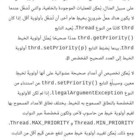
على سبيل المثال، يُمكِن للعمليات الموجودة بالخلفية، والتي تُشغَّل عندما
لا يكون هناك عملٌ ضروريٌ بخيطٍ هام آخر، أن تُشغَّل بأولوية أقل. إذا كان
كائنًا من النوع
، يُعيد التابع
Thread
thrd
عددًا صحيحًا يُمثِّل أولوية الخيط
thrd.getPriority()‎
، بينما يَضبُط التابع
أولوية
thrd.setPriority(p)‎
thrd
الخيط إلى العدد الصحيح المُخصَّص
.
p
لا يُمكِن تخصيص أي أعدادٍ صحيحة عشوائية على أنها أولويةً لخيطٍ
معين، وسيبلِّغ التابع
عن استثناءِ من
thrd.setPriority()‎
النوع
، إذا لم تَكن الأولوية
llegalArgumentException
المُخصَّصة بالنطاق المسموح به للخيط. يختلف نطاق الأعداد المسموح بها
لقيم أولوية خيطٍ من حاسوبٍ لآخر، وتكون مُخصَّصةً عبر الثوابت
و
،
Thread.MAX_PRIORITY
Thread.MIN_PRIORITY
ومع ذلك، يُمكِن تقييد أولوية خيطٍ معينٍ لتقع ضمن قيمٍ أقل من الثابت