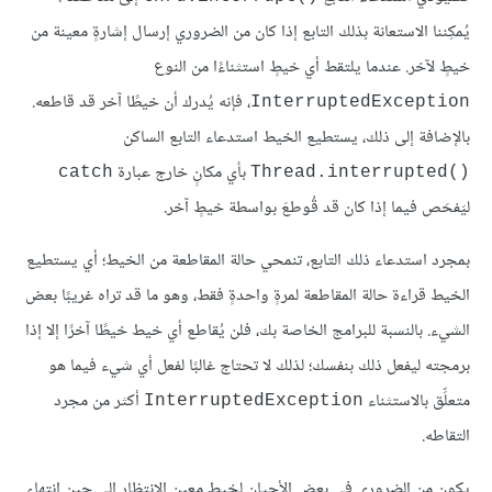
يُمكِننا الاستعانة بذلك التابع إذا كان من الضروري إرسال إشارةٍ معينة من
خيطٍ لآخر. عندما يلتقط أي خيطٍ استثناءًا من النوع
، فإنه يُدرك أن خيطًا آخر قد قاطعه.
InterruptedException
بالإضافة إلى ذلك، يستطيع الخيط استدعاء التابع الساكن
بأي مكانٍ خارج عبارة
catch
Thread.interrupted()‎
ليَفحَص فيما إذا كان قد قُوطعَ بواسطة خيطٍ آخر.
بمجرد استدعاء ذلك التابع، تنمحي حالة المقاطعة من الخيط؛ أي يستطيع
الخيط قراءة حالة المقاطعة لمرةٍ واحدةٍ فقط، وهو ما قد تراه غريبًا بعض
الشيء. بالنسبة للبرامج الخاصة بك، فلن يُقاطع أي خيط خيطًا آخرًا إلا إذا
برمجته ليفعل ذلك بنفسك؛ لذلك لا تحتاج غالبًا لفعل أي شيء فيما هو
متعلِّق بالاستثناء
أكثر من مجرد
InterruptedException
التقاطه.
يكون من الضروري في بعض الأحيان لخيطٍ معين الانتظار إلى حين انتهاء