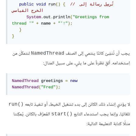
// تُرسِل رسالة إلى 
{
()
 run
void
public
الخرج القياسي
System
.
out
.
println
(
"Greetings from 
thread '"
+
 name 
+
"'!"
);
}
}
يجب أن نُنشِئ كائنًا ينتمي إلى الصنف
لنتمكَّن من
NamedThread
اِستخدامه. ألقِ نظرةً على ما يلي، على سبيل المثال:
NamedThread
 greetings 
=
new
NamedThread
(
"Fred"
);
لا يؤدي إنشاء ذلك الكائن إلى بدء تشغيل الخيط، أو تنفيذ تابعه
run()‎
تلقائيًا، وإنما يجب استدعاء التابع
المُعرَّف بالكائن. يُمكِننا
start()‎
مثلًا كتابة التعليمة التالية: