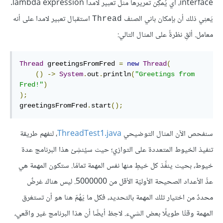
interface، أي يُمكِن تمريرها مثل تعبير لامدا lambda expression.
يَعنِي ذلك أن بإمكان باني الصنف
استقبال تعبير لامدا على أنه
Thread
معامل. ألقِ نظرةً على المثال التالي:
Thread
 greetingsFromFred 
=
new
Thread
(
()
->
System
.
out
.
println
(
"Greetings from 
Fred!"
)
);
greetingsFromFred
.
start
();
سنفحص الآن المثال التوضيحي
ThreadTest1.java
، لنفهم طريقة
تنفيذ الخيوط المتعددة على التوازي؛ حيث سيُنشِئ هذا البرنامج عدة
خيوط، بحيث ينفِّذ كل خيطٍ منها نفس المهمة تمامًا. ستكون المهمة هي
عدُّ الأعداد الصحيحة الأوليّة الأقل من 5000000. ليس هناك غرضٌ
محددٌ من اختيار تلك المهمة بالتحديد، فكل ما يَهُمّ هنا هو أن تستغرق
المهمة وقتًا طويلًا بعض الشيء. لاحِظ أيضًا أن هذا البرنامج غير واقعي،