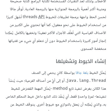
الأخطاء، ولذلك تُعدّ التقنيات المُستخدَمة لكتابة البرامج كتابة صحيحة
ومتينة أكثر أهميةً بالبرمجة المتوازية منها بالبرمجة العادية. تُوفِّر جافا
لحسن الحظ واجهة برمجة تطبيقات للخيوط threads
API
تُسِّهل كثيرًا
من استخدام الخيوط على نحوٍ معقول، كما أنها تحتوي على الكثير من
الأصناف القياسية التي تُغلِّف الأجزاء الأكثر تعقيدًا وتخفيها بالكامل. يُمكِننا
إنجاز أمورٍ كثيرة باستخدام الخيوط دون أن نتعلم أي شيءٍ عن تقنياتها
منخفضة المستوى.
إنشاء الخيوط وتشغيلها
يُمثَّل الخيط
بلغة جافا
بواسطة كائنٍ ينتمي إلى الصنف
، أو إلى أيٍّ من أصنافه الفرعية؛ حيث يُنشَأ
java.lang.Thread
هذا الكائن بغرض تنفيذ تابعٍ method -يُمثِّل المهمة المُفترَض للخيط
تنفيذها- لمرةٍ واحدةٍ فقط، أي يُنفَّذ ذلك التابع داخل خيط التحكم الخاص
به، والذي يُمكِنه أن يَعمَل بالتوازي مع خيوطٍ أخرى. يتوقف الخيط عن