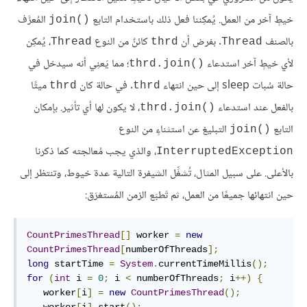
خيطٍ آخر من العمل. يُمكِننا فعل ذلك باستخدام التابع
المُعرَّف
join()‎
بالصنف
. بفرض أن
كائنٌ من النوع
، يُمكِن
Thread
thrd
Thread
لأي خيطٍ آخر استدعاء
؛ مما يَعنِي أنه سيدخل في
thrd.join()‎
حالة سُبات sleep إلى حين انتهاء
. في حالة كان
ميتًا
thrd
thrd
بالفعل عند استدعاء
، لا يكون لها أي تأثير. بإمكان
thrd.join()‎
التابع
التبليغ عن استثناءٍ من النوع
join()‎
، والذي يجب مُعالجته كما ذكرنا
InterruptedException
بالأعلى. على سبيل المثال، تُشغِّل الشيفرة التالية عدة خيوط، وتنتظر إلى
حين انتهائها جميعًا من العمل، ثم تَطبَع الزمن المُستغرَق:
CountPrimesThread
[]
 worker 
=
new
CountPrimesThread
[
numberOfThreads
];
long
 startTime 
=
System
.
currentTimeMillis
();
for
(
int
 i 
=
0
;
 i 
<
 numberOfThreads
;
 i
++)
{
   worker
[
i
]
=
new
CountPrimesThread
();