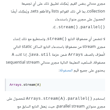
مجرى متتالي بنفس القيم. يُمكِنك تطبيق ذلك على أي تجميعة
collection، بما في ذلك القوائم lists والأطقم sets، ويُمكِنك أيضًا
الحصول على مجرى متوازٍ باستدعاء
.
c.stream().parallel()‎
لا تتضمن أي مصفوفةٍ التابع
، وتستطيع مع ذلك إنشاء
stream()‎
مجرى stream من مصفوفةٍ باستدعاء التابع الساكن static التالي
الُمعرَّف بالصنف
ضمن حزمة
. إذا كانت
A
java.util
Arrays
مصفوفة، فستُعيد التعليمة التالية مجرى متتالي sequential stream
يحتوي على جميع قيم
المصفوفة
:
Arrays
.
stream
(
A
)
اِستخدِم
للحصول على
Arrays.stream(A).parallel()‎
مجرى متوازي parallel stream، حيث يَعمَل التابع السابق مع