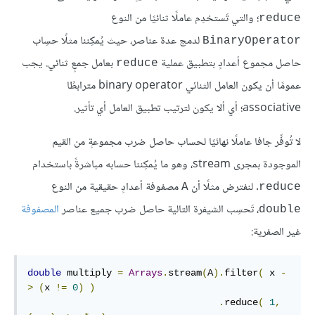
؛ والتي تَستخدِم عاملًا ثنائيًا من النوع
reduce
لدمج عدة عناصر، حيث يُمكِننا مثلًا حسِاب
BinaryOperator
حاصل مجموع أعدادٍ بتطبيق عملية
بعامل جمعٍ ثنائي. يجب
reduce
عمومًا أن يكون العامل الثنائي binary operator مترابطًا
associative؛ أي ألا يكون لترتيب تطبيق العامل أي تأثير.
لا تُوفِّر جافا عاملًا نهائيًا لحساب حاصل ضرب مجموعةٍ من القيم
الموجودة بمجرى stream، وهو ما يُمكِننا حسابه مباشرةً باستخدام
. لنفترض مثلًا أن
مصفوفة أعدادٍ حقيقية من النوع
A
reduce
، تَحسِب الشيفرة التالية حاصل ضرب جميع عناصر
المصفوفة
double
غير الصفرية:
double
 multiply 
=
Arrays
.
stream
(
A
).
filter
(
 x 
-
>
(
x 
!=
0
)
)
.
reduce
(
1
,