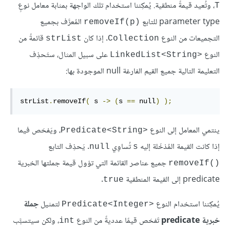
، وتُعيد قيمةً منطقية. يُمكِننا استخدام تلك الواجهة بمثابة معامل نوعٍ
T
parameter type للتابع
المُعرَّف بجميع
removeIf(p)‎
التجميعات من النوع
. إذا كان
قائمةً من
strList
Collection
النوع
على سبيل المثال، ستَحذِف
LinkedList<String>‎
التعليمة التالية جميع القيم الفارغة null الموجودة بها:
strList
.
removeIf
(
 s 
->
(
s 
==
 null
)
);
ينتمي المعامل إلى النوع
، ويَفحَص فيما
Predicate<String>‎
إذا كانت القيمة المُدْخَلة إليه
تُساوِي
. يَحذِف التابع
null
s
جميع عناصر القائمة التي تؤول قيمة جملتها الخبرية
removeIf()‎
predicate إلى القيمة المنطقية
.
true
يُمكِننا استخدام النوع
لتمثيل
جملة
Predicate<Integer>‎
خبرية predicate
تَفحَص قيمًا عدديةً من النوع
، ولكن سيتسبَّب
int