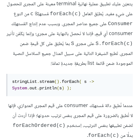
يتعيّن عليك تطبيق عمليةٍ نهائيةٍ terminal معينة على المجرى للحصول
على شيءٍ مفيد. يُطبِّق العامل
مُستهلِكًا
من النوع
c
forEach(c)‎
على جميع عناصر المجرى. وبسبب عدم إنتاج المُستهلِك
Consumer
consumer أي قيمٍ، فإننا لا نَحصل بالنهاية على مجرى؛ وإنما يَكْمُن تأثير
على مجرى
بما يُطبََق على كل قيمةٍ ضمن
S
S.forEach(c)‎
المجرى. تَطبَع الشيفرة التالية على سبيل المثال جميع السلاسل النصية
الموجودة ضمن قائمة list بطريقةٍ جديدةٍ تمامًا:
stringList
.
stream
().
forEach
(
 s 
->
System
.
out
.
println
(
s
)
);
عندما نُطبِق دالة مُستهلِك consumer على قيم المجرى المتوازي، فإنها
لا تُطبَق بالضرورة على قيم المجرى بنفس ترتيب حدوثها؛ فإذا أردت أن
تَضمَن تطبيقها بنفس الترتيب، اِستخدِم
forEachOrdered(c)‎
بدلًا من
.
forEach(c)‎