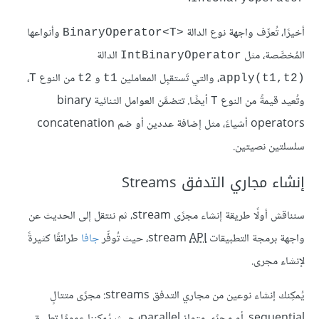
أخيرًا، تُعرِّف واجهة نوع الدالة
وأنواعها
BinaryOperator<T>‎
المُخصَّصة، مثل
الدالة
IntBinaryOperator
، والتي تَستقبِل المعاملين
و
من النوع
،
T
t2
t1
apply(t1,t2)‎
وتُعيد قيمةً من النوع
أيضًا. تتضمَّن العوامل الثنائية binary
T
operators أشياءً، مثل إضافة عددين أو ضم concatenation
سلسلتين نصيتين.
إنشاء مجاري التدفق Streams
سنناقش أولًا طريقة إنشاء مجرًى stream، ثم ننتقل إلى الحديث عن
واجهة برمجة التطبيقات stream
API
، حيث تُوفِّر
جافا
طرائقًا كثيرةً
لإنشاء مجرى.
يُمكِنك إنشاء نوعين من مجاري التدفق streams: مجرًى متتالٍ
sequential، أو مجرًى متوازٍ parallel؛ حيث يُمكِننا عمومًا تطبيق