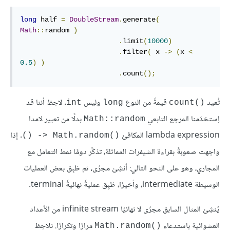
long
 half 
=
DoubleStream
.
generate
(
Math
::
random 
)
.
limit
(
10000
)
.
filter
(
 x 
->
(
x 
<
0.5
)
)
.
count
();
تُعيد
قيمةً من النوع
وليس
. لاحِظ أننا قد
int
long
count()‎
اِستخدَمنا المرجع التابعي
بدلًا من تعبير لامدا
Math::random
lambda expression المكافئ
. إذا
‎() -> Math.random()‎
واجهت صعوبةً بقراءة الشيفرات المماثلة، تذكَّر دومًا نمط التعامل مع
المجاري، وهو على النحو التالي: أنشِئ مجرًى، ثم طَبِق بعض العمليات
الوسيطة intermediate، وأخيرًا، طَبِق عمليةً نهائيةً terminal.
يُنشِئ المثال السابق مجرًى لا نهائيًا infinite stream من الأعداد
العشوائية باستدعاء
مرارًا وتكرارًا. نلاحِظ
Math.random()‎