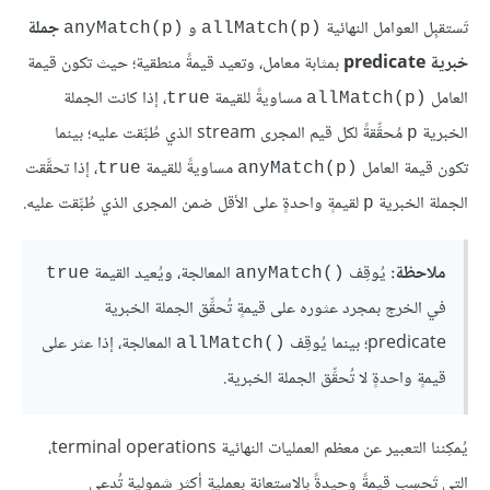
تَستقبِل العوامل النهائية
و
جملة
anyMatch(p)‎
allMatch(p)‎
خبرية predicate
بمثابة معامل، وتعيد قيمةً منطقية؛ حيث تكون قيمة
العامل
مساويةً للقيمة
، إذا كانت الجملة
true
allMatch(p)‎
الخبرية
مُحقِّقةً لكل قيم المجرى stream الذي طُبِّقت عليه؛ بينما
p
تكون قيمة العامل
مساويةً للقيمة
، إذا تحقَّقت
true
anyMatch(p)‎
الجملة الخبرية
لقيمةٍ واحدةٍ على الأقل ضمن المجرى الذي طُبِّقت عليه.
p
ملاحظة:
يُوقِف
المعالجة، ويُعيد القيمة
true
anyMatch()‎
في الخرج بمجرد عثوره على قيمةٍ تُحقِّق الجملة الخبرية
predicate؛ بينما يُوقِف
المعالجة، إذا عثر على
allMatch()‎
قيمةٍ واحدةٍ لا تُحقِّق الجملة الخبرية.
يُمكِننا التعبير عن معظم العمليات النهائية terminal operations،
التي تَحسِب قيمةً وحيدةً بالاستعانة بعمليةٍ أكثر شمولية تُدعى