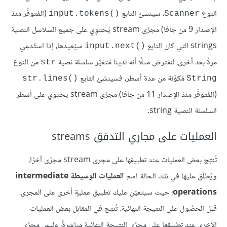
النوع
، سينشئ التابع
(المُتوفِّر منذ
input.tokens()‎
Scanner
الإصدار 9 من جافا) مجرًى stream يَحتوِي على جميع السلاسل النصية
strings التي كان التابع
سيُعيدها، إذا استُدعِي
input.next()‎
مرةً بعد أخرى. لنفترض مثلًا أنه لدينا مُتغيِّر سلسلة نصية
من النوع
str
مُكوَّنة من عدة أسطر، فسينشئ التابع
str.lines()‎
String
(المُتوفِّر منذ الإصدار 11 من جافا) مجرًى stream يحتوي على أسطر
السلسلة النصية string.
العمليات على مجاري التدفق streams
تُنتِج بعض العمليات عند تطبيقها على مجرى stream مجرًى آخرًا،
ويُطلَق عليها في تلك الحالة اسم
العمليات الوسيطة intermediate
operations
؛ حيث سيتعيّن عليك تطبيق عمليةٍ أخرى على المجرى
قبل الحصُول على النتيجة النهائية. تُنتِج في المقابل بعض العمليات
الأخرى عند تطبيقها على مجرًى النتيجة النهائية مباشرةً، وليس مجرًى