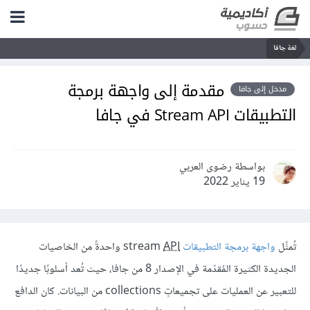
لغة جافا
مقدمة إلى واجهة برمجة
مدخل إلى جافا
التطبيقات Stream API في جافا
بواسطة رضوى العربي
19 يناير 2022
تُمثِّل
واجهة برمجة التطبيقات
stream
API
واحدةً من الخاصيات
الجديدة الكثيرة المُقدّمة في الإصدار 8 من جافا، حيث تُعد أسلوبًا جديدًا
للتعبير عن العمليات على تجميعاتٍ collections من البيانات. كان الدافع