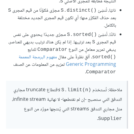
النتيجة مُطابقةً للمجرى الأصلي
.
S
ثانيًا، تُنشِئ
مجرًى مُكوَّنًا من قيم المجرى
S
S.distinct()‎
بعد حذف المُكرَّر منها؛ أي تكون قيم المجرى الجديد مختلفة
بالكامل.
ثالثًا، تُنشِئ
مجرًى جديدًا يحتوي على نفس
S.sorted()‎
قيم المجرى
بعد ترتيبها. إذا لم يَكن هناك ترتيب بديهي للعناصر،
S
ينبغي تمرير معاملٍ من النوع
للتابع
Comparator
. ألقِ نظرةً على مقال
مفهوم البرمجة المعممة
sorted()‎
Generic Programming
لمزيدٍ من المعلومات عن الصنف
.
Comparator
ملاحظة: تُستخدَم
لاقتطاع truncate مجاري
S.limit(n)‎
التدفق التي ستصبح -إن لم نقتطعها- لا نهائية infinite stream،
مثل مجاري التدفق streams التي يُنتجِها مورِّد من النوع
.
Supplier