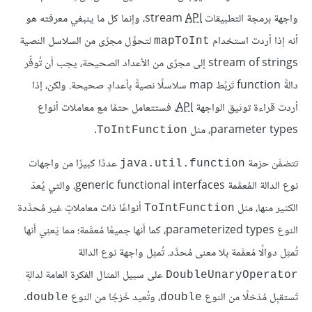
واجهة برمجة التطبيقات stream
API
، وإنما كل ما ينبغي معرفته هو
أنه إذا أردت استخدام
لتحوِّل مجرًى من السلاسل النصية
mapToInt
stream of strings إلى مجرًى من الأعداد الصحيحة، يجب أن تُوفِّر
دالةً function تَربُط map سلاسلًا نصيةً بأعدادٍ صحيحة. ولكن، إذا
أردت قراءة توثيق الواجهة
API
، فستتعامل حتمًا مع معاملات أنواع
parameter types، مثل
.
ToIntFunction
تتضمَّن حزمة
عددًا كبيرًا من واجهات
java.util.function
نوع الدالة المُعمَّمة generic functional interfaces، والتي يُعدّ
الكثير منها، مثل
أنواعًا ذات معاملاتٍ غير مُحدَّدة
ToIntFunction
النوع parameterized types، كما أنها جميعًا مُعمَّمة؛ مما يَعنِي أنها
تُمثِل دوالًا مُعمَّمة بلا معنى مُحدَّد. تُمثِل واجهة نوع الدالة
على سبيل المثال الفكرة العامة لدالةٍ
DoubleUnaryOperator
تَستقبِل مُدْخلًا من النوع
، وتُعيد خَرْجًا من النوع
.
double
double