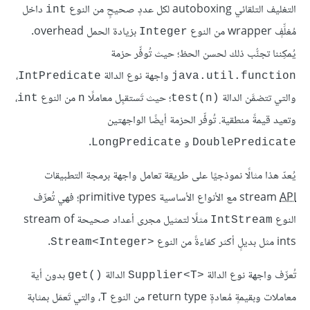
التغليف التلقائي autoboxing لكل عددٍ صحيحٍ من النوع
داخل
int
مُغلِّفٍ wrapper من النوع
بزيادة الحمل overhead.
Integer
يُمكِننا تجنُّب ذلك لحسن الحظ؛ حيث تُوفِّر حزمة
واجهة نوع الدالة
،
IntPredicate
java.util.function
والتي تتضمَّن الدالة
؛ حيث تَستقبِل معاملًا
من النوع
،
int
n
test(n)‎
وتعيد قيمةً منطقية. تُوفِّر الحزمة أيضًا الواجهتين
و
.
LongPredicate
DoublePredicate
يُعدّ هذا مثالًا نموذجيًا على طريقة تعامل واجهة برمجة التطبيقات
API
stream
مع الأنواع الأساسية primitive types؛ فهي تُعرِّف
النوع
مثلًا لتمثيل مجرى أعداد صحيحة stream of
IntStream
ints مثل بديلٍ أكثر كفاءةً من النوع
.
Stream<Integer>‎
تُعرِّف واجهة نوع الدالة
الدالة
بدون أية
get()‎
Supplier<T>‎
معاملات وبقيمةٍ مُعادةٍ return type من النوع
، والتي تَعمَل بمثابة
T