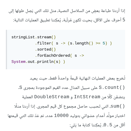
إذا أردنا طباعة بعضٍ من السلاسل النصية، مثل تلك التي يَصِل طولها إلى
5 أحرف على الأقل، بحيث تَكون مُرتَّبة، يُمكِننا تطبيق العمليات التالية:
stringList
.
stream
()
.
filter
(
 s 
->
(
s
.
length
()
>=
5
)
)
.
sorted
()
.
forEachOrdered
(
 s 
->
System
.
out
.
println
(
s
)
)
تُخرِج بعض العمليات النهائية قيمةً واحدةً فقط، حيث يعيد
على سبيل المثال عدد القيم الموجودة بمجرى
.
S
S.count()‎
يتضمَّن كُلًا من
و
العملية
DoubleStream
IntStream
، التي تَحسِب حاصل مجموع كل قيم المجرى. إذا أردنا مثلًا
sum()‎
اختبار مولِّد أعدادٍ عشوائي بتوليد
عدد، ثم عَدّ تلك التي قيمتها
10000
أقل من
، يُمكِننا كتابة ما يَلي:
0.5