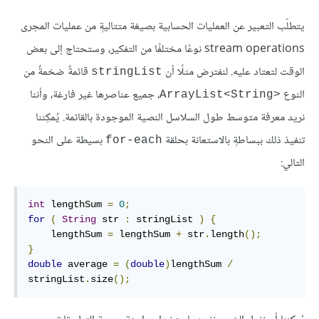
يتطلّب التعبير عن العمليات الحسابية بصيغة متتاليةٍ من عمليات المجرى
stream operations نوعًا مختلفًا من التفكير، وستحتاج إلى بعض
الوقت لتعتاد عليه. لنفترض مثلًا أن
قائمةٌ ضخمةٌ من
stringList
النوع
، جميع عناصرها غير فارغة، وأننا
ArrayList<String>‎
نريد معرفة متوسط طول السلاسل النصية الموجودة بالقائمة. يُمكِننا
تنفيذ ذلك ببساطةٍ بالاستعانة بحلقة
بسيطة على النحو
for-each
التالي:
int
 lengthSum 
=
0
;
for
(
String
 str 
:
 stringList 
)
{
    lengthSum 
=
 lengthSum 
+
 str
.
length
();
}
double
 average 
=
(
double
)
lengthSum 
/
stringList
.
size
();