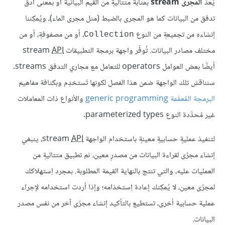
يُعدّ
المجرى stream
بمثابة متتاليةٍ من القيم البيانية أو بمعنى أدق
تدفق من البيانات كما هو المجرى بالضبط (مثل مجرى الماء)، ويُمكِننا
إنشاءه من تجميعةٍ من النوع
، أو من مصفوفةٍ، أو من
Collection
مختلف مصادر البيانات. تُوفِّر واجهة برمجة التطبيقات stream
API
أيضًا بعض العوامل operators للتعامل مع مجاري التدفق streams.
سنناقش تلك الواجهة ضمن هذا الفصل لكونها تَستخدِم وبكثافة مفاهيم
البرمجة المُعمَّمة generic programming
والأنواع ذات المعاملات
غير مُحدَّدة النوع parameterized types.
لتنفيذ عمليةٍ حسابيةٍ معينةٍ باستخدام الواجهة stream
API
، ينبغي
إنشاء مجرًى لقراءة البيانات من مصدرٍ معين، ثم تطبيق متتاليةٍ من
العمليات عليه، والتي تنتج بالنهاية القيمة المطلوبة. بمجرد اِستهلاكك
لمجرًى معين، لا يُمكِنك إعادة اِستخدَامه؛ وإذا أردت استخدامه لإجراء
عملية حسابية أخرى، تستطيع بالتأكيد إنشاء مجرًى آخر من نفس مصدر
البيانات.