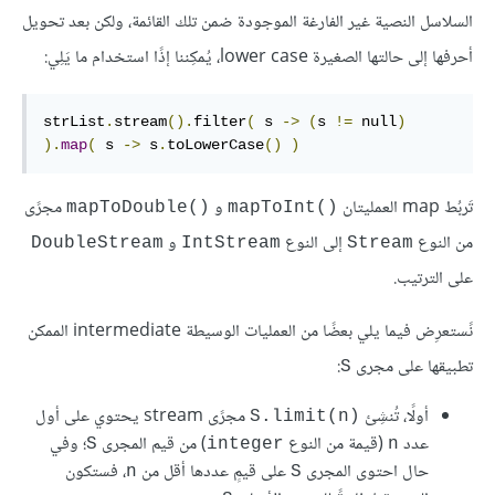
السلاسل النصية غير الفارغة الموجودة ضمن تلك القائمة، ولكن بعد تحويل
أحرفها إلى حالتها الصغيرة lower case، يُمكِننا إذًا استخدام ما يَلِي:
strList
.
stream
().
filter
(
 s 
->
(
s 
!=
 null
)
).
map
(
 s 
->
 s
.
toLowerCase
()
)
تَربُط map العمليتان
و
مجرًى
mapToDouble()‎
mapToInt()‎
من النوع
إلى النوع
و
DoubleStream
IntStream
Stream
على الترتيب.
نََستعرِض فيما يلي بعضًا من العمليات الوسيطة intermediate الممكن
تطبيقها على مجرى
:
S
أولًا، تُنشِئ
مجرًى stream يحتوي على أول
S.limit(n)‎
عدد
(قيمة من النوع
) من قيم المجرى
؛ وفي
S
integer
n
حال احتوى المجرى
على قيمٍ عددها أقل من
، فستكون
n
S