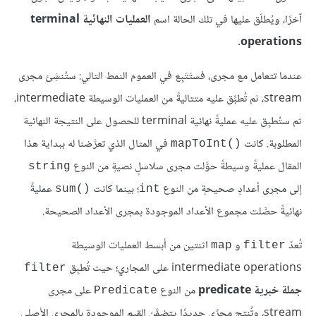
آخرًا، ويُطلَق عليها في تلك الحالة اسم
العمليات النهائية terminal
.
operations
عندما تتعامل مع مجرى، فستَتَبِع في العموم النمط التالي: ستُنشِئ مجرى
stream، ثم تُطبِّق عليه متتاليةً من العمليات الوسيطة intermediate،
ثم ستُطبِق عليه عمليةً نهائية terminal للحصول على النتيجة النهائية
المطلوبة. كانت
في المثال الذي تعرَّضنا له ببداية هذا
mapToInt()‎
المقال عمليةً وسيطةً حوَّلت مجرى سلاسلٍ نصيةٍ من النوع
string
إلى مجرى أعدادٍ صحيحةٍ من النوع
؛ بينما كانت
عمليةً
sum()‎
int
نهائيةً حصَّلت مجموع الأعداد الموجودة بمجرى الأعداد الصحيحة.
تُعدّ
و
اثنتين من أبسط العمليات الوسيطة
map
filter
intermediate operations على المجاري؛ حيث تُطبِق
filter
جملة خبرية predicate
من النوع
على مجرى
Predicate
stream، وتُنتِج مجرًى جديدًا يتضمَّن القيم الموجودة بالمجرى الأصلي