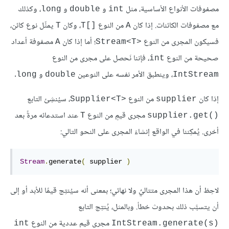
مصفوفات الأنواع الأساسية، مثل
و
و
، وكذلك
long
double
int
مع مصفوفات الكائنات. إذا كان
من النوع
، وكان
يمثِّل نوع كائن،
T
T[]‎
A
فسيكون المجرى من النوع
؛ أما إذا كان
مصفوفة أعداد
A
Stream<T>‎
صحيحة من النوع
، فإننا نَحصل على مجرى من النوع
int
، وينطبق الأمر نفسه على النوعين
و
.
long
double
IntStream
إذا كان
من النوع
، سيُنشِئ التابع
Supplier<T>‎
supplier
مجرى قيمٍ من النوع
عند استدعائه مرةً بعد
T
supplier.get()‎
أخرى. يُمكِننا في الواقع إنشاءَ المجرى على النحو التالي:
Stream
.
generate
(
 supplier 
)
لاحِظ أن هذا المجرى متتاليٌ ولا نهائي؛ بمعنى أنه سيُنتِج قيمًا للأبد أو إلى
أن يتسبَّب ذلك بحدوث خطأ. وبالمثل، يُنتِج التابع
مجرى قيم عددية من النوع
int
IntStream.generate(s)‎