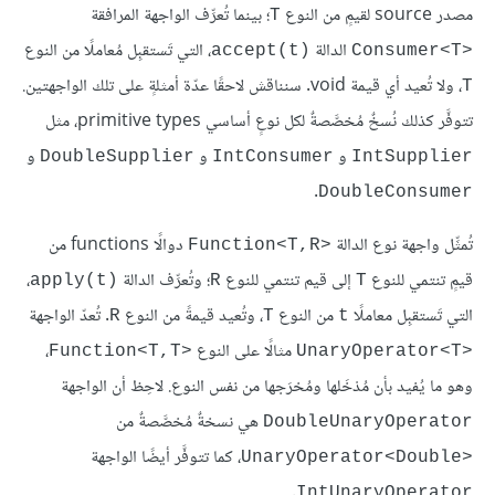
مصدر source لقيمٍ من النوع
؛ بينما تُعرِّف الواجهة المرافقة
T
الدالة
، التي تَستقبِل مُعاملًا من النوع
accept(t)‎
Consumer<T>‎
، ولا تُعيد أي قيمة void. سنناقش لاحقًا عدّة أمثلةٍ على تلك الواجهتين.
T
تتوفَّر كذلك نُسخٌ مُخصَّصةٌ لكل نوعٍ أساسي primitive types، مثل
و
و
و
DoubleSupplier
IntConsumer
IntSupplier
.
DoubleConsumer
تُمثِّل واجهة نوع الدالة
دوالًا functions من
Function<T,R>‎
قيمٍ تنتمي للنوع
إلى قيم تنتمي للنوع
؛ وتُعرِّف الدالة
،
apply(t)‎
R
T
التي تَستقبِل معاملًا
من النوع
، وتُعيد قيمةً من النوع
. تُعدّ الواجهة
R
T
t
مثالًا على النوع
،
Function<T,T>‎
UnaryOperator<T>‎
وهو ما يُفيد بأن مُدْخَلها ومُخرَجها من نفس النوع. لاحِظ أن الواجهة
هي نسخةٌ مُخصَّصةٌ من
DoubleUnaryOperator
، كما تتوفَّر أيضًا الواجهة
UnaryOperator<Double>‎
.
IntUnaryOperator