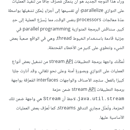
وراء هذا التوجه الجديد هو أن يتمكَّن مُصرِّف جافا من تنفيذ العمليات
على التوازي parallelize؛ أي تقسيمها إلى أجزاءٍ يُمكِن تشغيلها بواسطة
عدّة معالجات processors بنفس الوقت، مما يُسرِّع العملية إلى حدٍ
كبير. سنناقش البرمجة المتوازية parallel programming في
جزئية قادمة باستخدام الخيوط thread، وهي في الواقع صعبةٌ بعض
الشيء وتنطوي على كثيرٍ من الأخطاء المُحتمَلة.
تُمكَّنك واجهة برمجة التطبيقات stream
API
من تشغيل بعض أنواع
العمليات على التوازي وبصورةٍ آمنة وعلى نحوٍ تلقائي، وقد أثارت جلبًا
كبيرًا بالفعل. ستَجِد الأصناف والواجهات interfaces المُعرَّفة بواجهة
برمجة التطبيقات stream
API
ضمن حزمة
. لاحِظ أن
هي واجهة ضمن تلك
Stream
java.util.stream
الحزمة، وتُمثِّل مجاري التدفق streams، كما تُعرِّف بعض العمليات
الأساسية عليها.