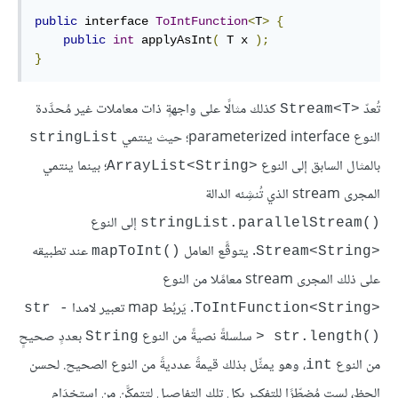
public
 interface 
ToIntFunction
<
T
>
{
public
int
 applyAsInt
(
 T x 
);
}
تُعدّ
كذلك مثالًا على واجهةٍ ذات معاملات غير مُحدَّدة
Stream<T>‎
النوع parameterized interface؛ حيث ينتمي
stringList
بالمثال السابق إلى النوع
؛ بينما ينتمي
ArrayList<String>‎
المجرى stream الذي تُنشِئه الدالة
إلى النوع
stringList.parallelStream()‎
. يتوقَّع العامل
عند تطبيقه
mapToInt()‎
Stream<String>‎
على ذلك المجرى stream معامًلا من النوع
. يَربُط map تعبير لامدا
str -
ToIntFunction<String>‎
سلسلةً نصيةً من النوع
بعددٍ صحيحٍ
String
> str.length()‎
من النوع
، وهو يمثِّل بذلك قيمةً عدديةً من النوع الصحيح. لحسن
int
الحظ، لست مُضطّرًا للتفكير بكل تلك التفاصيل لتتمكَّن من اِستخدَام