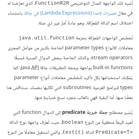
تُشبِه تلك الواجهة المثال التوضيحي
، الذي تعرَّضنا له
FunctionR2R
في مقال
تعبيرات لامدا (Lambda Expressions) في جافا
، باستثناء
اختلاف اسم الدالة المُعرَّفة، وهو عادةً أمرٌ غير ذي صلة.
تُخصِّص الواجهات المُعرَّفة بحزمة
java.util.function
معاملات الأنواع parameter types الخاصة بكثيرٍ من عوامل المجرى
stream operators؛ وكذلك الخاصة ببعض الدوال المبنية مُسبقًا
built-in functions بواجهة برمجة التطبيقات جافا Java
API
؛ كما
يُمكِنك استخدِامها بكل تأكيد لتُخصِّص معاملات أنواع parameter
types للبرامج الفرعية subroutines التي تَكْتُبها بنفسك. سنناقش هنا
بعضًا منها، أما البقية فهي بالغالب مجرد نسخٍ مُتباينةٍ منها.
يُشير مصطلح
جملة خبرية predicate
إلى الدوال function التي
تُعيد قيمةً منطقيةً من النوع
، حيث تُعرِّف واجهة نوع الدالة
boolean
الدالة
، والتي تَستقبِل معاملًا من النوع
test(t)‎
Predicate<T>‎