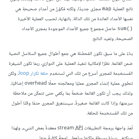
ناتج العملية
مجرًى جديدًا، ولكنه مُكوَّنٌ من أعدادٍ صحيحةٍ هي
map
نفسها الأعداد العائدة من تلك الدالة. بالنهاية، تَحسِب العملية الأخيرة
حاصل مجموع جميع الأعداد الموجودة بمجرى الأعداد
sum()‎
الصحيحة، وتعيد الناتج.
بناءً على ما سبق، تكون المُحصِّلة هي جمع أطوال جميع السلاسل النصية
ضمن القائمة. نظرًا لإمكانية تنفيذ العملية على التوازي، ربما تكون الشيفرة
المُستخدِمة للمجرى أسرع من تلك التي تَستخدِم
حلقة تكرار loop
، ولكن
تنطوي عملية إنشاء المجرى عمليًا ومعالجته حملًا overhead إضافيًا،
ولذلك يجب أن تكون القائمة ضخمةً بما يكفي حتى تتمكّن من ملاحظة
سرعتها؛ وإذا كانت القائمة صغيرةً، سيستغرق المجرى حتمًا وقتًا أطول
من تلك المُستخدِمة للحلقة.
تُعدّ واجهة برمجة التطبيقات stream
API
معقدةً بعض الشيء، ولهذا
سنكتفي بنبذةٍ بسيطة ولكنها ستُعطي لمحةً كافيةً عنها.