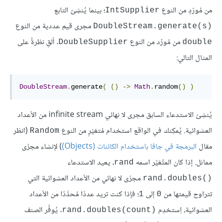
من مُورّدٍ من النوع
؛ بينما يُنشِئ التابع
IntSupplier
مجرى قيم عددية من النوع
DoubleStream.generate(s)‎
من مُورِّد من النوع
. ألقِ نظرةً على
DoubleSupplier
double
المثال التالي:
DoubleStream
.
generate
(
()
->
Math
.
random
()
)
يُنشِئ الاستدعاء السابق مجرى لا نهائي infinite stream من الأعداد
العشوائية. يُمكِنك في الواقع استخدام مُتغيّرٍ من النوع
(انظر
Random
مقال
البرمجة في جافا باستخدام الكائنات (Objects)
) لإنشاء مجرًى
مماثل. إذا كان المتُغيِّر اسمه
، يعيد الاستدعاء
rand
مجرًى لا نهائي من الأعداد العشوائية التي
rand.doubles()‎
تتراوح قيمتها من
إلى
؛ فإذا كنت تريد عددًا مُحدَّدًا من الأعداد
1
0
العشوائية، اِستخدِم
. يُوفِّر الصنف
rand.doubles(count)‎