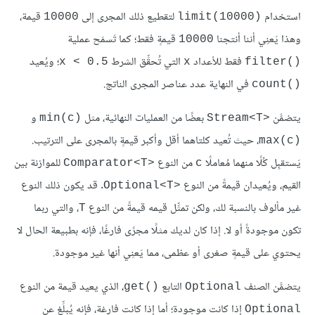
استخدام
لتقطيع ذلك المجرى إلى
قيمة،
10000
limit(10000)‎
وهذا يَعنِي أننا أنتجنا
قيمةٍ فقط؛ كما تَسمَح عملية
10000
فقط للأعداد
التي تُحقِّق الشرط
؛ ويُعيد
x < 0.5
x
filter()‎
في النهاية عدد عناصر المجرى الناتج.
count()‎
يتضمَّن
بعضًا من العمليات النهائية، مثل
و
min(c)‎
Stream<T>‎
، حيث تُعيد كلتاهما أقل وأكبر قيمةٍ بالمجرى على الترتيب.
max(c)‎
يَستقبِل كُلًا منهما مُعاملًا
من النوع
للموازنة بين
Comparator<T>‎
c
القيم، ويُعيدان قيمةً من النوع
. قد يكون ذلك النوع
Optional<T>‎
غير مألوف بالنسبة لك، ولكن تمثِّل قيمه قيمةً من النوع
، والتي ربما
T
تكون موجودةً أو لا. إذا كان لديك مثلًا مجرًى فارغًا، فإنه بطبيعة الحال لا
يحتوي على قيمةٍ صغرى أو عظمى، مما يَعنِي أنها غير موجودة.
يتضمَّن الصنف
التابع
، الذي يعيد قيمة من النوع
get()‎
Optional
إذا كانت موجودة؛ أما إذا كانت فارغة، فإنه يُبلِّغ عن
Optional