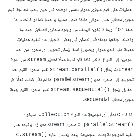
العمليات على قيم مجرًى متوازٍ بنفس الوقت؛ في حين يحب مُعالَجة قيم
مجرى متتالي على التوالي دائمًا ضمن عمليةٍ واحدةٍ كما لو كانت داخل
حلقة
. ربما لا يَكون الهدف من وجود مجاري التدفق المتتالية
for
واضحًا، ولكنها مهمة؛ فلن تتمكَّن في بعض الأحيان من تنفِّيذ عملياتٍ
معينة على نحوٍ متوازٍ وبصورةٍ آمنة. يُمكِن تحويل أي مجرى من أحد
النوعين إلى النوع الآخر، فإذا كان لدينا مثلًا مُتغيّر
من النوع
stream
، يُمثِّل
نفس مجرى القيم بعد
stream.parallel()‎
Stream
تحويلها إلى مجرًى متوازٍ parallel stream إذا لم تَكُن كذلك فعلًا. في
المقابل، يُمثِل
نفس مجرى القيم بهيئة
stream.sequential()‎
مجرى متتالي sequential.
إذا كان
تمثِّل أي تجميعةٍ من النوع
، سيكون
Collection
c
مجرى stream متوازي وقيمه هي
c.parallelStream()‎
القيم الموجودة بتلك التجميعة؛ بينما يُنشِئ التابع
c.stream()‎