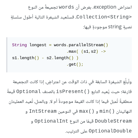
اعتراض exception. بفرض أن
تجميعةٌ من النوع
words
، فستُعيد الشيفرة التالية أطول سلسلةٍ
Collection<String>‎
نصيةٍ string موجودةٍ فيها:
String
 longest 
=
 words
.
parallelStream
()
.
max
(
(
s1
,
s2
)
->
s1
.
length
()
-
 s2
.
length
()
)
.
get
();
وتُبلِّغ الشيفرة السابقة في ذات الوقت عن اعتراضٍ، إذا كانت التجميعة
فارغة؛ حيث يُعيد التابع
بالصنف
قيمةً
Optional
isPresent()‎
منطقيةً تُمثِل فيما إذا كانت القيمة موجودةً أم لا. وبالمثل، تُعيد العمليتان
النهائيتان
و
في النوعين
و
IntStream
max()‎
min()‎
قيمًا من النوع
و
OptionalInt
DoubleStream
على الترتيب.
OptionalDouble