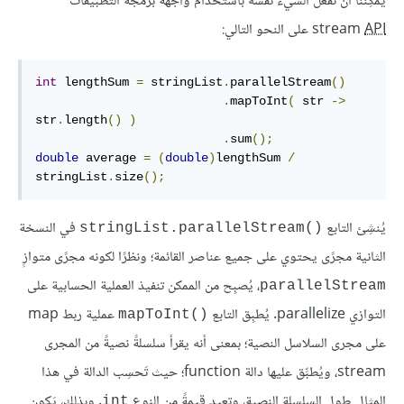
يُمكِننا أن نفعل الشيء نفسه باستخدام واجهة برمجة التطبيقات
API
stream
على النحو التالي:
int
 lengthSum 
=
 stringList
.
parallelStream
()
.
mapToInt
(
 str 
->
str
.
length
()
)
.
sum
();
double
 average 
=
(
double
)
lengthSum 
/
stringList
.
size
();
يُنشِئ التابع
في النسخة
stringList.parallelStream()‎
الثانية مجرًى يحتوي على جميع عناصر القائمة؛ ونظرًا لكونه مجرًى متوازٍ
، يُصبِح من الممكن تنفيذ العملية الحسابية على
parallelStream
التوازي parallelize. يُطبِق التابع
عملية ربط map
mapToInt()‎
على مجرى السلاسل النصية؛ بمعنى أنه يقرأ سلسلةً نصيةً من المجرى
stream، ويُطبِّق عليها دالة function؛ حيث تَحسِب الدالة في هذا
المثال طول السلسلة النصية، وتعيد قيمةً من النوع
. وبذلك، يَكون
int