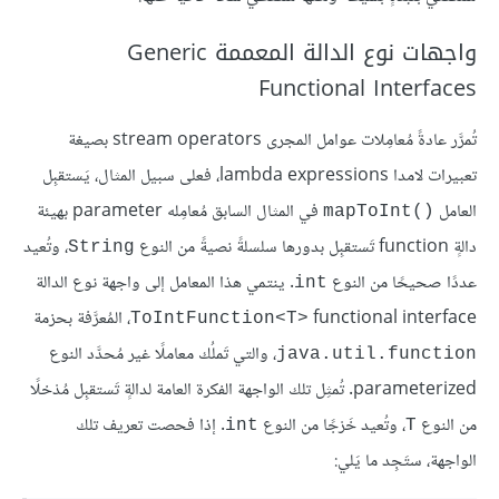
واجهات نوع الدالة المعممة Generic
Functional Interfaces
تُمرَّر عادةً مُعامِلات عوامل المجرى stream operators بصيغة
تعبيرات لامدا lambda expressions، فعلى سبيل المثال، يَستقبِل
العامل
في المثال السابق مُعامِله parameter بهيئة
mapToInt()‎
دالةٍ function تَستقبِل بدورها سلسلةً نصيةً من النوع
، وتُعيد
String
عددًا صحيحًا من النوع
. ينتمي هذا المعامل إلى واجهة نوع الدالة
int
functional interface‏
، المُعرَّفة بحزمة
ToIntFunction<T>‎
، والتي تَملُك معاملًا غير مُحدَّد النوع
java.util.function
parameterized. تُمثِل تلك الواجهة الفكرة العامة لدالةٍ تَستقبِل مُدْخلًا
من النوع
، وتُعيد خَرْجًا من النوع
. إذا فحصت تعريف تلك
int
T
الواجهة، ستَجِد ما يَلي: