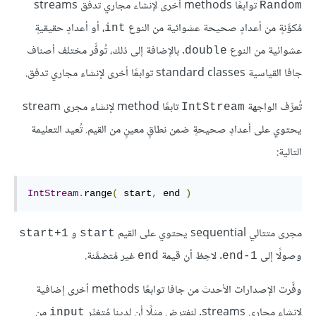
توابعًا methods أخرى لإنشاء مجاري تدفق streams
Random
مُكوَّنةٍ من أعدادٍ صحيحة عشوائية من النوع
، أو أعدادٍ حقيقيةٍ
int
عشوائية من النوع
. بالإضافة إلى ذلك، تُوفِّر مختلف أصناف
double
جافا القياسية standard classes توابعًا أخرى لإنشاء مجاري تدفق.
تُعرِّف الواجهة
تابعًا method لإنشاء مجرى stream
IntStream
يحتوي على أعدادٍ صحيحةٍ ضمن نطاقٍ معينٍ من القيم. تُعيد التعليمة
التالية:
IntStream
.
range
(
 start
,
 end 
)
مجرى متتالي sequential يحتوي على القيم
و
start+1
start
وصولًا إلى
. لاحِظ أن قيمة
غير مُتضمَّنة.
end
end-1
وفَّرت الإصدارات الأحدث من جافا توابعًا methods أخرى إضافية
لإنشاء مجاري streams. لنفترض مثلًا أن لدينا مُتغيِّر
من
input