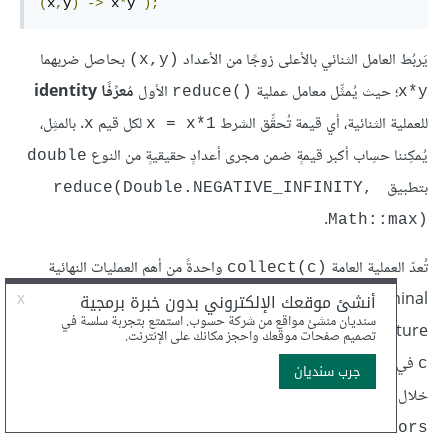
(
x
,
y
)
->
 x
*
y 
);
يَربُط العامل الثنائي بالأعلى زوجًا من الأعداد
بحاصل ضربهما
(x,y)
؛ حيث يُمثِّل معامل عملية
الأول
مُعرِّفًا identity
reduce()‎
x*y
للعملية الثنائية، أي قيمة تُحقِّق الشرط
لكل قيم
. بالمثِل،
x
1*x = x
يُمكِننا حسِاب أكبر قيمةٍ ضمن مجرى أعدادٍ حقيقيةٍ من النوع
double
بتطبيق
reduce(Double.NEGATIVE_INFINITY, 
.
Math::max)‎
تُعدّ العملية العامة
واحدةً من أهم العمليات النهائية
collect(c)‎
terminal؛ حيث تُجمِّع القيم الموجودة ضمن مجرًى ببنيةٍ بيانيةٍ data
structure، أو نتيجةٍ مُلخّصة واحدة من نوعٍ معين. يُطلَق على العامل
في تلك العملية اسم
مُجمِّع collector
؛ وهو ما تَسترجِعه عادةً من
c
خلال إحدى الدوال functions الساكنة المُعرَّفة بالصنف
.
Collectors