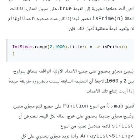
التي آلت جملتها الخبرية إلى القيمة
. على سبيل المثال، إذا كانت
true
الدالة
تختبر فيما إذا كان عدد صحيح
عددًا أوليًّا أم
n
isPrime(n)‎
لا، وتُعيد قيمةً منطقية تُمثِل ذلك، فإن:
IntSteam
.
range
(
2
,
1000
).
filter
(
 n 
->
 isPrime
(
n
)
)
يُنشِئ مجرًى يحتوي على جميع الأعداد الأوليّة الواقعة بنطاقٍ يتراوح
بين
و
. لاحِظ أن التعليمة السابقة ليست بالضرورة طريقةً جيدةً
1000
2
إذا أردت إنتاج تلك الأعداد.
تُطبِّق
دالةً من النوع
على جميع قيم مجرًى معين،
Function
map
وتُنتِج مجرًى جديدًا يحتوي على خرج الدالة لكل قيمة. لنفترض أن
قائمة سلاسلٍ نصيةٍ من النوع
strList
، وأننا نريد مجرًى يحتوي على كل
ArrayList<String>‎