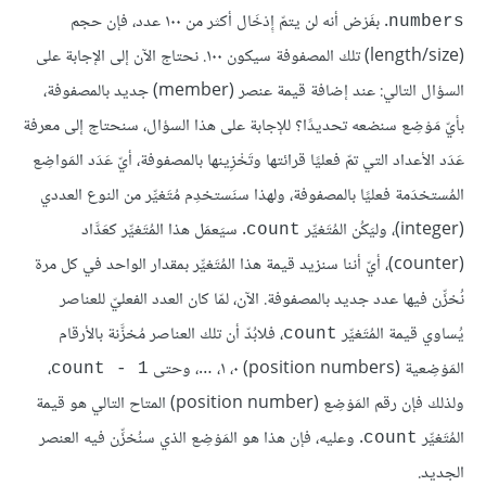
. بفَرْض أنه لن يتمّ إِدْخَال أكثر من ١٠٠ عدد، فإن حجم
numbers
(length/size) تلك المصفوفة سيكون ١٠٠. نحتاج الآن إلى الإجابة على
السؤال التالي: عند إضافة قيمة عنصر (member) جديد بالمصفوفة،
بأيّ مَوْضِع سنضعه تحديدًا؟ للإجابة على هذا السؤال، سنحتاج إلى معرفة
عَدَد الأعداد التي تمّ فعليًا قرائتها وتَخْزِينها بالمصفوفة، أيّ عَدَد المَواضِع
المُستخدَمة فعليًا بالمصفوفة، ولهذا سنَستخدِم مُتَغيِّر من النوع العددي
(integer)، وليَكُن المُتَغيِّر
. سيَعمَل هذا المُتَغيِّر كعَدَّاد
count
(counter)، أيّ أننا سنزيد قيمة هذا المُتَغيِّر بمقدار الواحد في كل مرة
نُخزِّن فيها عدد جديد بالمصفوفة. الآن، لمّا كان العدد الفعليّ للعناصر
يُساوي قيمة المُتَغيِّر
، فلابُدّ أن تلك العناصر مُخزَّنة بالأرقام
count
المَوْضِعية (position numbers) ٠، ١، …، وحتى
،
count - 1
ولذلك فإن رقم المَوْضِع (position number) المتاح التالي هو قيمة
المُتَغيِّر
. وعليه، فإن هذا هو المَوْضِع الذي سنُخزِّن فيه العنصر
count
الجديد.