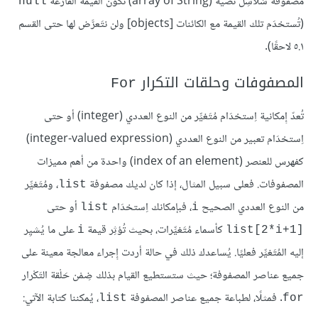
مصفوفة سَلاسِل نصية (array of String) تكون القيمة الفارغة
null
(تُستخدَم تلك القيمة مع الكائنات [objects] ولن نتَعرَّض لها حتى القسم
٥.١ لاحقًا).
المصفوفات وحلقات التكرار
For
تُعدّ إِمكانية اِستخدَام مُتَغيِّر من النوع العددي (integer) أو حتى
اِستخدَام تعبير من النوع العددي (integer-valued expression)
كفهرس للعنصر (index of an element) واحدة من أهم مميزات
المصفوفات. فعلى سبيل المثال، إذا كان لديك مصفوفة
، ومُتَغيِّر
list
من النوع العددي الصحيح
، فبإمكانك اِستخدَام
أو حتى
list‎
i
على ما يُشيِر
i
list[2*i+1]
إليه المُتَغيِّر فعليًا. يُساعدك ذلك في حالة أردت إِجراء معالجة معينة على
جميع عناصر المصفوفة؛ حيث ستستطيع القيام بذلك ضِمْن حَلْقة التَكْرار
. فمثلًا، لطباعة جميع عناصر المصفوفة
، يُمكننا كتابة الآتي:
list
for