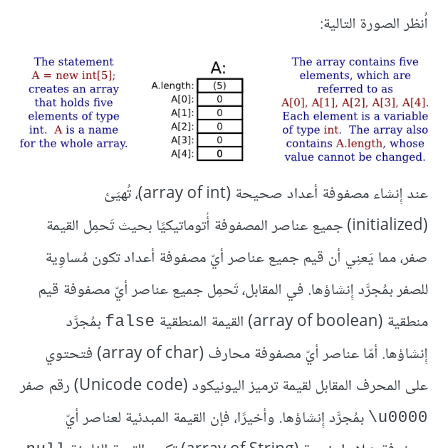
اُنظر الصورة التالية:
عند إِنشاء مصفوفة أعداد صحيحة (array of int)، تُهيَئ
(initialized) جميع عناصر المصفوفة أُتوماتيكيًا بحيث تَحمِل القيمة
صفر، مما يَعنِي أن قيم جميع عناصر أيّ مصفوفة أعداد تكون مُساوِية
للصفر بمُجرَّد إِنشاؤها. في المقابل، تَحمِل جميع عناصر أيّ مصفوفة قيم
منطقية (array of boolean) القيمة المنطقية
بمُجرَّد
false
إِنشاؤها. أمّا عناصر أيّ مصفوفة محارف (array of char) فتحتوي
على المحرف المقابل لقيمة ترميز اليونيكود (Unicode code) رقم صفر
بمُجرَّد إِنشاؤها. وأخيرًا، فإن القيمة المبدئية لعناصر أيّ
‎\u0000