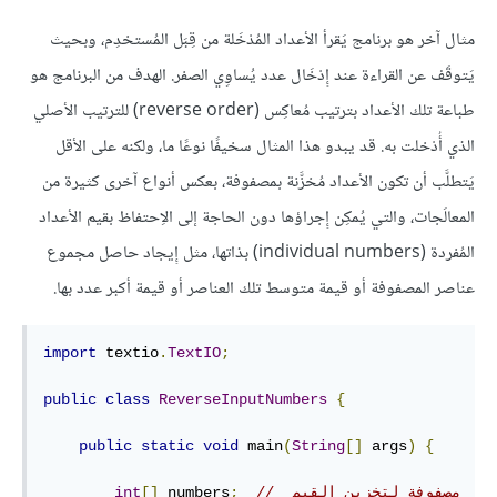
مثال آخر هو برنامج يَقرأ الأعداد المُدْخَلة من قِبَل المُستخدِم، وبحيث
يَتوقَف عن القراءة عند إِدْخَال عدد يُساوِي الصفر. الهدف من البرنامج هو
طباعة تلك الأعداد بترتيب مُعاكِس (reverse order) للترتيب الأصلي
الذي أُدْخلت به. قد يبدو هذا المثال سخيفًا نوعًا ما، ولكنه على الأقل
يَتطلَّب أن تكون الأعداد مُخزَّنة بمصفوفة، بعكس أنواع آخرى كثيرة من
المعالَجات، والتي يُمكِن إِجراؤها دون الحاجة إلى الاِحتفاظ بقيم الأعداد
المُفردة (individual numbers) بذاتها، مثل إِيجاد حاصل مجموع
عناصر المصفوفة أو قيمة متوسط تلك العناصر أو قيمة أكبر عدد بها.
import
 textio
.
TextIO
;
public
class
ReverseInputNumbers
{
public
static
void
 main
(
String
[]
 args
)
{
// مصفوفة لتخزين القيم 
;
 numbers
[]
int