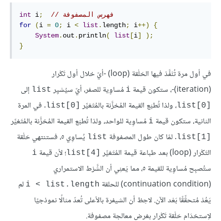
// فهرس المصفوفة
;
 i
int
for
(
i 
=
0
;
 i 
<
list
.
length
;
 i
++)
{
System
.
out
.
println
(
list
[
i
]
);
}
في أول مرة تُنْفَّذ فيها الحَلْقة (loop) -أيّ خلال أول تَكْرار
(iteration)-، ستكون قيمة
مُساوِية للصفر، أيّ سيُشيِر
list
i
، ولذا تُطبَع القيمة المُخزَّنة بالمُتَغيِّر
. في المرة
list[0]‎
list[0]‎
الثانية، ستكون قيمة
مُساوِية للواحد، ولذا تُطبَع القيمة المُخزَّنة بالمُتَغيِّر
i
. لمّا كان طول المصفوفة
يُساوِي ٥، فستنتهي حَلْقة
list
list[1]‎
التَكْرار (loop) بعد طباعة قيمة المُتَغيِّر
؛ لأن قيمة
i
list[4]‎
ستُصبِح مُساوِية للقيمة ٥، مما يَعنِي أن الشَّرْط الاستمراري
(continuation condition) للحلقة
لم
i < list.length‎‎
يَعُدْ مُتحقِّقًا بَعْد الآن. لاحِظ أن الشيفرة بالأعلى تُعدّ مثالًا نموذجيًا
لاِستخدَام حَلْقة تَكْرار بغرض معالجة مصفوفة.