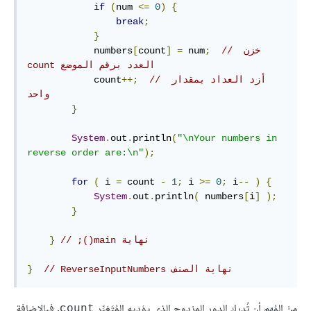
if
(
num 
<=
0
)
{
break
;
}
// ‫خزن 
;
 num
=
]
count
[
            numbers
العدد برقم الموضع count
// أزد العداد بمقدار 
++;
            count
واحد
}
System
.
out
.
println
(
"\nYour numbers in 
reverse order are:\n"
);
for
(
 i 
=
 count 
-
1
;
 i 
>=
0
;
 i
--
)
{
System
.
out
.
println
(
 numbers
[
i
]
);
}
// ‫نهاية main();
}
// ‫نهاية الصنف ReverseInputNumbers
}
مِنْ المُهم أن تُدرِك الدور المزدوج الذي يؤديه المُتَغيِّر
. فبالإضافة
count