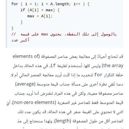
for
(
 i 
=
1
;
 i 
<
 A
.
length
;
 i
++
)
{
if
(
A
[
i
]
>
 max
)
{
       max 
=
 A
[
i
];
}
}
// ‫بالوصول إلى تلك النقطة، يحتوي max على قيمة 
أكبر عدد
قد تَحتاج أحيانًا إلى معالجة بعض عناصر المصفوفة (elements of
the array) وليس كلها. تُستخدَم تَعْليمَة
، في هذه الحالة، بداخل
if
حَلْقة التَكْرار
لتَحْدِيد ما إذا كُنت تُريد معالجة العنصر الحالي أم لا.
for
دعنا نُلقِي نظرة أخرى على مسألة حِسَاب قيمة متوسط (average)
عناصر مصفوفة معينة، ولكن في هذه المرة، لنفْترِض أننا نُريد حِسَاب
قيمة المتوسط فقط للعناصر غَيْر الصفرية (non-zero elements)، أيّ
التي لا تحتوي على القيمة صفر. في هذه الحالة، قد يكون عدد تلك
العناصر أقل من طول المصفوفة (length)، ولهذا سنحتاج إلى عدّ