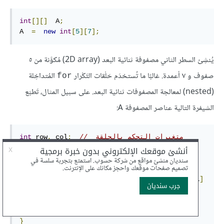
int
[][]
  A
;
A  
=
new
int
[
5
][
7
];
يُنشِئ السطر الثاني مصفوفة ثنائية البعد (2D array) مُكوَّنة من ٥
صفوف و ٧ أعمدة. غالبًا ما تُستخدَم حَلْقات التَكْرار
المُتداخِلة
for
(nested) لمعالجة المصفوفات ثنائية البعد. على سبيل المثال، تَطبَع
الشيفرة التالية عناصر المصفوفة
:
A
// متغيرات التحكم بالحلقة 
;
 col
,
 row
int
احدهما للصف والآخر للعمود
for
(
 row 
=
0
;
 row 
<
5
;
 row
++
)
{
for
(
 col 
=
0
;
 col 
<
7
;
 col
++
)
{
System
.
out
.
printf
(
"%7d"
,
  A
[
row
][
col
]
);
}
System
.
out
.
println
();
}