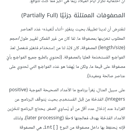
أن احتمالية تَكْرار أيام الميلاد ربما هي أكبر مما كنت تَتوقَّع.
المصفوفات الممتلئة جزئيًا (Partially Full)
لنفْترِض أن لدينا تطبيقًا، بحيث يتغَيَّر -أثناء تَّنْفيذه- عَدَد العناصر
المطلوب تخزينها بمصفوفة ما. لمّا كان من غَيْر المُمكن تَغْيِير طول/حجم
(length/size) المصفوفة، كان لابُدّ لنا من اِستخدَام مُتَغيِّر مُنفصل لعدّ
المَواضِع المُستخدَمة فعليًا بالمصفوفة. (تَحتوِي بالطبع جميع المَواضِع بأيّ
مصفوفة على قيمة ما، ولكن ما يُهِمّنا هو عَدَد المَواضِع التي تَحتوِي على
عناصر صالحة ومفيدة).
على سبيل المثال، يَقرأ برنامج ما الأعداد الصحيحة الموجبة (positive
integers)، المُدْخَلة مِنْ قِبَل المُستخدِم، بحيث يَتوقَف البرنامج عن
القراءة عند إِدْخَال عدد أقل من أو يُساوِي الصفر. يحتاج البرنامج لتَخْزِين
الأعداد المُدْخَلة بهدف مُعالجتها لاحقًا (later processing)، ولذلك
فإنه يَحتفِظ بها داخل مصفوفة من النوع
، هي المصفوفة
int[]‎