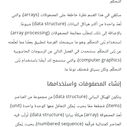
التحكُّم.
سنُلقِي في هذا القسم نظرة خاطفة على المصفوفات (arrays)، والتي
تُعدّ واحدة من أكثر هياكل البيانات (data structure) شيوعًا.
بالإضافة إلى ذلك، تَتطلَّب معالجة المصفوفات (array processing)
اِستخدَام بُنَى التحكُّم، وهو ما سيمنحك الفرصة لتطبيق بعضًا مما تَعلَّمته
عن بُنَى التحكُّم. سنتحدث في الفصل التالي عن الرسومات الحاسوبية
(computer graphics)، والتي ستسمح لك أيضًا باستخدام بُنَى
التحكُّم، ولكن بسياق مُختلِف نوعًا ما.
إنشاء المصفوفات واستخدامها
يتكون الهيكل البياني (data structure) من مجموعة من العناصر
(items)، مُجمَّعة معًا بحيث يُمكِن التَعامُل معها كوحدة واحدة (unit).
تُعدّ المصفوفة (array) هيكلًا بيانيًا (data structure)، تُرتَّب فيه
العناصر كمتتالية مُرقَّمَة (numbered sequence)، بحيث يُمكِن