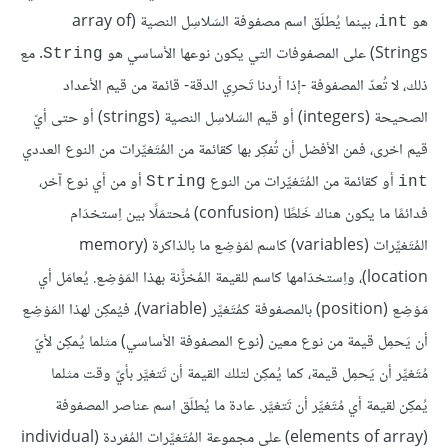
هو
، بينما يُطلَق اسم مصفوفة السَلاسِل النصية (array of
int
Strings) على المصفوفات التي يكون نوعها الأساسي هو
. مع
String
ذلك، لا تُعدّ المصفوفة -إذا أردنا تَحرِي الدقة- قائمة من قيم الأعداد
الصحيحة (integers) أو قيم السَلاسِل النصية (strings) أو حتى أيّ
قيم اخرى، فمن الأفضل أن تُفكِر بها كقائمة من المُتَغيِّرات من النوع العددي
أو كقائمة من المُتَغيِّرات من النوع
أو من أي نوع آخر،
String
int
فدائمًا ما يكون هناك خَلطًا (confusion) مُحتمَلًا بين اِستخدَام
المُتَغيِّرات (variables) كاسم لمَوْضِع ما بالذاكرة (memory
location)، واِستخدَامها كاسم للقيمة المُخزَّنة بهذا المَوْضِع. يُعامَل أي
مَوْضِع (position) بالمصفوفة كمُتَغيِّر (variable)، فيُمكِن لهذا المَوْضِع
أن يَحمِل قيمة من نوع معين (نوع المصفوفة الأساسي) مثلما يُمكِن لأيّ
مُتَغيِّر أن يَحمِل قيمة، كما يُمكِن لتلك القيمة أن تَتغيَّر بأيّ وقت مثلما
يُمكِن لقيمة أي مُتَغيِّر أن تَتغيَّر. عادة ما يُطلَق اسم عناصر المصفوفة
(elements of array) على مجموعة المُتَغيِّرات المُفردة (individual