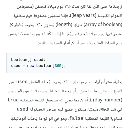
وَجدناها حتى الآن. لمّا كان هناك ٣٦٥ يوم ميلاد مُحتمَل (سنتجاهل
الأعوام الكبيسة [leap years])، فإننا سنُنشِئ مصفوفة قيم منطقية
(array of boolean) طولها (length) يُساوِي ٣٦٥، بحيث يُناظِر كل
عنصر فيها يوم ميلاد مُختلِف، ويُعْلِمنا إذا ما كُنا قد وَجدنا شخصًا بنفس
يوم الميلاد المُناظِر للعنصر أم لا. اُنظر الشيفرة التالية:
boolean
[]
 used
;
used 
=
new
 boolean
[
365
];
بدايةً، ستُرقَّم أيام العام من ٠ إلى ٣٦٤، بحيث يُحدِّد المُتَغيِّر
-من
used‎
النوع المنطقي- ما إذا سبق وأن وَجدنا شخصًا يوم ميلاده هو رقم اليوم
(day number)‏
أم لا، مما يَعنِي أنه سيَحمِل القيمة المنطقية
true
i
في تلك الحالة. مبدئيًا، ستكون جميع قيم عناصر المصفوفة
used
مُساوِية للقيمة المنطقية
، وهو في الواقع ما يَحدُث أتوماتيكيًا
false
عند إِنشاء المصفوفة. عند اختيارنا لشخص ما، يوم ميلاده هو رقم اليوم