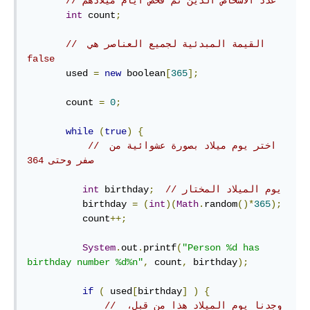
// عدد الأشخاص الذين تم فحص أيام ميلادهم
int
 count
;
// ‫القيمة المبدئية لجميع العناصر هي 
false
       used 
=
new
 boolean
[
365
];
       count 
=
0
;
while
(
true
)
{
// ‫اختر يوم ميلاد بصورة عشوائية من 
صفر وحتى 364
// يوم الميلاد المختار
;
 birthday
int
          birthday 
=
(
int
)(
Math
.
random
()*
365
);
          count
++;
System
.
out
.
printf
(
"Person %d has 
birthday number %d%n"
,
 count
,
 birthday
);
if
(
 used
[
birthday
]
)
{
// وجدنا يوم الميلاد هذا من قبل، 