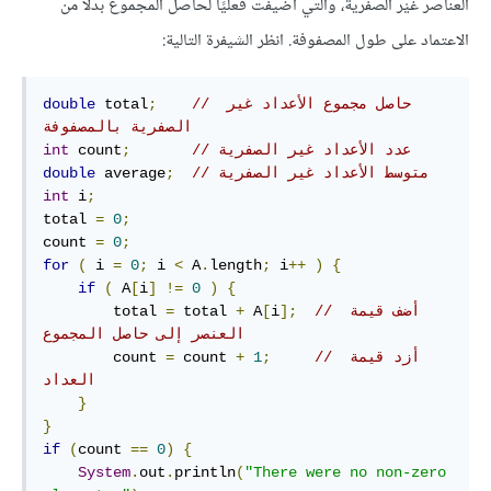
العناصر غَيْر الصفرية، والتي أُضيفت فعليًا لحاصل المجموع بدلًا من
الاعتماد على طول المصفوفة. انظر الشيفرة التالية:
// حاصل مجموع الأعداد غير 
;
 total
double
الصفرية بالمصفوفة
// عدد الأعداد غير الصفرية
;
 count
int
// متوسط الأعداد غير الصفرية
;
 average
double
int
 i
;
total 
=
0
;
count 
=
0
;
for
(
 i 
=
0
;
 i 
<
 A
.
length
;
 i
++
)
{
if
(
 A
[
i
]
!=
0
)
{
// أضف قيمة 
];
i
[
 A
+
 total 
=
        total 
العنصر إلى حاصل المجموع
// أزد قيمة 
;
1
+
 count 
=
        count 
العداد
}
}
if
(
count 
==
0
)
{
System
.
out
.
println
(
"There were no non-zero 