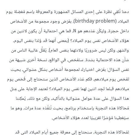
دعنا نُلقِي نظرة على إِحدى المسائل المشهورة والمعروفة باِسم مُعْضِلة يوم
الميلاد (birthday problem). بفَرْض وجود مجموعة من الأشخاص
داخل حجرة، وليَكُن عَدَدهم هو
، فما هي احتمالية أن يكون لاثنين من
N
هؤلاء الأشخاص نفس يوم الميلاد؟ (بمعنى أنهما قد وُلدَا بنفس اليوم،
والشهر، ولكن ليس ضروريًا ولادتهما بنفس العام). يُقَلِّل غالبية الناس من
شأن هذه الاحتمالية بشدة. سنَفْحَص، في الواقع، نسخة أخرى شبيهة من
نفس السؤال: بفَرْض اختيارك لمجموعة أشخاص بشكل عشوائي، بحيث
تَفْحَص يوم ميلادهم، فكم عَدَد الأشخاص الذين ستحتاج إلى فَحْص يوم
ميلادهم قبلما تَجِد اثنين لهما نفس يوم الميلاد؟ تَعتمِد الإجابة على مِثل
هذا السؤال على عدة عوامل عشوائية بالتأكيد، ولكن مع ذلك، يُمكِننا
مُحاكاة هذه التجربة باِستخدَام برنامج، بحيث نُنْفِّذه عدة مرات، وهو ما
سيُعْطِينا مُؤِشرًا تقريبيًا لعدد هؤلاء الأشخاص.
لمُحاكاة هذه التجربة، سنحتاج إلى معرفة جميع أيام الميلاد التي قد