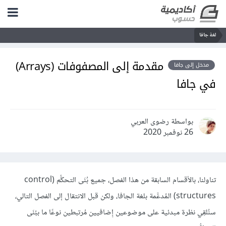
لغة جافا
مقدمة إلى المصفوفات (Arrays)
مدخل إلى جافا
في جافا
بواسطة رضوى العربي
26 نوفمبر 2020
تناولنا، بالأقسام السابقة من هذا الفصل، جميع بُنَى التحكُّم (control
structures) المُدعَّمة بلغة الجافا، ولكن قبل الانتقال إلى الفصل التالي،
سنُلقِي نظرة مبدئية على موضوعين إِضافيين مُرتبطين نوعًا ما ببُنَى