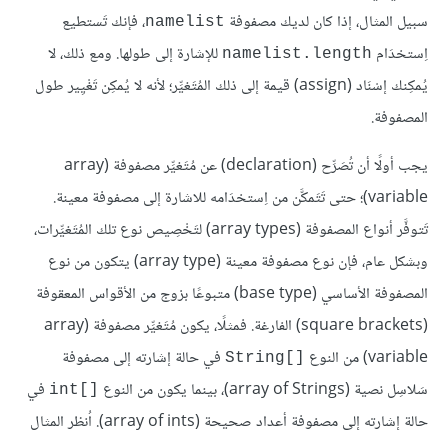
سبيل المثال، إذا كان لديك مصفوفة
، فإنك تَستطيع
namelist
اِستخدَام
للإشارة إلى طولها. ومع ذلك، لا
namelist.length
يُمكِنك إسْنَاد (assign) قيمة إلى ذلك المُتَغيِّر؛ لأنه لا يُمكِن تَغْيِير طول
المصفوفة.
يجب أولًا أن تُصَرِّح (declaration) عن مُتَغيِّر مصفوفة (array
variable)؛ حتى تَتَمكَّن من اِستخدَامه للاشارة إلى مصفوفة معينة.
تَتوفَّر أنواع المصفوفة (array types) لتَخْصِيص نوع تلك المُتَغيِّرات،
وبشكل عام، فإن نوع مصفوفة معينة (array type) يتكون من نوع
المصفوفة الأساسي (base type) متبوعًا بزوج من الأقواس المعقوفة
(square brackets) الفارغة. فمثلًا، يكون مُتَغيِّر مصفوفة (array
variable) من النوع
في حالة إشارته إلى مصفوفة
String[]‎
سَلاسِل نصية (array of Strings)، بينما يكون من النوع
في
int[]‎
حالة إشارته إلى مصفوفة أعداد صحيحة (array of ints). اُنظر المثال