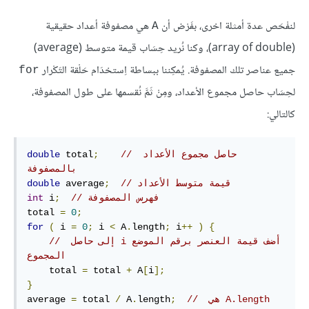
لنفْحَص عدة أمثلة اخرى، بفَرْض أن
هي مصفوفة أعداد حقيقية
A
(array of double)، وكنا نُريد حِسَاب قيمة متوسط (average)
جميع عناصر تلك المصفوفة. يُمكِننا ببساطة اِستخدَام حَلْقة التَكْرار
for
لحِسَاب حاصل مجموع الأعداد، ومِنْ ثَمَّ نُقسمها على طول المصفوفة،
كالتالي:
// حاصل مجموع الأعداد 
;
 total
double
بالمصفوفة
// قيمة متوسط الأعداد
;
 average
double
// فهرس المصفوفة
;
 i
int
total 
=
0
;
for
(
 i 
=
0
;
 i 
<
 A
.
length
;
 i
++
)
{
// ‫أضف قيمة العنصر برقم الموضع i إلى حاصل 
المجموع
    total 
=
 total 
+
 A
[
i
];
}
// ‫A.length هي 
;
length
.
 A
/
 total 
=
average 