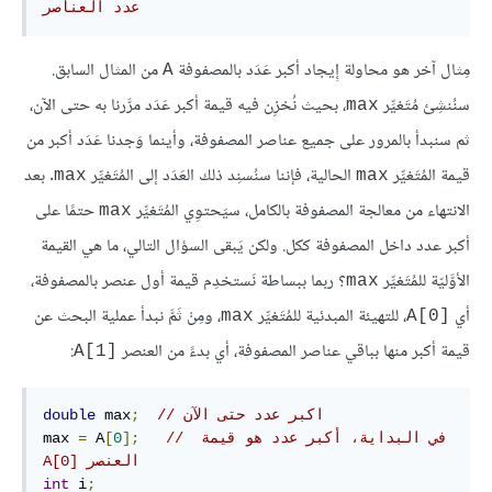
عدد العناصر
مِثال آخر هو محاولة إِيجاد أكبر عَدَد بالمصفوفة
من المثال السابق.
A
سنُنشِئ مُتَغيِّر
، بحيث نُخزِن فيه قيمة أكبر عَدَد مرَّرنا به حتى الآن،
max
ثم سنبدأ بالمرور على جميع عناصر المصفوفة، وأينما وَجدنا عَدَد أكبر من
قيمة المُتَغيِّر
الحالية، فإننا سنُسنِد ذلك العَدَد إلى المُتَغيِّر
. بعد
max
max
الانتهاء من معالجة المصفوفة بالكامل، سيَحتوِي المُتَغيِّر
حتمًا على
max
أكبر عدد داخل المصفوفة ككل. ولكن يَبقى السؤال التالي، ما هي القيمة
الأوَّليّة للمُتَغيِّر
؟ ربما ببساطة نَستخدِم قيمة أول عنصر بالمصفوفة،
max
أي
، ومِنْ ثَمَّ نبدأ عملية البحث عن
max
A[0]
قيمة أكبر منها بباقي عناصر المصفوفة، أي بدءً من العنصر
:
A[1]‎
// اكبر عدد حتى الآن
;
 max
double
// في البداية، أكبر عدد هو قيمة 
];
0
[
 A
=
max 
العنصر‫ A[0]
int
 i
;