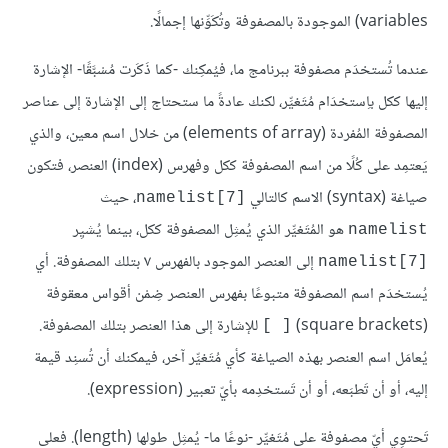
variables) الموجودة بالمصفوفة وتُكَوِّنها إجمالًا.
عندما تُستخدَم مصفوفة ببرنامج ما، فيُمكِنك -كما ذَكَرت مُسْبَّقًا- الإشارة
إليها ككل باِستخدَام مُتَغيِّر، لكنك عادةً ما ستحتاج إلى الإشارة إلى عناصر
المصفوفة المُفردة (elements of array) من خلال اسم معين، والذي
يَعتمِد على كُلًا من اسم المصفوفة ككل وفهرس (index) العنصر، فتكون
صياغة (syntax) الاسم كالتالي
، حيث
namelist[7]‎
هو المُتَغيِّر الذي يُمثِل المصفوفة ككل، بينما يُشيِر
namelist
إلى العنصر الموجود بالفهرس ٧ بتلك المصفوفة. أي
namelist[7]‎
يُستخدَم اسم المصفوفة متبوعًا بفهرس العنصر ضِمْن أقواس معقوفة
(square brackets)
للإشارة إلى هذا العنصر بتلك المصفوفة.
[ ]
يُعامَل اسم العنصر بهذه الصياغة كأي مُتَغيِّر آخر، فيمكنك أن تُسنِد قيمة
إليه، أو أن تَطبَعه، أو أن تَستخدِمه بأيّ تعبير (expression).
تَحتوِي أيّ مصفوفة على مُتَغيِّر -نوعًا ما- يُمثِل طولها (length). فعلى