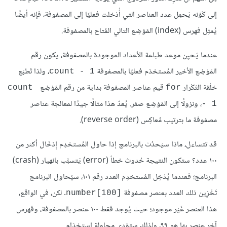
إلى كَوْنه يَحمِل عدد العناصر التي أُدْخلت فعليًا إلى المصفوفة، فإنه أيضًا
يُمثِل فهرس (index) المَوْضِع التالي المُتاح بالمصفوفة.
عندما يَحيِن موعد طباعة الأعداد الموجودة بالمصفوفة، يكون رقم
المَوْضِع الأخير المُستخدَم فعليًا بالمصفوفة
، ولذا تَطبَع
count - 1
حَلْقة التَكْرار
قيم عناصر المصفوفة بداية من رقم المَوْضِع
count 
for
، ونزولًا إلى المَوْضِع صفر. يُعدّ هذا مثالًا جيدًا لمعالجة عناصر
- 1
مصفوفة ما بترتيب مُعاكِس (reverse order).
قد تتساءل، ماذا سيَحدُث بالبرنامج إذا حاول المُستخدِم إِدْخَال أكثر من
١٠٠ عدد؟ ستكون النتيجة حُدوث خطأ (error) يَتسبَّب بانهيار (crash)
البرنامج؛ فعندما يُدْخِل المُستخدِم العدد رقم ١٠١، سيُحاول البرنامج
تَخْزِين ذلك العدد بعنصر مصفوفة
. لكن، في الواقع،
number[100]‎
هذا العنصر غَيْر موجود؛ حيث يُوجد فقط ١٠٠ عنصر بالمصفوفة، وفهرس
آخر عنصر بها هو ٩٩، ولذلك ستؤدي محاولة اِستخدَام