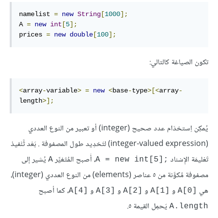
namelist 
=
new
String
[
1000
];
A 
=
new
int
[
5
];
prices 
=
new
double
[
100
];
تكون الصياغة كالتالي:
<
array
-
variable
>
=
new
<
base
-
type
>[<
array
-
length
>];
يُمكِن اِستخدَام عدد صحيح (integer) أو تعبير من النوع العددي
(integer-valued expression) لتَحْدِيد طول المصفوفة
. بَعْد تَّنْفيذ
تَعْليمَة الإِسْناد
يُشير إلى
A
A = new int[5];
مصفوفة مُكوَّنة من ٥ عناصر (elements) من النوع العددي (integer)،
هي
و
و
و
، كما أصبح
A[4]‎
A[3]‎
A[2]
A[1]‎
A[0]‎
يَحمِل القيمة ٥.
A.length