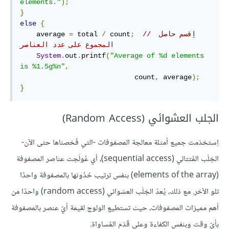
elements."
);
}
else
{
// اِقسم حاصل 
;
 count
/
 total 
=
    average 
المجموع على عدد العناصر
System
.
out
.
printf
(
"Average of %d elements 
is %1.5g%n"
,
                            count
,
 average
);
}
الجلب العشوائي (Random Access)
اِستخدَمت جميع أمثلة معالجة المصفوفات -التي فَحْصناها حتى الآن-
الجَلْب المُتتالي (sequential access)، أي عُولَجت عناصر المصفوفة
(elements of the array) بنفس ترتيب حُدُوثها بالمصفوفة واحدًا
تلو الآخر. مع ذلك، يُعدّ الجَلْب العشوائي (random access) واحدًا من
أهم مميزات المصفوفات، حيث تستطيع الولوج لقيمة أيّ عنصر بالمصفوفة
بأيّ وقت وبنفس الكفاءة وعلى قَدَم المُساواة.