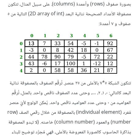
بصورة صفوف (rows) وأعمدة (columns). على سبيل المثال، تتكون
مصفوفة الأعداد الصحيحة ثنائية البعد (2D array of int) التالية من ٥
صفوف و ٧ أعمدة:
تتكون الشبكة ٥*٧ بالأعلى من ٣٥ عنصر. تُرقَّم الصفوف بالمصفوفة ثنائية
البعد كالتالي: ٠، ١، ٢، …، وحتى عدد الصفوف ناقص واحد. بالمثل، تُرقَّم
العواميد من ٠ وحتى عدد العواميد ناقص واحد. يُمكِن الولوج لأيّ عنصر
مُفرد (individual element) بالمصفوفة من خلال رقمي الصف (row
number) والعمود (column number) خاصته. (لا تبدو المصفوفة
بذاكرة الحاسوب كالصورة المَعروضة بالأعلى، فهي مُجرَّد توضيح للبناء