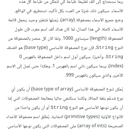
ربما ستحتاج إلى ألف تَعْليمَة طباعة كي تَتَمكَّن من طباعة كل هذه
الأسماء. سيكون ذلك ضَرْبًا من العبث بكل تأكيد. تستطيع، في الواقع،
وضع جميع الأسماء بمصفوفة (array)، يُمثِلها مُتَغيِّر وحيد يَحمِل قائمة
الأسماء كاملة. في هذا المثال، لمّا كان هناك ألف اسم مفرد، فإن طول
المصفوفة (length) سيُساوِي 1000. ولمّا كان كل عنصر بالمصفوفة من
النوع
، فإن نوع المصفوفة الأساسي (base type) هو الصَنْف
String
. وأخيرًا، سيكون أول اسم داخل المصفوفة بالفهرس 0
String
(index)، بينما سيكون ثاني اسم بالفهرس 1، وهكذا حتى نَصِل إلى الاسم
الأخير، والذي سيكون بالفهرس 999.
يُمكِن لنوع المصفوفة الأساسي (base type of array) أن يكون أي
نوع مُدعَّم بلغة الجافا، ولكننا سنكتفي حاليًا بمعالجة المصفوفات التي إِمّا
أن يكون نوعها الأساسي هو النوع
أو أن يكون واحدًا من
String
الأنواع الأوَّليّة (primitive types) الثمانية. يُطلَق اسم مصفوفة الأعداد
الصحيحة (array of ints) على المصفوفات التي يكون نوعها الأساسي