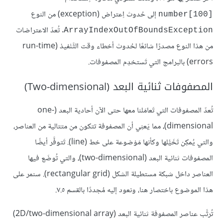
إلى حُدوث اِعتراض (exception) من النوع
number[100]‎
. تُعدّ الاعتراضات
ArrayIndexOutOfBoundsException
من هذا النوع مصدرًا شائعًا لحُدوث أخطاء وقت التَّنْفيذ (run-time
errors) بالبرامج التي تَستخدِم المصفوفات.
المصفوفات ثنائية البعد (Two-dimensional)
تُعدّ المصفوفات التي تَعامَلنا معها حتى الآن أحادية البعد (one-
dimensional)، مما يَعنِي أن المصفوفة تتكون من متتالية من العناصر،
والتي يُمكِن تَخَيُّلها وكأنها مَوْضوعة على خط (line). تَتوفَّر أيضًا
المصفوفات ثنائية البعد (two-dimensional)، والتي تُوضَع فيها
العناصر داخل شبكة مستطيلة الشكل (rectangular grid). سنمر على
هذا الموضوع باختصار هنا، ونعود إليه مُجددًا بالقسم ٧.٥.
تُرتَّب عناصر المصفوفة ثنائية البعد (2D/two-dimensional array)