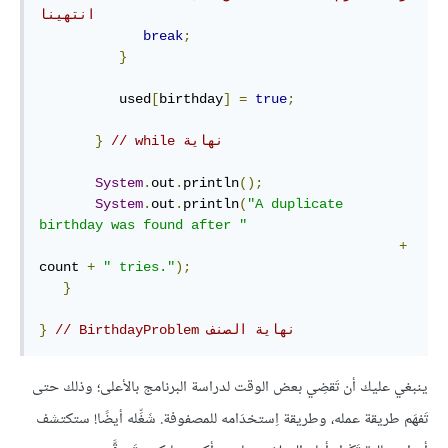
انتهينا
break
;
}
          used
[
birthday
]
=
true
;
// نهاية‫ while
}
System
.
out
.
println
();
System
.
out
.
println
(
"A duplicate 
birthday was found after "
+
count 
+
" tries."
);
}
// ‫نهاية الصنف BirthdayProblem
}
ينبغي عليك أن تَقضِي بعض الوقت لدراسة البرنامج بالأعلى؛ وذلك حتى
تَفهَم طريقة عمله، وطريقة اِستخدَامه للمصفوفة. شَغِّله أيضًا! ستكتشف