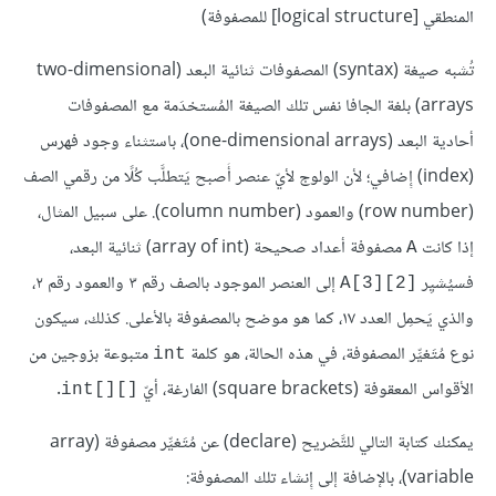
المنطقي [logical structure] للمصفوفة)
تُشبه صيغة (syntax) المصفوفات ثنائية البعد (two-dimensional
arrays) بلغة الجافا نفس تلك الصيغة المُستخدَمة مع المصفوفات
أحادية البعد (one-dimensional arrays)، باستثناء وجود فهرس
(index) إِضافي؛ لأن الولوج لأيّ عنصر أَصبح يَتطلَّب كُلًا من رقمي الصف
(row number) والعمود (column number). على سبيل المثال،
إذا كانت
مصفوفة أعداد صحيحة (array of int) ثنائية البعد،
A
فسيُشيِر
إلى العنصر الموجود بالصف رقم ٣ والعمود رقم ٢،
A[3][2]‎
والذي يَحمِل العدد ١٧، كما هو موضح بالمصفوفة بالأعلى. كذلك، سيكون
نوع مُتَغيِّر المصفوفة، في هذه الحالة، هو كلمة
متبوعة بزوجين من
int
الأقواس المعقوفة (square brackets) الفارغة، أيّ
.
int[][]‎
يمكنك كتابة التالي للتَّصْريح (declare) عن مُتَغيِّر مصفوفة (array
variable)، بالإضافة إلى إِنشاء تلك المصفوفة: