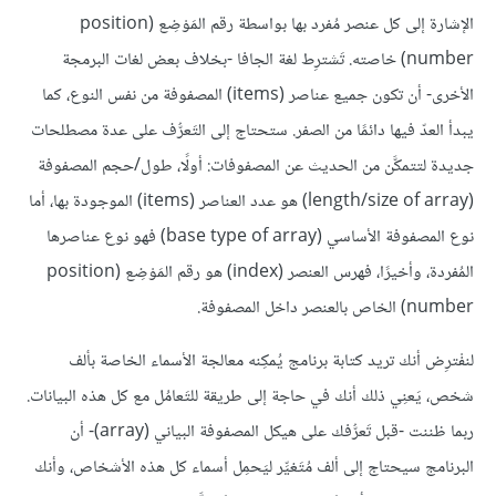
الإشارة إلى كل عنصر مُفرد بها بواسطة رقم المَوْضِع (position
number) خاصته. تَشترِط لغة الجافا -بخلاف بعض لغات البرمجة
الأخرى- أن تكون جميع عناصر (items) المصفوفة من نفس النوع، كما
يبدأ العدّ فيها دائمًا من الصفر. ستحتاج إلى التَعرُّف على عدة مصطلحات
جديدة لتتمكَّن من الحديث عن المصفوفات: أولًا، طول/حجم المصفوفة
(length/size of array) هو عدد العناصر (items) الموجودة بها، أما
نوع المصفوفة الأساسي (base type of array) فهو نوع عناصرها
المُفردة، وأخيرًا، فهرس العنصر (index) هو رقم المَوْضِع (position
number) الخاص بالعنصر داخل المصفوفة.
لنفْترِض أنك تريد كتابة برنامج يُمكِنه معالجة الأسماء الخاصة بألف
شخص، يَعنِي ذلك أنك في حاجة إلى طريقة للتَعامُل مع كل هذه البيانات.
ربما ظننت -قبل تَعرُّفك على هيكل المصفوفة البياني (array)- أن
البرنامج سيحتاج إلى ألف مُتَغيِّر ليَحمِل أسماء كل هذه الأشخاص، وأنك