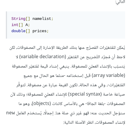
التالي:
String
[]
 namelist
;
int
[]
 A
;
double
[]
 prices
;
يُمكِن للمُتَغيِّرات المُصرَّح عنها بتلك الطريقة الإشارة إلى المصفوفات، لكن
لاحِظ أن مُجرَّد التَّصْريح عن المُتَغيِّر (variable declaration) لا
يَتسبَّب بالإنشاء الفعليّ للمصفوفة. ينبغي إِسْناد قيمة لمُتَغيِّر المصفوفة
(array variable) قبل اِستخدَامه -مثلما هو الحال مع جميع
المُتَغيِّرات-، وفي هذه الحالة، تكون القيمة عبارة عن مصفوفة. تَتوفَّر
صياغة خاصة (special syntax) للإِنشاء الفعليّ للمصفوفة؛ وذلك لأن
المصفوفات -بلغة الجافا- هي بالأساس كائنات (objects)، وهو ما
سنؤجل الحديث عنه؛ فهو غَيْر ذي صلة هنا. إجمالًا، يُستخدَم العَامِل
new
لإنشاء المصفوفات، انظر الأمثلة التالية: