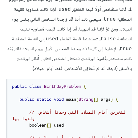
، فإننا سنَفْحَص أولًا قيمة المُتَغيِّر
، فإذا كانت مُساوِية للقيمة
used‎
i
المنطقية
، سيَعنِي ذلك أننا قد وَجدنا الشخص الثاني بنفس يوم
true
الميلاد، ومِنْ ثَمَّ فإننا قد انتهينا. أمّا إذا كانت قيمته مُساوِية للقيمة
المنطقية
، فسنَضبُط قيمة المُتَغيِّر
إلى القيمة المنطقية
used‎
false
، للإشارة إلى كَوْننا قد وجدنا الشخص الأول بيوم الميلاد ذاك. بَعْد
true
ذلك، سنستمر بتَّنْفيذ البرنامج، فنختار الشخص التالي. اُنظر البرنامج
بالأسفل (لاحِظ أننا لم نُحاكِي الأشخاص، فقط أيام الميلاد):
public
class
BirthdayProblem
{
public
static
void
 main
(
String
[]
 args
)
{
// لتخزين أيام الميلاد التي وجدنا أشخاص 
ولدوا بها
       boolean
[]
 used
;