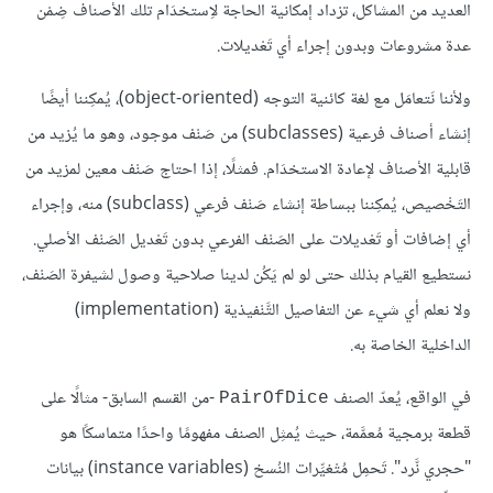
العديد من المشاكل، تزداد إمكانية الحاجة لاِستخدَام تلك الأصناف ضِمْن
عدة مشروعات وبدون إجراء أي تَعْديلات.
ولأننا نَتعامَل مع لغة كائنية التوجه (object-oriented)، يُمكِننا أيضًا
إنشاء أصناف فرعية (subclasses) من صَنْف موجود، وهو ما يُزيد من
قابلية الأصناف لإعادة الاستخدَام. فمثلًا، إذا احتاج صَنْف معين لمزيد من
التَخْصيص، يُمكِننا ببساطة إنشاء صَنْف فرعي (subclass) منه، وإجراء
أي إضافات أو تَعْديلات على الصَنْف الفرعي بدون تَعْديل الصَنْف الأصلي.
نستطيع القيام بذلك حتى لو لم يَكُن لدينا صلاحية وصول لشيفرة الصَنْف،
ولا نعلم أي شيء عن التفاصيل التَّنْفيذية (implementation)
الداخلية الخاصة به.
في الواقع، يُعدّ الصنف
-من القسم السابق- مثالًا على
PairOfDice
قطعة برمجية مُعمَّمة، حيث يُمثِل الصنف مفهومًا واحدًا متماسكًا هو
"حجري نَّرد". تَحمِل مُتْغيِّرات النُسخ (instance variables) بيانات