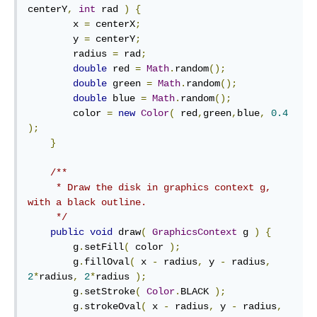
centerY
,
int
 rad 
)
{
        x 
=
 centerX
;
        y 
=
 centerY
;
        radius 
=
 rad
;
double
 red 
=
Math
.
random
();
double
 green 
=
Math
.
random
();
double
 blue 
=
Math
.
random
();
        color 
=
new
Color
(
 red
,
green
,
blue
,
0.4
);
}
/**

     * Draw the disk in graphics context g, 
with a black outline.

     */
public
void
 draw
(
GraphicsContext
 g 
)
{
        g
.
setFill
(
 color 
);
        g
.
fillOval
(
 x 
-
 radius
,
 y 
-
 radius
,
2
*
radius
,
2
*
radius 
);
        g
.
setStroke
(
Color
.
BLACK 
);
        g
.
strokeOval
(
 x 
-
 radius
,
 y 
-
 radius
,