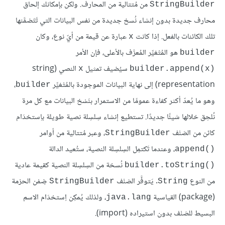
من مُتتالية من المحارف. ولكن بإمكانك إلحاق
StringBuilder
محارف جديدة بدون إنشاء نُسخ جديدة من نفس البيانات التي تَتَضمَّنها
تلك الكائنات بالفعل. إذا كانت
عبارة عن قيمة من أيّ نوع، وكان
x
هو المُتْغيِّر المُعرَّف بالأعلى، فإن الأمر
builder
سيُضيف تمثيل
النصي (string
x
builder.append(x)‎
representation) إلى نهاية البيانات الموجودة بالمُتْغيِّر
،
builder
وهو ما يُعدّ أكثر كفاءة عمومًا من الاستمرار بنَسْخ البيانات مع كل مرة
نُلحِق خلالها شيئًا جديدًا. تستطيع إنشاء سِلسِلة نصية طويلة باِستخدَام
كائن من الصَنْف
، وعبر مُتتالية من أوامر
StringBuilder
، وعندما تَكتمِل السِلسِلة النصية، ستُعيد الدالة
append()‎
نُسخة من السِلسِلة النصية كقيمة عادية
builder.toString()‎
من النوع
. يَتوفَّر الصَنْف
ضِمْن الحزمة
StringBuilder
String
(package) القياسية
، ولذلك يُمكِن اِستخدَام الاسم
java.lang
البسيط للصَنْف بدون استيراده (import).