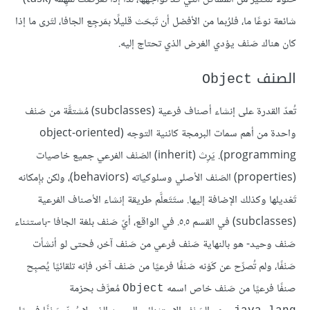
شائعة نوعًا ما، فلرُبما من الأفضل أن تَبحَث قليلًا بمَرجِع الجافا، لتَرى ما إذا
كان هناك صَنْف يؤدي الغرض الذي تحتاج إليه.
الصنف
Object
تُعدّ القدرة على إنشاء أصناف فرعية (subclasses) مُشتقَّة من صَنْف
واحدة من أهم سمات البرمجة كائنية التوجه (object-oriented
programming). يَرِث (inherit) الصَنْف الفرعي جميع خاصيات
(properties) الصَنْف الأصلي وسلوكياته (behaviors)، ولكن بإِمكانه
تَعْديلها وكذلك الإضافة إليها. ستَتَعلَّم طريقة إنشاء الأصناف الفرعية
(subclasses) في القسم ٥.٥. في الواقع، أيّ صَنْف بلغة الجافا -باستثناء
صَنْف وحيد- هو بالنهاية صَنْف فرعي من صَنْف آخر، فحتى لو أنشأت
صَنْفًا، ولم تُصرِّح عن كَوْنه صَنْفًا فرعيًا من صَنْف آخر، فإنه تلقائيًا يُصبِح
صنفًا فرعيًا من صَنْف خاص اسمه
مُعرَّف بحزمة
Object