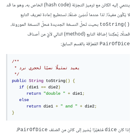
ينتمي إليه الكائن مع ترميز التجزئة (hash code) الخاص به، وهو ما قد
لا يَكُون مفيدًا. لذا عندما تُنشِئ صَنْفًا، تستطيع إعادة تعريف التابع
بحيث تَحلّ النسخة الجديدة مَحلّ النسخة الموروثة،
toString()‎
فمثلًا، يُمكِننا إضافة التابع (method) التالي لأيّ من أصناف
المُعرَّفة بالقسم السابق:
PairOfDice
/**

 * يعيد تمثيلًا نصيًا لحجري نرد

 */
public
String
 toString
()
{
if
(
die1 
==
 die2
)
return
"double "
+
 die1
;
else
return
 die1 
+
" and "
+
 die2
;
}
إذا كان
مُتْغيِّرًا يُشير إلى كائن من الصَنْف
،
PairOfDice
dice