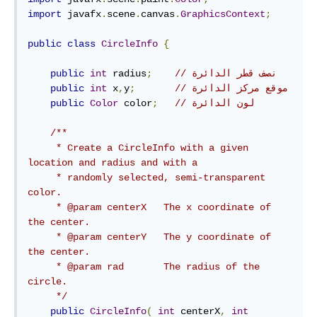
import
 javafx
.
scene
.
canvas
.
GraphicsContext
;
public
class
CircleInfo
{
// نصف قطر الدائرة
;
 radius
int
public
// موقع مركز الدائرة
;
y
,
 x
int
public
// لون الدائرة
;
 color
Color
public
/**

     * Create a CircleInfo with a given 
location and radius and with a

     * randomly selected, semi-transparent 
color.

     * @param centerX   The x coordinate of 
the center.

     * @param centerY   The y coordinate of 
the center.

     * @param rad       The radius of the 
circle.

     */
public
CircleInfo
(
int
 centerX
,
int