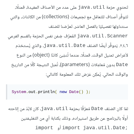
تَحتوِي حزمة
على عدد من الأصناف المفيدة، فمثلًا،
java.util
تَتَوفَّر أصناف للتَعامُل مع تجميعات (collections) من الكائنات، والتي
سنتناولها تفصيليًا بالفصل العاشر. تَعرَّضنا للصَنْف
المُعرَّف ضِمْن نفس الحزمة بالقسم الفرعي
java.util.Scanner
٢.٤.٦. يَتوفَّر أيضًا الصَنْف
، والذي يُستخدَم
java.util.Date
لأغراض تمثيل الوقت، فمثلًا، عندما تُنشِئ كائنًا (object) من النوع
بدون مُعامِلات (parameters)، تُمثِل النتيجة كُلًا من التاريخ
Date
والوقت الحالي. يُمكِن عَرْض تلك المعلومة كالتالي:
System
.
out
.
println
(
new
Date
()
);
لمّا كان الصَنْف
مُعرَّفًا بحزمة
، كان لابُدّ من إِتاحته
java.util
Date
أولًا بالبرنامج عن طريق استيراده، وذلك بكتابة أي من التَعْليمَتين
أو
import 
import java.util.Date;‎