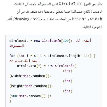
كائن من النوع
لمَلئ المصفوفة. لاحِظ أن الكائنات
CircleInfo
الجديدة تَكُون عشوائية فيما يَتعلَّق بحجمها ومَوضِعها. بفَرْض أن
و
هي أبعاد مساحة الرسم (drawing area)، اُنظر
height
width
الشيفرة التالية:
// أنشئ 
];
100
[
CircleInfo
new
=
circleData 
المصفوفة
for
(
int
 i 
=
0
;
 i 
<
 circleData
.
length
;
 i
++)
{
// أنشئ الكائنات
    circleData
[
i
]
=
new
CircleInfo
(
(
int
)
(
width
*
Math
.
random
()),
(
int
)
(
height
*
Math
.
random
()),
(
int
)
(
100
*
Math
.
random
())
);
}