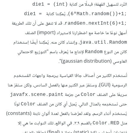
النَّرد لتَسهيل المُهِمّة؛ فبدلًا من كتابة
die1 = (int)
، يُمكِننا كتابة
die1 = 
(6*Math.random())+1;‎
. قد لا تتفق على أن تلك الطريقة
randGen.nextInt(6)+1;‎
أسهل نوعًا ما خاصة مع اضطرارنا لاستيراد (import) الصَنْف
، وإنشاء كائن منه. يُمكِننا أيضًا اِستخدَام
java.util.Random
كائن من النوع
لإنتاج ما يُعرَف باسم "التوزيع الاحتمالي
Random
الغاوسي (gaussian distribution)".
تُستخدَم الكثير من أصناف جافا القياسية ببرمجة واجهات المُستخدِم
الرسومية (GUI)، وسنَمُرّ عبر الكثير منها بالفصل السادس، ولكن سنَمُرّ هنا
سريعًا على الصَنْف
من حِزمة
javafx.scene.paint
Color
حتى نَستخدِمه بالمثال التالي. يُمثِل أي كائن من الصَنْف
لونًا
Color
يُستخدَم أثناء الرسم، ولقد تَعرَّضنا بالفعل لعدة ألوان ثابتة (constants)
مثل
بالقسم ٣.٩. في الواقع، تلك الثوابت ما هي إلا
Color.RED
مُتْغيِّرات أعضاء ساكنة (static) ونهائية (final) مُعرَّفة بالصَنْف