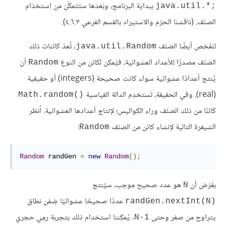
ببداية البرنامج، وبَعْدها ستَتَمكَّن من اِستخدَام
java.util.*;‎
الصَنْف. (ناقشنا الحزم والاستيراد بالقسم الفرعي ٤.٦.٣).
لنَفْحَص أيضًا الصَنْف
. تُعدّ كائنات ذلك
java.util.Random
الصَنْف مصدرًا للأعداد العشوائية، فيُمكِن لكائن من النوع
أن
Random
يُنتج أعدادًا عشوائية سواء كانت صحيحة (integers) أو حقيقية
(real). وفي الحقيقة، تَستخدِم الدالة القياسية
Math.random()‎
كائنًا من ذلك الصَنْف وراء الكواليس؛ لإنتاج أعدادها العشوائية. اُنظر
الشيفرة التالية لإنشاء كائن من الصَنْف
:
Random
Random
 randGen 
=
new
Random
();
بفَرْض أن
هو عدد صحيح موجب، سيُنتج
N
عددًا صحيحًا عشوائيًا ضِمْن نطاق
randGen.nextInt(N)‎
يتراوح من صفر وحتى
. يُمكِننا استخدام ذلك بتجربة رمِي حجري
N-1