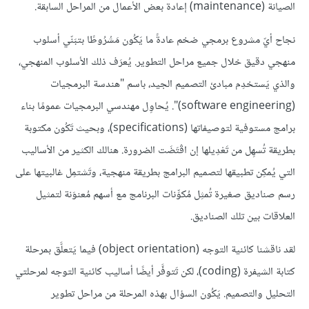
الصيانة (maintenance) إعادة بعض الأعمال من المراحل السابقة.
نجاح أيّ مشروع برمجي ضخم عادةً ما يَكُون مَشْرُوطًا بتبَنّي أسلوب
منهجي دقيق خلال جميع مراحل التطوير. يُعرَف ذلك الأسلوب المنهجي،
والذي يَستخدِم مبادئ التصميم الجيد، باسم "هندسة البرمجيات
(software engineering)". يُحاوِل مهندسي البرمجيات عمومًا بناء
برامج مستوفية لتوصيفاتها (specifications)، وبحيث تَكُون مكتوبة
بطريقة تُسهِل من تَعْدِيلها إن اقْتَضَت الضرورة. هنالك الكثير من الأساليب
التي يُمكِن تطبيقها لتصميم البرامج بطريقة منهجية، وتَشتمِل غالبيتها على
رسم صناديق صغيرة تُمثِل مُكوِّنات البرنامج مع أسهم مُعنوَنة لتمثيل
العلاقات بين تلك الصناديق.
لقد ناقشنا كائنية التوجه (object orientation) فيما يَتعلَّق بمرحلة
كتابة الشيفرة (coding)، لكن تَتوفَّر أيضًا أساليب كائنية التوجه لمرحلتي
التحليل والتصميم. يَكُون السؤال بهذه المرحلة من مراحل تطوير