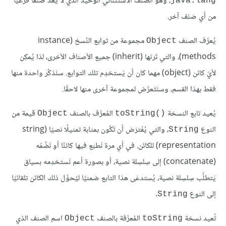
، وهو الصَنْف الاستثنائي الوحيد الذي لا يُعدّ صَنْفًا فرعيًا
java.lang
من أي صَنْف آخر.
يُعرِّف الصنف
مجموعة من توابع النُسخ (instance
Object
methods)، والتي تَرثها (inherit) جميع الأصناف الآخرى، لذا يُمكِن
لأيّ كائن (object) مهما كان أن يَستخدِم تلك التوابع. سنَذكُر واحدة منها
فقط بهذا القسم، وسنَتَعرَّض لمجموعة آخرى منها لاحقًا.
يُعيد تابع النسخة
المُعرَّف بالصنف
قيمة من
Object
toString()‎
النوع
، والتي يُفْترَض أن تَكُون بمثابة تمثيلًا نصيًا (string
String
representation) للكائن. في أي مرة نَطبَع فيها كائنًا أو نَضُمّه
(concatenate) إلى سِلسِلة نصية، أو بصورة أعم نَستخدِمه بسياق
يَتطلَّب سِلسِلة نصية، يُستدعَى هذا التابع ضمنيًا ليُحوِّل ذلك الكائن تلقائيًا
إلى النوع
.
String
تُعيد نسخة
المُعرَّفة بالصنف
اسم الصنف الذي
Object
toString