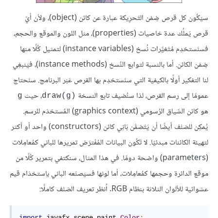
سيَكُون كل قرص ضِمْن التَحرِيكة عبارة عن كائن (object)، ولأن أيّ
قرص يَملُك عدة خاصيات (properties)، مثل اللون والموقع والحجم،
فسنَستخدِم مُتْغيِّرات نُسخ (instance variables) لتمثيل كُلًا منها
ضِمْن الكائن. أما بالنسبة لتوابع النُسخ (instance methods)، فيَنبغِي
لنا التفكير أولًا بالكيفية التي سنَستخدِم بها القرص عَبْر البرنامج. سنَحتاج
عمومًا إلى رسم القرص، لذا سنُضيف تابع النسخة
، حيث
g
draw(g)‎
هو كائن السِّياق الرُسومي (graphics context) المُستخدَم للرسم.
يُمكِن للصَنْف أيضًا أن يَتَضمَّن بَانِي كائن (constructors) واحد أو أكثر
لتهيئة الكائنات مبدئيًا. لا تَكُون البيانات المُفْترَض تمريرها للباني كمُعامِلات
(parameters) واضحة دومًا. في هذا المثال، سنكتفي بتمرير كُلًا من
موقع الدائرة وحجمها كمُعامِلات، أما لونها فسيَصنَعه الباني باِستخدَام قيم
عشوائية للألوان الثلاثة بنظام RGB. اُنظر تعريف الصَنْف كاملًا:
import
 javafx
.
scene
.
paint
.
Color
;