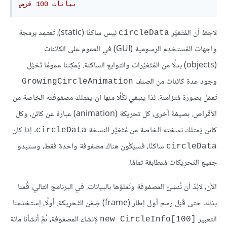
بيانات 100 قرص
لاحِظ أن المُتْغيِّر
ليس ساكنًا (static). تَعتمِد برمجة
circleData
واجهات المُستخدِم الرسومية (GUI) في العموم على الكائنات
(objects) بدلًا من المُتْغيِّرات والتوابع الساكنة. يُمكِننا عمومًا تَخيُّل
وجود عدة كائنات من الصنف
GrowingCircleAnimation
تَعمَل بصورة مُتزامنة. لذا ينبغي لكُلًا منها أن يمتلك مصفوفته الخاصة من
الأقراص. بصيغة آخرى، كل تحريكة (animation) عبارة عن كائن، وكل
كائن يَمتلك نسخته الخاصة من مُتْغيِّر النسخة
. إذا كان
circleData
ساكنًا، فسيَكُون هناك مصفوفة واحدة فقط، وستبدو
circleData
جميع التَحرِيكات مُتطابقة تمامًا.
الآن، لابُدّ أن نُنشِئ المصفوفة ونَملؤها بالبيانات. في البرنامج التالي، قُمنا
بذلك حتى قَبْل رسم أول إطار (frame) ضِمْن التَحرِيكة. أولًا، اِستخدَمنا
التعبير
لإنشاء المصفوفة، ثُمَّ أنشأنا مائة
new CircleInfo[100]‎