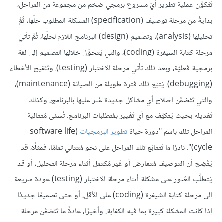
تَتَكوَّن عملية تطوير أيّ مشروع برمجي ضخم من مجموعة من المراحل،
بدايةً من مرحلة توصيف (specification) المشكلة المطلوب حلّها، ثُمَّ
تحليلها (analysis)، وتصميم (design) البرنامج اللازم لحلّها، ثُمَّ تأتي
مرحلة كتابة الشيفرة (coding)، والتي يَتحوِّل خلالها التصميم إلى لغة
برمجية فعليّة، وبعد ذلك تأتي مرحلة الاختبار (testing)، وتَنْقيح الأخطاء
(debugging). يَتبَع ذلك فترة طويلة من الصيانة (maintenance)،
والتي تَتَضمَّن إصلاح أي مشاكل جديدة عُثر عليها بالبرنامج، وكذلك
تَعْديله بحيث يَتكيَّف مع أي تَغْيير بمُتطلبات البرنامج. تُسمَى مُتتالية
المراحل تلك باسم "دورة حياة
تطوير البرمجيات
(software life
cycle)". نادرًا ما تَتتابَع تلك المراحل على نحو مُتتالي تمامًا، فمثلًا، قد
يَتَّضِح أن التوصيف مُتعارض أو غَيْر مُكتمل أثناء مرحلة التحليل، أو قد
يَتطلَّب العُثور على مشكلة أثناء مرحلة الاختبار (testing) عودة سريعة
إلى مرحلة كتابة الشيفرة (coding) على الأقل، أو حتى تصميمًا جديدًا
إذا كانت المشكلة كبيرة بما فيه الكفاية. وأخيرًا، عادةً ما تَتَضمَّن مرحلة