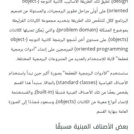
design). تُطبِق تلك الطريقة الأساليب كائنية التوجه (object-
oriented) على أُولَى مراحل تطوير البرمجيات، والمسئولة عن تصميم
البرنامج ككل. تَتَلخَّص تلك الطريقة بتَحْديد مجموعة الكيانات المُرتَبِطة
بموضوع المشكلة (problem domain)، والتي يُمكِن تمثيلها ككائنات
(objects). على مستوى آخر، تُشجِع البرمجة كائنية التوجه (object-
oriented programming) المبرمجين على إنشاء "أدوات برمجية
مُعمَّمة" قابلة للاِستخدَام بالعديد من المشروعات البرمجية المختلفة.
سنَستخدِم "الأدوات البرمجية المُعمَّمة" بصورة أكبر حين نبدأ باِستخدَام
الأصناف القياسية (standard classes) بالجافا. سنبدأ هذا القسم
بفَحْص بعضًا من تلك الأصناف المَبنية مُسْبَقًا (built-in)، والمُستخدَمة
لإنشاء أنواع معينة من الكائنات (objects)، وسنعود مُجدّدًا إلى الصورة
العامة بنهاية القسم.
بعض الأصناف المبنية مسبقًا