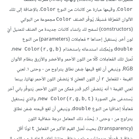
، وقيمها عبارة عن كائنات من النوع
. بالإضافة إلى تلك
Color
Color
الألوان المُعرَّفة مُسْبَقًا، يُوفِّر الصَنْف
مجموعة من البَوانِي
Color
(constructors) تَسمَح لك بإنشاء كائنات جديدة من الصَنْف لتَمثيل أيّ
لون آخر. يَستقبِل إحداها ٣ مُعامِلات (parameters) من النوع
ويُمكِنك استدعائه باِستخدَام
.
new Color(r,g,b)‎
double
تُمثِل تلك المُعامِلات كُلًا من اللون الأحمر والأخضر والأزرق بنظام الألوان
RGB، ويَنبغي أن تَقع قيمها ضِمْن نطاق يتراوح من ٠ وحتى ١. تَعنِي
القيمة ٠ للمُعامِل
أن اللون الفعليّ لا يَتَضمَّن اللون الأحمر نهائيًا، بينما
r
تَعنِي القيمة ١ أنه يَتَضمَّن أكبر قدر مُمكن من اللون الأحمر. يَتوفَّر باني آخر
يُستدعَى على الصورة
، والذي يَستقبِل
new Color(r,g,b,t)‎
مُعامِلًا إضافيًا من النوع
، ويَنبغي أن تَقع قيمته ضِمْن نطاق
double
يتراوح من ٠ وحتى ١. يُحدِّد ذلك المعامل درجة شفافية اللون
(transparency)، بحيث تُمثِل القيم الأكبر من المُعامِل
لونًا أقل
t
شفافية، فمثلًا، عندما تَرسم بلون شفاف جزئيًا، تَظهَر الخلفية عبر اللون إلى