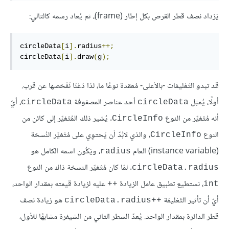
يَزداد نصف قطر القرص بكل إطار (frame)، ثم يُعاد رسمه كالتالي:
circleData
[
i
].
radius
++;
circleData
[
i
].
draw
(
g
);
قد تبدو التَعْليمَات -بالأعلى- مُعقدة نوعًا ما، لذا دَعْنَا نَفْحَصها عن قرب.
أولًا، يُمثِل
أحد عناصر المصفوفة
، أيّ
circleData
circleData‎
أنه مُتْغيِّر من النوع
. يُشير ذلك المُتْغيِّر إلى كائن من
CircleInfo
النوع
، والذي لابُدّ أن يَحتوِي على مُتْغيِّر النُسخة
CircleInfo
(instance variable) العام
، ويَكُون اسمه الكامل هو
radius
. لمّا كان مُتْغيِّر النسخة ذاك من النوع
circleData.radius
، نستطيع تطبيق عامل الزيادة
عليه لزيادة قيمته بمقدار الواحد،
++
int
أيّ أن تأثير التَعْليمَة
هو زيادة نصف
circleData.radius++‎
قطر الدائرة بمقدار الواحد. يُعدّ السطر الثاني من الشيفرة مشابهًا للأول،