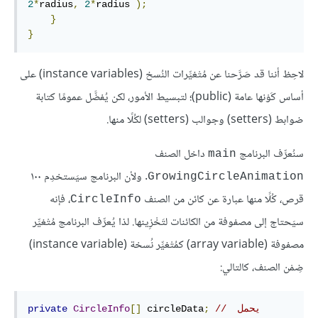
2
*
radius
,
2
*
radius 
);
}
}
لاحِظ أننا قد صَرَّحنا عن مُتْغيِّرات النُسخ (instance variables) على
أساس كَوْنها عامة (public)؛ لتبسيط الأمور، لكن يُفضَّل عمومًا كتابة
ضوابط (setters) وجوالب (setters) لكُلًا منها.
سنُعرِّف البرنامج
داخل الصنف
main
. ولأن البرنامج سيَستخدِم ١٠٠
GrowingCircleAnimation
قرص، كُلًا منها عبارة عن كائن من الصنف
، فإنه
CircleInfo
سيَحتاج إلى مصفوفة من الكائنات لتَخْزِينها. لذا يُعرِّف البرنامج مُتْغيِّر
مصفوفة (array variable) كمُتْغيِّر نُسخة (instance variable)
ضِمْن الصنف، كالتالي:
// يحمل 
;
 circleData
[]
CircleInfo
private