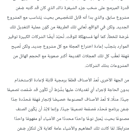
قدرة المبرمج على سَحْب جزء الشيفرة ذاك، الذي كان قد كَتبَه ضِمْن
مشروع سابق، والذي بدا أنه قابل للتَخْصِيص بحيث يَتَناسب مع المشروع
الجديد. ولكن في الواقع، تُعانِي تلك الطريقة من كَوْن عملية التَعْدِيل تلك
عُرضة للخطأ، كما أنها مُستهلِكة للوقت. تُحبِّذ أيضًا الشركات الكبيرة توفير
الموارد بتَجنُّب إعادة اختراع العجلة مع كل مشروع جديد، ولكن تُصبِح
مُهِمّة تَعقُّب كل تلك العجلات القديمة أكثر صعوبة مع الحجم الهائل من
المشروعات بتلك الشركات.
من الجهة الآخرى، تُعدّ الأصناف قطعًا برمجية قابلة لإعادة الاِستخدَام
بدون الحاجة لإجراء أي تَعْديلات عليها بشَّرْط أن تَكُون قد صُمّمت تصميمًا
جيدًا. مثلًا، لا تُعدّ الأصناف المصنوعة خصيصًا لإنجار مُهِمّة مُحدَّدة جدًا
ضِمْن برنامج مُحدَّد مُصمّمة تصميمًا جيدًا، وإنما لابُدّ أن يَكُون الصنف
مصنوعًا بحيث يُمثِل نوعًا واحدًا محددًا من الأشياء أو مفهومًا واحدًا
مترابطًا. لمّا كانت تلك المفاهيم والأشياء عامة كفاية لأن تَتكرَّر ضِمْن