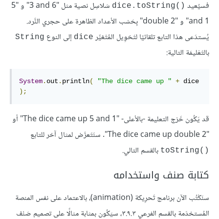
فسيُعيد
سَلاسِل نصية مثل "‎3 and 6" و "‎5
dice.toString()‎
and 1" و "double 2‎" بِحَسْب الأعداد الظاهرة على حجري النَّرد.
يُستدَعى هذا التابع تلقائيًا لتَحْوِيل المُتْغيِّر
إلى النوع
String
dice
بالتَعْليمَة التالية:
System
.
out
.
println
(
"The dice came up "
+
 dice 
);
قد يَكُون خَرْج التعليمة -بالأعلى- "The dice came up 5 and 1" أو
"The dice came up double 2". سنَتَعرَّض لمثال آخر للتابع
بالقسم التالي.
toString()‎
كتابة صنف واستخدامه
سنَكْتُب الآن برنامج تَحرِيكة (animation)، بالاعتماد على نفس المنصة
المُستخدَمة بالقسم الفرعي ٣.٩.٣، سيَكُون بمثابة مثالًا على تصميم صَنْف