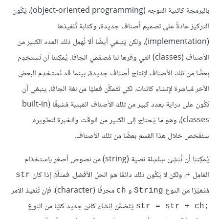
بالبرمجة كائنية التوجه (object-oriented programming)، يَكُون
التركيز عادةً على تصميم أصناف جديدة، وكتابة تَّنْفيذها
(implementation)، ولكن يَنبغي أيضًا ألا نُهمِل ذلك العدد الكبير من
الأصناف (classes) التي وفرها لنا مُصمّمي الجافا. يُمكِننا أن نَستخدِم
بعضًا من تلك الأصناف لإنتاج أصناف جديدة، بينما قد نَستخدِم البعض
الآخر مُباشرة لإِنشاء كائنات. لكي تَتَمكَّن فعليًا من لغة الجافا، ينبغي أن
تَكُون على دراية بعدد كبير من تلك الأصناف المَبنية مُسْبَقًا (built-in
classes)، وهو ما يَحتاج إلى الكثير من الوقت والخبرة لتطويره.
سنَفْحَص خلال هذا القسم بعضًا من تلك الأصناف.
يُمكِننا أن نُنشِئ سِلسِلة نصية (string) من نصوص أصغر باِستخدَام
العَامِل
، ولكن لا يَكُون ذلك دائمًا هو الحل الأفضل. فمثلًا، إذا كان
str
+
مُتْغيِّرًا من النوع
و
محرفًا (character)، فإن تّنْفيذ الأمر
ch
String
يَتَضمَّن إنشاء كائن جديد كليًا من النوع
str = str + ch;‎