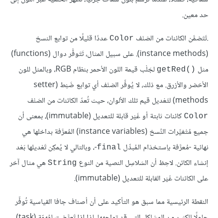
حد معين.
.تَتَضمَّن الكائنات من الصَنْف
عددًا قليلًا من توابع النسخ
Color
(instance methods). على سبيل المثال، تَتَوفَّر دوال (functions)
مثل
لجَلْب قيمة اللون الأحمر بنظام RGB، وبالمثل للون
getRed()‎
الأخضر والأزرق. مع ذلك، لا يُوفِّر الصَنْف أي توابع ضَبْط (setter
methods) لتَعْديل قيم تلك الألوان، حيث تُعدّ الكائنات من الصَنْف
كائنات ثابتة أو غَيْر قابلة للتعديل (immutable)، بمعنى أن
Color
جميع مُتْغيِّرات النُسخ (instance variables) المُعرَّفة بداخلها هي
نهائية -مُعرَّفة باِستخدَام المُبدِّل
-، وبالتالي لا يُمكِن تَعْديلها بَعْد
final
إنشاء الكائن. لاحِظ أن السَلاسِل النصية من النوع
هي مثال آخر
String
على الكائنات غَيْر القابلة للتعديل (immutable).
النقطة الرئيسية مما سبق هو التأكيد على أن أصناف جافا القياسية تُوفِّر
حلولًا للكثير من المشاكل التي قد تواجهها، لذا إذا تَعرَّضت لمُهِمّة (task)