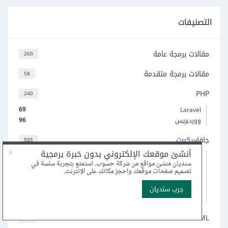
التصنيفات
مقالات برمجة عامة
260
مقالات برمجة متقدمة
58
PHP
240
69
Laravel
96
ووردبريس
جافاسكربت
505
5
لغة TypeScript
70
Node.js
52
React
21
Vue.js
(و 3 أكثر)
HTML
82