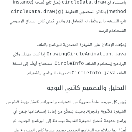
باستثناء أن
يُمثِل تابع نُسخة (instance
circleData.draw
method) بالكائن. تَستدعِي التَعْليمَة
circleData.draw(g)‎
تابع النُسخة ذاك، وتُمرِّر له المُعامِل
، والذي يُمثِل كائن السِّياق الرسومي
g
المُستخدَم للرسم.
يُمكِنك الإطلاع على الشيفرة المصدرية للبرنامج بالملف
إذا كنت مهتمًا. ولأن
GrowingCircleAnimation.java
البرنامج يَستخدِم الصَنْف
، ستحتاج أيضًا إلى نسخة
CircleInfo
الملف
لتَصْرِيف البرنامج وتَشْغِيله.
CircleInfo.java
التحليل والتصميم كائني التوجه
يَبنِي كل مبرمج عادةً مَخزونًا من التقنيات والخبرات، تَتَمثَل بهيئة قطع من
الشيفرة مَكْتُوبة ومُجربَة، بحيث يَتمكَّن من إعادة اِستخدَامها ضِمْن أي
برامج جديدة. تُنسَخ الشيفرة القديمة ببساطة إلى البرنامج الجديد، ثم
تُعدَّل بما يَتلائَم مع البرنامج الجديد. يَعتمِد عندها كامل المشروع على