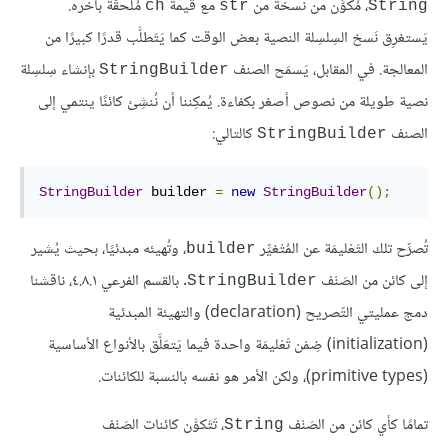
، مُكوَّن من نُسخة من
مع قيمة
مُلحقَّة بآخره.
ch
str
String
يَستغرِق نَسخ السِلسِلة النصية بعض الوقت كما يَتَطلَّب قدرًا كبيرًا من
المعالجة. في المقابل، يَسمَح الصنف
بإنشاء سِلسِلة
StringBuilder
نصية طويلة من نصوص أصغر بكفاءة. يُمكِننا أن نُنشِئ كائنًا ينتمي إلى
الصنف
كالتالي:
StringBuilder
StringBuilder
 builder 
=
new
StringBuilder
();
تُصرِّح تلك التَعْليمَة عن المُتْغيِّر
، وتُهيئه مبدئيًا، بحيث يُشير
builder
إلى كائن من الصَنْف
. بالقسم الفرعي ٤.٨.١، ناقشنا
StringBuilder
دمج عمليتي التّصريح (declaration) والتهيئة المبدئية
(initialization) ضِمْن تَعْليمَة واحدة فيما يَتعَلَّق بالأنواع الأساسية
(primitive types)، ولكن الأمر هو نفسه بالنسبة للكائنات.
تمامًا كأي كائن من الصَنْف
، تَتَكوَّن كائنات الصَنْف
String