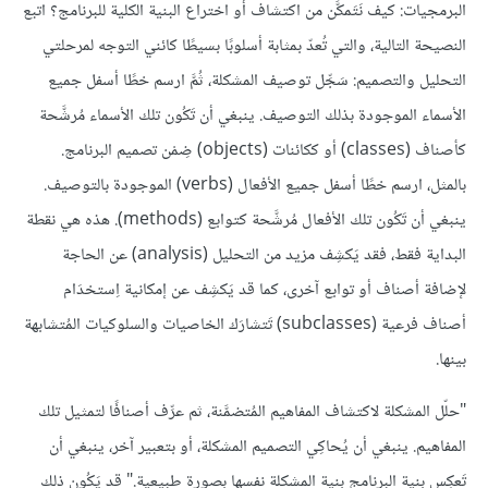
البرمجيات: كيف نَتَمكَّن من اكتشاف أو اختراع البنية الكلية للبرنامج؟ اتبع
النصيحة التالية، والتي تُعدّ بمثابة أسلوبًا بسيطًا كائني التوجه لمرحلتي
التحليل والتصميم: سَجِّل توصيف المشكلة، ثُمَّ ارسم خطًا أسفل جميع
الأسماء الموجودة بذلك التوصيف. ينبغي أن تَكُون تلك الأسماء مُرشَّحة
كأصناف (classes) أو ككائنات (objects) ضِمْن تصميم البرنامج.
بالمثل، ارسم خطًا أسفل جميع الأفعال (verbs) الموجودة بالتوصيف.
ينبغي أن تَكُون تلك الأفعال مُرشَّحة كتوابع (methods). هذه هي نقطة
البداية فقط، فقد يَكشِف مزيد من التحليل (analysis) عن الحاجة
لإضافة أصناف أو توابع آخرى، كما قد يَكشِف عن إمكانية اِستخدَام
أصناف فرعية (subclasses) تَتشارَك الخاصيات والسلوكيات المُتشابهة
بينها.
"حلّل المشكلة لاكتشاف المفاهيم المُتضمَّنة، ثم عرِّف أصنافًا لتمثيل تلك
المفاهيم. ينبغي أن يُحاكِي التصميم المشكلة، أو بتعبير آخر، ينبغي أن
تَعكِس بنية البرنامج بنية المشكلة نفسها بصورة طبيعية." قد يَكُون ذلك