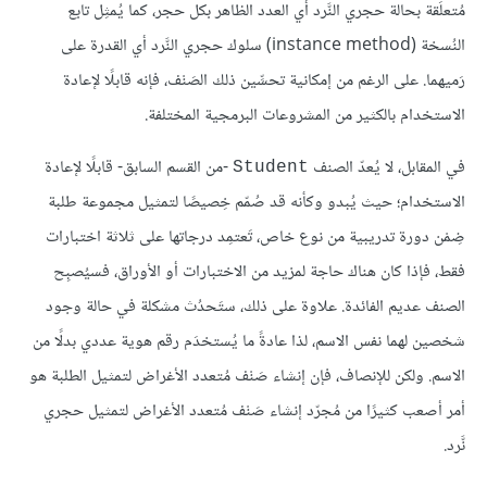
مُتعلِّقة بحالة حجري النَّرد أي العدد الظاهر بكل حجر، كما يُمثِل تابع
النُسخة (instance method) سلوك حجري النَّرد أي القدرة على
رَميهما. على الرغم من إمكانية تحسِّين ذلك الصَنْف، فإنه قابلًا لإعادة
الاستخدام بالكثير من المشروعات البرمجية المختلفة.
في المقابل، لا يُعدّ الصنف
-من القسم السابق- قابلًا لإعادة
Student
الاستخدام؛ حيث يُبدو وكأنه قد صُمّم خِصيصًا لتمثيل مجموعة طلبة
ضِمْن دورة تدريبية من نوع خاص، تَعتمِد درجاتها على ثلاثة اختبارات
فقط، فإذا كان هناك حاجة لمزيد من الاختبارات أو الأوراق، فسيُصبِح
الصنف عديم الفائدة. علاوة على ذلك، ستَحدُث مشكلة في حالة وجود
شخصين لهما نفس الاسم، لذا عادةً ما يُستخدَم رقم هوية عددي بدلًا من
الاسم. ولكن للإنصاف، فإن إنشاء صَنْف مُتعدد الأغراض لتمثيل الطلبة هو
أمر أصعب كثيرًا من مُجرّد إنشاء صَنْف مُتعدد الأغراض لتمثيل حجري
نَّرد.