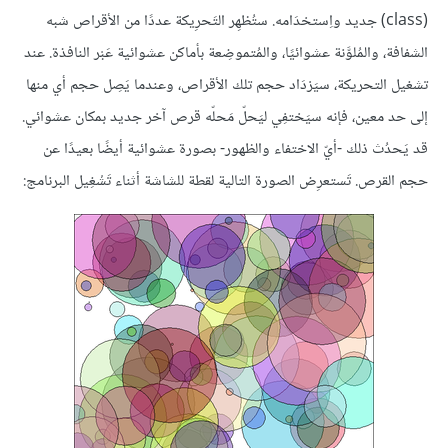
(class) جديد واِستخدَامه. ستُظهِر التَحرِيكة عددًا من الأقراص شبه
الشفافة، والمُلوَّنة عشوائيًا، والمُتموضِعة بأماكن عشوائية عَبْر النافذة. عند
تشغيل التحريكة، سيَزدَاد حجم تلك الأقراص، وعندما يَصِل حجم أي منها
إلى حد معين، فإنه سيَختفِي ليَحلّ مَحلّه قرص آخر جديد بمكان عشوائي.
قد يَحدُث ذلك -أيّ الاختفاء والظهور- بصورة عشوائية أيضًا بعيدًا عن
حجم القرص. تَستعرِض الصورة التالية لقطة للشاشة أثناء تَشْغِيل البرنامج: