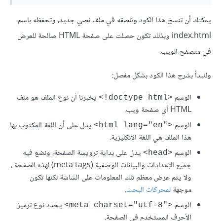
يمكنك أن تنسخ هذا الكود وتلصقه في ملف نصي جديد، وتحفظه باسم
index.html وبذلك تكون حصلت على صفحة HTML صالحة للعرض
في متصفح الويب.
ولنبدأ بشرح هذا الكود بشكل مفصل:
الوسم
يخبرنا أن نوع الملف هو ملف
<doctype html!>
HTML أي صفحة ويب.
الوسم
يدل على أن اللغة المكتوب بها
<"html lang="en>
هذا الملف هي اللغة الانكليزية.
الوسم
يدل على بداية ترويسة الصفحة، ونضع فيه
<head>
جميع الإعدادات والبيانات الوصفية (meta tags) لهذه الصفحة ،
ولا يتم عرض معظم تلك المعلومات على الشاشة لكنها تكون
موجهة
لمحركات البحث
.
الوسم
يحدد نوع ترميز
<"meta charset="utf-8>
الأحرف المستخدم في الصفحة.