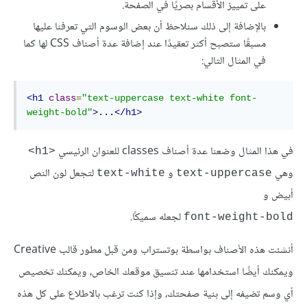
على تمييز الأقسام بصريًا في الصفحة.
بالإضافة إلى ذلك سنلاحظ أن بعض الوسوم التي تعرفنا عليها
مسبقًا ستصبح أكثر تعقيدًا عند إضافة عدة أصناف CSS لها كما
في المثال التالي:
<h1
class
=
"text-uppercase text-white font-
weight-bold"
>
...
</h1>
في هذا المثال وضعنا عدة أصناف classes للعنوان الرئيسي
<h1>
وهي
و
لتجعل لون النص
text-white
text-uppercase
أبيض و
لجعله سميكًا.
font-weight-bold
أنشئت هذه الأصناف بواسطة بوتستراب ومن قبل مطور قالب Creative
ويمكنك أيضًا استخدامها عند تنسيق موقعك الخاص، ويمكنك تخصيص
أي وسم تضيفه إلى بنية صفحتك، وإذا كنت ترغب بالاطلاع على كل هذه