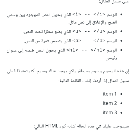
على سبيل المثال:
الوسم
الذي يحول النص الموجود بين وسمي
<i> -- </i>
الفتح والإغلاق إلى نص مائل.
الوسم
الذي يضع سطرًا تحت النص.
<u> -- </u>
الوسم
الذي يتضمن فقرة من النص.
<p> -- </p>
الوسم
الذي يحول النص ضمنه إلى عنوان
<h1> -- </h1>
رئيسي.
إن هذه الوسوم وسوم بسيطة، ولكن يوجد هناك وسوم أكثر تعقيدًا فعلى
سبيل المثال إذا أردت إنشاء القائمة التالية:
item 1
item 2
item 3
سيتوجب عليك في هذه الحالة كتابة كود HTML التالي: