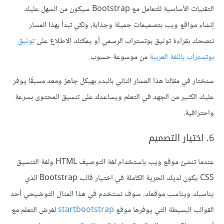
التقنيات الأساسية للتعامل مع Bootstrap سيكون من السهل عليك
إنشاء مواقع ويب بتصميمات جميلة وجذابة، ولكي تبدأ بهذا المسار
ننصحك بقراءة توثيق بوتستراب الرسمي أو يمكنك الاطلاع على
توثيق
بوتستراب باللغة العربية
من موسوعة حسوب.
سنختار في مقالنا هذا المسار الثاني بالبدء بهيكل جاهز ومعد مسبقًا يوفر
عليك الكثير من الجهد في التعلم ويساعدك على تنسيق المحتوى بسرعة
واحترافية.
6. اختيار التصميم
عندما تنشئ موقع ويب باستخدام لغة التوصيف HTML ولغة التنسيق
CSS يكون لديك الحرية الكاملة في اختيار قالب Bootstrap الذي
يناسبك ويناسب موقعك. سوف نستخدم في هذا المثال التوضيحي أحد
القوالب البسيطة التي يوفرها موقع
startbootstrap
لغرض التعلم مع