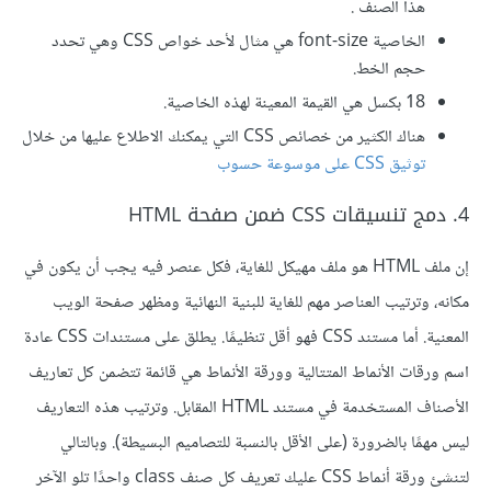
هذا الصنف .
الخاصية font-size هي مثال لأحد خواص CSS وهي تحدد
حجم الخط.
18 بكسل هي القيمة المعينة لهذه الخاصية.
هناك الكثير من خصائص CSS التي يمكنك الاطلاع عليها من خلال
توثيق CSS على موسوعة حسوب
4. دمج تنسيقات CSS ضمن صفحة HTML
إن ملف HTML هو ملف مهيكل للغاية، فكل عنصر فيه يجب أن يكون في
مكانه، وترتيب العناصر مهم للغاية للبنية النهائية ومظهر صفحة الويب
المعنية. أما مستند CSS فهو أقل تنظيمًا. يطلق على مستندات CSS عادة
اسم ورقات الأنماط المتتالية وورقة الأنماط هي قائمة تتضمن كل تعاريف
الأصناف المستخدمة في مستند HTML المقابل. وترتيب هذه التعاريف
ليس مهمًا بالضرورة (على الأقل بالنسبة للتصاميم البسيطة). وبالتالي
لتنشئ ورقة أنماط CSS عليك تعريف كل صنف class واحدًا تلو الآخر