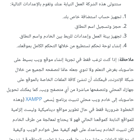
ستتولى هذه الشركة العمل النيابة عنك وتقوم بالإعدادات التالية:
تجهيز حساب استضافة خاص بك.
حجز وتسجيل اسم النطاق.
تجهيز بيئة العمل وإعدادات للربط بين الخادم واسم النطاق.
إنشاء لوحة تحكم تستطيع من خلالها التحكم الكامل بموقعك.
ملاحظة:
إذا كنت ترغب فقط في تجربة إنشاء موقع ويب بسيط على
حاسوبك بغرض التعلم ولا تنوي جعله عامًا لتصفحه الجميع من خلال
شبكة الإنترنت، فيمكنك أن تنشئ كافة الملفات الخاصة بالموقع على
جهازك المحلي وتتصفحها مباشرة من أي متصفح ويب، كما يمكنك تحويل
حاسوبك إلى خادم ويب محلي تثبيت برنامج يُسمى
XAMPP
(وهذه
الخطوة ضرورية فقط في حال تطوير مواقع ديناميكية وليست إلزامية
للمواقع الثابتة كموقعنا الحالي فهو لا يحتاج لمعالجة من طرف الخادم
لكن تثبيت الخادم يساعدك على فهم كيفية عمل خوادم الويب وكيفية
استضافة الملفات محليًا، مما يسهل فهم عملية تطوير المواقع قبل نشرها