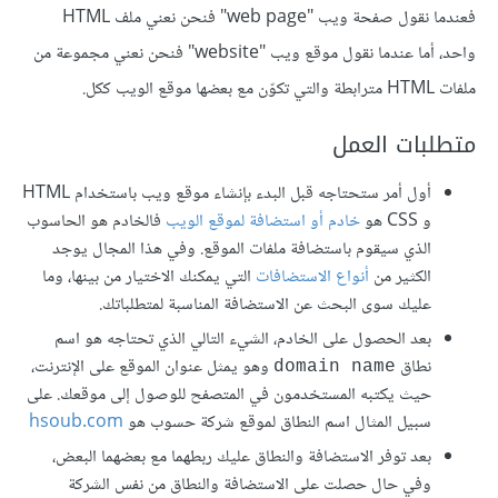
فعندما نقول صفحة ويب "web page" فنحن نعني ملف HTML
واحد، أما عندما نقول موقع ويب "website" فنحن نعني مجموعة من
ملفات HTML مترابطة والتي تكوّن مع بعضها موقع الويب ككل.
متطلبات العمل
أول أمر ستحتاجه قبل البدء بإنشاء موقع ويب باستخدام HTML
و CSS هو
خادم أو استضافة لموقع الويب
فالخادم هو الحاسوب
الذي سيقوم باستضافة ملفات الموقع. وفي هذا المجال يوجد
الكثير من
أنواع الاستضافات
التي يمكنك الاختيار من بينها، وما
عليك سوى البحث عن الاستضافة المناسبة لمتطلباتك.
بعد الحصول على الخادم، الشيء التالي الذي تحتاجه هو اسم
نطاق
وهو يمثل عنوان الموقع على الإنترنت،
domain name
حيث يكتبه المستخدمون في المتصفح للوصول إلى موقعك. على
سبيل المثال اسم النطاق لموقع شركة حسوب هو
hsoub.com
بعد توفر الاستضافة والنطاق عليك ربطهما مع بعضهما البعض،
وفي حال حصلت على الاستضافة والنطاق من نفس الشركة