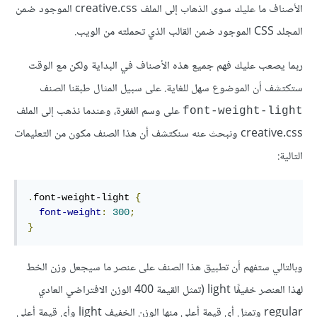
الأصناف ما عليك سوى الذهاب إلى الملف creative.css الموجود ضمن
المجلد CSS الموجود ضمن القالب الذي تحملته من الويب.
ربما يصعب عليك فهم جميع هذه الأصناف في البداية ولكن مع الوقت
ستكتشف أن الموضوع سهل للغاية. على سبيل المثال طبقنا الصنف
على وسم الفقرة، وعندما نذهب إلى الملف
font-weight-light
creative.css ونبحث عنه سنكتشف أن هذا الصنف مكون من التعليمات
التالية:
.
font-weight-light 
{
font-weight
:
300
;
}
وبالتالي ستفهم أن تطبيق هذا الصنف على عنصر ما سيجعل وزن الخط
لهذا العنصر خفيفًا light (تمثل القيمة 400 الوزن الافتراضي العادي
regular وتمثل أي قيمة أعلى منها الوزن الخفيف light وأي قيمة أعلى