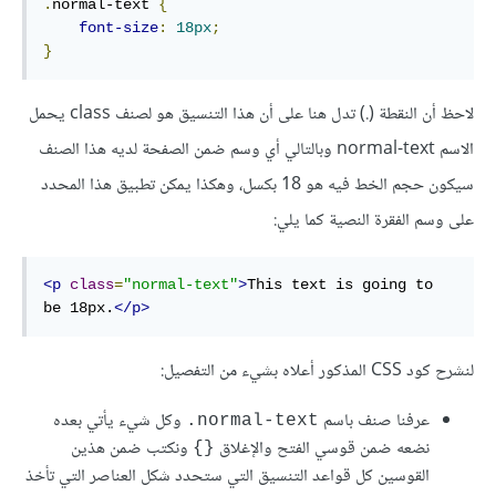
.
normal-text 
{
font-size
:
18px
;
}
لاحظ أن النقطة (.) تدل هنا على أن هذا التنسيق هو لصنف class يحمل
الاسم normal-text وبالتالي أي وسم ضمن الصفحة لديه هذا الصنف
سيكون حجم الخط فيه هو 18 بكسل، وهكذا يمكن تطبيق هذا المحدد
على وسم الفقرة النصية كما يلي:
<p
class
=
"normal-text"
>
This text is going to 
be 18px.
</p>
لنشرح كود CSS المذكور أعلاه بشيء من التفصيل:
عرفنا صنف باسم
وكل شيء يأتي بعده
normal-text.
نضعه ضمن قوسي الفتح والإغلاق
ونكتب ضمن هذين
{}
القوسين كل قواعد التنسيق التي ستحدد شكل العناصر التي تأخذ