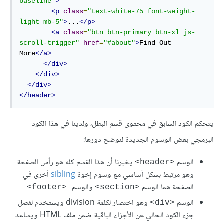
baseline"
>
<p
class
=
"text-white-75 font-weight-
light mb-5"
>
...
</p>
<a
class
=
"btn btn-primary btn-xl js-
scroll-trigger"
href
=
"#about"
>
Find Out 
More
</a>
</div>
</div>
</div>
</header>
يتحكم الكود السابق في محتوى قسم البطل، ولدينا في هذا الكود
البرمجي بعض الوسوم الجديدة لنوضح دورها:
الوسم
يخبرنا أن هذا القسم كله هو رأس الصفحة
<header>
وهو مرتبط بشكل أساسي مع وسوم إخوة
sibling
أخرى في
الصفحة هما الوسم
والوسم
 <footer>
<section>
الوسم
وهو اختصار لكلمة division ويستخدم لفصل
<div>
جزء الكود الحالي عن الأجزاء الباقية ضمن ملف HTML ويساعد