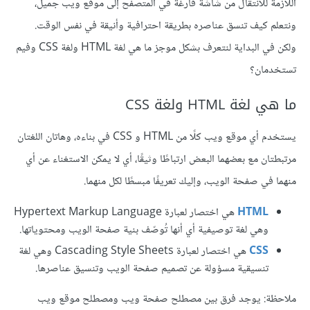
اللازمة للانتقال من شاشة فارغة في المتصفح إلى موقع ويب جميل،
ونتعلم كيف تنسق عناصره بطريقة احترافية وأنيقة في نفس الوقت.
ولكن في البداية لنتعرف بشكل موجز ما هي لغة HTML ولغة CSS وفيم
تستخدمان؟
ما هي لغة HTML ولغة CSS
يستخدم أي موقع ويب كلًا من HTML و CSS في بناءه، وهاتان اللغتان
مرتبطتان مع بعضهما البعض ارتباطًا وثيقًا، أي لا يمكن الاستغناء عن أي
منهما في صفحة الويب، وإليك تعريفًا مبسطًا لكل منهما.
HTML
هي اختصار لعبارة Hypertext Markup Language
وهي لغة توصيفية أي أنها تُوصّف بنية صفحة الويب ومحتوياتها.
CSS
هي اختصار لعبارة Cascading Style Sheets وهي لغة
تنسيقية مسؤولة عن تصميم صفحة الويب وتنسيق عناصرها.
ملاحظة: يوجد فرق بين مصطلح صفحة ويب ومصطلح موقع ويب