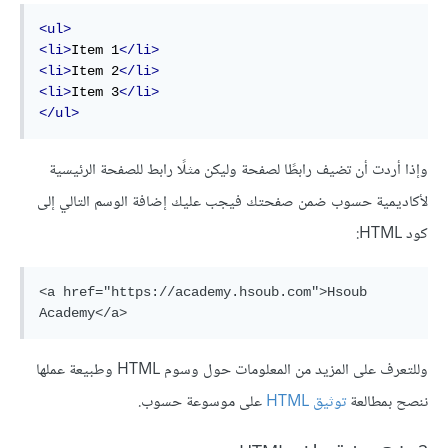
<ul>
<li>
Item 1
</li>
<li>
Item 2
</li>
<li>
Item 3
</li>
</ul>
وإذا أردت أن تضيف رابطًا لصفحة وليكن مثلًا رابط للصفحة الرئيسية
لأكاديمية حسوب ضمن صفحتك فيجب عليك إضافة الوسم التالي إلى
كود HTML:
<a href="https://academy.hsoub.com">Hsoub 
وللتعرف على المزيد من المعلومات حول وسوم HTML وطبيعة عملها
ننصح بمطالعة
توثيق HTML
على موسوعة حسوب.