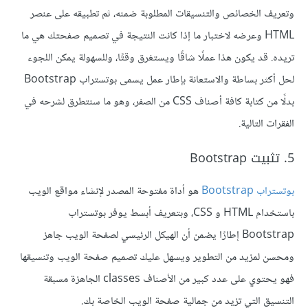
وتعريف الخصائص والتنسيقات المطلوبة ضمنه، ثم تطبيقه على عنصر
HTML وعرضه لاختبار ما إذا كانت النتيجة في تصميم صفحتك هي ما
تريده. قد يكون هذا عملًا شاقًا ويستغرق وقتًا، وللسهولة يمكن اللجوء
لحل أكثر بساطة والاستعانة بإطار عمل يسمى بوتستراب Bootstrap
بدلًا من كتابة كافة أصناف CSS من الصفر، وهو ما سنتطرق لشرحه في
الفقرات التالية.
5. تثبيت Bootstrap
بوتستراب Bootstrap
هو أداة مفتوحة المصدر لإنشاء مواقع الويب
باستخدام HTML و CSS، وبتعريف أبسط يوفر بوتستراب
Bootstrap إطارًا يضمن أن الهيكل الرئيسي لصفحة الويب جاهز
ومحسن لمزيد من التطوير ويسهل عليك تصميم صفحة الويب وتنسيقها
فهو يحتوي على عدد كبير من الأصناف classes الجاهزة مسبقة
التنسيق التي تزيد من جمالية صفحة الويب الخاصة بك.