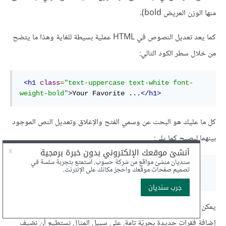
منها الوزن العريض bold).
كما يعد تعديل النصوص في HTML عملية بسيطة للغاية وهذا ما يتضح
من خلال سطر الكود التالي:
<h1
class
=
"text-uppercase text-white font-
weight-bold"
>
Your Favorite ...
</h1>
كل ما عليك هو البحث عن وسمي الفتح والإغلاق وتعديل النص الموجود
بينهما ليصبح كما يلي:
<h1
class
=
"text-uppercase text-white font-
weight-bold"
>
Your Favorite ...
</h1>
يمكن عمل الشيء نفسه في جميع وسوم صفحة HTML، كما يمكن
إضافة فقرات جديدة بحريّة تامة. على سبيل المثال نستطيع أن نضيف