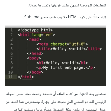
التعليمات البرمجية لتسهل عليك قراءتها وتمييزها بصريًا.
إليك مثالًا على كود HTML مكتوب ضمن محرر Sublime:
تستطيع بعد الانتهاء من كتابة الملف أن تنسخه وتضعه صف ضمن المجلد
الرئيسي للخادم المحلي الذي نصبته على جهازك وتستعرض هذا الملف من
خلال المتصفح، لن يكون شكل الصفحة جميلًا حاليًا وسيظهر كما في