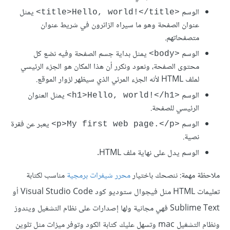
الوسم
يمثل
<title>Hello, world!</title>
عنوان الصفحة وهو ما سيراه الزائرون في شريط عنوان
متصفحاتهم.
الوسم
يمثل بداية جسم الصفحة وفيه نضع كل
<body>
محتوى الصفحة، ونعود ونكرر أن هذا المكان هو الجزء الرئيسي
لملف HTML لأنه الجزء المرئي الذي سيظهر لزوار الموقع.
الوسم
يمثل العنوان
<h1>Hello, world!</h1>
الرئيسي للصفحة.
الوسم
يعبر عن فقرة
<p>My first web page.</p>
نصية.
الوسم يدل على نهاية ملف HTML.
ملاحظة مهمة: ننصحك باختيار
محرر شيفرات برمجية
مناسب لكتابة
تعليمات HTML مثل فيجوال ستوديو كود Visual Studio Code أو
Sublime Text فهي مجانية ولها إصدارات على نظام التشغيل ويندوز
ونظام التشغيل mac وتسهل عليك كتابة الكود وتوفر ميزات مثل تلوين