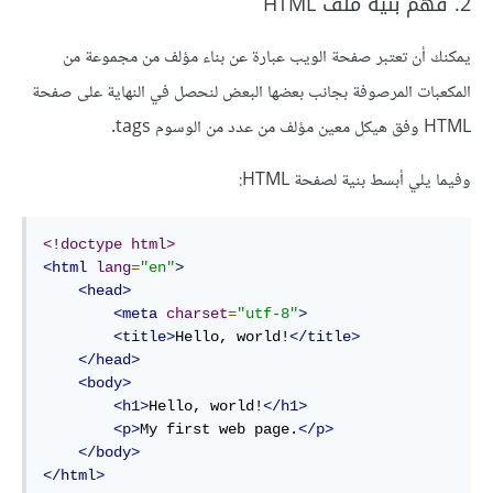
2. فهم بنية ملف HTML
يمكنك أن تعتبر صفحة الويب عبارة عن بناء مؤلف من مجموعة من
المكعبات المرصوفة بجانب بعضها البعض لنحصل في النهاية على صفحة
HTML وفق هيكل معين مؤلف من عدد من الوسوم tags.
وفيما يلي أبسط بنية لصفحة HTML:
<!doctype html>
<html
lang
=
"en"
>
<head>
<meta
charset
=
"utf-8"
>
<title>
Hello, world!
</title>
</head>
<body>
<h1>
Hello, world!
</h1>
<p>
My first web page.
</p>
</body>
</html>