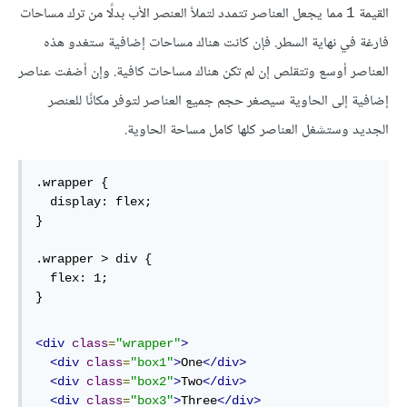
القيمة
مما يجعل العناصر تتمدد لتملأ العنصر الأب بدلًا من ترك مساحات
1
فارغة في نهاية السطر. فإن كانت هناك مساحات إضافية ستغدو هذه
العناصر أوسع وتتقلص إن لم تكن هناك مساحات كافية. وإن أضفت عناصر
إضافية إلى الحاوية سيصغر حجم جميع العناصر لتوفر مكانًا للعنصر
الجديد وستشغل العناصر كلها كامل مساحة الحاوية.
.wrapper {

  display: flex;

}

.wrapper > div {

  flex: 1;

}
<div
class
=
"wrapper"
>
<div
class
=
"box1"
>
One
</div>
<div
class
=
"box2"
>
Two
</div>
<div
class
=
"box3"
>
Three
</div>