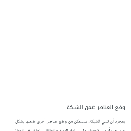
وضع العناصر ضمن الشبكة
بمجرد أن تبني الشبكة، ستتمكن من وضع عناصر أخرى ضمنها بشكل
صريح بدلًا من الاعتماد على سلوك التوضع التلقائي. نعرّف في المثال