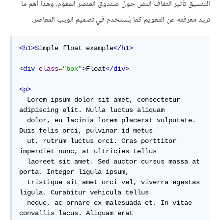
التنسيق تأثير التفاف النص حول صندوق العنصر المعوّم، وهذا أهم ما
تريد معرفته عن التعويم كما يُستخدم في تصميم الويب المعاصر.
<h1>
Simple float example
</h1>
<div
class
=
"box"
>
Float
</div>
<p>
  Lorem ipsum dolor sit amet, consectetur 
adipiscing elit. Nulla luctus aliquam

  dolor, eu lacinia lorem placerat vulputate. 
Duis felis orci, pulvinar id metus

  ut, rutrum luctus orci. Cras porttitor 
imperdiet nunc, at ultricies tellus

  laoreet sit amet. Sed auctor cursus massa at 
porta. Integer ligula ipsum,

  tristique sit amet orci vel, viverra egestas 
ligula. Curabitur vehicula tellus

  neque, ac ornare ex malesuada et. In vitae 
convallis lacus. Aliquam erat
