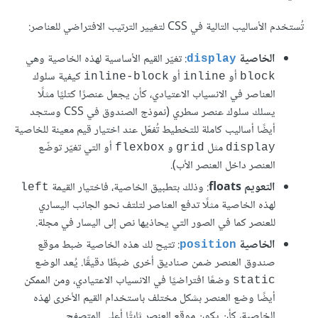
تُستخدم الأساليب التالية في CSS لتغيير الترتيب الافتراضي للعناصر:
الخاصية
: تغيّر القيم الأساسية لهذه الخاصية وهي
display
أو
أو
كيفية سلوك
inline-block
inline
block
العناصر في الانسياب الاعتيادي، كأن يجعل عنصرًا كتليًا مثلًا
يسلك سلوك عنصر سطري (نموذج الصندوق في CSS وستجد
أيضًا أساليب كاملة للتخطيط تُفعّل عند اختيار قيم معينة للخاصية
مثل
و
أو التي تغيّر توضّع
flexbox
grid
display
العنصر داخل العنصر الأب).
التعويم floats
: وذلك بتطبيق الخاصية، فاختيار القيمة
left
لهذه الخاصية مثلًا تدفع العناصر لتلتف نحو الجانب اليساري
للعنصر كما في الصور التي يحاذيها نص إلى اليسار في مجلة.
الخاصية
: تتيح لك هذه الخاصية ضبط موقع
position
صندوق العنصر ضمن صناديق أخرى ضبطًا دقيقًا. يُعد الوضع
وضعًا افتراضيًا في الانسياب الاعتيادي، ومن الممكن
static
أيضًا وضع العنصر بشكل مختلف باستخدام القيم الأخرى لهذه
الخاصية، كأن يكون موقع العنصر ثابتًا أعلى المتصفح.