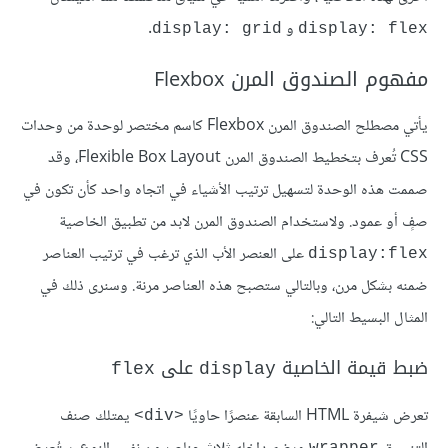
و
.
display: grid
display: flex
مفهوم الصندوق المرن Flexbox
يأتي مصطلح الصندوق المرن Flexbox كاسم مختصر لوحدة من وحدات
CSS تُعرف بتخطيط الصندوق المرن Flexible Box Layout، وقد
صممت هذه الوحدة لتسهيل ترتيب الأشياء في اتجاه واحد كأن تكون في
صفٍ أو عمود. ولاستخدام الصندوق المرن لابد من تطبيق الخاصية
على العنصر الأب الذي ترغب في ترتيب العناصر
display:flex
ضمنه بشكل مرن، وبالتالي ستصبح هذه العناصر مرنة. وسنرى ذلك في
المثال البسيط التالي:
ضبط قيمة الخاصية
على
flex
display
تعرض شيفرة HTML السابقة عنصرًا حاويًا
يمتلك صنف
<div>