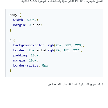
تُنسق شيفرة HTML افتراضيًا باستخدام شيفرة CSS التالية:
body 
{
width
:
500px
;
margin
:
0
 auto
;
}
p 
{
background-color
:
rgb
(
207
,
232
,
220
);
border
:
2px
 solid 
rgb
(
79
,
185
,
227
);
padding
:
10px
;
margin
:
10px
;
border-radius
:
5px
;
}
إليك خرج الشيفرة السابقة على المتصفح: