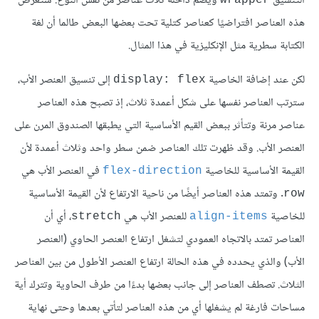
التنسيق
ويضم داخله ثلاث عناصر من نفس النوع. ستُعرض
wrapper
هذه العناصر افتراضيًا كعناصر كتلية تحت بعضها البعض طالما أن لغة
الكتابة سطرية مثل الإنكليزية في هذا المثال.
لكن عند إضافة الخاصية
إلى تنسيق العنصر الأب،
display: flex
سترتب العناصر نفسها على شكل أعمدة ثلاث، إذ تصبح هذه العناصر
عناصر مرنة وتتأثر ببعض القيم الأساسية التي يطبقها الصندوق المرن على
العنصر الأب. وقد ظهرت تلك العناصر ضمن سطر واحد وثلاث أعمدة لأن
القيمة الأساسية للخاصية
في العنصر الأب هي
flex-direction
. وتمتد هذه العناصر أيضًا من ناحية الارتفاع لأن القيمة الأساسية
row
للخاصية
للعنصر الأب هي
، أي أن
stretch
align-items
العناصر تمتد بالاتجاه العمودي لتشغل ارتفاع العنصر الحاوي (العنصر
الأب) والذي يحدده في هذه الحالة ارتفاع العنصر الأطول من بين العناصر
الثلاث. تصطف العناصر إلى جانب بعضها بدءًا من طرف الحاوية وتترك أية
مساحات فارغة لم يشغلها أي من هذه العناصر لتأتي بعدها وحتى نهاية