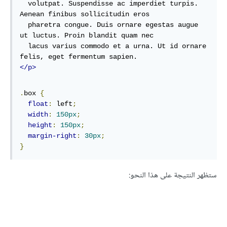
  volutpat. Suspendisse ac imperdiet turpis. 
Aenean finibus sollicitudin eros

  pharetra congue. Duis ornare egestas augue 
ut luctus. Proin blandit quam nec

  lacus varius commodo et a urna. Ut id ornare 
</p>
.
box 
{
float
:
 left
;
width
:
150px
;
height
:
150px
;
margin-right
:
30px
;
}
ستظهر النتيجة على هذا النحو: