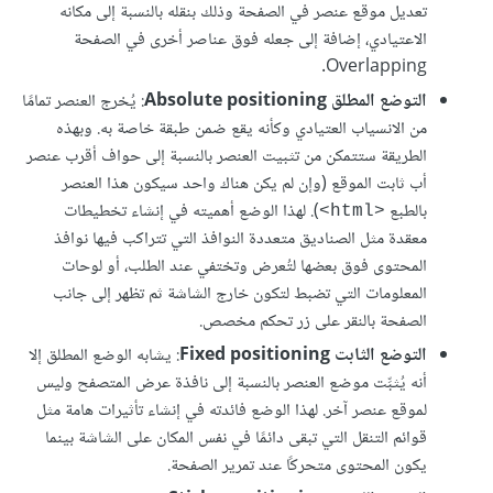
تعديل موقع عنصر في الصفحة وذلك بنقله بالنسبة إلى مكانه
الاعتيادي، إضافة إلى جعله فوق عناصر أخرى في الصفحة
Overlapping.
التوضع المطلق Absolute positioning
: يُخرج العنصر تمامًا
من الانسياب العتيادي وكأنه يقع ضمن طبقة خاصة به. وبهذه
الطريقة ستتمكن من تثبيت العنصر بالنسبة إلى حواف أقرب عنصر
أب ثابت الموقع (وإن لم يكن هناك واحد سيكون هذا العنصر
بالطبع
). لهذا الوضع أهميته في إنشاء تخطيطات
<html>
معقدة مثل الصناديق متعددة النوافذ التي تتراكب فيها نوافذ
المحتوى فوق بعضها لتُعرض وتختفي عند الطلب، أو لوحات
المعلومات التي تضبط لتكون خارج الشاشة ثم تظهر إلى جانب
الصفحة بالنقر على زر تحكم مخصص.
التوضع الثابت Fixed positioning
: يشابه الوضع المطلق إلا
أنه يُثبِّت موضع العنصر بالنسبة إلى نافذة عرض المتصفح وليس
لموقع عنصر آخر. لهذا الوضع فائدته في إنشاء تأثيرات هامة مثل
قوائم التنقل التي تبقى دائمًا في نفس المكان على الشاشة بينما
يكون المحتوى متحركًا عند تمرير الصفحة.