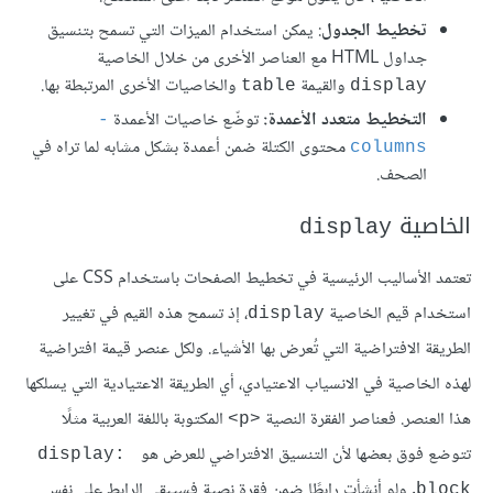
تخطيط الجدول
: يمكن استخدام الميزات التي تسمح بتنسيق
جداول HTML مع العناصر الأخرى من خلال الخاصية
والقيمة
والخاصيات الأخرى المرتبطة بها.
table
display
التخطيط متعدد الأعمدة:
توضّع خاصيات الأعمدة
-
محتوى الكتلة ضمن أعمدة بشكل مشابه لما تراه في
columns
الصحف.
الخاصية
display
تعتمد الأساليب الرئيسية في تخطيط الصفحات باستخدام CSS على
استخدام قيم الخاصية
، إذ تسمح هذه القيم في تغيير
display
الطريقة الافتراضية التي تُعرض بها الأشياء. ولكل عنصر قيمة افتراضية
لهذه الخاصية في الانسياب الاعتيادي، أي الطريقة الاعتيادية التي يسلكها
هذا العنصر. فعناصر الفقرة النصية
المكتوبة باللغة العربية مثلًا
<p>
تتوضع فوق بعضها لأن التنسيق الافتراضي للعرض هو
display: 
. ولو أنشأت رابطًا ضمن فقرة نصية فسيبقى الرابط على نفس
block