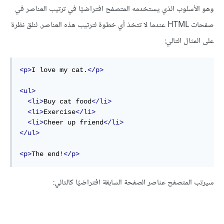
وهو الأسلوب الذي يستخدمه المتصفح افتراضيًا في ترتيب العناصر في
صفحات HTML عندما لا تتخذ أي خطوة لترتيب هذه العناصر. لنلق نظرة
على المثال التالي:
<p>
I love my cat.
</p>
<ul>
<li>
Buy cat food
</li>
<li>
Exercise
</li>
<li>
Cheer up friend
</li>
</ul>
<p>
The end!
</p>
سيرتب المتصفح عناصر الصفحة السابقة افتراضيًا كالتالي: