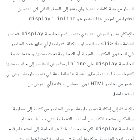
السطر مع بقية كلمات الفقرة ولن يقفز إلى السطر الثاني لأن التنسيق
الافتراضي لعرض هذا العنصر هو
.
display: inline
بالإمكان تغيير العرض التقليدي بتغيير قيم الخاصية
. فعنصر
display
القائمة مثلًا
يسلك سلوك الكتلة افتراضيًا، أي تظهر هذه العناصر
<li>
في المحتوى المكتوب بالعربية أو الانجليزية تحت بعضها. وعندما نضبط
الخاصية
على
، ستُعرض العناصر إلى جانب بعضها
inline
display
كفقرة نصية اعتيادية. تظهر أهمية هذه الطريقة في تغيير طريقة عرض أي
عنصر من عناصر HTML دون المساس بدلالته (أي الغرض من
استخدامه).
بالإضافة إلى إمكانية تغيير طريقة عرض العناصر من كتلية إلى سطرية
وبالعكس، ستجد الكثير من أساليب التخطيط التي تبدأ باستخدام
الخاصية
. لكن ما يحدث عادة هو الحاجة إلى استخدام قيم
display
أخرى لهذه الخاصية، وأكثرها أهمية في سياق مناقشتنا هما القيمتان