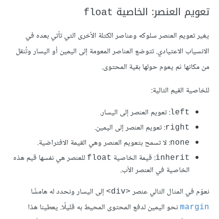
تعويم العنصر: الخاصية
float
يغير تعويم العنصر سلوكه وعناصر الكتلة الأخرى التي تأتي بعده في
الانسياب الاعتيادي. تتوضع العناصر المعومة إلى اليمين أو اليسار وتُنقل
من مكانها ثم يعوم حولها بقية المحتوى.
للخاصية القيم التالية:
: تعويم العنصر إلى اليسار.
left
: تعويم العنصر إلى اليمين.
right
: لا تسمح بتعويم العنصر وهي القيمة الافتراضية.
none
: قيمة الخاصية
للعنصر هي نفسها قيم هذه
float
inherit
الخاصية في العنصر الأب.
نعوّم في المثال التالي عنصر
إلى اليسار ونحدد له هامشًا
<div>
نحو اليمين لدفع المحتوى المحيط به قليلًا. يعطينا هذا
margin