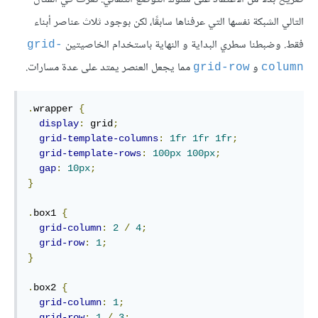
التالي الشبكة نفسها التي عرفناها سابقًا، لكن بوجود ثلاث عناصر أبناء
فقط. وضبطنا سطري البداية و النهاية باستخدام الخاصيتين
grid-
و
مما يجعل العنصر يمتد على عدة مسارات.
grid-row
column
.
wrapper 
{
display
:
 grid
;
grid-template-columns
:
1fr
1fr
1fr
;
grid-template-rows
:
100px
100px
;
gap
:
10px
;
}
.
box1 
{
grid-column
:
2
/
4
;
grid-row
:
1
;
}
.
box2 
{
grid-column
:
1
;
grid-row
:
1
/
3
;