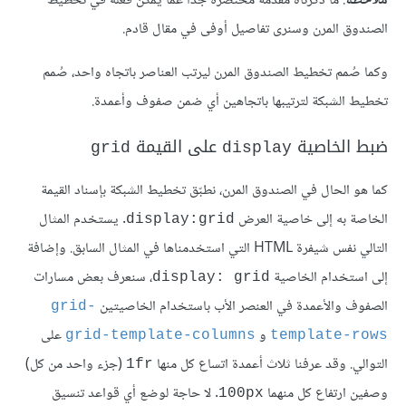
ملاحظة
: ما ذكرناه مقدمة مختصرة جدًا عما يمكن فعله في تخطيط
الصندوق المرن وسنرى تفاصيل أوفى في مقال قادم.
وكما صُمم تخطيط الصندوق المرن ليرتب العناصر باتجاه واحد، صُمم
تخطيط الشبكة لترتيبها باتجاهين أي ضمن صفوف وأعمدة.
ضبط الخاصية
على القيمة
grid
display
كما هو الحال في الصندوق المرن، نطبّق تخطيط الشبكة بإسناد القيمة
الخاصة به إلى خاصية العرض
. يستخدم المثال
display:grid
التالي نفس شيفرة HTML التي استخدمناها في المثال السابق. وإضافة
إلى استخدام الخاصية
، سنعرف بعض مسارات
display: grid
الصفوف والأعمدة في العنصر الأب باستخدام الخاصيتين
grid-
و
على
grid-template-columns
template-rows
التوالي. وقد عرفنا ثلاث أعمدة اتساع كل منها
(جزء واحد من كل)
1fr
وصفين ارتفاع كل منهما
. لا حاجة لوضع أي قواعد تنسيق
100px