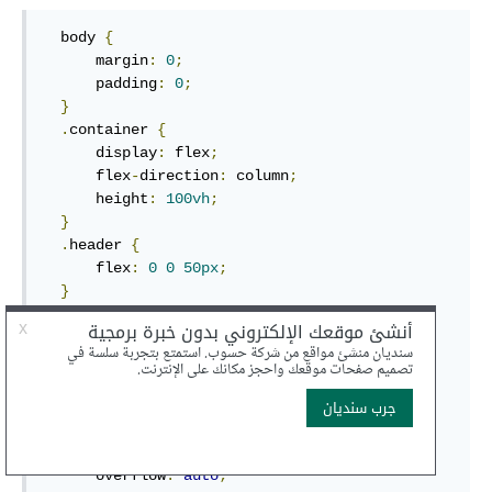
  body 
{
      margin
:
0
;
      padding
:
0
;
}
.
container 
{
      display
:
 flex
;
      flex
-
direction
:
 column
;
      height
:
100vh
;
}
.
header 
{
      flex
:
0
0
50px
;
}
.
content
-
body 
{
      flex
:
1
1
auto
;
      display
:
 flex
;
      flex
-
direction
:
 row
;
}
.
content
-
body 
.
content 
{
      flex
:
1
1
auto
;
      overflow
:
auto
;