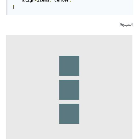
    align
-
items
:
 center
;
}
النتيجة