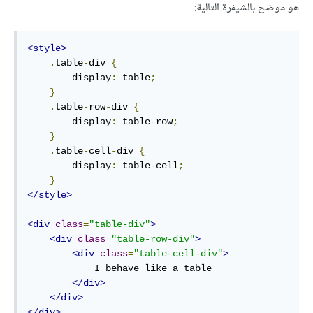
هو موضح بالشيفرة التالية:
<style>
.
table
-
div 
{
        display
:
 table
;
}
.
table
-
row
-
div 
{
        display
:
 table
-
row
;
}
.
table
-
cell
-
div 
{
        display
:
 table
-
cell
;
}
</style>
<div
class
=
"table-div"
>
<div
class
=
"table-row-div"
>
<div
class
=
"table-cell-div"
>
            I behave like a table

</div>
</div>
</div>