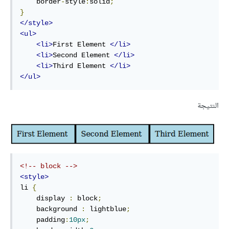
    border
-
style
:
solid
;
}
</style>
<ul>
<li>
First Element 
</li>
<li>
Second Element 
</li>
<li>
Third Element 
</li>
</ul>
النتيجة
<!-- block -->
<style>
li 
{
    display 
:
 block
;
    background 
:
 lightblue
;
    padding
:
10px
;