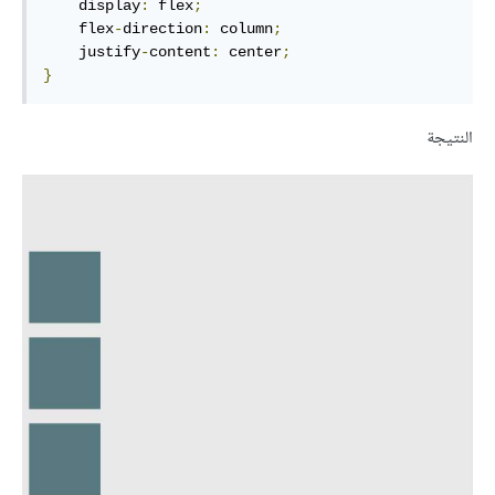
    display
:
 flex
;
    flex
-
direction
:
 column
;
    justify
-
content
:
 center
;
}
النتيجة