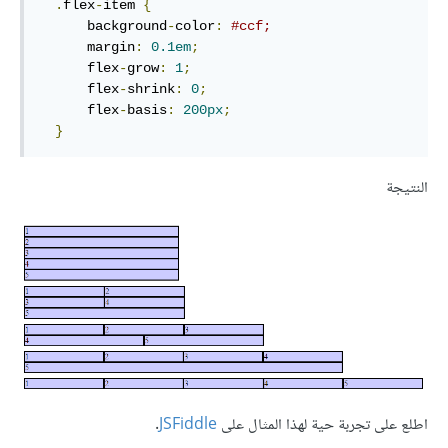
.
flex
-
item 
{
      background
-
color
:
#ccf;
      margin
:
0.1em
;
      flex
-
grow
:
1
;
      flex
-
shrink
:
0
;
      flex
-
basis
:
200px
;
}
النتيجة
اطلع على تجربة حية لهذا المثال على
JSFiddle
.