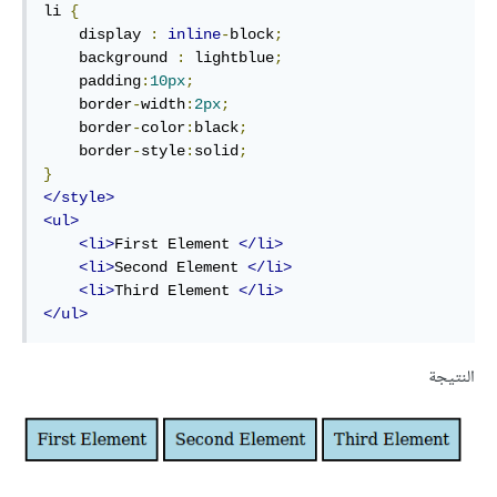
li 
{
    display 
:
inline
-
block
;
    background 
:
 lightblue
;
    padding
:
10px
;
    border
-
width
:
2px
;
    border
-
color
:
black
;
    border
-
style
:
solid
;
}
</style>
<ul>
<li>
First Element 
</li>
<li>
Second Element 
</li>
<li>
Third Element 
</li>
</ul>
النتيجة