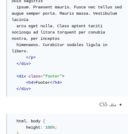
Duis sagittis

  ipsum. Praesent mauris. Fusce nec tellus sed 
augue semper porta. Mauris massa. Vestibulum 
lacinia

  arcu eget nulla. Class aptent taciti 
sociosqu ad litora torquent per conubia 
nostra, per inceptos

  himenaeos. Curabitur sodales ligula in 
libero.

</p>
</div>
<div
class
=
"footer"
>
<h4>
Footer
</h4>
</div>
ملف CSS
  html
,
 body 
{
      height
:
100
%;
}