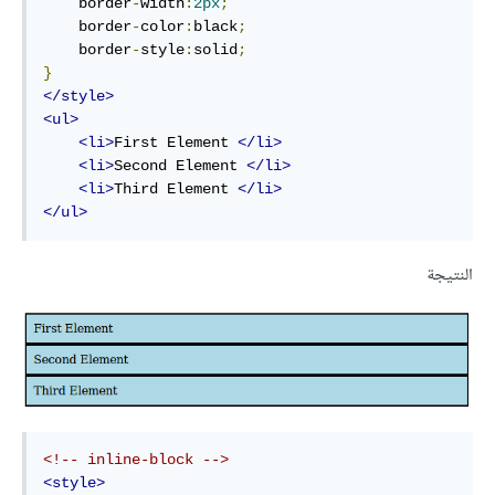
    border
-
width
:
2px
;
    border
-
color
:
black
;
    border
-
style
:
solid
;
}
</style>
<ul>
<li>
First Element 
</li>
<li>
Second Element 
</li>
<li>
Third Element 
</li>
</ul>
النتيجة
<!-- inline-block -->
<style>