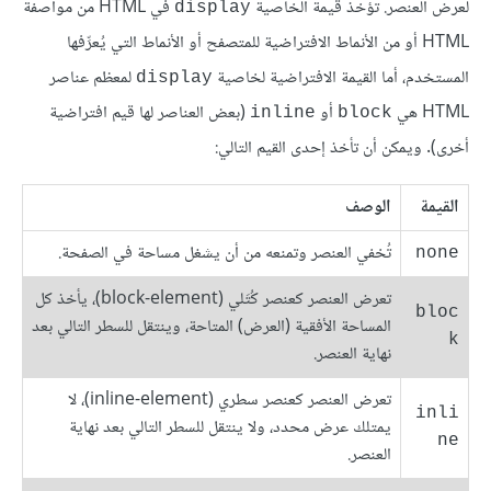
لعرض العنصر. تؤخذ قيمة الخاصية
في HTML من مواصفة
display
HTML أو من الأنماط الافتراضية للمتصفح أو الأنماط التي يُعرِّفها
المستخدم، أما القيمة الافتراضية لخاصية
لمعظم عناصر
display
HTML هي
أو
(بعض العناصر لها قيم افتراضية
inline
block
أخرى). ويمكن أن تأخذ إحدى القيم التالي:
القيمة
الوصف
تُخفي العنصر وتمنعه من أن يشغل مساحة في الصفحة.
none
تعرض العنصر كعنصر كُتَلي (block-element)، يأخذ كل
bloc
المساحة الأفقية (العرض) المتاحة، وينتقل للسطر التالي بعد
k
نهاية العنصر.
تعرض العنصر كعنصر سطري (inline-element)، لا
inli
يمتلك عرض محدد، ولا ينتقل للسطر التالي بعد نهاية
ne
العنصر.