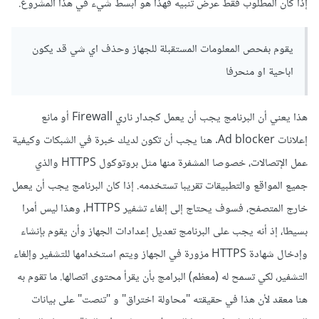
إذا كان المطلوب فقط عرض تنبيه فهذا هو أبسط شيء في هذا المشروع.
يقوم بفحص المعلومات المستقبلة للجهاز وحذف اي شي قد يكون
اباحية او منحرفا
هذا يعني أن البرنامج يجب أن يعمل كجدار ناري Firewall أو مانع
إعلانات Ad blocker. هنا يجب أن تكون لديك خبرة في الشبكات وكيفية
عمل الإتصالات، خصوصا المشفرة منها مثل بروتوكول HTTPS والذي
جميع المواقع والتطبيقات تقريبا تستخدمه. إذا كان البرنامج يجب أن يعمل
خارج المتصفح، فسوف يحتاج إلى إلغاء تشفير HTTPS، وهذا ليس أمرا
بسيطا، إذ أنه يجب على البرنامج تعديل إعدادات الجهاز وأن يقوم بإنشاء
وإدخال شهادة HTTPS مزورة في الجهاز ويتم استخدامها للتشفير وإلغاء
التشفير، لكي تسمح له (معظم) البرامج بأن يقرأ محتوى اتصالها. ما تقوم به
هنا معقد لأن هذا في حقيقته "محاولة اختراق" و "تنصت" على بيانات