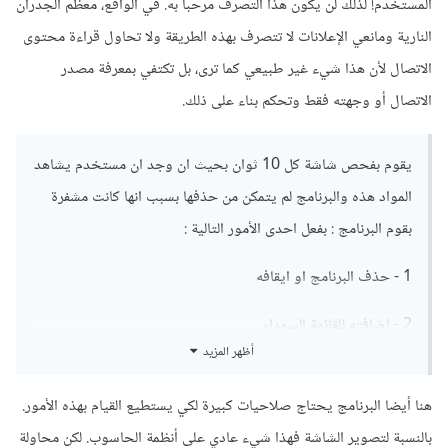
المستخدم! لذلك لن يكون هذا التصرف مرحبا به. في الواقع، معظم الجدران
النارية ومانعي الإعلانات لا تتصرف بهذه الطريقة ولا تحاول قراءة محتوى
الاتصال لأن هذا شيء غير طبيعي كما ترى، بل تكتفي بمعرفة مصدر
الاتصال أو وجهته فقط وتحكم بناء على ذلك.
يقوم بفحص شاشة كل 10 ثوان بحيث ان وجد ان مستخدم يشاهد
المواد هذه والبرنامج لم يتمكن من حذفها بسبب انها كانت مشفرة
بقوم البرنامج : بفعل احدى الأمور التالية
:
1 - حذف البرنامج او ايقافه
2 - اضافته للقائمة السوداء
أظهر المزيد
3 - ايقاف الشاشة واعطاء ابلاغ او عدم العرض للمادة (فيسبوك او
يوتيوب الخ)
هنا أيضا البرنامج يحتاج صلاحيات كبيرة لكي يستطيع القيام بهذه الأمور.
بالنسبة لتصوير الشاشة فهذا شيء عادي على أنظمة الحاسوب. لكن محاولة