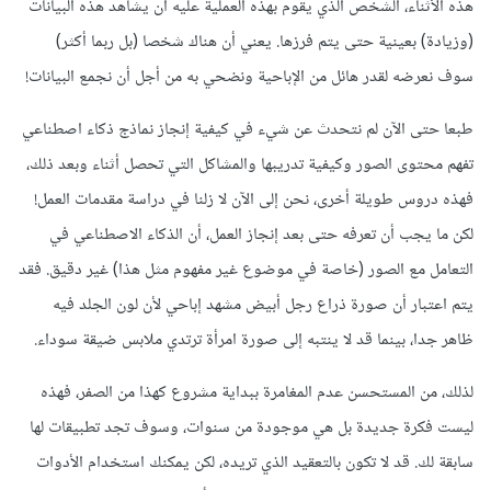
هذه الأثناء، الشخص الذي يقوم بهذه العملية عليه أن يشاهد هذه البيانات
(وزيادة) بعينية حتى يتم فرزها. يعني أن هناك شخصا (بل ربما أكثر)
سوف نعرضه لقدر هائل من الإباحية ونضحي به من أجل أن نجمع البيانات!
طبعا حتى الآن لم نتحدث عن شيء في كيفية إنجاز نماذج ذكاء اصطناعي
تفهم محتوى الصور وكيفية تدريبها والمشاكل التي تحصل أثناء وبعد ذلك،
فهذه دروس طويلة أخرى، نحن إلى الآن لا زلنا في دراسة مقدمات العمل!
لكن ما يجب أن تعرفه حتى بعد إنجاز العمل، أن الذكاء الاصطناعي في
التعامل مع الصور (خاصة في موضوع غير مفهوم مثل هذا) غير دقيق. فقد
يتم اعتبار أن صورة ذراع رجل أبيض مشهد إباحي لأن لون الجلد فيه
ظاهر جدا، بينما قد لا ينتبه إلى صورة امرأة ترتدي ملابس ضيقة سوداء.
لذلك، من المستحسن عدم المغامرة ببداية مشروع كهذا من الصفر، فهذه
ليست فكرة جديدة بل هي موجودة من سنوات، وسوف تجد تطبيقات لها
سابقة لك. قد لا تكون بالتعقيد الذي تريده، لكن يمكنك استخدام الأدوات