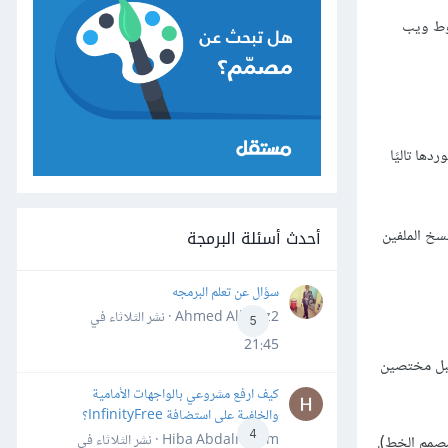
وط ويب
ا تاليًا
أحدث أسئلة البرمجة
نسخ الملفين
سؤال عن تعلم البرمجه
Ahmed Alhafiz2 · نشر
الثلاثاء في
5
21:45
قبل مختصين
كيف ارفع مشروعي بالواجهات الأمامية
والخلفية على استضافة InfinityFree؟
4
Hiba Abdalrheem · نشر
الثلاثاء في
صمم الخط).