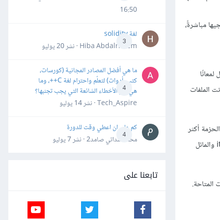
16:50
ها مباشرةً،
لغة solidity
3
Hiba Abdalrheem · نشر
20 يوليو
ما هي أفضل المصادر المجانية (كورسات،
و slab serif font) والآخر أقل لمعانًا
كتب، أدوات) لتعلّم واحترام لغة C++، وما
نت الملفات
4
هي أهم الأخطاء الشائعة التي يجب تجنبها؟
Tech_Aspire · نشر
14 يوليو
كم علي ان اعطي وقت للدورة
وقد تجد ضمن الحزمة أكثر
4
محمد سداتي صامد2 · نشر
7 يوليو
من خط، إذ توزّع بعض الخطوط مثل عائلة واحدة مع عدة توزيعات، مثل الخط الرفيع أو النحيف thin والمتوسط medium والغامق bold والمائل italic والمائل
تابعنا على