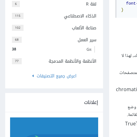
لغة R
6
font
}
الذكاء الاصطناعي
115
صناعة الألعاب
102
سير العمل
68
38
Git
 لهذا لا
الأنظمة والأنظمة المدمجة
77
م كذلك المتصفحات
اعرض جميع التصنيفات
ا في ذلك الخطوط المتغيرة variable fonts والخطوط الملونة chromatic fonts
إعلانات
 وضع