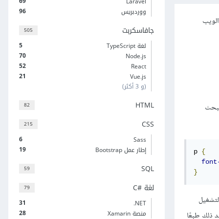
69
Laravel
96
ووردبريس
 في الويب
جافاسكربت
505
5
لغة TypeScript
70
Node.js
52
React
21
Vue.js
(و 3 أكثر)
HTML
82
يبحث
CSS
215
6
Sass
19
إطار عمل Bootstrap
p 
{
font
SQL
59
}
لغة C#‎
79
لتشغيل
31
‎.NET
28
منصة Xamarin
د ذلك طبعًا