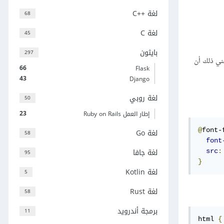
لغة C++‎
68
لغة C
45
بايثون
297
ويعني ذلك أن
66
Flask
43
Django
لغة روبي
50
23
إطار العمل Ruby on Rails
@
font-
لغة Go
58
font
لغة جافا
src
:
95
}
لغة Kotlin
5
لغة Rust
58
برمجة أندرويد
11
html 
{