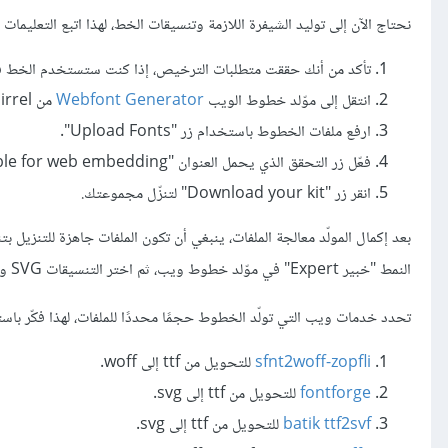
نحتاج الآن إلى توليد الشيفرة اللازمة وتنسيقات الخط، لهذا اتبع التعليمات ا
تأكد من أنك حققت متطلبات الترخيص، إذا كنت ستستخدم الخط 
انتقل إلى موّلد خطوط الويب
Webfont Generator
من Fontsquirrel.
ارفع ملفات الخطوط باستخدام زر "Upload Fonts".
فعّل زر التحقق الذي يحمل العنوان "Yes, the fonts I'm uploading are legally eligible for web embedding".
انقر زر "Download your kit" لتنزّل مجموعتك.
النمط "خبير Expert" في موّلد خطوط ويب، ثم اختر التنسيقات SVG و EOT و TTF قبل تنزيل المجموعة.
تحدد خدمات ويب التي تولّد الخطوط حجمًا محددًا للملفات، لهذا فكّر باستخ
sfnt2woff-zopfli
للتحويل من ttf إلى woff.
fontforge
للتحويل من ttf إلى svg.
batik ttf2svf
للتحويل من ttf إلى svg.