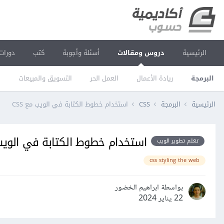
الرئيسية
دروس ومقالات
أسئلة وأجوبة
كتب
دورات
البرمجة
ريادة الأعمال
العمل الحر
التسويق والمبيعات
ا
الرئيسية
البرمجة
CSS
استخدام خطوط الكتابة في الويب مع CSS
استخدام خطوط الكتابة في الويب م
تعلم تطوير الويب
css styling the web
بواسطة ابراهيم الخضور
22 يناير 2024