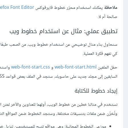
ملاحظة
يمكنك استخدام محرّر خطوط فايرفوكس
refox Font Editor
صالحة أم لا.
تطبيق عملي: مثال عن استخدام خطوط ويب
سنحاول بناء مثال توضيحي عن استخدام خطوط ويب. من الصعب طبعًا توضي
كي تفهم فكرة العملية.
حمّل الملفين
web-font-start.html
و
web-font-start.css
واستخد
السابقين إلى مجلد جديد على حاسوبك. ستجد في الملف بعض قواعد CSS التي تنسّق التخطيط الأساسي وتنسيق الكتابة في المثال.
إيجاد خطوط للكتابة
نستخدم في مثالنا خطين من خطوط الويب، أولهما للعناوين والآخر لمتن ا
وتُخزّن ضمن ملفات بتنسيقات مختلفة، وستجد الخطوط ضمن المواقع التالي
موزعي الخطوط المجانية: وهي مواقع تتيح للمستخدمين تنزيل خط