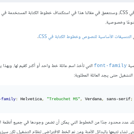
عن التنسيقات الأساسية للنصوص وخطوط الكتابة في CSS، وسنتعمق في مقالنا هذا في استكشاف خطوط الكتابة المستخدمة
نوعًا وخصوصية.
التنسيقات الأساسية للنصوص وخطوط الكتابة في CSS
.
التي تأخذ اسم عائلة خط واحد أو أكثر كقيم لها. وبهذا 
font-family
شغيل حتى يجد العائلة المطلوبة:
-family
:
 Helvetica
,
"Trebuchet MS"
,
 Verdana
,
 sans-serif
;
نالك عدد محدود جدًا من الخطوط التي يمكن أن تضمن وجودها في جميع أنظمة ا
ي تشاء تتبعها بالبدائل الآمنة ومن ثم الخط الافتراضي لنظام التشغيل، لكن سيزي