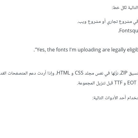
لتالية لكل خط:
في مشروع تجاري أو مشروع ويب.
بعد إكمال المولّد معالجة الملفات، ينبغي أن تكون الملفات جاهزة للتنزيل بتنسيق ZIP، نزّلها في نفس مجلد CSS و HTML، وإذا
دام أحد الأدوات التالية: