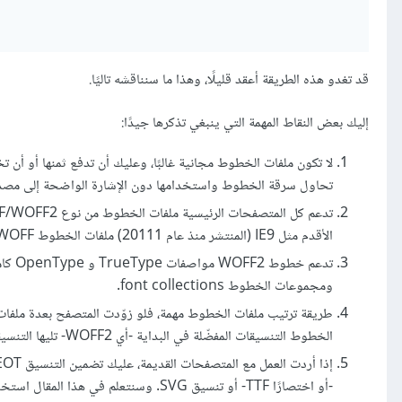
قد تغدو هذه الطريقة أعقد قليلًا، وهذا ما سنناقشه تاليًا.
إليك بعض النقاط المهمة التي ينبغي تذكرها جيدًا:
لا تكون ملفات الخطوط مجانية غالبًا، وعليك أن تدفع ثمنها أو 
تحاول سرقة الخطوط واستخدامها دون الإشارة الواضحة إلى مصدر
الأقدم مثل IE9 (المنتشر منذ عام 20111) ملفات الخطوط WOFF.
ومجموعات الخطوط font collections.
طريقة ترتيب ملفات الخطوط مهمة، فلو زوّدت المتصفح بعدة ملفات 
الخطوط التنسيقات المفضّلة في البداية -أي WOFF2- تليها التنسيقات الأقدم. فعندما لا يفهم المتصفح تنسيقًا، سينتقل إلى التنسيق الذي يليه في القائمة.
إذا أردت العمل مع المتصفحات القديمة، عليك تضمين التنسيق EOT (النمط المفتوح المضمّن Embedded Opentype) أو التنسيق TrueType Font
-أو اختصارًا TTF- أو تنسيق SVG. وسنتعلم في هذا المقال استخدام Fontsquirrel Webfont Generator للحصول على الملفات المطلوبة.