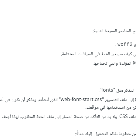
العناصر المفيدة التالية:
woff2.
الموّلدة والتي تحتاجها.
مثل "fonts".
إلى ملف التنسيق "web-font-start.css" الذي أنشأته، وتذكر أن تكو
 أضِف العبارة
طوط نظام التشغيل. إليك مثالًا: