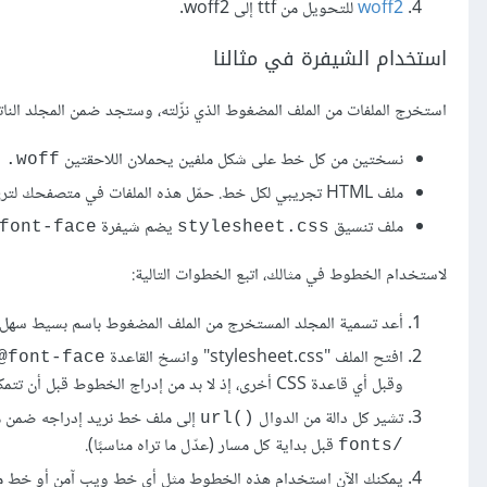
woff2
للتحويل من ttf إلى woff2.
استخدام الشيفرة في مثالنا
استخرج الملفات من الملف المضغوط الذي نزّلته، وستجد ضمن المجلد الناتج 
نسختين من كل خط على شكل ملفين يحملان اللاحقتين
و
woff.
ملف HTML تجريبي لكل خط. حمّل هذه الملفات في متصفحك لترى كيف سيبدو الخط في السياقات المختلفة.
ملف تنسيق
يضم شيفرة
font-face@
stylesheet.css
لاستخدام الخطوط في مثالك، اتبع الخطوات التالية:
أعد تسمية المجلد المستخرج من الملف المضغوط باسم بسيط سهل التذكر 
افتح الملف "stylesheet.css" وانسخ القاعدة
font-face@
وقبل أي قاعدة CSS أخرى، إذ لا بد من إدراج الخطوط قبل أن تتمكن من استخدامها في موقعك.
تشير كل دالة من الدوال
إلى ملف خط نريد إدراجه ضمن ملف CSS، ولا بد من التأكد من صحة المسار إلى ملف الخط المطلوب، لهذا
()url
قبل بداية كل مسار (عدّل ما تراه مناسبًا).
/fonts
يمكنك الآن استخدام هذه الخطوط مثل أي خط ويب آمن أو خط من خ