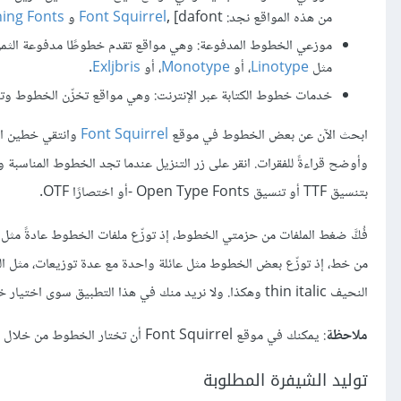
من هذه المواقع نجد:
, [dafont و
Font Squirrel
hing Fonts
موزعي الخطوط المدفوعة: وهي مواقع تقدم خطوطًا مدفوعة الثم
مثل
Linotype
، أو
Monotype
، أو
Exljbris
.
خدمات خطوط الكتابة عبر الإنترنت: وهي مواقع تخزّن الخطوط وتسم
ابحث الآن عن بعض الخطوط في موقع
Font Squirrel
وأوضح قراءةً للفقرات. انقر على زر التنزيل عندما تجد الخطوط المناسبة 
بتنسيق TTF أو تنسيق Open Type Fonts -أو اختصارًا OTF.
النحيف thin italic وهكذا. ولا نريد منك في هذا التطبيق سوى اختيار خطين مناسبين.
ملاحظة
: يمكنك في موقع Font Squirrel أن تختار الخطوط من خلال الفئات المتوفرة تحت قسم "إيجاد الخطوط Find fonts" كي تقلل عدد الخيارات المتاحة.
توليد الشيفرة المطلوبة