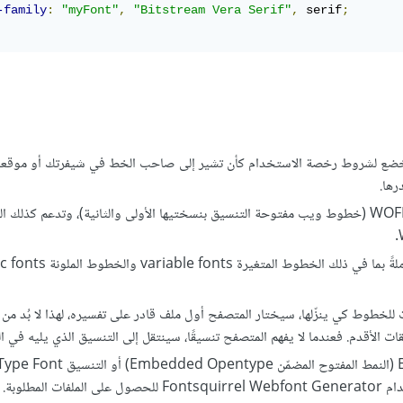
-family
:
"myFont"
,
"Bitstream Vera Serif"
,
 serif
;
أن تخضع لشروط رخصة الاستخدام كأن تشير إلى صاحب الخط في شيفرتك أو موقعك،
ها.
تدعم كل المتصفحات الرئيسية ملفات الخطوط من نوع WOFF/WOFF2 (خطوط ويب مفتوحة التنسيق بنسختيها الأولى والثانية)، وتدع
تدعم خطوط WOFF2 مواصفات TrueType و OpenType كاملةً بم
للخطوط كي ينزّلها، سيختار المتصفح أول ملف قادر على تفسيره، لهذا لا بُد من