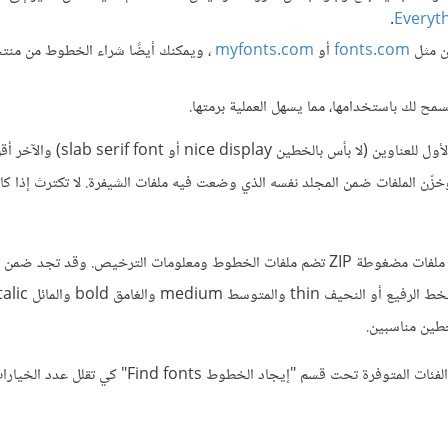
.
Everyt
ن مثل
fonts.com
أو
myfonts.com
، ويمكنك أيضًا شراء الخطوط من منتجي
ح لك باستخدامها، مما يسهل العملية برمتها.
وانتقي خطين الأول للعناوين (لا بأس بالخطين nice display أ
وخزّن الملفات ضمن المجلد نفسه الذي وضعت فيه ملفات الشيفرة. لا تكترث إذا كا
فُكَّ ضغط الملفات من حزمتي الخطوط، إذ توزّع ملفات الخطوط عادةً مثل ملفات مضغوطة ZIP تضم ملفات الخطوط ومعلومات الترخيص. 