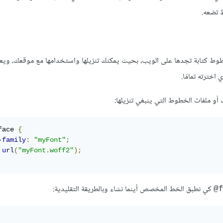
ط تضعه.
لتي تسمح بتخصيص ملفات لخطوط كتابة تجدها على الويب، بحيث يمكنك تنزيلها واستخدامها مع موقعك، 
face 
{
-family
:
"myFont"
;
url
(
"myFont.woff2"
);
كي نطبق الخط المخصص أينما نشاء وبالطريقة التقليدية:
f