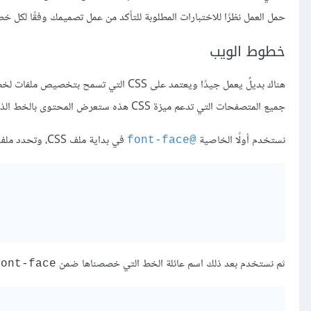
حمل العمل نظرًا للاختبارات المطلوبة للتأكد من عمل تصميمك وفقًا لكل خ
خطوط الويب
هناك بديلٌ يعمل جيدًا ويعتمد على CSS ا
جميع المتصفحات التي تدعم ميزة CSS هذه ستعرض المحتوى بالخط الذي اخترته تمامًا.
نستخدم أولًا الخاصية
في بداية ملف CSS، وتحدد ملف أو ملفات الخطوط التي ينبغي تنزيلها:
@font-face
ثم نستخدم بعد ذلك اسم عائلة الخط التي خصصناها ضمن
ont-face@