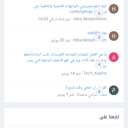
كيف ارفع مشروعي بالواجهات الأمامية والخلفية على
استضافة InfinityFree؟
4
Hiba Abdalrheem · نشر
الثلاثاء في 16:50
لغة solidity
3
Hiba Abdalrheem · نشر
20 يوليو
ما هي أفضل المصادر المجانية (كورسات، كتب، أدوات) لتعلّم
واحترام لغة C++، وما هي أهم الأخطاء الشائعة التي يجب
4
تجنبها؟
Tech_Aspire · نشر
14 يوليو
كم علي ان اعطي وقت للدورة
4
محمد سداتي صامد2 · نشر
7 يوليو
تابعنا على