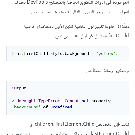
الموجودة في أدوات التطوير الخاصة بالمتصفح DevTools بحذف
الفراغات البيضاء من النص وبالتالي لا يعتبرها عقد نصوص.
مثلًا إذا حاولنا تغيير لون الخلفية للابن الأول باستخدام خاصية
firstChild سنفشل لأن أول عقدة هي نص.
>
 ul
.
firstChild
.
style
.
background 
=
'yellow'
;
وستكون رسالة الخطأ هي
Output
>
Uncaught
TypeError
:
Cannot
set
 property 
'background'
 of 
undefined
لذلك فإن الخصائص children، firstElementChild، و
lastElementChild وجدت لكي نستطيع الحصول على العقدة من نوع