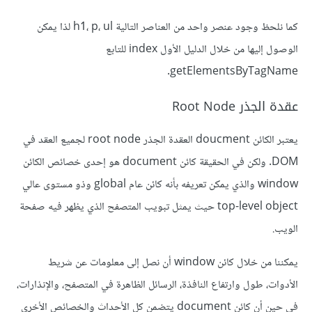
كما نلحظ وجود عنصر واحد من العناصر التالية h1، p، ul لذا يمكن
الوصول إليها من خلال الدليل الأول index للتابع
getElementsByTagName.
عقدة الجذر Root Node
يعتبر الكائن doucment العقدة الجذر root node لجميع العقد في
DOM. ولكن في الحقيقة كائن document هو إحدى خصائص الكائن
window والذي يمكن تعريفه بأنه كائن عام global وذو مستوى عالي
top-level object حيث يمثل تبويب المتصفح الذي يظهر فيه صفحة
الويب.
يمكننا من خلال كائن window أن نصل إلى معلومات عن شريط
الأدوات، طول وارتفاع النافذة، الرسائل الظاهرة في المتصفح، والإنذارات،
في حين أن كائن document يتضمن كل الأحداث والخصائص الأخرى