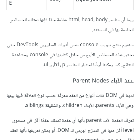
E
وبما أن عناصر html، head، body شائعة جدًا فإنها تمتلك الخصائص
الخاصة بها في المستند.
سنقوم بفتح تبويب console ضمن أدوات المطورين DevTools حتى
نختبر هذه الخصائص الأربع من خلال كتابتها في console ومشاهدة
النتائج. كما يمكننا أيضًا اختبار العناصر h1، p، و ul.
عقد الآباء Parent Nodes
لدينا في DOM ثلاث أنواع من العقد معرفة حسب نوع العلاقة فيها بينها
وهي الآباء parents، الأبناء children، والشقيقة siblings.
تعرف العقدة الأب parent بأنها أي عقدة تمتلك عقدًا أقل في مستوى
level أقل منها في التدرّج الهرمي للـ DOM، أو يمكن تعريفها بأنها العقد