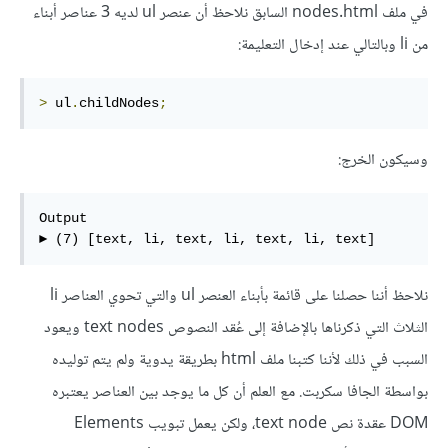
في ملف nodes.html السابق نلاحظ أن عنصر ul لديه 3 عناصر أبناء
من li وبالتالي عند إدخال التعليمة:
>
 ul
.
childNodes
;
وسيكون الخرج:
Output

► (7) [text, li, text, li, text, li, text]
نلاحظ أننا حصلنا على قائمة بأبناء العنصر ul والتي تحوي العناصر li
الثلاث التي ذكرناها بالإضافة إلى عُقد النصوص text nodes ويعود
السبب في ذلك لأننا كتبنا ملف html بطريقة يدوية ولم يتم توليده
بواسطة الجافا سكربت. مع العلم أن كل ما يوجد بين العناصر يعتبره
DOM عقدة نص text node، ولكن يعمل تبويب Elements