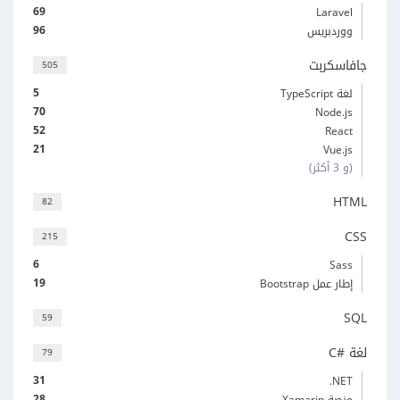
69
Laravel
96
ووردبريس
جافاسكربت
505
5
لغة TypeScript
70
Node.js
52
React
21
Vue.js
(و 3 أكثر)
HTML
82
CSS
215
6
Sass
19
إطار عمل Bootstrap
SQL
59
لغة C#‎
79
31
‎.NET
28
منصة Xamarin