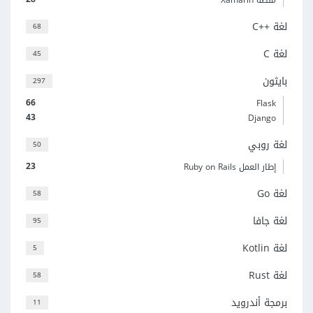
لغة C++‎
68
لغة C
45
بايثون
297
66
Flask
43
Django
لغة روبي
50
23
إطار العمل Ruby on Rails
لغة Go
58
لغة جافا
95
لغة Kotlin
5
لغة Rust
58
برمجة أندرويد
11