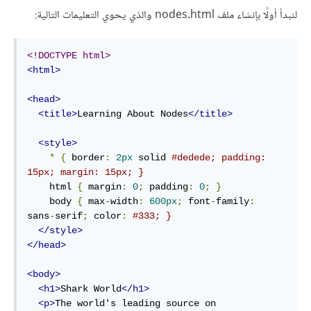
لنبدأ أولًا بإنشاء ملف nodes.html والذي يحوي التعليمات التالية:
<!DOCTYPE html>
<html>
<head>
<title>
Learning About Nodes
</title>
<style>
*
{
 border
:
2px
 solid 
#dedede; padding: 
15px; margin: 15px; }
    html 
{
 margin
:
0
;
 padding
:
0
;
}
    body 
{
 max
-
width
:
600px
;
 font
-
family
:
sans
-
serif
;
 color
:
#333; }
</style>
</head>
<body>
<h1>
Shark World
</h1>
<p>
The world's leading source on 