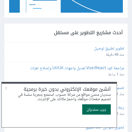
أحدث مشاريع التطوير على مستقل
تطوير تطبيق توصيل
منذ 48 دقيقة
مراجعة كود Vue/React تعديل واجهات UI/UX وإصلاح ثغرات
منذ 1 ساعة
تصميم وتنفيذ Workflow ومراقبة احترافي لمنصة إدارة شبكات وميكروتك 
مبنية على Laravel/Radius
منذ 1 ساعة
ربط متجر ووكومرس بشركة شحن API مع لوحة تحكم مخصصة
منذ 1 ساعة
تحويل go إلى aar تطبيق