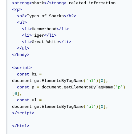
<strong>
shark
</strong>
 related information.
</p>
<h2>
Types of Sharks
</h2>
<ul>
<li>
Hammerhead
</li>
<li>
Tiger
</li>
<li>
Great White
</li>
</ul>
</body>
<script>
const
 h1 
=
document
.
getElementsByTagName
(
'h1'
)[
0
];
const
 p 
=
 document
.
getElementsByTagName
(
'p'
)
[
0
];
const
 ul 
=
document
.
getElementsByTagName
(
'ul'
)[
0
];
</script>
</html>