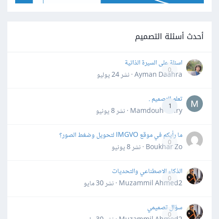
أحدث أسئلة التصميم
اسئلة على السيرة الذاتية
0
Ayman Daahra · نشر
24 يوليو
تعلم التصميم .
1
Mamdouh Khiry · نشر
8 يونيو
ما رأيكم في موقع IMGVO لتحويل وضغط الصور؟
0
Boukhar Zo · نشر
8 يونيو
الذكاء الاصطناعي والتحديات
0
Muzammil Ahmed2 · نشر
30 مايو
سؤال تصميمي
0