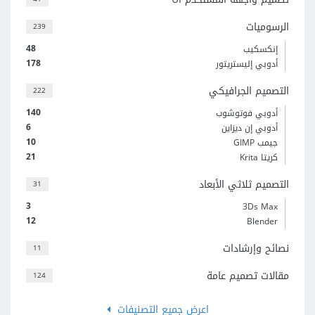
الرسوميات
239
48
إنكسكيب
178
أدوبي إليستريتور
التصميم الجرافيكي
222
140
أدوبي فوتوشوب
6
أدوبي إن ديزاين
10
جيمب GIMP
21
كريتا Krita
التصميم ثلاثي الأبعاد
31
3
3Ds Max
12
Blender
نصائح وإرشادات
11
مقالات تصميم عامة
124
اعرض جميع التصنيفات