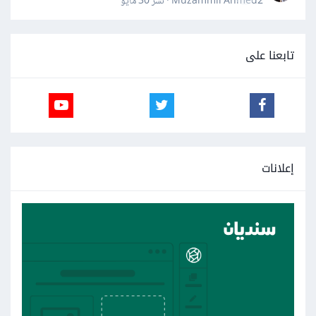
Muzammil Ahmed2 · نشر
30 مايو
تابعنا على
إعلانات