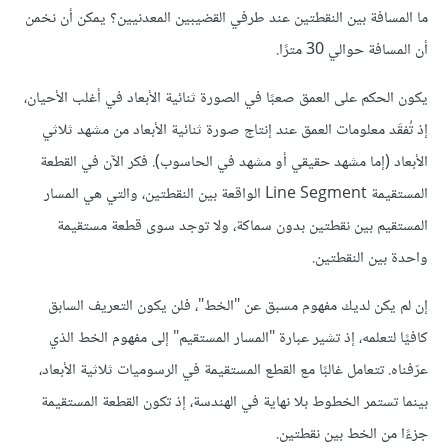
ما المسافة بين النقطتين عند طرفي القضيبين المعدنيين؟ يمكن أن نخمن
أن المسافة حوالي 30 مترًا.
يكون الحكم على العمق صعبًا في الصورة ثنائية الأبعاد في أغلب الأحيان،
إذ تُفقَد معلومات العمق عند إنتاج صورة ثنائية الأبعاد من مشهد ثلاثي
الأبعاد (إما مشهد حقيقي أو مشهد في الحاسوب). فكر الآن في القطعة
المستقيمة Line Segment الواقعة بين النقطتين، والتي هي المسار
المستقيم بين نقطتين بدون سماكة، ولا توجد سوى قطعة مستقيمة
واحدة بين النقطتين.
إن لم يكن لديك مفهوم مسبق عن "الخط"، فلن يكون التعريف السابق
كافيًا لتعلمه، إذ تشير عبارة "المسار المستقيم" إلى مفهوم الخط الذي
عرّفناه. تتعامل غالبًا مع القطع المستقيمة في الرسوميات ثلاثية الأبعاد،
بينما تستمر الخطوط بلا نهاية في الهندسة، إذ تكون القطعة المستقيمة
جزءًا من الخط بين نقطتين.