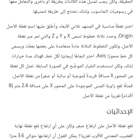
الحقيقة، ولكن يجب تمثيل هذه الكائنات بطريقة أو بأخرى والتعامل معها
في رسوميات الحاسوب، ولذلك نحتاج إلى طريقة لتمثيلها.
اختر نقطةً مناسبة في المشهد ثلاثي الأبعاد وأطلِق عليها اسم نقطة الأصل
Origin، وحدد ثلاثة خطوط تسمى X و Y و Z والتي تمر عبر نقطة
الأصل، وتكون الخطوط الثلاثة عادةً متعامدة على بعضها بعضًا، ويسمى
كل خط محورًا Axis. اختر اتجاهًا إيجابيًا لكل خط، فهناك عدة خيارات
لذلك، ولكن لنستخدم الخيار الموضّح في الصورة السابقة. تمثل كل نقطة
من المحور X مسافةً فريدةً (موجبة أو سالبة أو صفر) من نقطة الأصل،
فمثلًا تقع زاوية المبنى الموجودة على المحور X على مسافة 2.4 متر (8
أقدام) تقريبًا من نقطة الأصل.
الإحداثيات
تقع نقطة الأصل على ارتفاع صفر، ولكن على أي ارتفاع تقع نقطة نهاية
القضيب المعدني الأقرب تقريبًا؟ يمكن القول أن ارتفاعها حوالي 3.6 مترًا