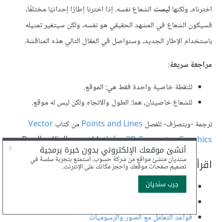
اخترناه، ولكنها
ليست
الشعاع نفسه. إذا اخترنا إطارًا إحداثيًا مختلفًا،
فسيكون الشعاع في المشهد الحقيقي هو نفسه، ولكن سيتغير تمثيله
باستخدام الإطار الجديد، وسنواصل في المقال التالي هذه المناقشة.
مراجعة سريعة
:
للنقطة خاصية واحدة فقط هي: الموقع.
للشعاع خاصيتان، هما: الطول والاتجاه ولكن ليس له موقع.
ترجمة -وبتصرُّف- للفصل
Points and Lines
من كتاب
Vector
Math for 3D Computer Graphics
لصاحبه Bradley Kjell.
اقرأ أيضًا
تعرف على أشهر برامج وتطبيقات تصميم الصور والرسوميات
قواعد تصميم الرسوم البيانية
قواعد التعامل مع الصور والرسوميات