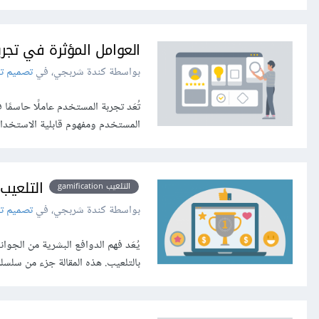
العوامل المؤثرة في تجر
بواسطة كندة شربجي، في
تصميم تج
تُعَد تجربة المستخدم عاملًا حاسمًا
المستخدم ومفهوم قابلية الاستخدا
التلعيب Gamification: الدوا
التلعيب gamification
بواسطة كندة شربجي، في
تصميم تج
يُعَد فهم الدوافع البشرية من الجو
بالتلعيب. هذه المقالة جزء من سلسلة مقالات حول التلعيب ion