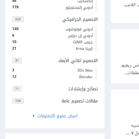
48
إنكسكيب
ول اللاعب اللاعب
178
أدوبي إليستريتور
التصميم الجرافيكي
222
140
أدوبي فوتوشوب
6
أدوبي إن ديزاين
10
جيمب GIMP
21
كريتا Krita
التصميم ثلاثي الأبعاد
31
ام 1982 في مجلة هارفارد بزنس ريفيو،
3
3Ds Max
ططات...
12
Blender
نصائح وإرشادات
11
مقالات تصميم عامة
124
اعرض جميع التصنيفات
شبيه
بل لا …