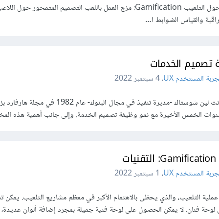
هذه المقالة جزء من سلسلة مقالات حول التلعيب Gamification: مزج العمل باللعب التصميم المتمحور ح
لمراقبة والقياس الضوابط ا…
 تصميم الخدمات
ربة المستخدم UX
،
4 سبتمبر 2022
أول من وصف مخططات الخدمة كانت لين شوستاك -مديرة تنفيذ في مجال البنوك- ع
ات الخمس الأخيرة مع نمو وظيفة تصميم الخدمة. وإلى جانب أهمية هذه المخ
ات
ربة المستخدم UX
،
1 سبتمبر 2022
ي عملية التلعيب، والذي يحظى بالاهتمام الأكبر في معظم مشاريع التلعيب. يمكن ت
ى لوحة فنان. لا يمكن الحصول على لوحة فنية جميلة بمجرد إضافة ألوان عديدة، 