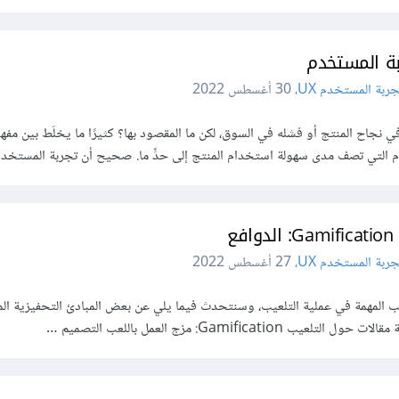
بة المستخدم
ربة المستخدم UX
،
30 أغسطس 2022
 في نجاح المنتج أو فشله في السوق، لكن ما المقصود بها؟ كثيرًا ما يخلَط بين مفه
م التي تصف مدى سهولة استخدام المنتج إلى حدٍّ ما. صحيح أن تجربة المستخد
فع
ربة المستخدم UX
،
27 أغسطس 2022
انب المهمة في عملية التلعيب، وسنتحدث فيما يلي عن بعض المبادئ التحفيزية الم
Gamificat: مزج العمل باللعب التصميم …