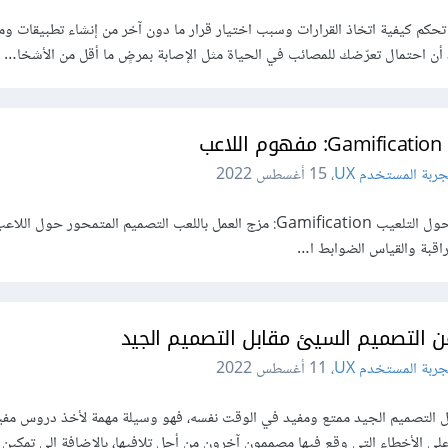
ي تحكم كيفية اتخاذ القرارات وسبب اختيار قرار ما دون آخر من إنشاء تطبيقات وم
 أن احتمال تعرّضك للمصائب في الحياة مثل الإصابة بمرضٍ ما أقل من الأشخا…
اعب
ربة المستخدم UX
،
15 أغسطس 2022
هذه المقالة جزء من سلسلة مقالات حول التلعيب Gamification: مزج العمل باللعب التصميم المتمحور ح
لمراقبة والقياس الضوابط ا…
ن التصميم السيئ مقابل التصميم الجيد
ربة المستخدم UX
،
11 أغسطس 2022
ابل التصميم الجيد ممتع ومفيد في الوقت نفسه، فهو وسيلة مهمة لأخذ دروس مفي
ى الأخطاء التي وقع فيها مصممون آخرون من أجل تلافيها، بالإضافة إلى تمكين ت