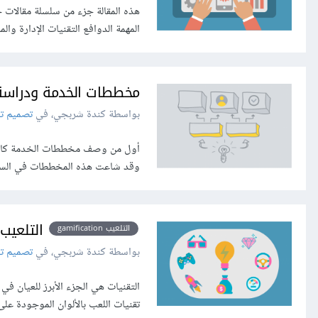
المهمة الدوافع التقنيات الإدارة وا
مخططات الخدمة ودراسة
بواسطة كندة شربجي، في
تصميم تج
وقد شاعت هذه المخططات في السنو
التلعيب Gamification: التقني
التلعيب gamification
بواسطة كندة شربجي، في
تصميم تج
التقنيات هي الجزء الأبرز للعيان ف
تقنيات اللعب بالألوان الموجودة عل