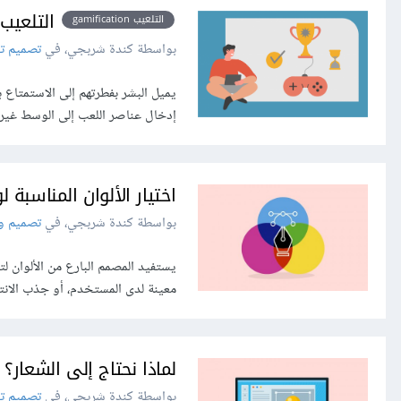
التلعيب Gamification: مزج العمل بال
التلعيب gamification
بواسطة كندة شربجي، في
تصميم تج
يميل البشر بفطرتهم إلى الاستمتاع با
إدخال عناصر اللعب إلى الوسط غير 
اختيار الألوان المناسبة
بواسطة كندة شربجي، في
تصميم وا
يستفيد المصمم البارع من الألوان ل
معينة لدى المستخدم، أو جذب الانتب
لماذا نحتاج إلى الشعار؟
بواسطة كندة شربجي، في
تصميم تج