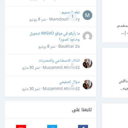
تعلم التصميم .
1
Mamdouh Khiry · نشر
8 يونيو
ستخدم،
 إ…
ما رأيكم في موقع IMGVO لتحويل
وضغط الصور؟
0
Boukhar Zo · نشر
8 يونيو
الذكاء الاصطناعي والتحديات
0
Muzammil Ahmed2 · نشر
30 مايو
نناقش
سؤال تصميمي
0
ه...
Muzammil Ahmed2 · نشر
30 مايو
تابعنا على