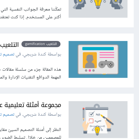
تمكّننا معرفة الجوانب النفسية الت
أكثر على المستخدم. إذا كنت تعتقد
التلعيب Gamification: مفهوم الل
التلعيب gamification
بواسطة كندة شربجي، في
تصميم تج
المهمة الدوافع التقنيات الإدارة وا
مجموعة أمثلة تعليمية ع
بواسطة كندة شربجي، في
تصميم تج
النظر إلى أمثلة التصميم السيئ مق
للمصممين، من خلال تسليط الضوء عل