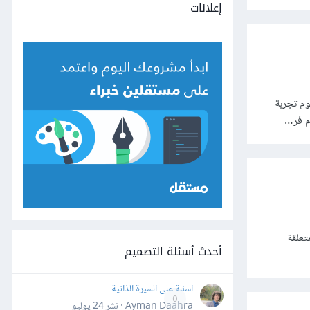
إعلانات
وم تجربة
م فر…
تعلقة
أحدث أسئلة التصميم
اسئلة على السيرة الذاتية
0
Ayman Daahra · نشر
24 يوليو