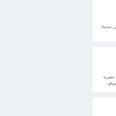
لى محاولة
ة شعورية
م موقع…