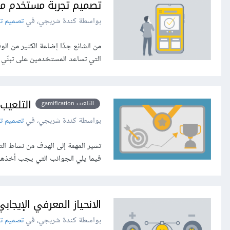
تصميم تجربة مستخدم مب
بواسطة كندة شربجي، في
تصميم تج
من الشائع جدًا إضاعة الكثير من ا
التي تساعد المستخدمين على تبنّي ع
التلعيب Gamification: المه
التلعيب gamification
بواسطة كندة شربجي، في
تصميم تج
تشير المهمة إلى الهدف من نشاط الت
فيما يلي الجوانب التي يجب أخذها ب
الانحياز المعرفي الإيجا
بواسطة كندة شربجي، في
تصميم تج