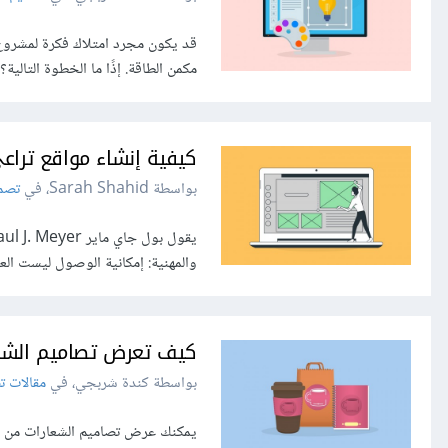
قد يكون مجرد امتلاك فكرة لمشروع 
مكمن الطاقة. إذًا ما الخطوة التالي
كيفية إنشاء مواقع تراع
بواسطة Sarah Shahid، في
تصمي
والمهنية: إمكانية الوصول ليست الع
كيف تعرض تصاميم الشعار
بواسطة كندة شربجي، في
مقالات ت
يمكنك عرض تصاميم الشعارات من خلا