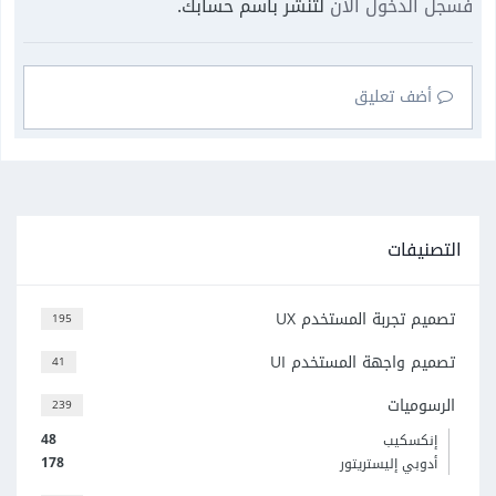
فسجل الدخول الآن
لتنشر باسم حسابك.
أضف تعليق
التصنيفات
تصميم تجربة المستخدم UX
195
تصميم واجهة المستخدم UI
41
الرسوميات
239
48
إنكسكيب
178
أدوبي إليستريتور