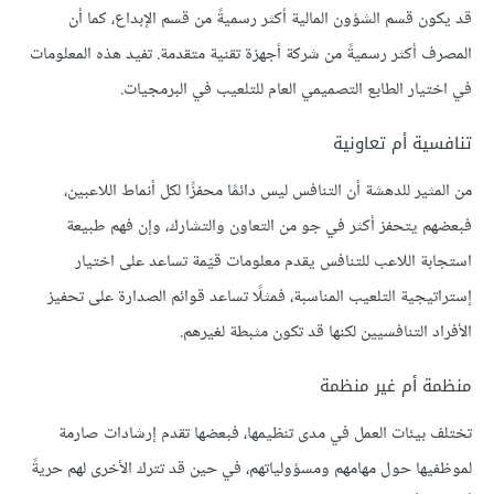
قد يكون قسم الشؤون المالية أكثر رسميةً من قسم الإبداع، كما أن
المصرف أكثر رسميةً من شركة أجهزة تقنية متقدمة. تفيد هذه المعلومات
في اختيار الطابع التصميمي العام للتلعيب في البرمجيات.
تنافسية أم تعاونية
من المثير للدهشة أن التنافس ليس دائمًا محفزًا لكل أنماط اللاعبين،
فبعضهم يتحفز أكثر في جو من التعاون والتشارك، وإن فهم طبيعة
استجابة اللاعب للتنافس يقدم معلومات قيّمة تساعد على اختيار
إستراتيجية التلعيب المناسبة، فمثلًا تساعد قوائم الصدارة على تحفيز
الأفراد التنافسيين لكنها قد تكون مثبطة لغيرهم.
منظمة أم غير منظمة
تختلف بيئات العمل في مدى تنظيمها، فبعضها تقدم إرشادات صارمة
لموظفيها حول مهامهم ومسؤولياتهم، في حين قد تترك الأخرى لهم حريةً