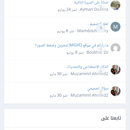
اسئلة على السيرة الذاتية
0
Ayman Daahra · نشر
24 يوليو
تعلم التصميم .
1
Mamdouh Khiry · نشر
8 يونيو
ما رأيكم في موقع IMGVO لتحويل وضغط الصور؟
0
Boukhar Zo · نشر
8 يونيو
الذكاء الاصطناعي والتحديات
0
Muzammil Ahmed2 · نشر
30 مايو
سؤال تصميمي
0
Muzammil Ahmed2 · نشر
30 مايو
تابعنا على