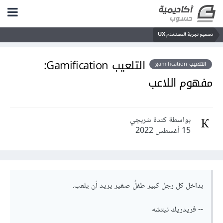
تصميم تجربة المستخدم UX
التلعيب Gamification:
التلعيب gamification
مفهوم اللاعب
بواسطة كندة شربجي
15 أغسطس 2022
بداخل كل رجل كبير طفلٌ صغير يريد أن يلعب.
-- فريدريك نيتشه