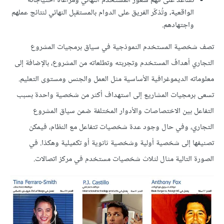
تساعد على فهم شعور المستخدم النهائي ومراعاة احتياجاته
الواقعية، وتُذكّر الفريق على الدوام بالمستقبِل النهائي لنتائج عملهم
واجتهادهم.
تصف شخصية المستخدم النموذجية في سياق برمجيات المشروع
التجاري أهدافَ المستخدم وتجربته وتطلعاته من المشروع، بالإضافة إلى
معلوماته الديموغرافية الأساسية مثل العمل والجنس ومستوى التعليم.
تسعى برمجيات المشاريع إلى استهداف أكثر من شخصية واحدة بسبب
التفاعل بين الاختصاصات والأدوار المختلفة ضمن سياق المشروع
التجاري، وفي حال وجود عدة شخصيات تتفاعل مع النظام، فيمكن
تصنيفها إلى شخصية أولية وشخصية ثانوية أو تكميلية وهكذا. في
الصورة التالية مثال لثلاث شخصيات مستخدم في مركز اتصالات.