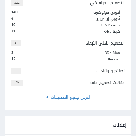
التصميم الجرافيكي
222
140
أدوبي فوتوشوب
6
أدوبي إن ديزاين
10
جيمب GIMP
21
كريتا Krita
التصميم ثلاثي الأبعاد
31
3
3Ds Max
12
Blender
نصائح وإرشادات
11
مقالات تصميم عامة
124
اعرض جميع التصنيفات
إعلانات