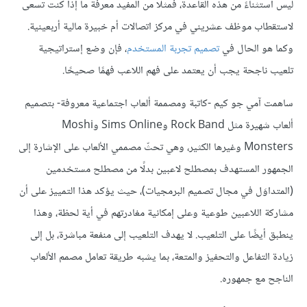
ليس استثناءً من هذه القاعدة، فمثلًا من المفيد معرفة ما إذا كنت تسعى
لاستقطاب موظف عشريني في مركز اتصالات أم خبيرة مالية أربعينية.
وكما هو الحال في
تصميم تجربة المستخدم
، فإن وضع إستراتيجية
تلعيب ناجحة يجب أن يعتمد على فهم اللاعب فهمًا صحيحًا.
ساهمت آمي جو كيم -كاتبة ومصممة ألعاب اجتماعية معروفة- بتصميم
ألعاب شهيرة مثل Rock Band وSims Online وMoshi
Monsters وغيرها الكثير، وهي تحثّ مصممي الألعاب على الإشارة إلى
الجمهور المستهدف بمصطلح لاعبين بدلًا من مصطلح مستخدمين
(المتداوَل في مجال تصميم البرمجيات)، حيث يؤكد هذا التمييز على أن
مشاركة اللاعبين طوعية وعلى إمكانية مغادرتهم في أية لحظة، وهذا
ينطبق أيضًا على التلعيب. لا يهدف التلعيب إلى منفعة مباشرة، بل إلى
زيادة التفاعل والتحفيز والمتعة، بما يشبه طريقة تعامل مصمم الألعاب
الناجح مع جمهوره.