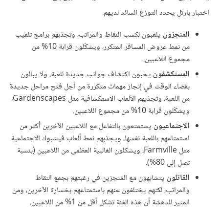
اختبار بارتل يحدد التوزع السائد لديهم.
المنجزون
يلعبون لكسب النقاط والمراتب، وتجذبهم برامج تلعيب
من نمط عروض المسافر المتكرر، ويشكّلون قرابة 10% من
مجموع اللاعبين.
المستكشفون
يحبون اكتشاف جوانب جديدة للعبة، ولا يبالون
بقضاء الوقت في إنجاز مهمات متكررة من أجل فتح مراحل جديدة
من اللعبة، وتجذبهم الألعاب الاستكشافية مثل Gardenscapes،
ويشكّلون قرابة 10% من مجموع اللاعبين.
الاجتماعيون
يستمتعون بالتفاعل مع اللاعبين الآخرين أكثر من
استمتاعهم باللعبة نفسها، ويجذبهم نمط ألعاب فيسبوك الاجتماعية
مثل Farmville، ويشكلون الغالبية العظمى من اللاعبين (بنسبة
تصل إلى 80%).
القاتلون
يتشابهون مع المنجزين في رغبتهم بجمع النقاط
والمراتب، لكنهم يختلفون عنهم باستمتاعهم بخسارة الآخرين، ومن
المثير للدهشة أن هذه الفئة تشكل أقل من 1% من اللاعبين.