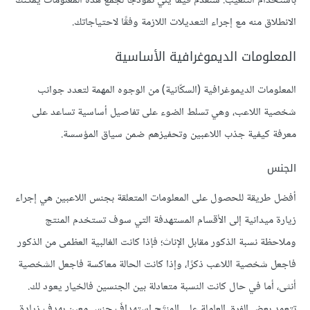
باستخدام التلعيب. سنقدم فيما يلي نموذجًا لجمع هذه المعلومات يمكنك
الانطلاق منه مع إجراء التعديلات اللازمة وفقًا لاحتياجاتك.
المعلومات الديموغرافية الأساسية
المعلومات الديموغرافية (السكّانية) من الوجوه المهمة لتعدد جوانب
شخصية اللاعب، وهي تسلط الضوء على تفاصيل أساسية تساعد على
معرفة كيفية جذب اللاعبين وتحفيزهم ضمن سياق المؤسسة.
الجنس
أفضل طريقة للحصول على المعلومات المتعلقة بجنس اللاعبين هي إجراء
زيارة ميدانية إلى الأقسام المستهدفة التي سوف تستخدم المنتج
وملاحظة نسبة الذكور مقابل الإناث؛ فإذا كانت الغالبية العظمى من الذكور
فاجعل شخصية اللاعب ذكرًا، وإذا كانت الحالة معاكسة فاجعل الشخصية
أنثى، أما في حال كانت النسبة متعادلة بين الجنسين فالخيار يعود لك.
تتعمد بعض الفرق العاملة على المنتَج استهدافَ جنس معين بهدف زيادة