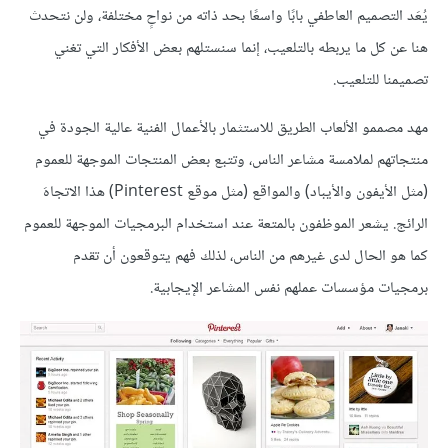
يُعَد التصميم العاطفي بابًا واسعًا بحد ذاته من نواحٍ مختلفة، ولن نتحدث
هنا عن كل ما يربطه بالتلعيب، إنما سنستلهم بعض الأفكار التي تغني
تصميمنا للتلعيب.
مهد مصممو الألعاب الطريق للاستثمار بالأعمال الفنية عالية الجودة في
منتجاتهم لملامسة مشاعر الناس، وتتبع بعض المنتجات الموجهة للعموم
(مثل الأيفون والأيباد) والمواقع (مثل موقع Pinterest) هذا الاتجاهَ
الرائج. يشعر الموظفون بالمتعة عند استخدام البرمجيات الموجهة للعموم
كما هو الحال لدى غيرهم من الناس، لذلك فهم يتوقعون أن تقدم
برمجيات مؤسسات عملهم نفس المشاعر الإيجابية.