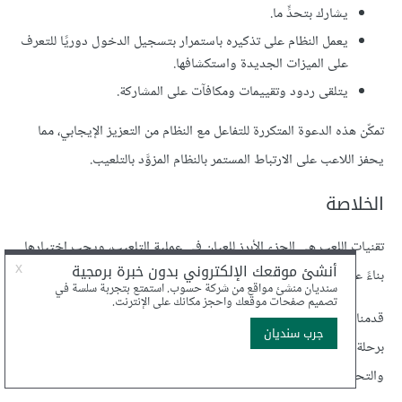
يشارك بتحدٍّ ما.
يعمل النظام على تذكيره باستمرار بتسجيل الدخول دوريًا للتعرف
على الميزات الجديدة واستكشافها.
يتلقى ردود وتقييمات ومكافآت على المشاركة.
تمكّن هذه الدعوة المتكررة للتفاعل مع النظام من التعزيز الإيجابي، مما
يحفز اللاعب على الارتباط المستمر بالنظام المزوَّد بالتلعيب.
الخلاصة
تقنيات اللعب هي الجزء الأبرز للعيان في عملية التلعيب، ويجب اختيارها
بناءً على فهم شامل للاعب والمهمة والدوافع البشرية لكي تكون ناجحة.
قدمنا مجموعة من أهم تقنيات اللعب التي يمكن أن تساعدك على الشروع
برحلة التلعيب، وهي النقاط والأوسمة ولوحات الصدارة والعلاقات
والتحديات والقيود والرحلة والسرد القصصي والمشاعر.