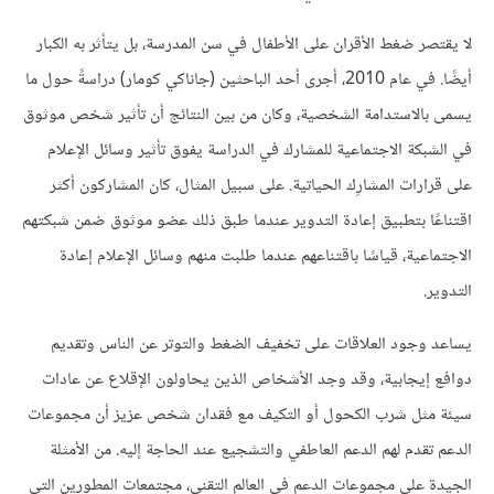
لا يقتصر ضغط الأقران على الأطفال في سن المدرسة، بل يتأثر به الكبار
أيضًا. في عام 2010، أجرى أحد الباحثين (جاناكي كومار) دراسةً حول ما
يسمى بالاستدامة الشخصية، وكان من بين النتائج أن تأثير شخص موثوق
في الشبكة الاجتماعية للمشارك في الدراسة يفوق تأثير وسائل الإعلام
على قرارات المشارِك الحياتية. على سبيل المثال، كان المشاركون أكثر
اقتناعًا بتطبيق إعادة التدوير عندما طبق ذلك عضو موثوق ضمن شبكتهم
الاجتماعية، قياسًا باقتناعهم عندما طلبت منهم وسائل الإعلام إعادة
التدوير.
يساعد وجود العلاقات على تخفيف الضغط والتوتر عن الناس وتقديم
دوافع إيجابية، وقد وجد الأشخاص الذين يحاولون الإقلاع عن عادات
سيئة مثل شرب الكحول أو التكيف مع فقدان شخص عزيز أن مجموعات
الدعم تقدم لهم الدعم العاطفي والتشجيع عند الحاجة إليه. من الأمثلة
الجيدة على مجموعات الدعم في العالم التقني، مجتمعات المطورين التي