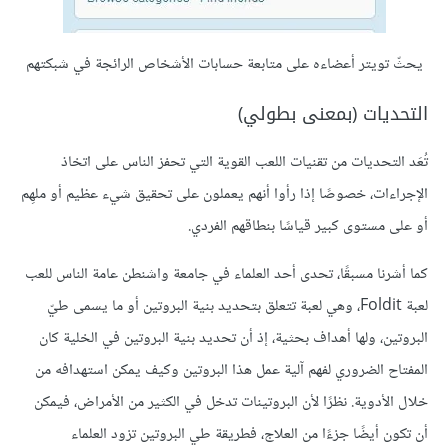
يحثّ تويتر أعضاءه على متابعة حسابات الأشخاص الرائجة في شبكتهم
التحديات (بمعنى بطولي)
تُعَد التحديات من تقنيات اللعب القوية التي تحفز الناس على اتخاذ
الإجراءات، خصوصًا إذا رأوا أنهم يعملون على تحقيق شيء عظيم أو ملهِم
أو على مستوى كبير قياسًا بنطاقهم الفردي.
كما أشرنا مسبقًا، تحدى أحد العلماء في جامعة واشنطن عامة الناس للعب
لعبة Foldit، وهي لعبة تتعلق بتحديد بنية البروتين أو ما يسمى طيّ
البروتين، ولها أهداف بحثية، إذ أن تحديد بنية البروتين في الخلية كان
المفتاح الضروري لفهم آلية عمل هذا البروتين وكيف يمكن استهدافه من
خلال الأدوية. نظرًا لأن البروتينات تدخل في الكثير من الأمراض، فيمكن
أن تكون أيضًا جزءًا من العلاج، فطريقة طي البروتين تزود العلماء