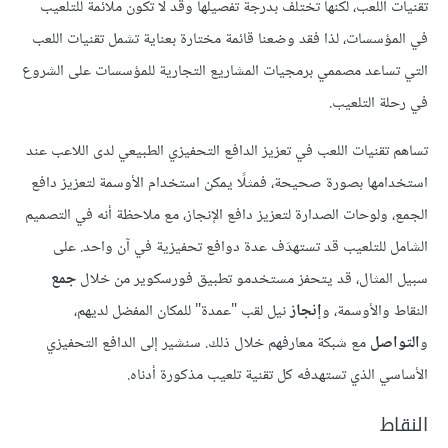
تقنيات اللعب، لكنها تختلف بدرجة تفصيلها وقد لا تكون ملائمة للتلعيب
في المؤسسات، لذا فقد وضعنا قائمة مختارة بعناية تشمل تقنيات اللعب
التي تساعد مصممي برمجيات المشاريع التجارية للمؤسسات على الشروع
في رحلة التلعيب.
تساهم تقنيات اللعب في تعزيز الدافع التحفيزي الطبيعي لدى اللاعب عند
استخدامها بصورة صحيحة، فمثلًا يمكن استخدام الأوسمة لتعزيز دافع
الجمع، ولوحات الصدارة لتعزيز دافع الإنجاز، مع ملاحظة أنه في التصميم
الشامل للتلعيب قد تستهدَف عدة دوافع تحفيزية في آن واحد. على
سبيل المثال، قد يتحفز مستخدمو تطبيق فورسكوير من خلال
جمع
النقاط والأوسمة، و
إنجاز
نيل لقب "عمدة" للمكان المفضل لديهم،
و
التواصل
مع شبكة معارفهم خلال ذلك. سنشير إلى الدافع التحفيزي
الأساسي الذي تستهدفه كل تقنية تلعيب مذكورة أدناه.
النقاط