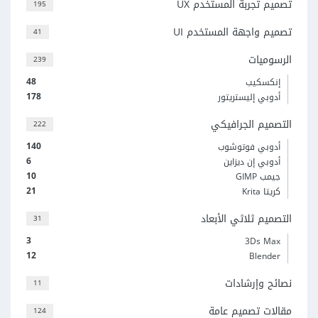
تصميم تجربة المستخدم UX
195
تصميم واجهة المستخدم UI
41
الرسوميات
239
48
إنكسكيب
178
أدوبي إليستريتور
التصميم الجرافيكي
222
140
أدوبي فوتوشوب
6
أدوبي إن ديزاين
10
جيمب GIMP
21
كريتا Krita
التصميم ثلاثي الأبعاد
31
3
3Ds Max
12
Blender
نصائح وإرشادات
11
مقالات تصميم عامة
124