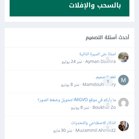
أحدث أسئلة التصميم
اسئلة على السيرة الذاتية
0
Ayman Daahra · نشر
24 يوليو
تعلم التصميم .
1
Mamdouh Khiry · نشر
8 يونيو
ما رأيكم في موقع IMGVO لتحويل وضغط الصور؟
0
Boukhar Zo · نشر
8 يونيو
الذكاء الاصطناعي والتحديات
0
Muzammil Ahmed2 · نشر
30 مايو