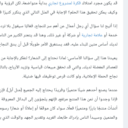
قد يكون مجرد امتلاك
فكرة لمشروع تجاري
بدايةً متواضعة، لكن الرؤية وا
وكيف يمكن تحقيق هذا الحلم؟ الإجابة في المثَل التالي الذي يتكرر كثيرًا ف
إذا أتيح لنا سؤال أي رجل أعمال عن أهم سر للنجاح، فغالبًا سيقول بلا ترد
خدمة أو
علامة تجارية
أو شركة أو غير ذلك، وهنا قد يتعثر الكثير من ال
لديك أساس متين للبناء عليه، فقد يستغرق الأمر طويلًا قبل أن يدق النجاح
يعيدنا هذا إلى سؤالنا الأساسي: لماذا نحتاج إلى الشعار؟ لنفكر بالإجابة م
للعصائر المفضلة لديك، والتي قد تحقق مبيعات قياسية وتزيد الأرباح، بالت
نجاح الحملة الإعلانية، ولو كانت فرص توظيفك فيها ضئيلة.
عندما يصنع أحدهم شيئًا متميزًا وفريدًا يحتاج إليه الجميع (مثل آبل)، فإن 
فإذا وجدوا أن ثمن هذا المنتج مرتفع، فإنهم يلجؤون إلى البدائل المعروفة 
أنشأتَ منتجًا بارزًا ومتميزًا فعلًا، سواء كان موقعًا أو إعلانًا أو شعارًا ر
والمتميز، وسيبدأ الناس بإدراك طابعك الفريد وتقدير الجهد والوقت الذي بذ