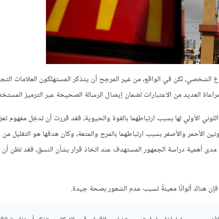
اع الشخصي، لكن في الواقع، من غير المرجح أن يتذكر المستهلكون العلامات التجار
ة العديد من الاعتبارات لضمان إيصال الرسالة الصحيحة عبر الترميز المستخدَ
لوني الأولي لها بسبب ارتباطهما بالقوة والحيوية، فقد قررت أن تدخِل مفهوم تعزي
للونين الأحمر والأصفر بسبب ارتباطهما بالمرح والمتعة، وكان هدفها هو التقليل م
مدى أهمية دراسة الجمهور المستهدف عند اتخاذ قرار بشأن النسق، فقد تظن أن تدر
فإن هناك ألوانًا معينةً تسبب عدم الشعور بصحة جيدة.