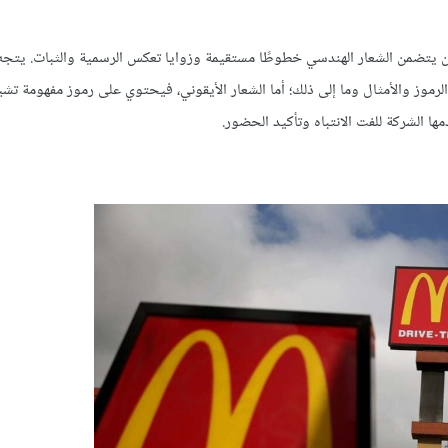
حين يتضمن الشعار الهندسي خطوطًا مستقيمة وزوايا تعكس الرسمية والثبات. يتجه
والرموز والأمثال وما إلى ذلك؛ أما الشعار الأيقوني، فيحتوي على رموز مفهومة ت
ها الشركة للفت الانتباه وتأكيد الحضور.