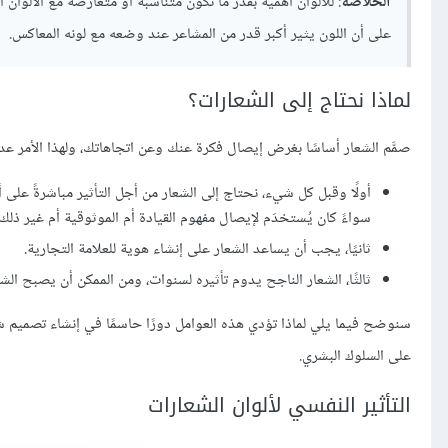
الخلاصة
: للألوان أهمية بقدر ما تكون متناسبة أو متعارضة مع الألوان 
على أن اللون يثير أكبر قدر من المشاعر عند وضعه مع لونه المعاكس.
لماذا نحتاج إلى الشعارات؟
صمَّم الشعار أساسًا بغرض إيصال فكرة عنك وعن اتجاهاتك، ولهذا الأمر عد
أولًا وقبل كل شيء، نحتاج إلى الشعار من أجل التأثير مباشرةً على أ
سواءً كان يُستخدَم لإيصال مفهوم القيادة أم الموثوقية أم غير ذلك.
ثانيًا، يجب أن يساعد الشعار على إنشاء هوية للعلامة التجارية.
ثالثًا، الشعار الناجح يدوم تأثيره لسنوات، ومن الممكن أن يصبح الش
سنوضح فيما يلي لماذا تؤدي هذه العوامل دورًا حاسمًا في إنشاء تصميم شع
على السلوك البشري.
التأثير النفسي لألوان الشعارات