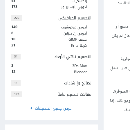
48
إنكسكيب
تالية؟
178
أدوبي إليستريتور
التصميم الجرافيكي
222
 منتج أو
140
أدوبي فوتوشوب
6
أدوبي إن ديزاين
حال لم يكن
10
جيمب GIMP
21
كريتا Krita
التصميم ثلاثي الأبعاد
31
جارية
3
3Ds Max
ل فيها بفضل
12
Blender
نصائح وإرشادات
11
 المتوفرة،
مقالات تصميم عامة
124
مع ذلك، إذا
اعرض جميع التصنيفات
تلف