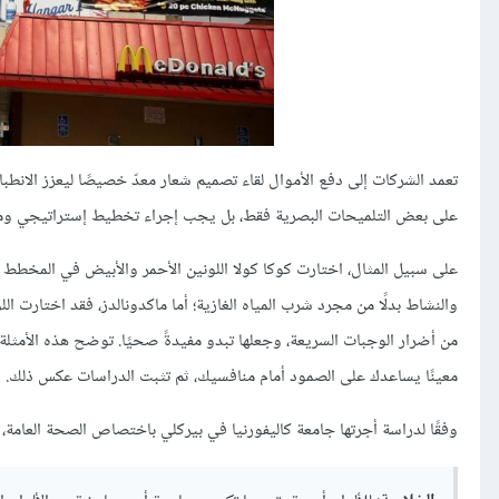
تعمد الشركات إلى دفع الأموال لقاء تصميم شعار معدّ خصيصًا ليعزز الانطب
على بعض التلميحات البصرية فقط، بل يجب إجراء تخطيط إستراتيجي ومراعا
على سبيل المثال، اختارت كوكا كولا اللونين الأحمر والأبيض في المخطط ال
والنشاط بدلًا من مجرد شرب المياه الغازية؛ أما ماكدونالدز، فقد اختارت ا
من أضرار الوجبات السريعة، وجعلها تبدو مفيدةً صحيًا. توضح هذه الأمثلة 
معينًا يساعدك على الصمود أمام منافسيك، ثم تثبت الدراسات عكس ذلك.
وفقًا لدراسة أجرتها جامعة كاليفورنيا في بيركلي باختصاص الصحة العامة، 