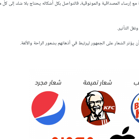
 إرساء المصداقية والموثوقية، فالتواصل بكل أشكاله يحتاج بلا شك إلى كلٍّ من
قل التأثير.
ؤثر الشعار على الجمهور ليرتبط في أذهانهم بشعور الراحة والألفة.