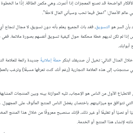
لأفكار الواضحة قد تصنع المعجزات إذا أثمرت، وهي مكمن الطاقة. إذًا ما الخطوة ال
ي عالم الأعمال: "اعمل فيما تحب وسيأتي المال لاحقًا".
د بأن السر هو
التسويق
، فقد بات الجميع يعلم بأنه دون تسويق، لا مجال لنجاح أي
ناس إذا لم تكن لديهم خطة محكمة حول كيفية تسويق أنفسهم بصورة ملائمة. ففي 
 أبوابك.
ن خلال المثال التالي: تخيل أن صديقك ابتكر
حملةً إعلانيةً
جديدة رائعة للعلامة الت
الي ستنجذب إلى هذه العلامة التجارية (رغم أنك كنت تعرفها مسبقًا) وترغب بالعم
الانطباع الأول من الناس هو الإعجاب، تليه الموازنة بينه وبين المنتجات المشابهة
التي تتوافق مع ميزانيتهم. باختصار، يفضل الناس المنتج المألوف على المجهول. و
سوميًا أو نصيًا أو تغليفًا أو غير ذلك، فإنك ستصبح معروفًا من خلال هذا المنتج المخ
لته لإنشاء هذا المنتج أو الخدمة.