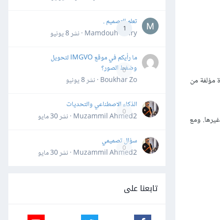
تعلم التصميم .
1
Mamdouh Khiry · نشر
8 يونيو
ما رأيكم في موقع IMGVO لتحويل
وضغط الصور؟
0
 مؤلفة من
Boukhar Zo · نشر
8 يونيو
الذكاء الاصطناعي والتحديات
0
Muzammil Ahmed2 · نشر
30 مايو
غيرها. ومع
سؤال تصميمي
0
Muzammil Ahmed2 · نشر
30 مايو
تابعنا على