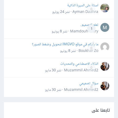
اسئلة على السيرة الذاتية
0
Ayman Daahra · نشر
24 يوليو
تعلم التصميم .
1
Mamdouh Khiry · نشر
8 يونيو
ما رأيكم في موقع IMGVO لتحويل وضغط الصور؟
0
Boukhar Zo · نشر
8 يونيو
الذكاء الاصطناعي والتحديات
0
Muzammil Ahmed2 · نشر
30 مايو
سؤال تصميمي
0
Muzammil Ahmed2 · نشر
30 مايو
تابعنا على