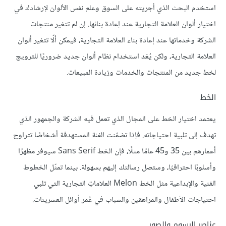
استخدم البحث الذي أجريته على السوق وعلم نفس الألوان لإرشادك في
اختيار ألوان العلامة التجارية عند إعادة بنائها. إن لم تتغير منتجات
الشركة وخدماتها عند إعادة بناء العلامة التجارية، فيمكن ألّا تتغير ألوان
العلامة التجارية، ولكن يُعَد استخدام نظام ألوان جديد ضروريًا للترويج
لخط جديد من المنتجات والخدمات وزيادة المبيعات.
الخط
يعتمد اختيار الخط على المجال الذي تعمل فيه الشركة والجمهور الذي
تهدف إلى تلبية احتياجاته. فإذا تضمّنت الفئة المستهدفة أشخاصًا تتراوح
أعمارهم بين 35 و45 عامًا مثلًا، فإن الخط Sans Serif سيوفر مظهرًا
وأسلوبًا احترافيًا، وستصل رسالتك إليهم بسهولة. بينما تمثّل الخطوط
الفنية والإبداعية مثل الخط Melon العلاماتِ التجارية التي تلبي
احتياجات الأطفال والمراهقين والشباب في عُمر أوائل العشرينات.
عناصر الرسوم والصور