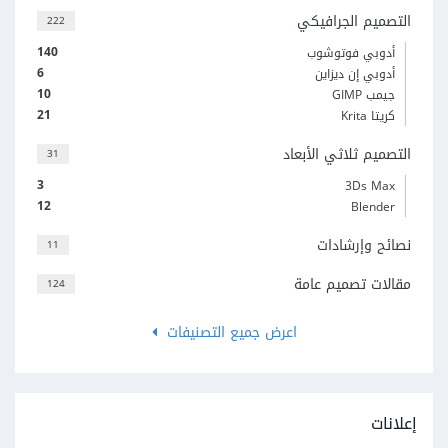
التصميم الجرافيكي
222
140
أدوبي فوتوشوب
6
أدوبي إن ديزاين
10
جيمب GIMP
21
كريتا Krita
التصميم ثلاثي الأبعاد
31
3
3Ds Max
12
Blender
نصائح وإرشادات
11
مقالات تصميم عامة
124
اعرض جميع التصنيفات
إعلانات