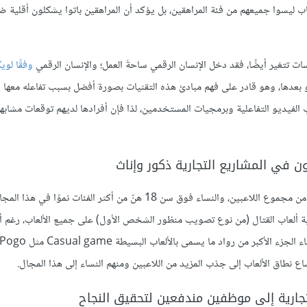
قط على أن رواد الألعاب ليسوا جميعهم من فئة المراهقين، بل يؤكد أن المراهقين باتوا يشكلون أق
ات تتغير أيضًا، فقد دخل الإنسان الرقمي ساحةَ العمل؛ والإنسان الرقمي
وفقًا لوي
ات الرقمية الواسعة أو بعدها، وهو قادر على فهم مبادئ هذه التقنيات بصورة أفضل بسبب تفاعله مع
 الفيديو التفاعلية وبرمجيات المستخدمين، لذا فإن أفرادها لديهم توقعات مشاب
ون في المشاريع التجارية ذكور وإناث
وفقًا لحقائق منظمة برمجيات الترفيه عام 2012، تشكل الإناث نسبة 47% من مجموع اللاعبين، والنساء فوق سن 18 هنّ من أكثر الفئات نمو
ع نطاق الألعاب إلى جذب المزيد من اللاعبين ومنهم النساء إلى هذا المجال.
لتجارية إلى موظفين مندفعين لتحقيق النجاح