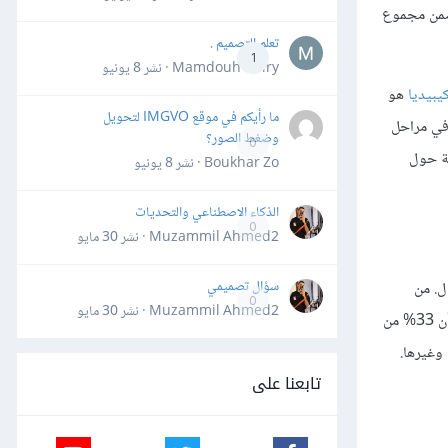
لية ضمن مجموع
تعلم التصميم .
1
Mamdouh Khiry · نشر
8 يونيو
كيبيديا
هو
ما رأيكم في موقع IMGVO لتحويل
ها في مراحل
وضغط الصور؟
0
هة حول
Boukhar Zo · نشر
8 يونيو
الذكاء الاصطناعي والتحديات
0
Muzammil Ahmed2 · نشر
30 مايو
سؤال تصميمي
ًا في هذا المجال. من
0
Muzammil Ahmed2 · نشر
30 مايو
أسباب انتشار المعلومات الخاطئة المتعلقة بذلك هو أن الناس يعمّمون تجربة ألعاب القتال (من نوع تصويب منظور الشخص الأول) على جميع الألعاب، رغم أن 33% من
اللاعبين يلعبون ألعابًا اجتماعية، ويلعب الكثيرون ألعابًا تعليمية. تشكل النساء الجزء الأكبر من رواد ما يسمى بالألعاب البسيطة Casual game مثل Pogo وغيرها.
تابعنا على