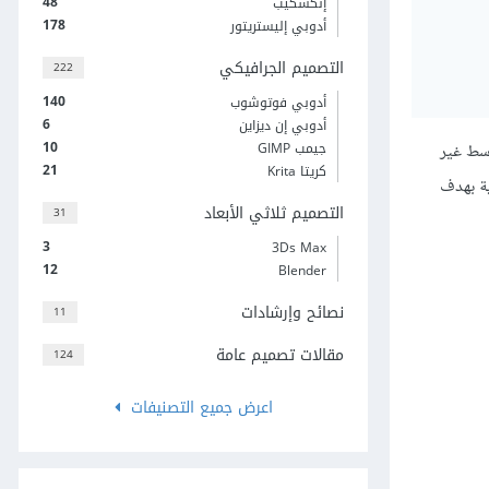
48
إنكسكيب
178
أدوبي إليستريتور
التصميم الجرافيكي
222
140
أدوبي فوتوشوب
6
أدوبي إن ديزاين
10
جيمب GIMP
وسط غير
21
كريتا Krita
ية بهدف
التصميم ثلاثي الأبعاد
31
3
3Ds Max
12
Blender
نصائح وإرشادات
11
مقالات تصميم عامة
124
اعرض جميع التصنيفات