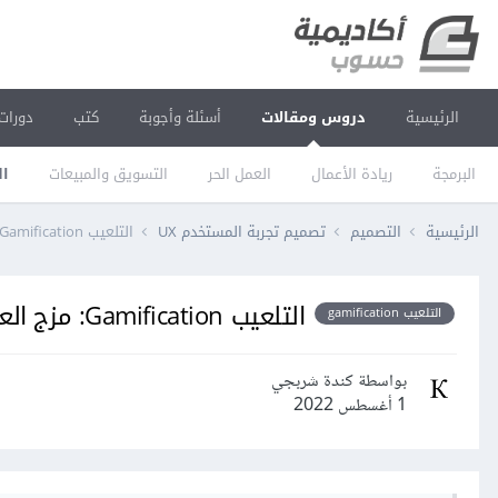
الرئيسية
دروس ومقالات
أسئلة وأجوبة
كتب
دورات
البرمجة
ريادة الأعمال
العمل الحر
التسويق والمبيعات
ال
الرئيسية
التصميم
تصميم تجربة المستخدم UX
التلعيب Gamification: مزج العمل باللعب
التلعيب Gamification: مزج العمل باللعب
التلعيب gamification
بواسطة كندة شربجي
1 أغسطس 2022