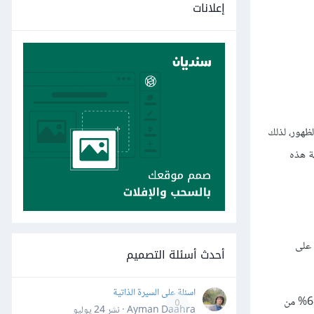
إعلانات
ظهور، لذلك
ة هذه
 على
أحدث أسئلة التصميم
اسئلة على السيرة الذاتية
وفقًا لبيانات منظمة برمجيات الترفيه عام 2012، يبلغ العمر الوسطي لرواد الألعاب 30 عامًا، وتقدَّر مدة انخراط الفرد منهم في الألعاب وسطيًا بـ 12عامًا، و68% من
0
Ayman Daahra · نشر
24 يوليو