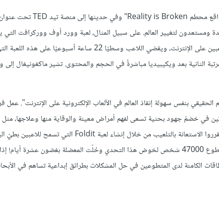
أشارت الباحثة في جامعة واشنطن جين ماكغونيغال في كتابها بعنوان "الواقع محطم  is Broken
ة ومستعدون لتغيير العالم. على سبيل المثال، لعبة وورد أوف ووركرافت التي يشا
اختصارًا بـ WoW هي لعبة فيديو من نوع ألعاب تقمص الأدوار كثيفة اللاعبين على الإنترنت، ويقضي اللاعب وسطيًا 22 ساع
ما تأتي موسوعة WoW بنظام ويكي في المرتبة الثانية بعد ويكيبيديا مباشرةً في الحجم والمحتوى. تشير ماكغونيغال إ
الحقيقي بنفس سهولة إنقاذ العالم في الألعاب الإلكترونية على الإنترنت". عمل ف
وتين في خضمّ جهود بحثية تسعى لفهم أمراض معينة والوقاية منها وعلاجها، مثل ع
المكتسبة (الإيدز) والسرطان وألزهايمر، لكنهم لم يحرزوا التقدم المنشود، فقرروا الاستعانة بالتلعيب من خلال إنشاء لعبة Foldit الت
بطرائق مختلفة، ومن ثم دعوة عامة الناس للعب هذه اللعبة على الإنترنت. تطوع 47000 شخص لخوض هذا التحدي وحُلّت المعضلة بغضون عشرة أيام!
اقات الكامنة لدى المتطوعين في حل المشكلات بطرائق إبداعية تساهم في الأبحاث