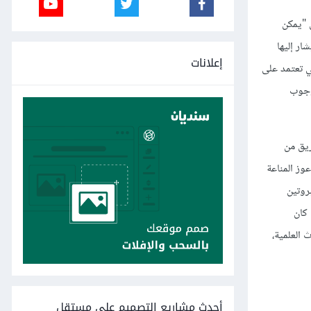
Reality" وفي حديثها إلى منصة تيد TED تحت عنوان "يمكن
ر إليها
إعلانات
ة أسبوعيًا على هذه اللعبة التي تعتمد على
لى وجوب
ريق من
وز المناعة
ي تسمح للاعبين بطيّ البروتين
 إذا كان
 العلمية،
أحدث مشاريع التصميم على مستقل