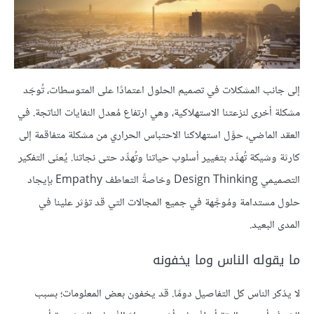
إلى جانب المشكلات في تصميم الحلول اعتمادًا على المتوسطات، تُوجَد
مشكلة أخرى لنزعتنا الاستهلاكية، وهي ارتفاع مُعدل النفايات الناتجة. في
العقد الماضي، حوَّل استهلاكنا الاحتباس الحراري من مشكلة متفاقمة إلى
كارثة وشيكة تُهدِّد بتغيير أسلوب حياتنا وتُهدِّد حتى نجاتنا. يُعنَى التفكير
التصميمي Design Thinking وخاصةً التعاطف Empathy بإيجاد
حلول مستدامة ومُوجَّهة في جميع المجالات التي قد تؤثر علينا في
المدى البعيد.
ما يقوله الناس وما يخفونه
لا يذكر الناس كل التفاصيل دومًا. قد يخفون بعض المعلومات؛ بسبب