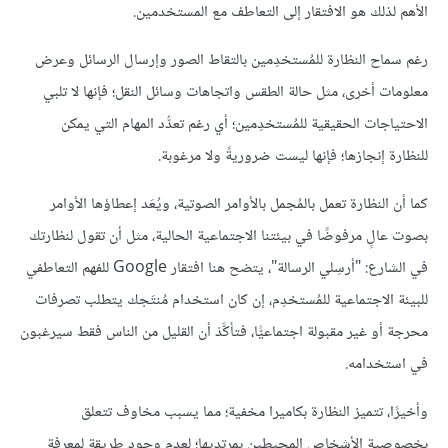
الأهم لذلك هو الافتقار إلى التعاطف مع المستخدمين.
رغم سماح النظارة للمُستخدِمين بالتقاط الصور وإرسال الرسائل وعرض
معلومات أخرى، مثل حالة الطقس واتجاهات وسائل النقل؛ فإنها لا تلبي
الاحتياجات الحقيقية للمُستخدِمين؛ أي رغم تعدُّد المهام التي يمكن
للنظارة إنجازها؛ فإنها ليست ضروريةً ولا مرغوبة.
كما أن النظارة تعمل بالمُجمل بالأوامر الصوتية، ويُعَد إعطاؤها الأوامر
بصوت عالٍ مرفوضًا في بيئتنا الاجتماعية الحالية، مثل أن تقول لنظارتك
في الشارع: "أرسِلي الرسالة"، يتضح هنا افتقار Google للفهم التعاطفي
للبيئة الاجتماعية للمُستخدِم، إن كان استخدام مُنتَجك يتطلب تصرفات
محرجة أو غير مقبولة اجتماعيًّا، فتأكَّدْ أن القليل من الناس فقط سيرغبون
في استخدامه.
وأخيرًا، تتميز النظارة بكاميرا مخفية؛ مما يسبب مخاوف تتعلق
بخصوصية الأشخاص المحيطين بمرتديها؛ لعدم وجود طريقة لمعرفة