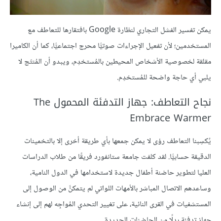
يمكن تفسير الفشل التجاري لنظارة Google بافتقارها للتعاطف مع
المستخدمين؛ لأن تفعيل الإجراءات صوتيًّا محرج اجتماعيًّا، كما أن الكاميرا
مقلقة لخصوصية الأشخاص المحيطين بالمُستخدِم، ويبدو أن المُنتَج لا
يلبي أي حاجة واضحة للمُستخدِم.
نجاح التعاطف: جهاز التدفئة المحمول The
Embrace Warmer
يُكسِبنا التعاطف رؤى لا يمكن جمعها بأي طريقة أخرى إلا بالتخمينات
الدقيقة حسابيًّا. لقد كلفت جامعة ستانفورد فريقًا من طلاب الدراسات
العليا لتطوير حاضنة أطفال جديدة لاستخدامها في الدول النامية،
وساعدهم الاتصال المباشر بالأمهات اللواتي لم يتمكنَّ من الوصول إلى
المستشفيات في القرى النائية، على تغيير التحدي المُواجِه لهم إلى إنشاء
جهاز تدفئة بدلًا من الحاضنات الجديدة.