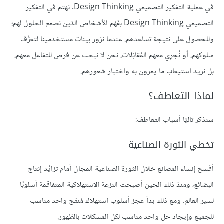
في عملية التفكير التصميمي Design Thinking. نهتم في التفكير
التصميمي Design Thinking بفَهْم الأشخاص الذين نصمم الحلول لهم؛
وللحصول على نتيجة تساعدهم. عندما نزور بيئات مستخدمينا لتعرُّف
سلوكهم، أو نُجرِي معهم المُقابَلات، نحن لا نبحث عن فرص للتفاعل معهم،
بل نريد استيعاب ما يمرون به واختبار شعورهم.
لماذا التعاطف؟
سنذكر تاليًا أسباب التعاطف:
تخطي الثورة الصناعية
أفسح إنشاء المصانع خلال الثورة الصناعية المجال أمام تزايُد إنتاج
البضائع، ومنذ ذلك الحين أصبحت النزعة الاستهلاكية المتفاقمة أسلوبًا
لسير العالم. ومع ذلك بدأ عجز أسلوب استهلاك مُنتَج واحد مناسب
للجميع وإيجاد حل واحد مناسب لكل المشكلات بالظهور.