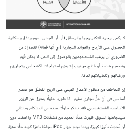
لا يكفي وجود التكنولوجيا والوسائل (أي أن الجدوى موجودة)، وإمكانية
الحصول على الأرباح والفوائد التجارية (أي أنها فعالة) فقط؛ إذ من
الضروري أن يرغب المُستخدِمون بالوصول إلى الحل. لا يمكن فَهْم
وتصميم خدمة أو مُنتَج مرغوب إلا بفهم احتياجات الأشخاص وتجاربهم
ورغباتهم وتفضيلاتهم تمامًا.
إن التعاطف من منظور الأعمال المبني على الربح المُطلَق هو عنصر
أساسي في أيِّ حلٍّ تجاري سليم. إذا طورنا حلولًا بمعزل عن الرؤى
الأساسية للمُستخدِمين، فقد نبتكر حلولًا بعيدة عن المشكلة، وبالتالي
سيتجاهلها السوق. ظهرت مثلًا العديد من مُشغِّلات MP3 واختفت دون
أن تُحدِث تأثيرًا كبيرًا، بينما نجح جهاز iPod نجاحًا باهرًا كونه حلًّا تقنيًّا،