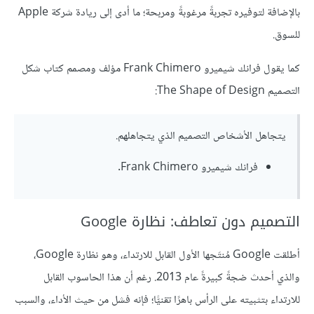
بالإضافة لتوفيره تجربةً مرغوبةً ومربحة؛ ما أدى إلى ريادة شركة Apple
للسوق.
كما يقول فرانك شيميرو Frank Chimero مؤلف ومصمم كتاب شكل
التصميم The Shape of Design:
يتجاهل الأشخاص التصميم الذي يتجاهلهم.
فرانك شيميرو Frank Chimero.
التصميم دون تعاطف: نظارة Google
أطلقت Google مُنتَجها الأول القابل للارتداء، وهو نظارة Google،
والذي أحدث ضجةً كبيرةً عام 2013. رغم أن هذا الحاسوب القابل
للارتداء بتثبيته على الرأس باهرًا تقنيًّا؛ فإنه فشل من حيث الأداء، والسبب