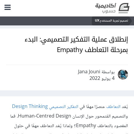
تصميم تجربة المستخدم UX
إنطلاق عملية التفكير التصميمي: البدء
بمرحلة التعاطف Empathy
بواسطة Jana Jouni
4 يوليو 2022
يُعَد
التعاطف
عنصرًا مهمًّا في
التفكير التصميمي Design Thinking
والتصميم المُتمحور حول الإنسان Human-Centred Design. فما
المقصود بالتعاطف Empathy؟ ولماذا يُعَد التعاطف مهمًّا في حلول