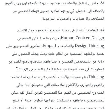
الأشخاص والتفاعل والتعاطف معهم؛ وذلك بهدف فَهْم تجاربهم ودوافعهم،
بالإضافة إلى الاندماج في بيئتهم المادية لتعميق فهمك الشخصي عن
المشكلات والاحتياجات والتحديات الموجودة.
يُعَد التعاطف أساسيًّا في عملية التصميم المُتمحور حول الإنسان
Human-Centred Design؛ حيث يساعد التفكير التصميمي
Design Thinking والتعاطف Empathy، المفكرين التصميميين على
تنحية توقعاتهم الشخصية عن العالم جانبًا؛ وذلك بهدف الحصول على
رؤية عن المُستخدِمين المعنيين واحتياجاتهم. ستحتاج لجمع الكثير من
المعلومات في هذه المرحلة من عملية التفكير التصميمي Design
Thinking بما يسمح لك وقتك. ستكتسب في هذه المرحلة التعاطف
والتفهم والتجارب والأفكار والملاحظات التي ستوظفها لبناء باقي
المشروع التصميمي. من المهم جدًّا للمصممين تكوين أفضل فَهْم ممكن
للمستخدمين وحاجاتهم والمشكلات المُواجِهة لتطوير خدمة أو مُنتَج
مُعيَّن يرغبون بتصميمه. إذا كان لديك ما يكفي من الوقت والمال، فعليك