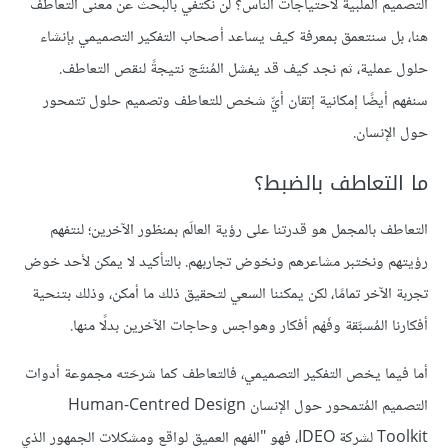
التصميم الملبية لاحتياجات الناس؟ لن نكتفي بالبحث عن معنى التعاطف
هنا، بل سنتعمق بمعرفة كيف يساعد أصحاب التفكير التصميمي بإنشاء
حلول عملية، ثم نجد كيف قد يفشل المُنتَج نتيجةً لنقص التعاطف.
سنفهم أيضًا إمكانية إتقان أيِّ شخص للتعاطف وتصميم حلول تتمحور
حول الإنسان.
ما التعاطف بالضبط؟
التعاطف بالمجمل هو قدرتنا على رؤية العالَم بمنظور الآخرين؛ لنتفهم
رؤيتهم ونختبر مشاعرهم ونخوض تجاربهم. بالتأكيد لا يمكن لأحد خوض
تجربة الآخر تمامًا، لكن يمكننا السعي لتحقيق ذلك ما أمكن، وذلك بتنحية
أفكارنا المُسبَّقة وفَهْم أفكار وهواجس وحاجات الآخرين بدلًا منها.
أما فيما يخص التفكير التصميمي، فالتعاطف كما شرحَته مجموعة أدوات
التصميم المُتمحور حول الإنسان Human-Centred Design
Toolkit لشركة IDEO، فهو "الفهم العميق لواقع ومشكلات الجمهور الذي