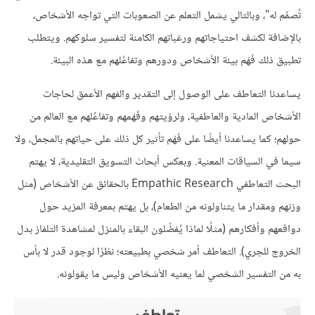
تُصمِّم له"، وبالتالي يشمل التعلم عن الصعوبات التي تواجه الأشخاص،
بالإضافة لكشف احتياجاتهم ورغباتهم الكامنة لتفسير سلوكهم. ويتطلب
تطبيق ذلك فَهْم بيئة الأشخاص ودورهم وتفاعُلهم مع هذه البيئة.
يساعدنا التعاطف على الوصول إلى التقدير والفهم الأعمق لحاجات
الأشخاص المادية والعاطفية، ولرؤيتهم وفَهْمهم وتفاعُلهم مع العالم من
حولهم؛ كما يساعدنا أيضًا على فَهْم تأثير كل ذلك على حياتهم بالمجمل، ولا
سيما في السياقات المعنية. وبعكس أبحاث التسويق التقليدية، لا يهتم
البحث التعاطفي Empathic Research بالحقائق عن الأشخاص (مثل
وزنهم ومقدار ما يتناولونه من الطعام)، بل يهتم بمعرفة المزيد حول
دوافعهم وأفكارهم (مثلًا لماذا يُفضِّلون البقاء بالمنزل لمشاهدة التلفاز بدل
الخروج للجري). التعاطف أمر شخصي بطبيعته؛ نظرًا لوجود قدر لا بأس
به من التفسير الشخصي لما يعنيه الأشخاص وليس ما يقولونه.