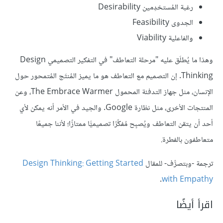
رغبة المُستخدِمين Desirability
الجدوى Feasibility
والفاعلية Viability
وهذا ما يُطلَق عليه "مرحلة التعاطف" في التفكير التصميمي Design
Thinking. إن التصميم مع التعاطف هو ما يميز المُنتَج المُتمحور حول
الإنسان، مثل جهاز التدفئة المحمول The Embrace Warmer، وعن
المنتجات الأخرى، مثل نظارة Google. والجيد في الأمر أنه يمكن لأي
أحد أن يتقن التعاطف ويُصبِح مُفكِّرًا تصميميًّا ممتازًا؛ لأننا جميعًا
متعاطفون بالفطرة.
ترجمة -وبتصرُّف- للمقال
Design Thinking: Getting Started
.
with Empathy
اقرأ أيضًا