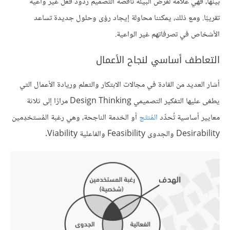
بينها، فهي علامة لفرض البيئة ناقصة التصميم ردود فعل غير واعية
تقريبًا. ومع ذلك، يمكننا محاولة إيجاد رؤى وحلول جديدة تساعد
الأشخاص في تصرفاتهم غير الواعية.
التعاطف أساسي لنجاح الأعمال
أشار العديد من القادة في مجالات الابتكار والتعلم وريادة الأعمال التي
يطغى عليها التفكير التصميمي Design Thinking مرارًا إلى ثلاثة
معايير أساسية تُحدِّد
المُنتَج
أو الخدمة الناجحة، وهي رغبة المُستخدِمين
Desirability والجدوى Feasibility والفاعلية Viability.