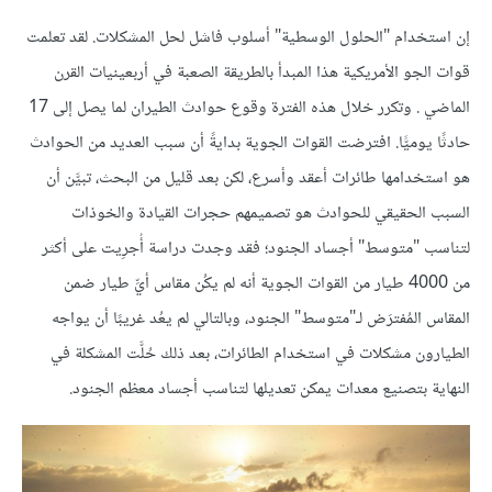
إن استخدام "الحلول الوسطية" أسلوب فاشل لحل المشكلات. لقد تعلمت
قوات الجو الأمريكية هذا المبدأ بالطريقة الصعبة في أربعينيات القرن
الماضي . وتكرر خلال هذه الفترة وقوع حوادث الطيران لما يصل إلى 17
حادثًا يوميًّا. افترضت القوات الجوية بدايةً أن سبب العديد من الحوادث
هو استخدامها طائرات أعقد وأسرع، لكن بعد قليل من البحث، تبيَّن أن
السبب الحقيقي للحوادث هو تصميمهم حجرات القيادة والخوذات
لتناسب "متوسط" أجساد الجنود؛ فقد وجدت دراسة أُجرِيت على أكثر
من 4000 طيار من القوات الجوية أنه لم يكُن مقاس أيِّ طيار ضمن
المقاس المُفترَض لـ"متوسط" الجنود، وبالتالي لم يعُد غريبًا أن يواجه
الطيارون مشكلات في استخدام الطائرات، بعد ذلك حُلَّت المشكلة في
النهاية بتصنيع معدات يمكن تعديلها لتناسب أجساد معظم الجنود.