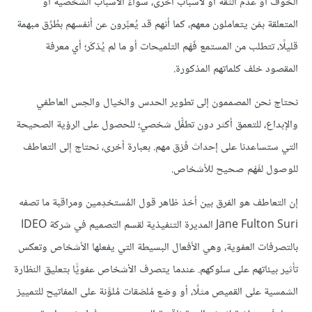
الخوف أو عدم الثقة أو لأسباب أخرى، سواءً الأسباب الشخصية أو
المتعلقة بمَن يتعاملون معهم، كما أنهم قد يُعبِّرون عن أنفسهم بطُرُق مبهمة
قليلًا، تتطلب من المستمع فَهْم التلميحات أو ما لم يُذكَر؛ أي معرفة
المقصود خلف كلماتهم المذكورة.
نحتاج نحن المصممون إلى تطوير الحدس والخيال والحِس العاطفي
والإبداع، للتعمق أكثر دون تطفُّل شخصي؛ للحصول على الرؤية الصحيحة
التي ستساعدنا على إحداث فَرْق مهم. بعبارة أخرى، نحتاج إلى التعاطف
للوصول لفَهْم صحيح للأشخاص.
إن التعاطف هو الفرق بين أخذ ظاهر قول المُستخدِمين ومراقبة ما تصفه
Jane Fulton Suri المديرة التنفيذية لقسم التصميم في شركة IDEO
بالتصرفات العفوية، وهي الأفعال البسيطة التي يفعلها الأشخاص وتعكس
تأثير بيئاتهم على سلوكهم. عندما يتصرف الأشخاص عفويًّا بتعليق النظارة
الشمسية على القميص مثلًا، أو وضع مُلصَقات مُلوَّنة على المفاتيح للتمييز