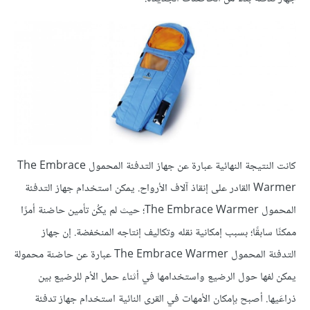
كانت النتيجة النهائية عبارة عن جهاز التدفئة المحمول The Embrace
Warmer القادر على إنقاذ آلاف الأرواح. يمكن استخدام جهاز التدفئة
المحمول The Embrace Warmer؛ حيث لم يكُن تأمين حاضنة أمرًا
ممكنًا سابقًا؛ بسبب إمكانية نقله وتكاليف إنتاجه المنخفضة. إن جهاز
التدفئة المحمول The Embrace Warmer عبارة عن حاضنة محمولة
يمكن لفها حول الرضيع واستخدامها في أثناء حمل الأم للرضيع بين
ذراعَيها. أصبح بإمكان الأمهات في القرى النائية استخدام جهاز تدفئة