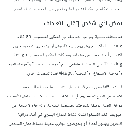
واحد. يمكننا إنشاء أسواق جديدة وتحقيق أهداف واحتياجات أفضل
لمجتمعات كاملة. يمكننا تغيير العالم بالعمل على المستويات المناسبة.
يمكن لأي شخص إتقان التعاطف
قد تختلف تسمية جوانب التعاطف في التفكير التصميمي Design
Thinking، لكن الجوهر يبقى واحدًا، وهو أن يتمحور التصميم حول
الإنسان. أطلقت مدارس مختلفة وشركات التفكير التصميمي Design
Thinking على البحث التعاطفي اسم "مرحلة التعاطف" و"مرحلة الفهم"
و"مرحلة الاستماع" و"البحث"، بالإضافة لعدة تسميات أخرى.
إن كنت قلِقًا بشأن عدم قدرتك على إتقان التعاطف المطلوب مع
الأشخاص الذين تصمم لهم، فإليك الأخبار الجيدة؛ اكتشف علماء الأعصاب
مؤخرًا الصلة الوثيقة للتعاطف بطبيعتنا البشرية، وأنه جزء لا يتجزأ من
حيويتنا، فقد اكتشفوا تشابُه نشاط الدماغ البشري في أثناء مراقبة
الآخرين يؤدون أعمالًا أو يخوضون تجارب معينة، بنشاط دماغ الشخص