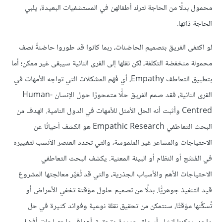
محمول بدلًا من الحاجة لترك أطفالهن في المستشفيات البعيدة، يلبي
الحاجة ذاتها.
لو اكتفى الفريق بتصميم الحاضنات، ربما كانوا قد طوروا حاضنةً نصف
محمولة منخفضة التكلفة، لكن نقلها إلى القرى النائية سيبقى غير ممكن؛ أما
بتطبيق التعاطف Empathy، أي فَهْم المشكلات التي تواجه الأمهات في
القرى النائية، فقد صمم الفريق حلًّا متمحورًا حول الإنسان Human-
Centred وأثبت أنه الحل الأمثل للأمهات في الدول النامية. الهدف من
البحث التعاطفي Empathic Research هو الكشف أحيانًا عن
الاحتياجات والمشاعر غير الملموسة، والتي تحدد العنصر الأنسب لتغييره
في المُنتَج أو النظام أو البيئة المعنية. يكشف البحث التعاطفي
الاحتياجات الأهم والأسباب الجذرية، والتي قد تُغيِّر معالجتها المشروع
قيد التنفيذ جوهريًّا. بدلًا من تصميم حلول مؤقتة تخفي الأعراض أو
تُسكِّنها مؤقتًا، سنتمكن من تحقيق نقلة نوعية وفوائد كثيرة في حل