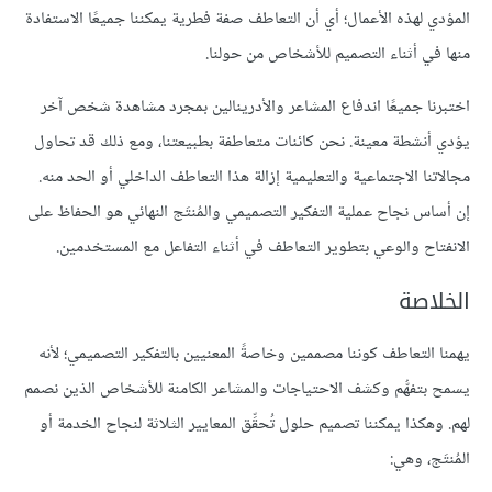
المؤدي لهذه الأعمال؛ أي أن التعاطف صفة فطرية يمكننا جميعًا الاستفادة
منها في أثناء التصميم للأشخاص من حولنا.
اختبرنا جميعًا اندفاع المشاعر والأدرينالين بمجرد مشاهدة شخص آخر
يؤدي أنشطة معينة. نحن كائنات متعاطفة بطبيعتنا، ومع ذلك قد تحاول
مجالاتنا الاجتماعية والتعليمية إزالة هذا التعاطف الداخلي أو الحد منه.
إن أساس نجاح عملية التفكير التصميمي والمُنتَج النهائي هو الحفاظ على
الانفتاح والوعي بتطوير التعاطف في أثناء التفاعل مع المستخدمين.
الخلاصة
يهمنا التعاطف كوننا مصممين وخاصةً المعنيين بالتفكير التصميمي؛ لأنه
يسمح بتفهُّم وكشف الاحتياجات والمشاعر الكامنة للأشخاص الذين نصمم
لهم. وهكذا يمكننا تصميم حلول تُحقِّق المعايير الثلاثة لنجاح الخدمة أو
المُنتَج، وهي: