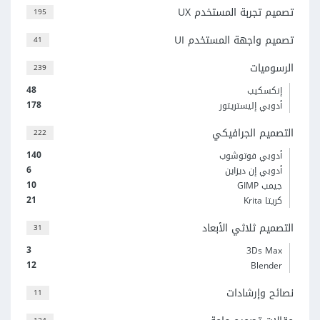
تصميم تجربة المستخدم UX
195
تصميم واجهة المستخدم UI
41
الرسوميات
239
48
إنكسكيب
178
أدوبي إليستريتور
التصميم الجرافيكي
222
140
أدوبي فوتوشوب
6
أدوبي إن ديزاين
10
جيمب GIMP
21
كريتا Krita
التصميم ثلاثي الأبعاد
31
3
3Ds Max
12
Blender
نصائح وإرشادات
11