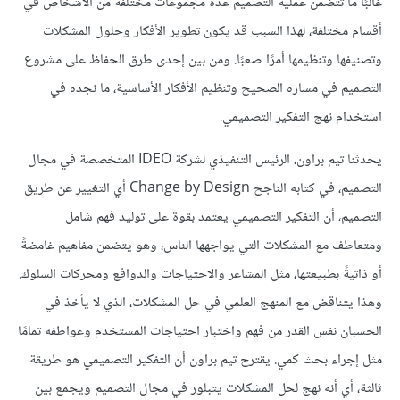
غالبًا ما تتضمن عملية التصميم عدة مجموعات مختلفة من الأشخاص في
أقسام مختلفة، لهذا السبب قد يكون تطوير الأفكار وحلول المشكلات
وتصنيفها وتنظيمها أمرًا صعبًا. ومن بين إحدى طرق الحفاظ على مشروع
التصميم في مساره الصحيح وتنظيم الأفكار الأساسية، ما نجده في
استخدام نهج التفكير التصميمي.
يحدثنا تيم براون، الرئيس التنفيذي لشركة IDEO المتخصصة في مجال
التصميم، في كتابه الناجح Change by Design أي التغيير عن طريق
التصميم، أن التفكير التصميمي يعتمد بقوة على توليد فهم شامل
ومتعاطف مع المشكلات التي يواجهها الناس، وهو يتضمن مفاهيم غامضةً
أو ذاتيةً بطبيعتها، مثل المشاعر والاحتياجات والدوافع ومحركات السلوك.
وهذا يتناقض مع المنهج العلمي في حل المشكلات، الذي لا يأخذ في
الحسبان نفس القدر من فهم واختبار احتياجات المستخدم وعواطفه تمامًا
مثل إجراء بحث كمي. يقترح تيم براون أن التفكير التصميمي هو طريقة
ثالثة، أي أنه نهج لحل المشكلات يتبلور في مجال التصميم ويجمع بين