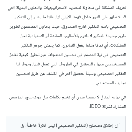
تعريف المشكلة في محاولة لتحديد الاستراتيجيات والحلول البديلة التي
قد لا تظهر على الفور خلال فهمنا الأولي لها. غالبًا ما يشار إلى التفكير
التصميمي باسم التفكير خارج الصندوق، حيث يحاول المصممون تطوير
طرق جديدة للتفكير لا تلتزم بالأساليب السائدة أو الاعتيادية لحل
المشكلات، أي تمامًا مثلما يفعل الفنانون، كما يتمثل جوهر التفكير
التصميمي في نية المصمم في تحسين المنتجات عبر تحليل كيفية تفاعل
المستخدمين معها والتحقيق في الظروف التي تعمل فيها، ويوفر لنا
التفكير التصميمي وسيلةً لنتعمق أكثر في الكشف عن طرق لتحسين
تجارب المستخدم.
في نهاية المقال لا يسعنا سوى أن نختم بكلمات بيل موغريدج، المؤسس
المشارك لشركة IDEO:
"إن إطلاق مصطلح (التفكير التصميمي) ليس فكرةً خاطئةً. بل