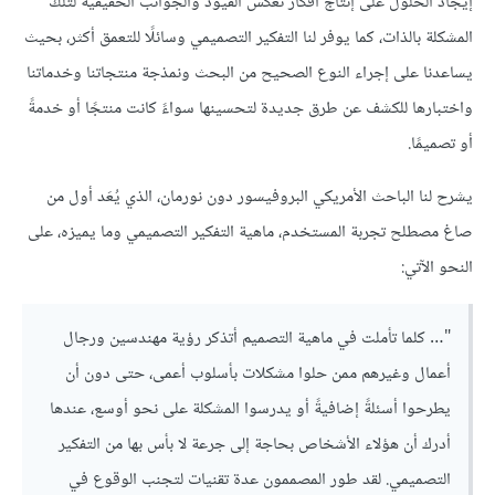
إيجاد الحلول على إنتاج أفكار تعكس القيود والجوانب الحقيقية لتلك
المشكلة بالذات، كما يوفر لنا التفكير التصميمي وسائلًا للتعمق أكثر، بحيث
يساعدنا على إجراء النوع الصحيح من البحث ونمذجة منتجاتنا وخدماتنا
واختبارها للكشف عن طرق جديدة لتحسينها سواءً كانت منتجًا أو خدمةً
أو تصميمًا.
يشرح لنا الباحث الأمريكي البروفيسور دون نورمان، الذي يُعَد أول من
صاغ مصطلح تجربة المستخدم، ماهية التفكير التصميمي وما يميزه، على
النحو الآتي:
"… كلما تأملت في ماهية التصميم أتذكر رؤية مهندسين ورجال
أعمال وغيرهم ممن حلوا مشكلات بأسلوب أعمى، حتى دون أن
يطرحوا أسئلةً إضافيةً أو يدرسوا المشكلة على نحو أوسع، عندها
أدرك أن هؤلاء الأشخاص بحاجة إلى جرعة لا بأس بها من التفكير
التصميمي. لقد طور المصممون عدة تقنيات لتجنب الوقوع في