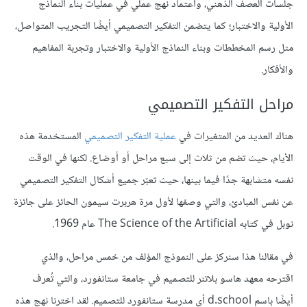
جلسات العصف الذهني، واعتماد نهج عملي في عمليات بناء النماذج
الأولية والاختبار؛ كما يتضمن التفكير التصميمي أيضًا التجريب المتواصل،
مثل رسم المخططات وبناء النماذج الأولية والاختبار وتجربة المفاهيم
والأفكار.
مراحل التفكير التصميمي
هناك العديد من المتغيرات في
عملية التفكير التصميمي
المستخدمة هذه
الأيام، حيث تضم من ثلاث إلى سبع مراحل أو أوضاع. لكنها في الوقت
نفسه متشابهة جدًا فيما بينها، حيث تعبّر جميع أشكال التفكير التصميمي
عن نفس المبادئ، والتي وصفها لأول مرة هربرت سيمون الحائز على جائزة
نوبل في كتابه The Science of the Artificial عام 1969.
في مقالنا هذا سنركز على النموذج المؤلف من خمس مراحل، والذي
اقترحه معهد هاسو بلاتنر للتصميم في جامعة ستانفورد، والتي تُعرف
أيضًا باسم d.school أي مدرسة ستانفورد للتصميم. لقد اخترنا نهج هذه