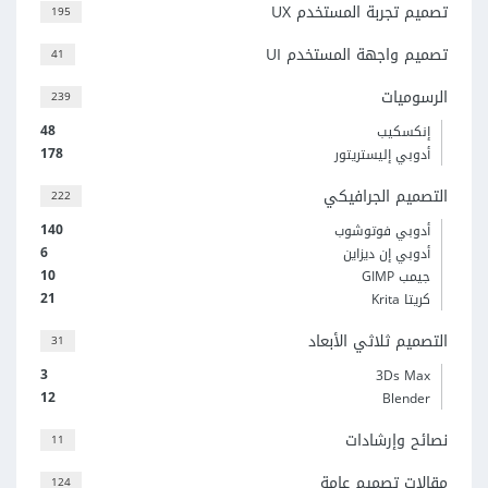
تصميم تجربة المستخدم UX
195
تصميم واجهة المستخدم UI
41
الرسوميات
239
48
إنكسكيب
178
أدوبي إليستريتور
التصميم الجرافيكي
222
140
أدوبي فوتوشوب
6
أدوبي إن ديزاين
10
جيمب GIMP
21
كريتا Krita
التصميم ثلاثي الأبعاد
31
3
3Ds Max
12
Blender
نصائح وإرشادات
11
مقالات تصميم عامة
124