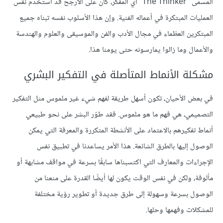
المسمى "The Thinker" أي المفكر، كان على الأرجح قد استخدم نفس
العمليات المبتكرة في أعماله الفنية. وإن هذا الأسلوب نفسه تبناه جميع
المبتكرين العظماء في مجال الأدب والفن والموسيقى والعلوم والهندسة
والأعمال وما زالوا يمارسونه حتى يومنا هذا.
مشكلة الأنماط المتأصلة في التفكير البشري
في بعض الأحيان، تكون أسهل طريقة لفهم شيء غير ملموس مثل التفكير
التصميمي، هي فهم ما هو ملموس. فقد طوّر البشر على نحو طبيعي
أنماط تفكيرهم بالاعتماد على الأنشطة المتكررة والمعرفة التي يمكن
الوصول إليها بالطرق الشائعة. هذا الأمر يساعدنا في تطبيق نفس
الإجراءات والمعارف التي اكتسبناها سابقًا بسرعة في مواقف مشابهة أو
مألوفة، ولكن في نفس الوقت يكون لها أيضًا القدرة على منعنا من
الوصول بسرعة وسهولة إلى طرق جديدة أو تطوير رؤية مختلفة
للمشكلات وفهمها وحلها.