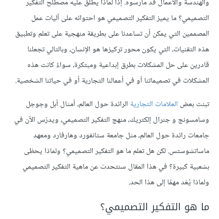
والهندسة والأعمال قد مارسوه. إذًا لماذا يطلق عليه مصطلح التفكير
التصميمي؟ ما يميز التفكير التصميمي هو احتوائه على آليات عمل
المصممين التي يمكن أن تساعدنا على بطريقة منهجية على تعلم وتطبيق
هذه التقنيات، التي يكون محور تركيزها هو الإنسان، وبالتالي تجعلنا
قادرين على حل المشكلات بطرق إبداعية ومبتكرة، سواءٌ كانت هذه
المشكلات في تصميماتنا أو في أعمالنا التجارية أو في حياتنا الشخصية.
تبنت بعض
العلامات التجارية
الرائدة حول العالم، أمثال أبل وجوجل
وسامسونج و جنرال إلكتريك، منهج التفكير التصميمي، ويدرّس الآن في
جامعات رائدة حول العالم، مثل جامعة ستانفورد وهارفارد ومعهد
ماساتشوستس. لكن هل تعلم ما هو التفكير التصميمي؟ ولماذا يحظى
بشعبية كبيرة؟ في هذا المقال سنتحدث عن ماهية التفكير التصميمي
ولماذا يُعَد مهمًا إلى هذا الحد.
ما هو التفكير التصميمي؟