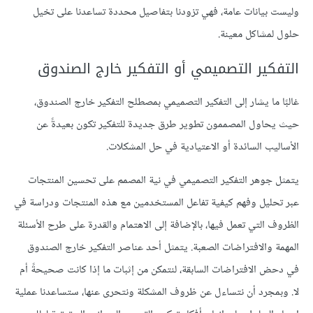
وليست بيانات عامة، فهي تزودنا بتفاصيل محددة تساعدنا على تخيل
حلول لمشاكل معينة.
التفكير التصميمي أو التفكير خارج الصندوق
غالبًا ما يشار إلى التفكير التصميمي بمصطلح التفكير خارج الصندوق،
حيث يحاول المصممون تطوير طرق جديدة للتفكير تكون بعيدةً عن
الأساليب السائدة أو الاعتيادية في حل المشكلات.
يتمثل جوهر التفكير التصميمي في نية المصمم على تحسين المنتجات
عبر تحليل وفهم كيفية تفاعل المستخدمين مع هذه المنتجات ودراسة في
الظروف التي تعمل فيها، بالإضافة إلى الاهتمام والقدرة على طرح الأسئلة
المهمة والافتراضات الصعبة. يتمثل أحد عناصر التفكير خارج الصندوق
في دحض الافتراضات السابقة، لنتمكن من إثبات ما إذا كانت صحيحةً أم
لا. وبمجرد أن نتساءل عن ظروف المشكلة ونتحرى عنها، ستساعدنا عملية