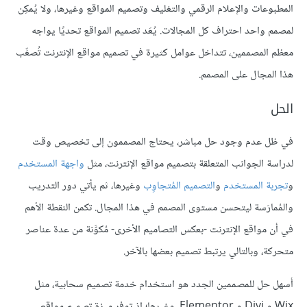
المطبوعات والإعلام الرقمي والتغليف وتصميم المواقع وغيرها، ولا يُمكِن
لمصمم واحد احتراف كل المجالات. يُعَد تصميم المواقع تحديًا يواجه
معظم المصممين، تتداخل عوامل كثيرة في تصميم مواقع الإنترنت تُصعِّب
هذا المجال على المصمم.
الحل
في ظل عدم وجود حل مباشر، يحتاج المصممون إلى تخصيص وقت
لدراسة الجوانب المتعلقة بتصميم مواقع الإنترنت، مثل
واجهة المستخدم
و
تجربة المستخدم
و
التصميم المُتجاوِب
وغيرها، ثم يأتي دور التدريب
والمُمارَسة ليتحسن مستوى المصمم في هذا المجال. تكمن النقطة الأهم
في أن مواقع الإنترنت -بعكس التصاميم الأخرى- مُكوَّنة من عدة عناصر
متحركة، وبالتالي يرتبط تصميم بعضها بالآخر.
أسهل حل للمصممين الجدد هو استخدام خدمة تصميم سحابية، مثل
Wix و Divi و Elementor، وغيرها؛ إذ توفر ميزة تصميم مواقع