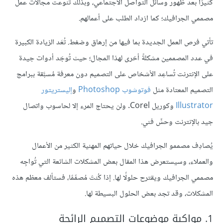
كثيرًا بعد ظهور وسائل التواصل الاجتماعي، وبذلك تنوعت مجالات عمل
مصممي الجرافيك؛ كما ازداد الطلب على أعمالهم.
تأتي فرص العمل الجديدة بما فيها من إرهاق وضغط. تُعَد الزيادة الكبيرة
في عدد المصممين مشكلةً أخرى لهذا المجال؛ حيث تُوجَد أدوات جيدة
على الإنترنت تُساعِد الأشخاص على التصميم دون معرفة مُسبَّقة ببرامج
التصميم المعتادة مثل
فوتوشوب Photoshop
و
إليستريتور
Illustrator
وكوريل Corel. ولن يحتاج المرء إلا لحاسوب واتصال
جيد بالإنترنت وحسٍّ فني.
يُصادِف مصممو الجرافيك خلال حياتهم المهنية الكثير من الأعمال
والعملاء، وسيستعرض هذا المقال بعض المشكلات الشائعة التي تُواجِه
مصممي الجرافيك ويقترح حلولًا لها. إذا كُنتَ مُصمِّمًا، فستألف معظم هذه
المشكلات، وقد تجد بعض الحلول البسيطة لها.
1. مواكبة موضوعات التصميم الرائجة