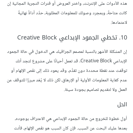
هذه الأدوات على الإنترنت، واختر العروض أو فترات التجربة المجانية إن
كانت متاحةً، وبمجرد وصولك للمعلومات المطلوبة، حدِّد أداةً نهائيةً
لاعتمادها.
10. تخطي الجمود الإبداعي Creative Block
إن المشكلة الأشهر بالنسبة لمصمم الجرافيك هي الدخول في حالة الجمود
الإبداعي Creative Block. قد تعمل أحيانًا على مشروع لتجد أنك
توقفت عند نقطة محددة دون تقدُّم، وقد يعود ذلك إلى نقْص الإلهام أو
عدم كفاية المعلومات الأولية أو الإرهاق، لكن ذلك لا يُعَد مبررًا للتوقف عن
العمل ولا لتقديم تصاميم بجودة سيئة.
الحل
أول خطوة للخروج من حالة الجمود الإبداعي هي الاعتراف بوجوده،
بعدها عليك البحث عن السبب. فإن كان السبب هو نقْص الإلهام، فأنت