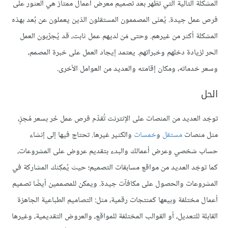
المشكلة التالية التي تظهر بعد تصميم معرض أعمال ممتاز هي العثور على
فرص عمل جيدة. يُعنَى المصممون المستقلون الذين يعملون عن بُعد بهذه
المشكلة أكثر من غيرهم. وحتى مَن لديهم عمل ثابت، قد يُجرِّبون العمل
الحر لزيادة دخلهم وخبراتهم. يعتمد إيجاد العمل على خبرة المصمم،
وسعر خدماته، ومكان إقامته والعديد من العوامل الأخرى.
الحل
توجَد العديد من المنصات على الإنترنت تُقدِّم فرص عمل حُر بسعر مُجزٍ،
مثل منصات
مستقل
و
خمسات
والكثير غيرها. تحتاج فيها إلى إنشاء
حساب شخصي وعرض أعمالك والبدء بتقديم عروض على المشروعات،
كما توجَد العديد من مواقع مسابقات التصميم؛ حيث يُمكِنك المشاركة في
المشروعات والحصول على مكافآت جيدة. ويمكن للمصممين أيضًا تصميم
أعمال مختلفة وبيعها كمنتجات رقمية، مثل: التصاميم الطباعية الجاهزة
القابلة للتعديل، أو القوالب المختلفة للمواقع، والعروض التقديمية، وغيرها