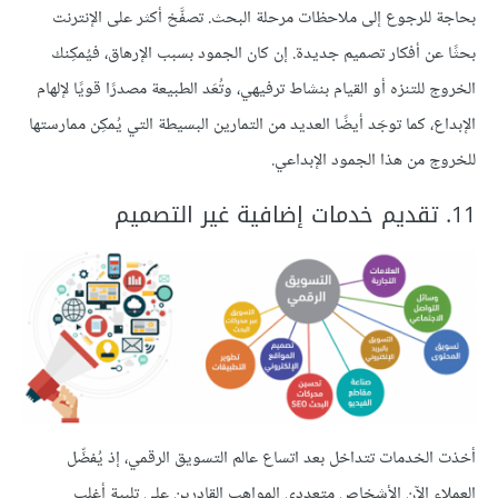
بحاجة للرجوع إلى ملاحظات مرحلة البحث. تصفَّحْ أكثر على الإنترنت
بحثًا عن أفكار تصميم جديدة. إن كان الجمود بسبب الإرهاق، فيُمكِنك
الخروج للتنزه أو القيام بنشاط ترفيهي، وتُعَد الطبيعة مصدرًا قويًا لإلهام
الإبداع، كما توجَد أيضًا العديد من التمارين البسيطة التي يُمكِن ممارستها
للخروج من هذا الجمود الإبداعي.
11. تقديم خدمات إضافية غير التصميم
أخذت الخدمات تتداخل بعد اتساع عالم التسويق الرقمي، إذ يُفضِّل
العملاء الآن الأشخاص متعددي المواهب القادرين على تلبية أغلب