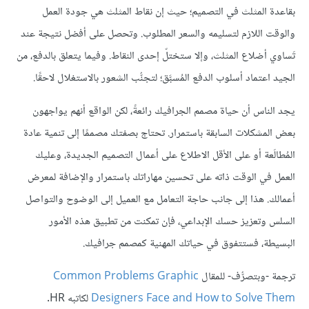
بقاعدة المثلث في التصميم؛ حيث إن نقاط المثلث هي جودة العمل
والوقت اللازم لتسليمه والسعر المطلوب. وتحصل على أفضل نتيجة عند
تَساوي أضلاع المثلث، وإلا ستختلّ إحدى النقاط. وفيما يتعلق بالدفع، من
الجيد اعتماد أسلوب الدفع المُسبَّق؛ لتجنُّب الشعور بالاستغلال لاحقًا.
يجد الناس أن حياة مصمم الجرافيك رائعةً، لكن الواقع أنهم يواجهون
بعض المشكلات السابقة باستمرار. تحتاج بصفتك مصممًا إلى تنمية عادة
المُطالَعة أو على الأقل الاطلاع على أعمال التصميم الجديدة، وعليك
العمل في الوقت ذاته على تحسين مهاراتك باستمرار والإضافة لمعرض
أعمالك. هذا إلى جانب حاجة التعامل مع العميل إلى الوضوح والتواصل
السلس وتعزيز حسك الإبداعي، فإن تمكنت من تطبيق هذه الأمور
البسيطة، فستتفوق في حياتك المهنية كمصمم جرافيك.
ترجمة -وبتصرُّف- للمقال
Common Problems Graphic
Designers Face and How to Solve Them
لكاتبه HR.