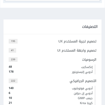
التصنيفات
تصميم تجربة المستخدم UX
195
تصميم واجهة المستخدم UI
41
الرسوميات
239
48
إنكسكيب
178
أدوبي إليستريتور
التصميم الجرافيكي
222
140
أدوبي فوتوشوب
6
أدوبي إن ديزاين
10
جيمب GIMP
21
كريتا Krita