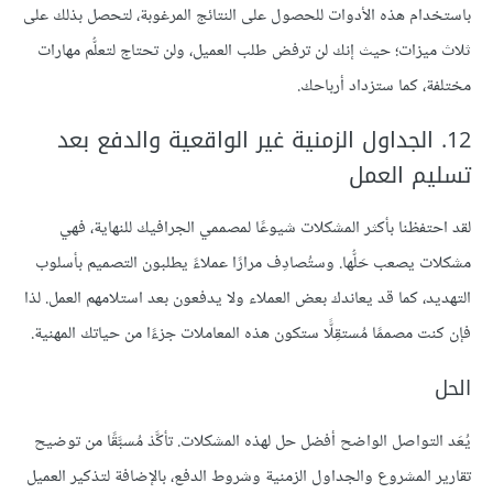
باستخدام هذه الأدوات للحصول على النتائج المرغوبة، لتحصل بذلك على
ثلاث ميزات؛ حيث إنك لن ترفض طلب العميل، ولن تحتاج لتعلُّم مهارات
مختلفة، كما ستزداد أرباحك.
12. الجداول الزمنية غير الواقعية والدفع بعد
تسليم العمل
لقد احتفظنا بأكثر المشكلات شيوعًا لمصممي الجرافيك للنهاية، فهي
مشكلات يصعب حَلُّها. وستُصادِف مرارًا عملاءً يطلبون التصميم بأسلوب
التهديد، كما قد يعاندك بعض العملاء ولا يدفعون بعد استلامهم العمل. لذا
فإن كنت مصممًا مُستقِلًّا ستكون هذه المعاملات جزءًا من حياتك المهنية.
الحل
يُعَد التواصل الواضح أفضل حل لهذه المشكلات. تأكَّدْ مُسبَّقًا من توضيح
تقارير المشروع والجداول الزمنية وشروط الدفع، بالإضافة لتذكير العميل