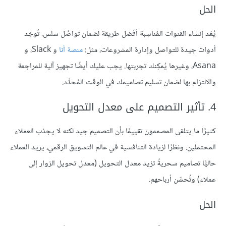
الحل
يُعَد إنشاء القنوات المُناسِبة أفضل طريقة لضمان تواصُل سلس. تُوجَد
أدوات جيدة للتواصل وإدارة المشروعات، مثل:
منصة أنا
و Slack، و
Asana، وغيرها يُمكِنك تجربتها. يجب عليك أيضًا تجهيز آلية للمراجعة
والالتزام بها لضمان تسليم تصاميمك في الوقت المُحدَّد.
4. تأثير التصميم على معدل التحويل
كثيرًا ما يتلقى المصممون تقييمًا بأن التصميم جيد لكنه لا يجذب العملاء
المحتملين. ونظرًا لزيادة التنافسية في عالم التسويق الرقمي، يريد العملاء
حاليًّا تصاميم سحريةً تزيد معدل التحويل (معدل تحويل الزوار إلى
عملاء) وتُحسِّن أرباحهم.
الحل