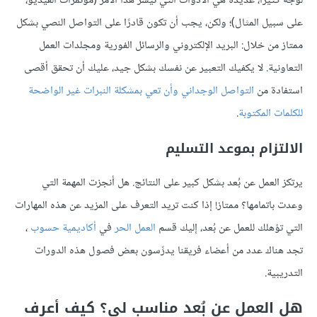
لوجه كثيرًا، عديدة هي الأدوات التي تيسر هذا الأمر (مؤتمرات الفيديو،
على سبيل المثال)؛ ولكن، يجب أن تكون قادرًا على التواصل النصي بشكل
ممتاز من خلال: البريد الإلكتروني والرسائل الفورية ومجلدات العمل
التعاونية. لا يكفيك التعبير عن نفسك بشكل جيد، عليك أن تحقق أقصى
استفادة من
التواصل الوجداني وأن تعي بمشكلة النبرات غير الواضحة
للكلمات المكتوبة
.
الالتزام بموعد التسليم
يرتكز العمل عن بُعد بشكل كبير على النتائج. هل أنجزت المهمة التي
وعدت باتمامها؟ ممتاز! إذا كنت تريد التعرف على المزيد عن هذه المهارات
التي تؤهلك للعمل عن بُعد، إليك قسم
العمل الحر
في
أكاديمية حسوب
،
تجد هناك عدد من أعضاء فريقنا يدرِّسون بعض فصول هذه الدورات
التدريبية.
هل العمل عن بُعد مناسب لي؟ كيف أعرف