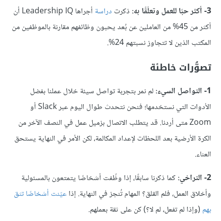
3- أكثر حبًا للعمل وتعلّقًا به:
ذكرت
دراسة
أجراها Leadership IQ أن
أكثر من 45% من العاملين عن بُعد يحبون وظائفهم مقارنة بالموظفين من
المكتب الذين لا تتجاوز نسبتهم 24%.
تصوُّرات خاطئة
1- التواصل السيء:
لم نمر بتجربة تواصل سيئة خلال عملنا بفضل
الأدوات التي نستخدمها؛ فنحن نتحدث طوال اليوم عبر Slack أو
Zoom متى أردنا. قد يتطلب الاتصال بزميل عمل في النصف الآخر من
الكرة الأرضية بعد اللحظات لإعداد المكالمة، لكن الأمر في النهاية يستحق
العناء.
2- التراخي:
كما ذكرنا سابقًا، إذا وظّفت أشخاصًا يتمتعون بالمسئولية
وأخلاق العمل، فلم القلق؟ المهام تُنجز في النهاية. إذا
عيّنت أشخاصًا تثق
بهم
(وإذا لم تفعل، لم لا؟) كن على ثقة بعملهم.