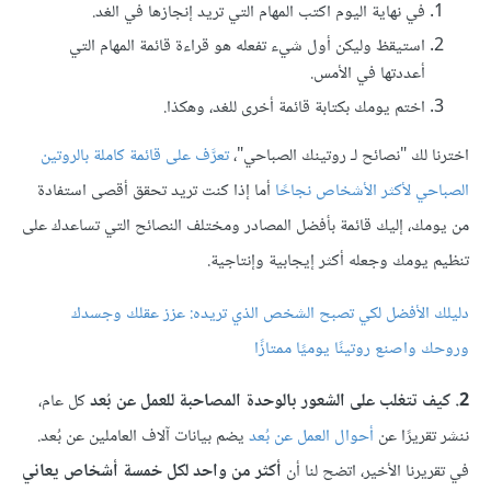
في نهاية اليوم اكتب المهام التي تريد إنجازها في الغد.
استيقظ وليكن أول شيء تفعله هو قراءة قائمة المهام التي
أعددتها في الأمس.
اختم يومك بكتابة قائمة أخرى للغد، وهكذا.
اخترنا لك "نصائح لـ روتينك الصباحي"،
تعرَّف على قائمة كاملة بالروتين
الصباحي لأكثر الأشخاص نجاحًا
أما إذا كنت تريد تحقق أقصى استفادة
من يومك، إليك قائمة بأفضل المصادر ومختلف النصائح التي تساعدك على
تنظيم يومك وجعله أكثر إيجابية وإنتاجية.
دليلك الأفضل لكي تصبح الشخص الذي تريده: عزز عقلك وجسدك
وروحك واصنع روتينًا يوميًا ممتازًا
2. كيف تتغلب على الشعور بالوحدة المصاحبة للعمل عن بُعد
كل عام،
ننشر تقريرًا عن
أحوال العمل عن بُعد
يضم بيانات آلاف العاملين عن بُعد.
في تقريرنا الأخير، اتضح لنا أن
أكثر من واحد لكل خمسة أشخاص يعاني