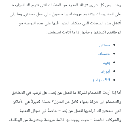
وهذا ليس كل شيء، فهناك العديد من المنصّات التي تتيح لك المزايدة
على المشروعات وتقديم عروضك والحصول على عمل مستقل. وما يلي
أفضل هذه المنصات التي يمكنك العثور فيها على هذه النوعية من
الوظائف، اكتشفها وجرِّبها إذا ما أثارت اهتمامك:
مستقل
خمسات
بعيد
آبورك
99 ديزاينز
أما إذا أردت الانضمام لشركة ما للعمل عن بُعد... هل ترغب في الانطلاق
والانضمام إلى شركة بدوام كامل من المنزل؟ حسنًا، كثيرةٌ هي الأماكن
التي ستفتح لك ذراعيها للعمل عن بُعد – خاصةً في مجال التقنية
والشركات الناشئة – حيث يوجد بها قائمة عريضة ومتنوعة من الوظائف