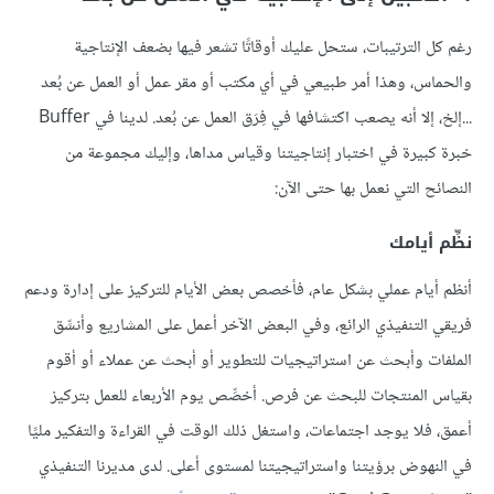
رغم كل الترتيبات، ستحل عليك أوقاتًا تشعر فيها بضعف الإنتاجية
والحماس، وهذا أمر طبيعي في أي مكتب أو مقر عمل أو العمل عن بُعد
...إلخ، إلا أنه يصعب اكتشافها في فِرَق العمل عن بُعد. لدينا في Buffer
خبرة كبيرة في اختبار إنتاجيتنا وقياس مداها، وإليك مجموعة من
النصائح التي نعمل بها حتى الآن:
نظِّم أيامك
أنظم أيام عملي بشكل عام، فأخصص بعض الأيام للتركيز على إدارة ودعم
فريقي التنفيذي الرائع، وفي البعض الآخر أعمل على المشاريع وأنسِّق
الملفات وأبحث عن استراتيجيات للتطوير أو أبحث عن عملاء أو أقوم
بقياس المنتجات للبحث عن فرص. أخصِّص يوم الأربعاء للعمل بتركيز
أعمق، فلا يوجد اجتماعات، واستغل ذلك الوقت في القراءة والتفكير مليًا
في النهوض برؤيتنا واستراتيجيتنا لمستوى أعلى. لدى مديرنا التنفيذي