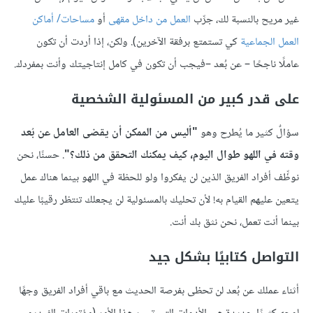
غير مريح بالنسبة لك، جرِّب
العمل من داخل مقهى
أو
مساحات/ أماكن
العمل الجماعية
كي تستمتع برفقة الآخرين). ولكن، إذا أردت أن تكون
عاملًا ناجحًا – عن بُعد –فيجب أن تكون في كامل إنتاجيتك وأنت بمفردك.
على قدر كبير من المسئولية الشخصية
سؤالٌ كثير ما يُطرح وهو
"أليس من الممكن أن يقضى العامل عن بُعد
وقته في اللهو طوال اليوم، كيف يمكنك التحقق من ذلك؟"
. حسنًا، نحن
نوظِّف أفراد الفريق الذين لن يفكروا ولو للحظة في اللهو بينما هناك عمل
يتعين عليهم القيام به! لأن تحليك بالمسئولية لن يجعلك تنتظر رقيبًا عليك
بينما أنت تعمل، نحن نثق بك أنت.
التواصل كتابيًا بشكل جيد
أثناء عملك عن بُعد لن تحظى بفرصة الحديث مع باقي أفراد الفريق وجهًا