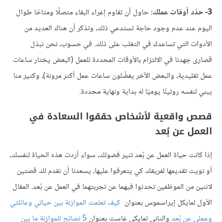
3- حدِّد أوقات عملك:
حاول أن تقاوم إغراء البقاء متصلًا ومتاحًا طوال
اليوم عند عدم وجود حاجة تستدعي ذلك، وتذكر أن هناك العديد من
الأدوات التي تساعدك في التغلب على ذلك. في حسوب، نحن نبذل
قصارى جهدنا في الالتزام بالأوقات المحددة للعمل (البعض يختار ساعات
عمل تقليدية، والبعض الآخر يفضِّلون ساعات عمل أكثر مرونة)، وكثير منا
يبني لنفسه روتينًا يوميًا له بداية ونهاية محددة.
قصص واقعية لأشخاص حققوا السعادة في
العمل عن بُعد
إذا كانت حياة العمل عن بُعد تثير فضولك، سواء أردت هذه الحياة لنفسك،
أو نويت تقديمها لفريقك كي يتعرفوا عليها، يسعدنا أن نقدم لك قصتين
لاثنين من الموظفين تحدثوا فيهما عن تجربتهما في العمل عن بُعد. المقال
الأول لمايكل إيراسموس بعنوان
كيف تعلمت الموازنة بين حياتي وعائلتي
وعملي عن بُعد
والثاني لمايكي غاست بعنوان
5 نصائح للموازنة ما بين