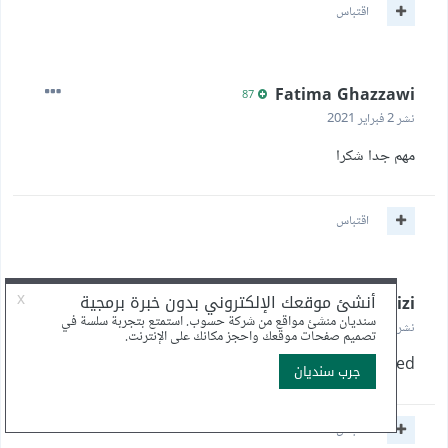
اقتباس
Fatima Ghazzawi
87
نشر
2 فبراير 2021
مهم جدا شكرا
اقتباس
Dany Ghraizi
0
نشر
6 فبراير 2021
Good read indeed.
اقتباس