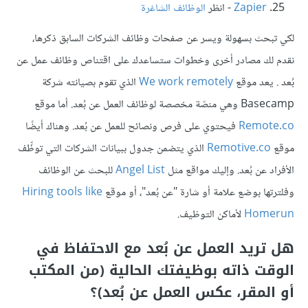
Zapier
- انظر
الوظائف الشاغرة
لكي تبحث بسهولة ويسر عن صفحات وظائف الشركات السابق ذكرها،
نقدم لك مصادر أخرى وخطوات ستساعدك على اقتناص وظائف عمل عن
بُعد . يعد موقع
We work remotely
الذي تقوم بصيانته شركة
Basecamp وهي منصّة مخصصة لوظائف العمل عن بُعد. أما موقع
Remote.co
فيحتوي على فرص ونصائح للعمل عن بُعد. وهناك أيضًا
موقع
Remotive.co
الذي يتضمن جدول ببيانات الشركات التي توظِّف
الأفراد عن بُعد. وإليك مواقع مثل
Angel List
للبحث عن الوظائف
وفلترتها بوضع علامة أو شارة "عن بُعد"، أو موقع
Hiring tools like
Homerun
لأماكن التوظيف.
هل تريد العمل عن بُعد مع الاحتفاظ في
الوقت ذاته بوظيفتك الحالية (من المكتب
أو المقر، عكس العمل عن بُعد)؟