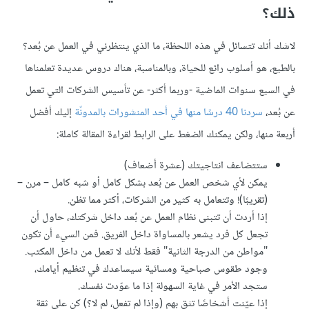
ذلك؟
لاشك أنك تتسائل في هذه اللحظة، ما الذي ينتظرني في العمل عن بُعد؟
بالطبع، هو أسلوب رائع للحياة، وبالمناسبة، هناك دروس عديدة تعلمناها
في السبع سنوات الماضية -وربما أكثر- عن تأسيس الشركات التي تعمل
عن بُعد،
سردنا 40 درسًا منها في أحد المنشورات بالمدونّة
إليك أفضل
أربعة منها، ولكن يمكنك الضغط على الرابط لقراءة المقالة كاملة:
ستتضاعف انتاجيتك (عشرة أضعاف)
يمكن لأي شخص العمل عن بُعد بشكل كامل أو شبه كامل – مرن –
(تقريبًا)! وتتعامل به كثير من الشركات، أكثر مما تظن.
إذا أردت أن تتبنى نظام العمل عن بُعد داخل شركتك، حاول أن
تجعل كل فرد يشعر بالمساواة داخل الفريق. فمن السيء أن تكون
"مواطن من الدرجة الثانية" فقط لأنك لا تعمل من داخل المكتب.
وجود طقوس صباحية ومسائية سيساعدك في تنظيم أيامك،
ستجد الأمر في غاية السهولة إذا ما عوّدت نفسك.
إذا عيّنت أشخاصًا تثق بهم (وإذا لم تفعل، لم لا؟) كن على ثقة