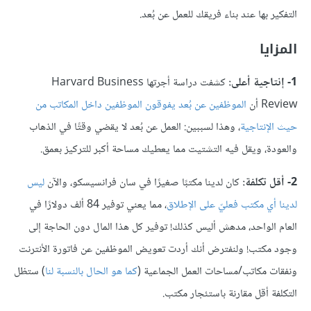
التفكير بها عند بناء فريقك للعمل عن بُعد.
المزايا
1- إنتاجية أعلى:
كشفت دراسة أجرتها Harvard Business
Review أن
الموظفين عن بُعد يفوقون الموظفين داخل المكاتب من
حيث الإنتاجية
، وهذا لسببين: العمل عن بُعد لا يقضي وقتًا في الذهاب
والعودة، ويقل فيه التشتيت مما يعطيك مساحة أكبر للتركيز بعمق.
2- أقل تكلفة:
كان لدينا مكتبًا صغيرًا في سان فرانسيسكو، والآن
ليس
لدينا أي مكتب فعليّ على الإطلاق
، مما يعني توفير 84 ألف دولارًا في
العام الواحد، مدهش أليس كذلك! توفير كل هذا المال دون الحاجة إلى
وجود مكتب! ولنفترض أنك أردت تعويض الموظفين عن فاتورة الأنترنت
ونفقات مكاتب/مساحات العمل الجماعية (
كما هو الحال بالنسبة لنا
) ستظل
التكلفة أقل مقارنة باستئجار مكتب.