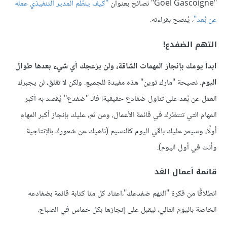
"Goel Gascoigne" نصائح بعنوان
"كيف ينظِّم المدير التنفيذي عمله
عن بُعد"
، يُنصح بقراءته.
التهم الضفدع!
ابدأ يومك بإنجاز المهمات الشاقة، ولن يزعجك أي شيء بعدها طوال
اليوم.
نصيحة "مارك توين" هذه مفيدة للجميع. ولكن لا تقلق، لن يجبرك
العمل عن بُعد على تناول ضفادع حقيقية! فالـ "ضفدع" يُقصد به أكبر
المهام التي تنتظرك في قائمة الأعمال، ومن ثم، عليك بإنجاز أكبر المهام
أولًا، وسيمر عليك باقي اليوم كالنسيم (ناهيك عن شعورك بالإنتاجية
وأنت في أول اليوم).
قائمة أعمال الغد
انطلاقًا من فكرة "التهم ضفدعك"،اعتاد كل منا كتابة قائمة بضفادعه
الخاصة باليوم التالي، ليقبل على إنجازها بكل حماس في الصباح.