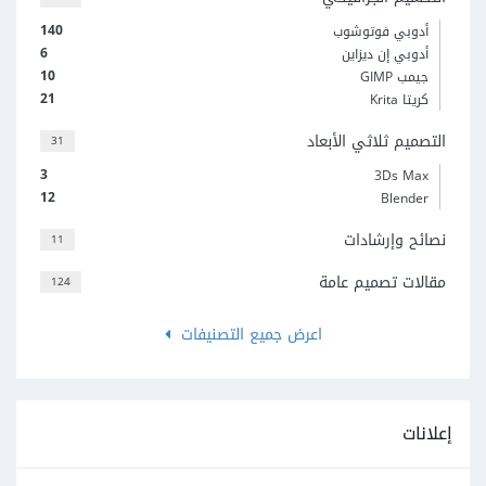
140
أدوبي فوتوشوب
6
أدوبي إن ديزاين
10
جيمب GIMP
21
كريتا Krita
التصميم ثلاثي الأبعاد
31
3
3Ds Max
12
Blender
نصائح وإرشادات
11
مقالات تصميم عامة
124
اعرض جميع التصنيفات
إعلانات