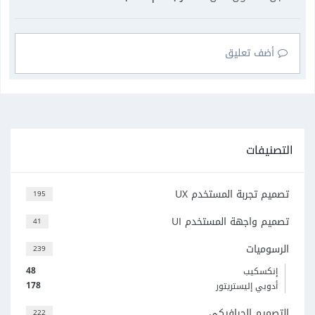
أضف تعليق
التصنيفات
تصميم تجربة المستخدم UX
195
تصميم واجهة المستخدم UI
41
الرسوميات
239
48
إنكسكيب
178
أدوبي إليستريتور
التصميم الجرافيكي
222