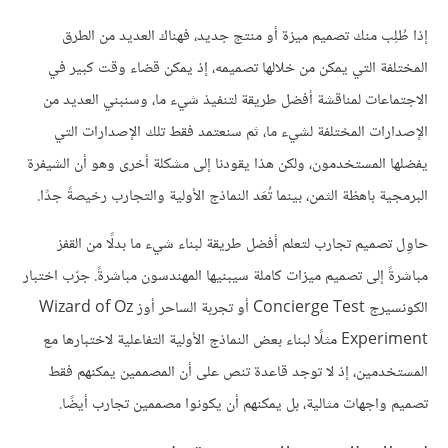
إذا طُلِب منك تصميم ميزة أو منتج جديد، فهناك العديد من الطرق
المختلفة التي يمكن من خلالها تصميمه، إذ يمكن قضاء وقت كبير في
الاجتماعات لمناقشة أفضل طريقة لتنفيذ شيء ما، وسنبني العديد من
الإصدارات المختلفة لشيء ما، ثم سنعتمد فقط تلك الإصدارات التي
يفضلها المستخدمون، ولكن هذا يقودنا إلى مشكلة أخرى وهو أن الشيفرة
البرمجية باهظة الثمن، بينما تُعَد النماذج الأولية والتجارب رخيصةً جدًا.
حاوِل تصميم تجارب لتعلم أفضل طريقة لبناء شيء ما بدلًا من القفز
مباشرةً إلى تصميم ميزات كاملة سيبنيها المهندسون مباشرةً. جرّب اختبار
الكونسيرج Concierge Test أو تجربة الساحر أوز Wizard of Oz
Experiment مثلًا لبناء بعض النماذج الأولية التفاعلية لاختبارها مع
المستخدمين، إذ لا توجد قاعدة تنص على أن المصممين يمكنهم فقط
تصميم واجهات مثالية، بل يمكنهم أن يكونوا مصممين تجارب أيضًا.