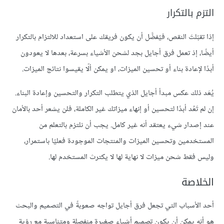
التزم بالتكرار
إذا تقبّلتَ النقص، فيُفضَّل أن يكون فريقك على استعداد للالتزام بالتكرار
أيضًا، إذ تعمل فرق أجايل بجد لشحن الأشياء بسرعة، بعدها لا يعودون
أبدًا لإعادة بناء أو تحسين الميزات، او يمكن ألّا يقيسوا نتائج الميزات.
يُعَد ذلك عكس مبدأ أجايل الذي يتطلب التكرار والتحسين وإعادة البناء.
إن لم تَعُد أبدًا لتحسين أو إنهاء ميزاتك غير الكاملة، فلن يشعر أحد بالأمان
عند إصدار شيء يعتقد أنه غير كامل. يجب أن نلتزم بالتعلم من
المستخدمين وتحسين الميزات والمنتجات الموجودة فعليًا باستمرار،
وليس فقط شحن ميزات لا نهاية لها لا يكترث المستخدم لها.
الخلاصة
أحد الأسباب التي تجعل فرق أجايل تواجه صعوبةً في التصميم والبحث
هو أنه يمكن أن يكون تصميم أشياء صغيرة منفصلة ومتناسبة مع رؤية