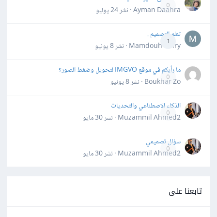
0
Ayman Daahra · نشر
24 يوليو
تعلم التصميم .
1
Mamdouh Khiry · نشر
8 يونيو
ما رأيكم في موقع IMGVO لتحويل وضغط الصور؟
0
Boukhar Zo · نشر
8 يونيو
الذكاء الاصطناعي والتحديات
0
Muzammil Ahmed2 · نشر
30 مايو
سؤال تصميمي
0
Muzammil Ahmed2 · نشر
30 مايو
تابعنا على