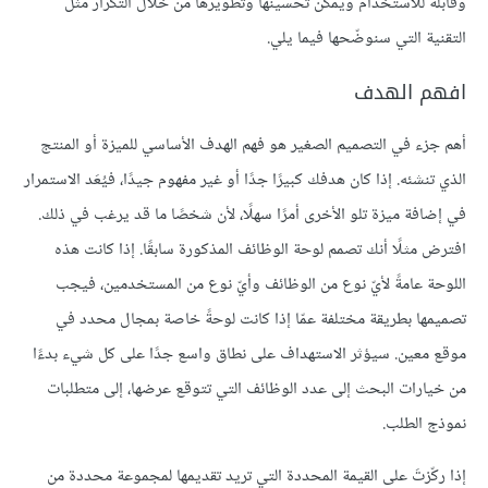
وقابلةً للاستخدام ويمكن تحسينها وتطويرها من خلال التكرار مثل
التقنية التي سنوضّحها فيما يلي.
افهم الهدف
أهم جزء في التصميم الصغير هو فهم الهدف الأساسي للميزة أو المنتج
الذي تنشئه. إذا كان هدفك كبيرًا جدًا أو غير مفهوم جيدًا، فيُعَد الاستمرار
في إضافة ميزة تلو الأخرى أمرًا سهلًا، لأن شخصًا ما قد يرغب في ذلك.
افترض مثلًا أنك تصمم لوحة الوظائف المذكورة سابقًا. إذا كانت هذه
اللوحة عامةً لأيّ نوع من الوظائف وأيّ نوع من المستخدمين، فيجب
تصميمها بطريقة مختلفة عمّا إذا كانت لوحةً خاصة بمجال محدد في
موقع معين. سيؤثر الاستهداف على نطاق واسع جدًا على كل شيء بدءًا
من خيارات البحث إلى عدد الوظائف التي تتوقع عرضها، إلى متطلبات
نموذج الطلب.
إذا ركّزتَ على القيمة المحددة التي تريد تقديمها لمجموعة محددة من