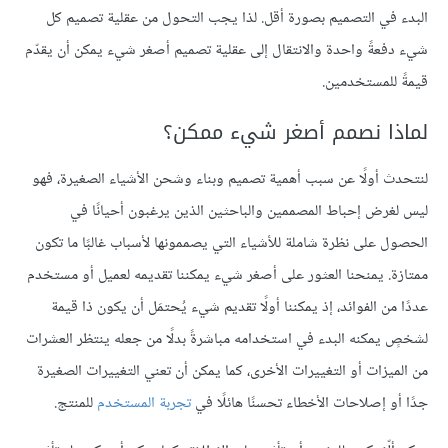
البدء في التصميم بصورة أقل. لذا يجب التحول من عقلية تصميم كل
شيء دفعةً واحدة والانتقال إلى عقلية تصميم أصغر شيء يمكن أن يقدّم
قيمةً للمستخدمين.
لماذا نصمم أصغر شيء ممكن؟
لنتحدث أولًا عن سبب أهمية تصميم وبناء وشحن الأشياء الصغيرة، فهو
ليس لغرض إحباط المصممين والباحثين الذين يرغبون أحيانًا في
الحصول على نظرة شاملة للأشياء التي يصممونها لأسباب غالبًا ما تكون
ممتازة. يمنحنا العثور على أصغر شيء يمكننا تقديمه لعميل أو مستخدم
عددًا من الفوائد، إذ يمكننا أولًا تقديم شيء يُحتمَل أن يكون ذا قيمة
لشخصٍ يمكنه البدء في استخدامه مباشرةً بدلًا من جعله ينتظر العشرات
من الميزات أو التغييرات الأخرى، كما يمكن أن تعني التغييرات الصغيرة
جدًا أو إصلاحات الأخطاء تحسنًا هائلًا في
تجربة المستخدم
للمنتج.