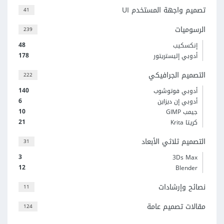
تصميم واجهة المستخدم UI
41
الرسوميات
239
48
إنكسكيب
178
أدوبي إليستريتور
التصميم الجرافيكي
222
140
أدوبي فوتوشوب
6
أدوبي إن ديزاين
10
جيمب GIMP
21
كريتا Krita
التصميم ثلاثي الأبعاد
31
3
3Ds Max
12
Blender
نصائح وإرشادات
11
مقالات تصميم عامة
124