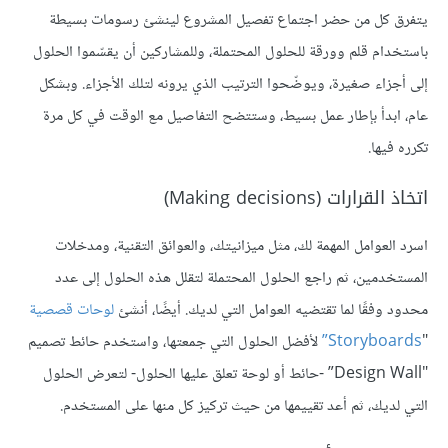
يتفرق كل من حضر اجتماع تفصيل المشروع لينشئ رسومات بسيطة
باستخدام قلم وورقة للحلول المحتملة، وللمشاركين أن يقسّموا الحلول
إلى أجزاء صغيرة، ويوضّحوا الترتيب الذي يرونه لتلك الأجزاء. وبشكل
عام، ابدأ بإطار عمل بسيط، وستتضح التفاصيل مع الوقت في كل مرة
تكرره فيها.
اتخاذ القرارات (Making decisions)
اسرد العوامل المهمة لك، مثل ميزانيتك، والعوائق التقنية، ومدخلات
المستخدمين، ثم راجع الحلول المحتملة لتقلل هذه الحلول إلى عدد
محدود وفقًا لما تقتضيه العوامل التي لديك. أيضًا، أنشئ
لوحات
قصصية
"
Storyboards
”
لأفضل الحلول التي جمعتها، واستخدم حائط تصميم
"Design Wall” -حائط أو لوحة تعلق عليها الحلول- لتعرض الحلول
التي لديك، ثم أعد تقييمها من حيث تركيز كل منها على المستخدم.