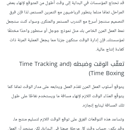
قد تحتاج المؤسسات في البداية إلى وقت أطول من المتوقع لإنهاء بعض
المراحل، تمامًا مثلما يتطور الرياضيون مع التمرين المستمر، لذا فإن فرق
التصميم ستنجز أسرع مع التدرب المستمر والمتكرر، وسواء كنت ستجعل
نمط العمل المرن الخاص بك مثل نموذج جوجل أو ستطور واحدًا مختلفًا
لمؤسستك، فإن إدارة الوقت ستكون جزءًا مما يجعل العملية المرنة ذات
كفاءة إنتاج عالية.
تعقّب الوقت وضبطه (Time Tracking and
Time Boxing)
يتوقع أسلوب العمل المرن تقدّم العمل ويتابعه على مدار الوقت تمامًا كما
يتوقّع العدّاء الوقت اللازم لإنهاء مسافة ما ويستخدم نقاطًا على طول
تلك المسافة ليتابع إنجازه.
وتساعد هذه التوقعات الفِرَق على توقع الوقت اللازم لتسليم منتج ما،
وقد يكون حساب وقت كل مرحلة صعبًا في البداية، لكن ستجد أن العمل