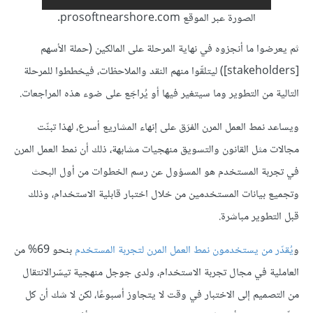
الصورة عبر الموقع prosoftnearshore.com.
ثم يعرضوا ما أنجزوه في نهاية المرحلة على المالكين (حملة الأسهم
[stakeholders]) ليتلقّوا منهم النقد والملاحظات، فيخططوا للمرحلة
التالية من التطوير وما سيتغير فيها أو يُراجَع على ضوء هذه المراجعات.
ويساعد نمط العمل المرن الفرَق على إنهاء المشاريع أسرع، لهذا تبنّت
مجالات مثل القانون والتسويق منهجيات مشابهة، ذلك أن نمط العمل المرن
في تجربة المستخدم هو المسؤول عن رسم الخطوات من أول البحث
وتجميع بيانات المستخدمين من خلال اختبار قابلية الاستخدام، وذلك
قبل التطوير مباشرة.
و
ي
قد
ر
من
يستخدمون
نمط
العمل
المرن
لتجربة
المستخدم
بنحو 69% من
العاملية في مجال تجربة الاستخدام، ولدى جوجل منهجية تيسّرالانتقال
من التصميم إلى الاختبار في وقت لا يتجاوز أسبوعًا، لكن لا شك أن كل