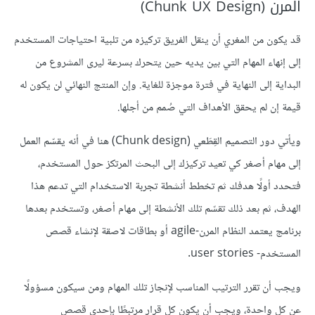
المرن (Chunk UX Design)
قد يكون من المغري أن ينقل الفريق تركيزه من تلبية احتياجات المستخدم
إلى إنهاء المهام التي بين يديه حين يتحرك بسرعة ليرى المشروع من
البداية إلى النهاية في فترة موجزة للغاية. وإن المنتج النهائي لن يكون له
قيمة إن لم يحقق الأهداف التي صُمم من أجلها.
ويأتي دور التصميم القِطَعي (Chunk design) هنا في أنه يقسّم العمل
إلى مهام أصغر كي تعيد تركيزك إلى البحث المرتكز حول المستخدم،
فتحدد أولًا هدفك ثم تخطط أنشطة تجربة الاستخدام التي تدعم هذا
الهدف، ثم بعد ذلك تقسّم تلك الأنشطة إلى مهام أصغر، وتستخدم بعدها
برنامج يعتمد النظام المرن-agile أو بطاقات لاصقة لإنشاء قصص
المستخدم- user stories.
ويجب أن تقرر الترتيب المناسب لإنجاز تلك المهام ومن سيكون مسؤولًا
عن كل واحدة، ويجب أن يكون كل قرار مرتبطًا بإحدى قصص