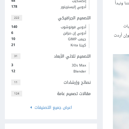
48
إنكسكيب
نا ونبدأ
178
أدوبي إليستريتور
التصميم الجرافيكي
222
Fil، وكذا مختلف تقنيات
140
أدوبي فوتوشوب
6
أدوبي إن ديزاين
وإن أردت
10
جيمب GIMP
21
كريتا Krita
التصميم ثلاثي الأبعاد
31
3
3Ds Max
12
Blender
نصائح وإرشادات
11
مقالات تصميم عامة
124
اعرض جميع التصنيفات