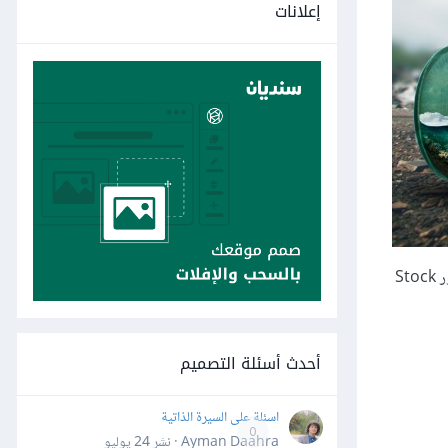
إعلانات
سيحتاج هذا التصميم صورًا كثيرة، لذا جهّز مجموعةً من الصور مثل الموجودة بالأسفل، والتي يمكنك الحصول على صور مشابهة لها في مواقع تخزين الصور Stock
أحدث أسئلة التصميم
اسئلة على السيرة الذاتية
0
Ayman Daahra · نشر
24 يوليو