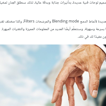
صميم لوحات فنية عديدة، بتأثيرات جذابة وبدقة عالية، لذلك سنطلق العِنان لمخيلت
سنتعلّم في هذا المقال كيفية إدخال بحر إلى زجاجة باستخدام التقنيات العديدة لأنماط الدمج Blending mode والمرشحات ters
عة وسهولة. وسنتعلّم أيضًا العديد من المعلومات المميزة والتقنيات المبهرة. 
ن مفيدًا لك في ذلك.