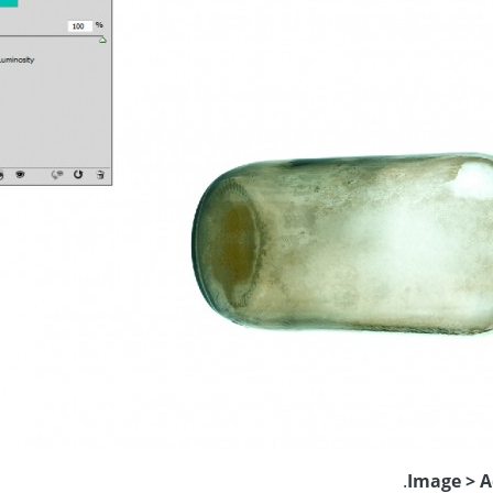
.
Image > A