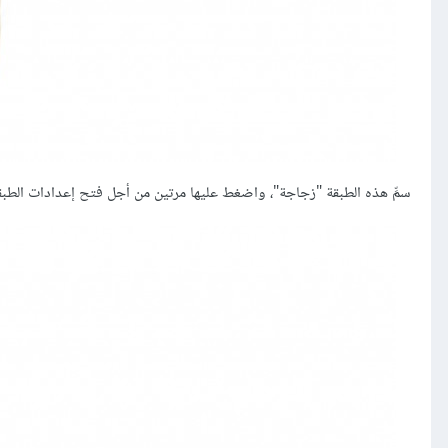
سمِّ هذه الطبقة "زجاجة"، واضغط عليها مرتين من أجل فتح إعدادات الطبقة Layer Style، ثم اسحب منزلق المزج Blending حتى تقلل من الشفا