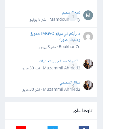
تعلم التصميم .
1
Mamdouh Khiry · نشر
8 يونيو
ما رأيكم في موقع IMGVO لتحويل
وضغط الصور؟
0
Boukhar Zo · نشر
8 يونيو
الذكاء الاصطناعي والتحديات
0
Muzammil Ahmed2 · نشر
30 مايو
سؤال تصميمي
0
Muzammil Ahmed2 · نشر
30 مايو
تابعنا على