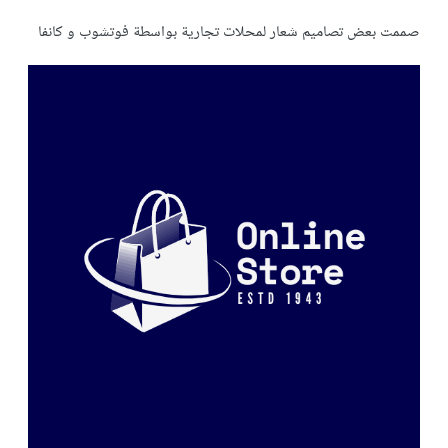
صممت بعض تصاميم شعار لمحلات تجارية بواسطة فوتشوب و كانفا