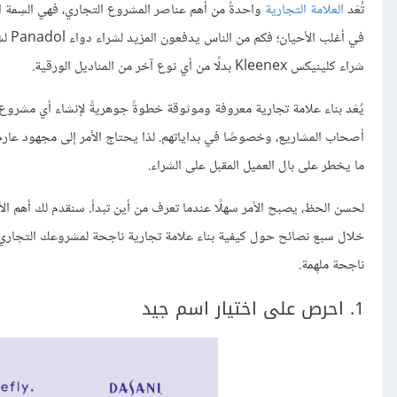
تُعَد
العلامة التجارية
واحدةً من أهم عناصر المشروع التجاري، فهي السِمة ال
في أ
شراء كلينيكس Kleenex بدلًا من أي نوع آخر من المناديل الورقية.
يُعَد بناء علامة تجارية معروفة وموثوقة خطوةً جوهريةً لإنشاء أي مشروع ت
أصحاب المشاريع، وخصوصًا في بداياتهم. لذا يحتاج الأمر إلى مجهود عارم لل
ما يخطر على بال العميل المقبل على الشراء.
لحسن الحظ، يصبح الأمر سهلًا عندما تعرف من أين تبدأ. سنقدم لك أهم ال
خلال سبع نصائح حول كيفية بناء علامة تجارية ناجحة لمشروعك التجاري ا
ناجحة ملهِمة.
1. احرص على اختيار اسم جيد