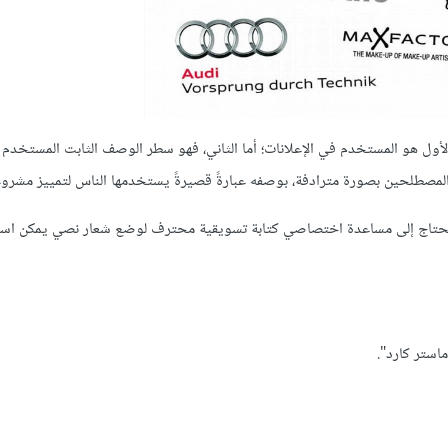
ولًا التفريق بين الشعار النصي slogan وسطر الوصف tagline، فالأول هو المستخدم في الإعلانات؛ أما الثاني، فهو سطر الوصف الثابت ا
 المصطلحين بصورة مترادفة، بوصفه عبارةً قصيرةً يستخدمها الناس لتمييز مشرو
قد تحتاج إلى مساعدة اختصاصي كتابة تسويقية محترف لوضع شعار نصي يمكن ا
استر كارد".