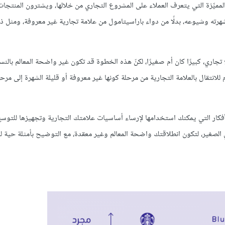
مميِّزة التي يتعرف العملاء على المشروع التجاري من خلالها، ويشترون المنتجات
غلب الأحيان؛ فكم من الناس يدفعون المزيد لشراء دواء Panadol لشهرته وشيوعه، بدلًا من دواء باراسيتامول من علامة تجارية غير معروفة، و
جاري، كبيرًا كان أم صغيرًا، لكنّ هذه الخطوة قد تكون غير واضحة المعالم بالنسب
انتقال بالعلامة التجارية من مرحلة كونها غير معروفة أو قليلة الشهرة إلى مرحل
أفكار التي يمكنك استخدامها لإرساء أساسيات علامتك التجارية وتجهيزها للتوس
لصغير، لتكون انطلاقتك واضحة المعالم وغير معقدة، مع التوضيح بأمثلة حية ل