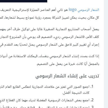
الشعار الرسومي logo
هو ثاني أهم العناصر المميِّزة لإستراتيجية التعر
كل مكان، بحيث يمكن تمييز الشركة بمجرد رؤية نموذج بسيط لشعارها، كما 
يعمل أصحاب المشاريع التجارية الصغيرة غالبًا على توكيل طرف آخر بمهم
كلف الأمر، فالشعار الرسومي رديء التصميم قد يوحي بأن المشروع التجاري
إجراء أي تغيير كبير لاحق على الشعار الرسومي يمثل تحديًا بعد التقدم في ع
إذا كنت بصدد إنشاء الشعار الرسومي بنفسك، فيمكنك الاستفادة من أدوات
بالمجمل أيًا كانت خبرة من يعمل على التصميم.
تدريب على إنشاء الشعار الرسومي
اجمع الصور التي تعبّر عن علامتك التجارية لتعكس الطابع العام الذي 
كانت النتيجة أفضل.
اجمع بعض الشعارات الرسومية المفضلة لديك مهما كان القطاع الذي ت
اجمع الشعارات الرسومية للمنافسين في قطاع عملك، وضع قائمةً بأوج