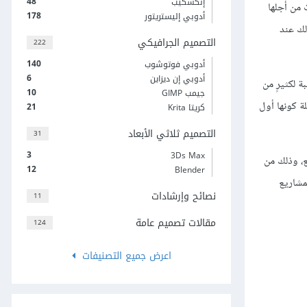
48
إنكسكيب
 من أجلها
178
أدوبي إليستريتور
مثل ذلك عند
التصميم الجرافيكي
222
140
أدوبي فوتوشوب
6
أدوبي إن ديزاين
ة لكثيرٍ من
10
جيمب GIMP
ة كونها أول
21
كريتا Krita
التصميم ثلاثي الأبعاد
31
3
3Ds Max
ع، وذلك من
12
Blender
مشاريع
نصائح وإرشادات
11
مقالات تصميم عامة
124
اعرض جميع التصنيفات