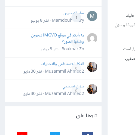
تعلم التصميم .
 عليك
1
Mamdouh Khiry · نشر
8 يونيو
ريدًا وسهل
ما رأيكم في موقع IMGVO لتحويل
وضغط الصور؟
0
. لستَ
Boukhar Zo · نشر
8 يونيو
صغير،
الذكاء الاصطناعي والتحديات
0
Muzammil Ahmed2 · نشر
30 مايو
سؤال تصميمي
0
Muzammil Ahmed2 · نشر
30 مايو
تابعنا على