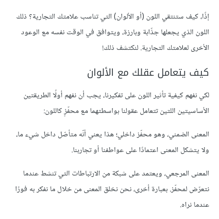
إذًا، كيف ستنتقي اللون (أو الألوان) التي تناسب علامتك التجارية؟ ذلك
اللون الذي يجعلها جذّابة وبارزة، ويتوافق في الوقت نفسه مع الوعود
الأخرى لعلامتك التجارية. لنكتشف ذلك!
كيف يتعامل عقلك مع الألوان
لكي نفهم كيفية تأثير اللون على تفكيرنا، يجب أن نفهم أولًا الطريقتين
الأساسيتين اللتين تتعامل عقولنا بواسطتهما مع محفّزٍ كاللون:
المعنى الضمني، وهو محفّز داخلي؛ هذا يعني أنّه متأصّل داخل شيء ما،
ولا يتشكل المعنى اعتمادًا على عواطفنا أو تجاربنا.
المعنى المرجعي، ويعتمد على شبكة من الارتباطات التي تنشط عندما
نتعرّض لمحفّز. بعبارة أخرى، نحن نخلق المعنى من خلال ما نفكر به فورًا
عندما نراه.