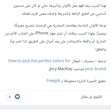
لهذا السبب يعدّ فهم عمل الألوان وتأثيرها، حتّى لو كان على مستوى
أساسي، من الطرق الرائعة والسريعة لإضفاء معنى فريد لعملك.
لوحة الألوان الخاصة بعلامتك التجارية هي فرصتك لتصبح معروفًا
ومميزًا. ولهذا السبب يمكنك أن تميّز جهاز iPhone على الجانب الآخر من
الشارع، أو يافطة ماكدونالدز على بعد أميال على الطريق. لذا اختر لونًا
وانطلق!
ترجمة – بتصرّف - للمقال
How to pick the perfect colors for
your brand
لصاحبه: Jory MacKay.
حقوق الصورة البارزة محفوظة لـ
Freepik
التبليغ عن مقال
5