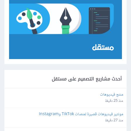
أحدث مشاريع التصميم على مستقل
منتج فيديوهات
منذ 25 دقيقة
مونتير فيديوهات قصيرة لمنصات TikTok وInstagram
منذ 27 دقيقة