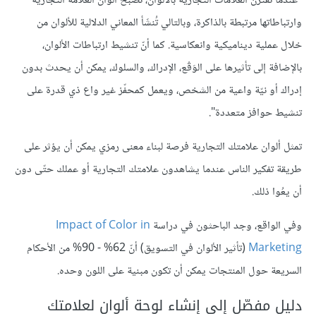
"عندما تقترن العلامات التجارية بالألوان، تصبح ألوان العلامة التجارية
وارتباطاتها مرتبطة بالذاكرة، وبالتالي تُنشَأ المعاني الدلالية للألوان من
خلال عملية ديناميكية وانعكاسية. كما أنّ تنشيط ارتباطات الألوان،
بالإضافة إلى تأثيرها على الوَقْع، الإدراك، والسلوك، يمكن أن يحدث بدون
إدراك أو نيّة واعية من الشخص، ويعمل كمحفّز غير واع ذي قدرة على
تنشيط حوافز متعددة".
تمثل ألوان علامتك التجارية فرصة لبناء معنى رمزي يمكن أن يؤثر على
طريقة تفكير الناس عندما يشاهدون علامتك التجارية أو عملك حتّى دون
أن يعُوا ذلك.
وفي الواقع، وجد الباحثون في دراسة
Impact of Color in
Marketing
(تأثير الألوان في التسويق) أنّ 62% - 90% من الأحكام
السريعة حول المنتجات يمكن أن تكون مبنية على اللون وحده.
دليل مفصّل إلى إنشاء لوحة ألوان لعلامتك