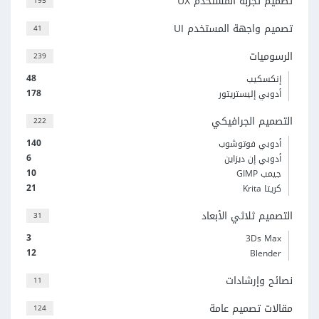
تصميم تجربة المستخدم UX
195
تصميم واجهة المستخدم UI
41
الرسوميات
239
48
إنكسكيب
178
أدوبي إليستريتور
التصميم الجرافيكي
222
140
أدوبي فوتوشوب
6
أدوبي إن ديزاين
10
جيمب GIMP
21
كريتا Krita
التصميم ثلاثي الأبعاد
31
3
3Ds Max
12
Blender
نصائح وإرشادات
11
مقالات تصميم عامة
124