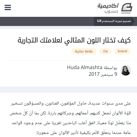
تصميم تجربة المستخدم UX
كيف تختار اللون المثالي لعلامتك التجارية
brand
cta
علامة تجارية
بواسطة Huda Almashta
9 سبتمبر 2017
على مدى سنوات عديدة، حاول المؤلفون، الفنانون، والمسوّقون تسخير
قوّة الألوان لجعل كتبهم، أعمالهم، وشركاتهم بارزة. لكن بما أنّ كلّ شخص
منّا يفضّل لونًا معينًا، اتفق أغلب الباحثين تقريبًا على عدم وجود قواعد
عامة عندما يتعلّق الأمر بكيفية تأثير الألوان على شعورنا.