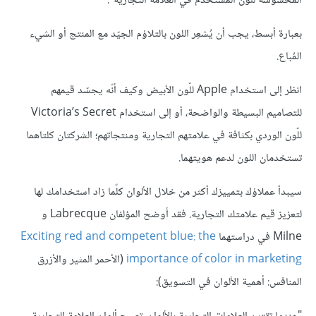
المحسوسة للّون المُستخدم في العلامة التجارية".
بعبارة أبسط، يجب أن يُشعِر اللون بالتلاؤم الجيّد مع المنتج أو الشيء
المُباع.
انظر إلى استخدام Apple للّون الأبيض وكيف أنّه يجسّد قيمهم
للتصاميم البسيطة والواضحة، أو إلى استخدام Victoria’s Secret
للّون الوردي بكثافة في علامتهم التجارية ومنتجاتهم؛ الشركتان كلتاهما
تستخدمان اللون لدعم هويتهما.
سيبدأ عملاؤك بتمييزك أكثر من خلال الألوان كلّما زاد استخدامك لها
لتعزيز قيم علامتك التجارية. فقد أوضح المؤلفان Labrecque و
Milne في دراستهما
Exciting red and competent blue: the
importance of color in marketing
(الأحمر المثير والأزرق
المنافس: أهمية الألوان في التسويق):