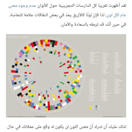
لقد أظهرت تقريبًا كل الدارسات التجريبية حول الألوان
عدم وجود معنى
عام لكل لون
. لذا فإنّ لونًا كالأزرق يعدّ في بعض الثقافات علامة للتعاسة،
في حين أنّك قد تربطه بالسعادة والأمان.
لذلك عليك أن تدرك أنّ معنى اللون لن يكون له وقع على عملائك في حال