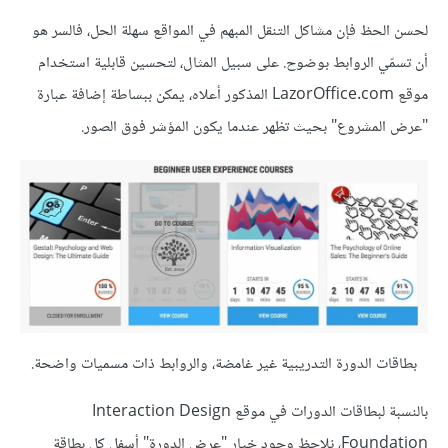
لحسن الحظ فإن مشاكل التنقل المبهم في المواقع سهلة الحل، فالسر هو
أن تسمّي الروابط بوضوح. على سبيل المثال، لتحسين قابلية استخدام
موقع LazorOffice.com المذكور أعلاه، يمكن ببساطة إضافة عبارة
"عرض المشروع" بحيث تظهر عندما يكون المؤشر فوق الصور.
بطاقات الدورة التدريبية غير غامضة، والروابط ذات مسميات واضحة.
بالنسبة لبطاقات الدورات في موقع Interaction Design
Foundation، نلاحظ وجود خيار "عرض الدورة" أسفل كل بطاقة