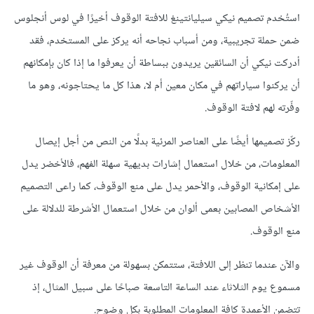
استُخدم تصميم نيكي سيليانتينغ للافتة الوقوف أخيرًا في لوس أنجلوس
ضمن حملة تجريبية، ومن أسباب نجاحه أنه يركز على المستخدم، فقد
أدركت نيكي أن السائقين يريدون ببساطة أن يعرفوا ما إذا كان بإمكانهم
أن يركنوا سياراتهم في مكان معين أم لا، هذا كل ما يحتاجونه، وهو ما
وفّرته لهم لافتة الوقوف.
ركّز تصميمها أيضًا على العناصر المرئية بدلًا من النص من أجل إيصال
المعلومات، من خلال استعمال إشارات بديهية سهلة الفهم، فالأخضر يدل
على إمكانية الوقوف، والأحمر يدل على منع الوقوف، كما راعى التصميم
الأشخاص المصابين بعمى ألوان من خلال استعمال الأشرطة للدلالة على
منع الوقوف.
والآن عندما تنظر إلى اللافتة، ستتمكن بسهولة من معرفة أن الوقوف غير
مسموع يوم الثلاثاء عند الساعة التاسعة صباحًا على سبيل المثال، إذ
تتضمن الأعمدة كافة المعلومات المطلوبة بكل وضوح.