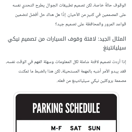
الوقوف حالةً خاصة، لكن تصميم تطبيقات الجوال يطرح التحدي نفسه
على المصممين في كثيرٍ من الأحيان. إذًا هل هناك حل أفضل لتضمين
قواعد المرور والمحافظة على تصميم جيد؟
المثال الجيد: لافتة وقوف السيارات من تصميم نيكي
سيليانتينغ
إذا أردت تصميم لافتة شاملة لكل المعلومات وسهلة الفهم في الوقت نفسه،
فقد يبدو الأمر أشبه بالمهمة المستحيلة، لكن هذا بالضبط ما تمكنت
مصممة بروكلين نيكي سيليانتينغ من فعله.