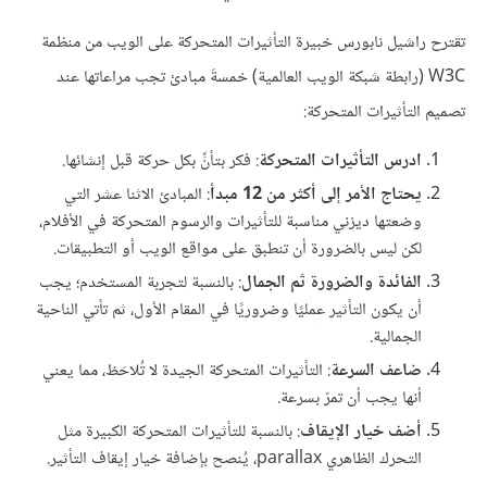
تقترح راشيل نابورس خبيرة التأثيرات المتحركة على الويب من منظمة
W3C (رابطة شبكة الويب العالمية) خمسةَ مبادئ تجب مراعاتها عند
تصميم التأثيرات المتحركة:
ادرس التأثيرات المتحركة
: فكر بتأنٍّ بكل حركة قبل إنشائها.
يحتاج الأمر إلى أكثر من 12 مبدأ
: المبادئ الاثنا عشر التي
وضعتها ديزني مناسبة للتأثيرات والرسوم المتحركة في الأفلام،
لكن ليس بالضرورة أن تنطبق على مواقع الويب أو التطبيقات.
الفائدة والضرورة ثم الجمال
: بالنسبة لتجربة المستخدم؛ يجب
أن يكون التأثير عمليًا وضروريًا في المقام الأول، ثم تأتي الناحية
الجمالية.
ضاعف السرعة
: التأثيرات المتحركة الجيدة لا تُلاحَظ، مما يعني
أنها يجب أن تمرّ بسرعة.
أضف خيار الإيقاف
: بالنسبة للتأثيرات المتحركة الكبيرة مثل
التحرك الظاهري parallax، يُنصح بإضافة خيار إيقاف التأثير.