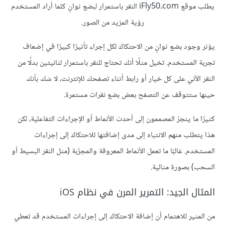
يطلب موقع iFly50.com النقر باستمرار لبضع ثوانٍ كلما أراد المستخدم
رؤية المزيد من الصور.
يؤثر وجود بضع ثوانٍ من الاحتكاك لكل إجراء تأثيرًا كبيرًا في إضعاف
تجربة المستخدم. تخيل مثلًا أنك تحتاج للنقر باستمرار لثانيتين بدلًا من
النقر الآني على كل خيار أو رابط أثناء تصفحك للإنترنت، لا شك بأنك
حينها ستتوقف عن التصفح بعض بضع نقرات مستمرة.
كثيرًا ما ينجرّ المصممون إلى أحدث الأنماط أو الإجراءات التفاعلية، لكن
هذا يتطلب منهم الانتباه إلى مدى إضافتها للاحتكاك إلى إجراءات
المستخدم. غالبًا ما تعمل الأنماط المعروفة والمجرَّبة (مثل النقر البسيط أو
السحب) بصورة مثالية.
المثال الجيد: التمرير المرن في نظام iOS
من المثير للاهتمام أن إضافة الاحتكاك إلى إجراءات المستخدم قد تعطي