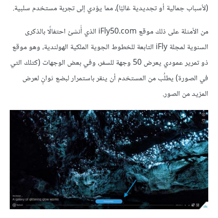
(لأسباب جمالية أو تجديدية غالبًا)، مما يؤدي إلى تجربة مستخدم سلبية.
من الأمثلة على ذلك موقع iFly50.com الذي أُنشئ احتفالًا بالذكرى
السنوية لمجلة iFly التابعة للخطوط الجوية الملكية الهولندية، وهو موقع
ذو تمرير عمودي يعرض 50 وجهة للسفر، وفي بعض الوجهات (كتلك التي
في الصورة) يطلُب من المستخدم أن ينقر باستمرار لبضع ثوانٍ لعرض
المزيد من الصور.