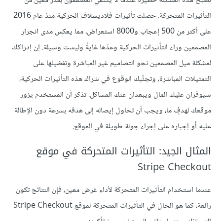
تصبح هذه المشكلة خطيرةً عندما لا يكتفي المصممون بقدر معين من
التأثيرات المتحركة. حصلت تأثيرات فلاديسلاف الحركية منذ عام 2016
على أكثر من 500 إعجاب و8000 استعراض، مما يعكس مدى انجرار
المصممين وراء التأثيرات الحركية وعدّها غايةً وليست وسيلة. إن إدراكك
لمشكلة ميل المصممين نحو التصاميم غير المباشرة وتفضيلها على
التمثيلات المباشرة، وتجنُّبك الوقوع في شراك هذه التأثيرات الحركية،
سيوفران عليك المال ويبعدان عنك المشاكل. تذكر أن المستخدم يزور
موقعك لهدفٍ ما، ويجب أن تحاول إيصاله إلى هدفه بسرعة دون الإطالة
عليه أو إجباره على إجراء جولة طويلة في الموقع.
المثال الجيد: التأثيرات المتحركة في موقع
Stripe Checkout
عندما استخدام التأثيرات المتحركة لأداء غرض معين، فإن النتائج تكون
رائعة، كما هو الحال في التأثيرات المتحركة لموقع Stripe Checkout