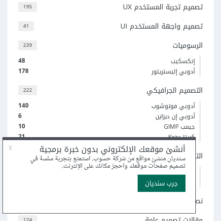
تصميم تجربة المستخدم UX
195
تصميم واجهة المستخدم UI
41
الرسوميات
239
48
إنكسكيب
178
أدوبي إليستريتور
التصميم الجرافيكي
222
140
أدوبي فوتوشوب
6
أدوبي إن ديزاين
10
جيمب GIMP
21
كريتا Krita
التصميم ثلاثي الأبعاد
31
3
3Ds Max
12
Blender
نصائح وإرشادات
11
مقالات تصميم عامة
124