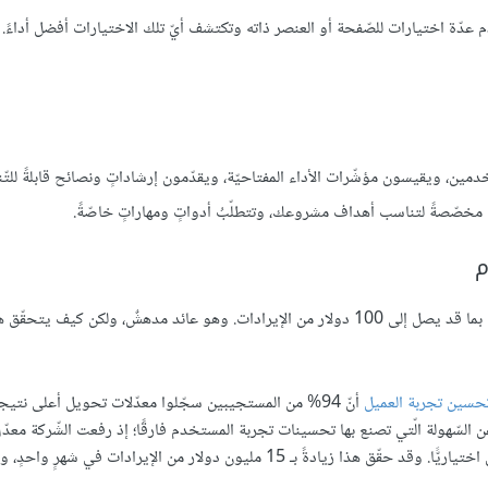
عدّة اختيارات للصّفحة أو العنصر ذاته وتكتشف أيّ تلك الاختيارات أفضل أداءً.
، ويقيسون مؤشّرات الأداء المفتاحيّة، ويقدّمون إرشاداتٍ ونصائح قابلةً للتّن
مخصّصةً لتناسب أهداف مشروعك، وتتطلّبُ أدواتٍ ومهاراتٍ خاصّةً.
م
من الأقوال الشّائعة أنّ كلّ دولار تستثمره في تجربة المستخدم يعود عليك بما قد يصل إلى 100 دولار من الإيرادات. وهو عائد مدهشٌ، ولكن ك
تحسين تجربة العميل
أنّ 94% من المستجيبين سجّلوا معدّلات تحويل أعلى نتيج
 السّهولة الّتي تصنع بها تحسينات تجربة المستخدم فارقًا؛ إذ رفعت الشّركة معدّل
45% بمجرّد إزالة العوائق من عمليّة التّسديد، وذلك بجعل التّسجيل اختياريًّا. وقد حقّق هذا زيادةً بـ 15 مليون دولار من الإيرادات