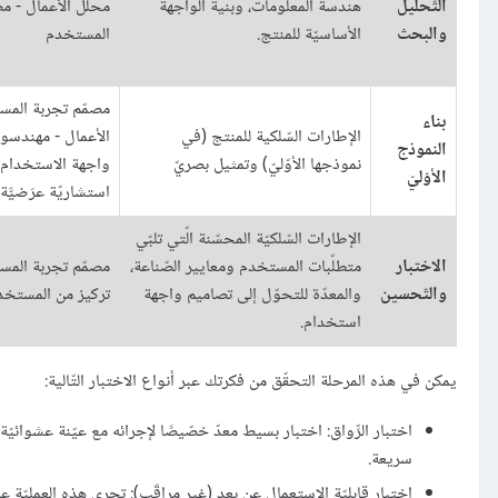
التّحليل
هندسة المعلومات، وبنية الواجهة
محلّل الأعمال - م
والبحث
الأساسيّة للمنتج.
المستخدم
مصمّم تجربة المس
بناء
الإطارات السّلكية للمنتج (في
الأعمال - مهندسو 
النموذج
نموذجها الأوّليّ) وتمثيل بصريّ
واجهة الاستخدام 
الأوّليّ
استشاريّة عرَضيَّة)
الإطارات السّلكيّة المحسّنة الّتي تلبّي
الاختبار
متطلّبات المستخدم ومعايير الصّناعة،
مصمّم تجربة الم
والتّحسين
والمعدّة للتحوّل إلى تصاميم واجهة
تركيز من المستخد
استخدام.
يمكن في هذه المرحلة التحقّق من فكرتك عبر أنواع الاختبار التّالية:
اختبار الرِّواق: اختبار بسيط معدّ خصّيصًا لإجرائه مع عيّنة عشوائي
سريعة.