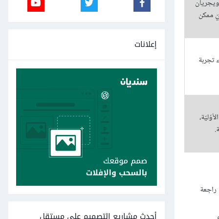
ويجريان
يّ ممكن
إعلانات
ء تجربة
ّليّة،
.
 راجعة
أحدث مشاريع التصميم على مستقل
مثل موقع UserTesting.com أو Userlytics أو