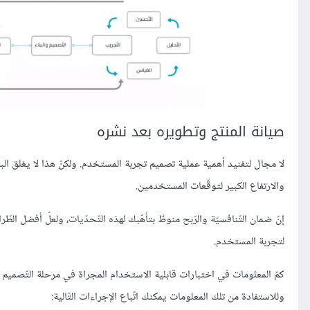
صيانة المنتج وتطويره بعد نشره
لا مجال لتفنيد أهمية عملية تصميم تجربة المستخدم. ولكنّ هذا لا يغلق الباب
والارتفاع الكبير لتوقّعات المستخدمين.
إنّ ضمان التّنافسيّة والرّبح منوطٌ بتأهّبك لهذه التّحدّيات، ولعلّ أفضل 
لتجربة المستخدم.
كمّ المعلومات في اختبارات قابلية الاستخدام المجراة في مرحلة التّصميم لا 
وللاستفادة من تلك المعلومات يمكنك اتّباع الإجراءات التّالية: