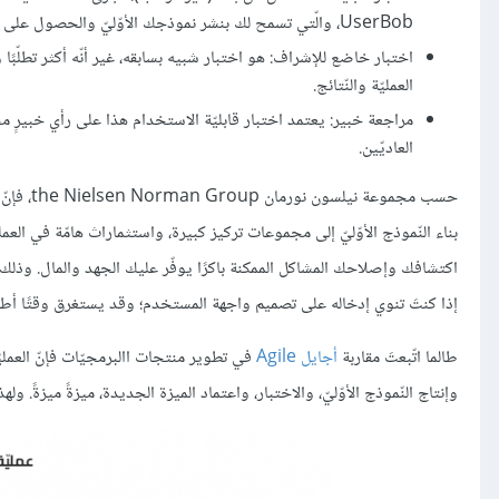
UserBob، والّتي تسمح لك بنشر نموذجك الأوّليّ والحصول على مراجعات من أناس حقيقيّين يختبرونه عن بعدٍ لقاء مقابل مادّيٍّ بسيط.
اختبار خاضع للإشراف: هو اختبار شبيه بسابقه، غير أنّه أكثر تطلّبًا و
العمليّة والنّتائج.
مراجعة خبير: يعتمد اختبار قابليّة الاستخدام هذا على رأي خبيرٍ
العاديّين.
بناء النّموذج الأوّليّ إلى مجموعات تركيز كبيرة، واستثماراث هامّة في العملي
اكتشافك وإصلاحك المشاكل الممكنة باكرًا يوفّر عليك الجهد والمال. وذلك أنّ
إذا كنتَ تنوي إدخاله على تصميم واجهة المستخدم؛ وقد يستغرق وقتًا أطول 
طالما اتّبعتَ مقاربة
أجايل Agile
في تطوير منتجات االبرمجيّات فإنّ العمل
وإنتاج النّموذج الأوّليّ، والاختبار، واعتماد الميزة الجديدة، ميزةً ميزةً. ول