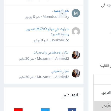
سيّة في
تعلم التصميم .
1
Mamdouh Khiry · نشر
8 يونيو
ما رأيكم في موقع IMGVO لتحويل
وضغط الصور؟
0
Boukhar Zo · نشر
8 يونيو
الذكاء الاصطناعي والتحديات
0
Muzammil Ahmed2 · نشر
30 مايو
سؤال تصميمي
0
Muzammil Ahmed2 · نشر
30 مايو
لفريق.
تابعنا على
دم ومحلّل الأعمال BA المتطلّبات،