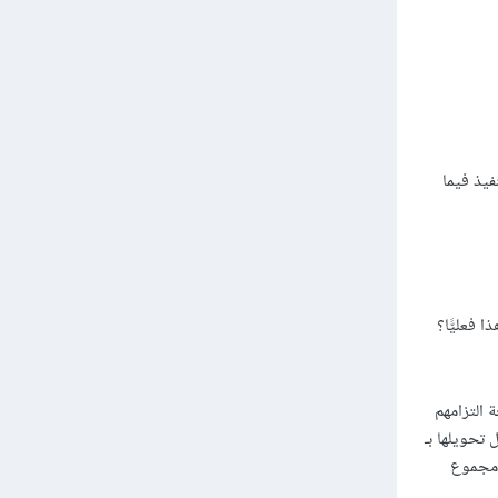
فيذ فيما
يف يتحقّق هذا فعليًّا؟
ة التزامهم
 تحويلها بـ
 في شهرٍ واحدٍ، ومجموع