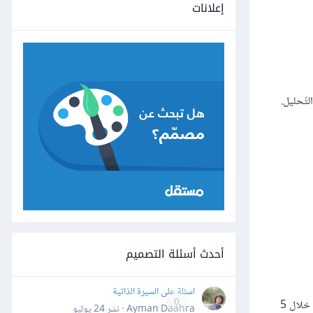
إعلانات
لتّحليل.
أحدث أسئلة التصميم
اسئلة على السيرة الذاتية
ونذكر مقاربةً مختلفةً لهذه العمليّة ممثّلةً في نموذج "سباق التّصميم من جوجل" أو جوجل ديزاين سبرينت Google Design Sprint. وهي عمليّة تجري خلال 5
0
Ayman Daahra · نشر
24 يوليو