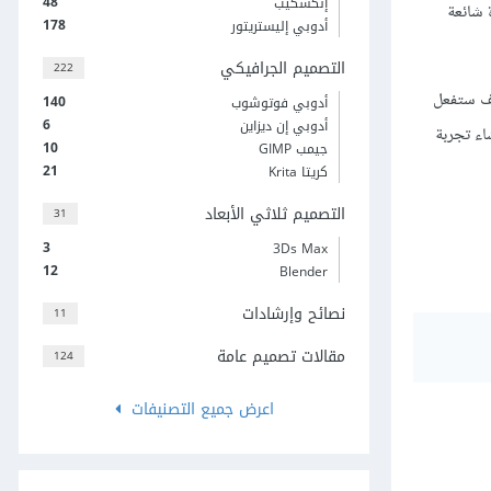
48
إنكسكيب
 شائعة
178
أدوبي إليستريتور
التصميم الجرافيكي
222
يف ستفعل
140
أدوبي فوتوشوب
6
أدوبي إن ديزاين
اء تجربة
10
جيمب GIMP
21
كريتا Krita
التصميم ثلاثي الأبعاد
31
3
3Ds Max
12
Blender
نصائح وإرشادات
11
مقالات تصميم عامة
124
اعرض جميع التصنيفات