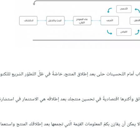
 أمام التّحسينات حتّى بعد إطلاق المنتج، خاصّةً في ظلّ التّطوّر السّريع للتّكنول
الطّرائق وأكثرها اقتصاديةً في تحسين منتجك بعد إطلاقه هي الاستثمار في استشارة 
يمكن أن يقارَن بكمّ المعلومات القيّمة الّتي تجمعها بعد إطلاقك المنتج واستعمال 