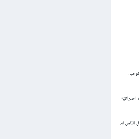
وجيا،
احترافيّة
النّاس له.