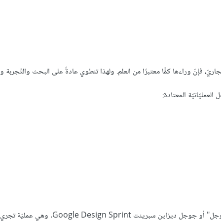
ّجاريّ، فإنّ وراءها كمًّا معتبرًا من العلم. ولهذا تنطوي عادةً على البحث والتّجربة وا
لعمليّاتيّة المعتادة: