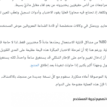
تكلفة، إذ تحتاج فيه محاوِرًا فعليًّا يقود الاختبار، وأدوات تسجيلٍ وتعقّبٍ للعين ل
 محايدٍ. ويتمثّل في وكالات متخصّصة أو قادة الصّناعة المعروفين عوض المستخد
حسب مجموعة نيلسون نورمان the Nielsen Norman Group، فإنّ 80% من مشاكل قابليّة الاستعمال يحدّدها عادةً 5 مخت
ّة. ورغم هذا إلا أنّ لمرحلة الاختبار المبكّرة هذه قيمة عظيمة على المدى الطّويل. 
 إدخال تغييرٍ واحدٍ على الإطار السّلكي قد يستغرق ساعةً واحدةً، لكنّه يستغرقُ ي
وجهدًا أكبر بكثير إذا حاولتَ تنفيذهُ بعد إطلاق
المنتج
.
يّة الموصوفة أعلاه متكرّرة. ستقوم مع كلّ نسخة جديدة من منتجك بالاكتشاف، وا
هذا فإنّ هذه العمليّة مفتوحة على الدوام.