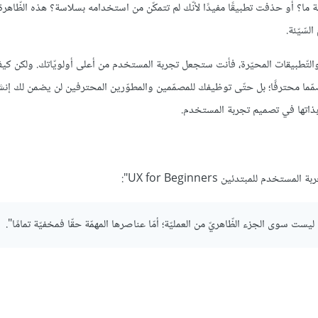
ا؟ أو حذفت تطبيقًا مفيدًا لأنّك لم تتمكّن من استخدامه بسلاسة؟ هذه الظّاهرة
سّيّئة.
التّطبيقات المحيّرة، فأنت ستجعل تجربة المستخدم من أعلى أولويّاتك. ولكن ك
ما محترفًا؛ بل حتّى توظيفك للمصمّمين والمطوّرين المحترفين لن يضمن لك إنش
ذاتها في تصميم تجربة المستخدم.
ليست سوى الجزء الظّاهريّ من العمليّة؛ أمّا عناصرها المهمّة حقّا فمخفيّة تمامًا".