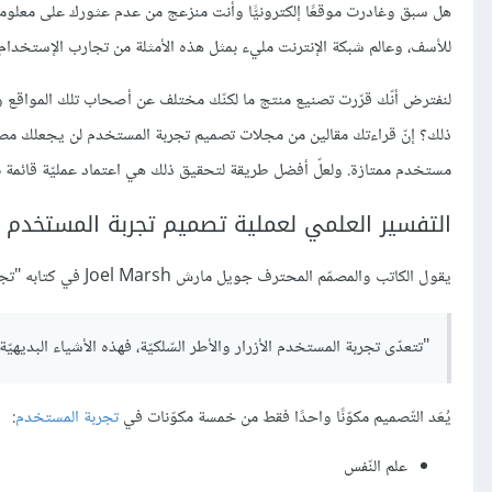
هل سبق وغادرت موقعًا إلكترونيًّا وأنت منزعج من عدم عثورك على معلومة م
للأسف، وعالم شبكة الإنترنت مليء بمثل هذه الأمثلة من تجارب الإستخدام ال
لنفترض أنّك قرّرت تصنيع منتج ما لكنّك مختلف عن أصحاب تلك المواقع و
ذلك؟ إنّ قراءتك مقالين من مجلات تصميم تجربة المستخدم لن يجعلك مصمّ
مستخدم ممتازة. ولعلّ أفضل طريقة لتحقيق ذلك هي اعتماد عمليّة قائمة ب
التفسير العلمي لعملية تصميم تجربة المستخدم
يقول الكاتب والمصمّم المحترف جويل مارش Joel Marsh في كتابه "تجربة المستخدم للمبتدئين UX for Beginners":
"تتعدّى تجربة المستخدم الأزرار والأطر السّلكيّة، فهذه الأشياء البديهيّة 
يُعَد التّصميم مكوّنًا واحدًا فقط من خمسة مكوّنات في
تجربة المستخدم
:
علم النّفس