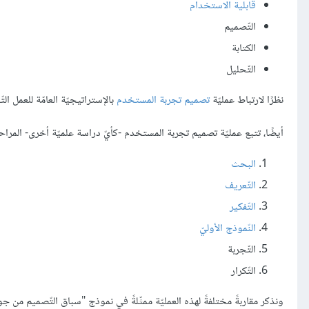
قابلية الاستخدام
التّصميم
الكتابة
التّحليل
نظرًا لارتباط عمليّة
تصميم تجربة المستخدم
بالإستراتيجيّة العامّة للعمل الت
أيضًا، تتبع عمليّة تصميم تجربة المستخدم -كأيّ دراسة علميّة أخرى- المراحل ا
البحث
التّعريف
التّفكير
النّموذج الأوليّ
التّجربة
التّكرار