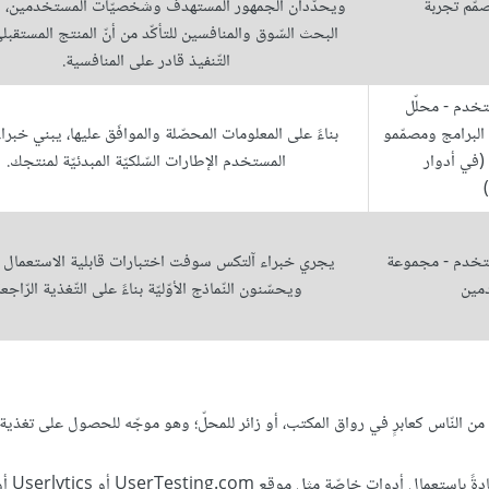
صمّم تجربة
ويحدّدان الجمهور المستهدف وشخصيّات المستخدمين، 
البحث السّوق والمنافسين للتأكّد من أنّ المنتج المستقبل
التّنفيذ قادر على المنافسية.
تخدم - محلّل
البرامج ومصمّمو
بناءً على المعلومات المحصّلة والموافَق عليها، يبني خبرا
(في أدوار
المستخدم الإطارات السّلكيّة المبدئيّة لمنتجك.
ستخدم - مجموعة
يجري خبراء آلتكس سوفت اختبارات قابلية الاستعمال الأو
مين
ويحسّنون النّماذج الأوّليّة بناءً على التّغذية الرّاجعة
ّة من النّاس كعابرٍ في رواق المكتب، أو زائر للمحلّ؛ وهو موجّه للحصول على تغذية
اختبار قابليّة الاستعمال عن بعد (غير مراقَب): تجرى هذه العمليّة عادةً باستعمال أدوات خاصّة 