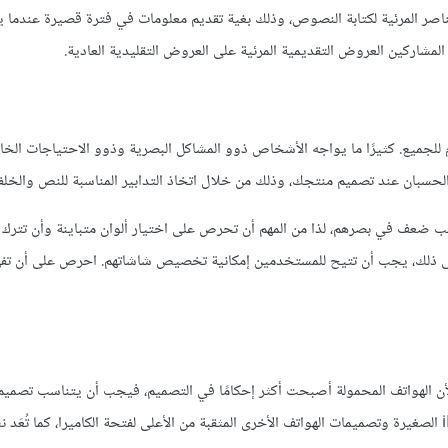
صر المرئية لكتابة النصوص، وذلك بغية تقديم معلومات في فترة قصيرة عندما ي
للجميع. كثيرًا ما يواجه الأشخاص ذوو المشاكل البصرية وذوو الاحتياجات الخ
حسبان عند تصميم منتجك، وذلك من خلال اتخاذ التدابير المناسبة للنص والخلفي
ضعف في بصرهم، لذا من المهم أن تحرص على اختيار ألوان متباينة وأن تترك 
لى ذلك، يجب أن تتيح للمستخدمين إمكانية تخصيص شاشاتهم. احرص على أن تفهم
 لأن الهواتف المحمولة أصبحت أكثر إحكامًا في التصميم، فيجب أن يتناسب تصميم
شاشة الهواتف المحمولة، لذا ضع في الحسبان شاشة هاتف آيفون iPhone الصغيرة وتصميمات الهواتف الأخرى المثقبة من الأعلى لفتحة الكاميرا، كم