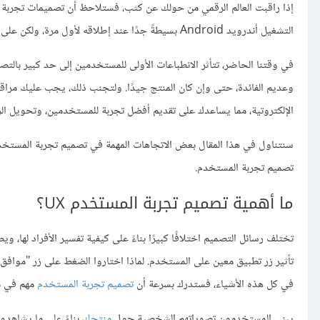
التشغيل أندرويد Android بسيطةً جدًا عند إطلاقه لأول مرة، ولكن على مدار العقد الماضي، شهدت الواجهة قدرًا كبيرًا من التطوير.
في وقتنا الحاضر، تتأثر الانطباعات الأولى للمستخدمين إلى حد كبير بالت
الإلكتروتية، مما يساعدك على تقديم أفضل تجربة للمستخدمين، وتحويل الز
تصميم تجربة المستخدم.
ما أهمية تصميم تجربة المستخدم UX؟
تختلف رسائل التصميم اختلافًا كبيرًا بناءً على كيفية تفسير الأفراد لها، و
تأثير زر تطبيق معين على المستخدم. لماذا اختاروا الضغط على زر "موافق" ل
في كل هذه الأشياء، فستدرك بسرعة أن
تصميم تجربة المستخدم
مهم في مث
يبني المستخدمون تصوراتهم الشخصية حول
منتجك
بناءً على ما يشاهدو