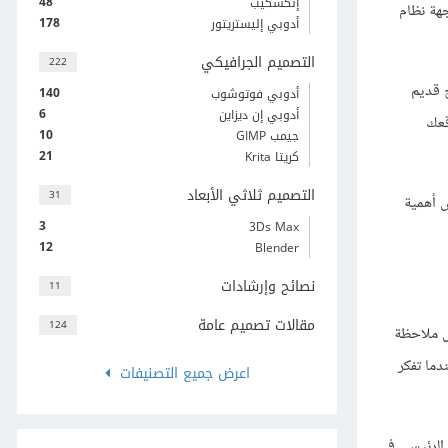
48
إنكسكيب
، كانت واجهة نظام
178
أدوبي إليستريتور
التصميم الجرافيكي
222
ج قديم
140
أدوبي فوتوشوب
6
أدوبي إن ديزاين
قاتك ومواقعك
10
جيمب GIMP
21
كريتا Krita
التصميم ثلاثي الأبعاد
31
2، ولكن قبل ذلك، دعنا نناقش أهمية
3
3Ds Max
12
Blender
نصائح وإرشادات
11
مقالات تصميم عامة
124
ل ملاحظة
دما تفكر
اعرض جميع التصنيفات
 الرئيسي في