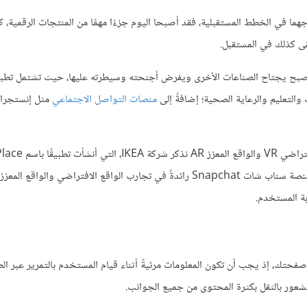
واقع المعزز AR إلى ما هو أبعد من إدراجهما في الخطط المستقبلية، فقد أصبحا اليوم جزءًا مهمًا من المنتجات الرقم
ة، بل أصبح يجتاح الصناعات الأخرى ويفرض أجنحته وسيطرته عليها، حيث تشتمل تطبي
والتعليم والرعاية الصحية؛ إضافةً إلى
منصات التواصل الاجتماعي
مثل إنستجرا
يدور هذا التطبيق حول مفهوم الواقع المعزز. إلى جانب ذلك، لطالما كانت منصة سناب شات Snapchat رائدةً في تجارب الواقع الافتراضي وال
بة المستخدم.
حتك، إذ يجب أن تكون المعلومات مرئيةً أثناء قيام المستخدم بالتمرير عبر ال
عور بالثقل بكثرة المحتوى من جميع الجوانب.