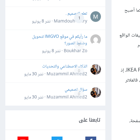
ية، كما أصبح
تعلم التصميم .
1
Mamdouh Khiry · نشر
8 يونيو
قات الواقع
ما رأيكم في موقع IMGVO لتحويل
وضغط الصور؟
م
0
Boukhar Zo · نشر
8 يونيو
الذكاء الاصطناعي والتحديات
ومن الأمثلة التي يمكن طرحها حول علامات تجارية اهتمت في الواقع الافتراضي VR والواقع المعزز AR نذكر شركة IKEA، التي أنشأت تطبيقًا باسم IKEA Place، إذ
0
Muzammil Ahmed2 · نشر
30 مايو
واقع المعزز، فالفلاتر
سؤال تصميمي
0
Muzammil Ahmed2 · نشر
30 مايو
تابعنا على
صفحة،