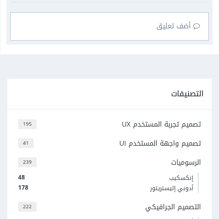
أضف تعليق
التصنيفات
تصميم تجربة المستخدم UX
195
تصميم واجهة المستخدم UI
41
الرسوميات
239
48
إنكسكيب
178
أدوبي إليستريتور
التصميم الجرافيكي
222