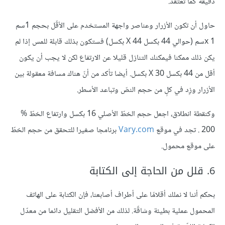
دقيقة كما تعتقد.
حاول أن تكون الأزرار وعناصر واجهة المستخدم على الأقّل بحجم 1سم
x 1سم (حوالي 44 بكسل X 44 بكسل) فستكون بذلك قابلة للمس إذا لم
يكن ذلك ممكنا فيمكنك التنازل قليلا عن الارتفاع لكن لا يجب أن يكون
أقل من 44 بكسل X 30 بكسل. أيضا تأكد من أنّ هناك مسافة معقولة بين
الأزرار وزِد في كلٍ من حجم النصّ وتباعد الأسطر.
وكنقطة انطلاق، اجعل حجم الخطّ الأصلي 16 بكسل وارتفاع الخطّ %
200 . تجد في موقع
Vary.com
برنامجا صغيرا للتحقق من حجم الخطّ
على موقع محمول.
6. قلل من الحاجة إلى الكتابة
بحكم أننا لا نملك أقلامًا على أطراف أصابعنا، فإن الكتابة على الهاتف
المحمول عملية بطيئة وشاقّة. لذلك من الأفضل التقليل دائما من معدّل