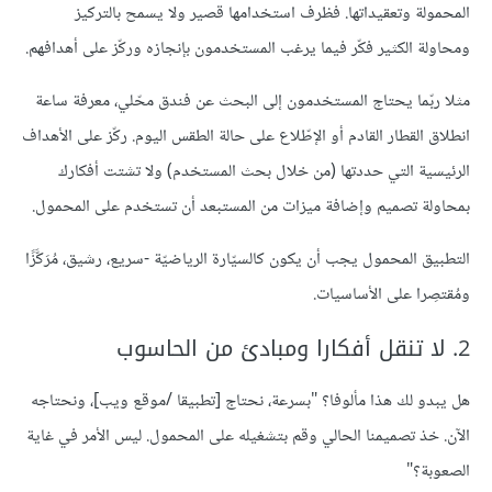
المحمولة وتعقيداتها. فظرف استخدامها قصير ولا يسمح بالتركيز
ومحاولة الكثير فكّر فيما يرغب المستخدمون بإنجازه وركّز على أهدافهم.
مثلا ربّما يحتاج المستخدمون إلى البحث عن فندق محّلي، معرفة ساعة
انطلاق القطار القادم أو الإطّلاع على حالة الطقس اليوم. ركّز على الأهداف
الرئيسية التي حددتها (من خلال بحث المستخدم) ولا تشتت أفكارك
بمحاولة تصميم وإضافة ميزات من المستبعد أن تستخدم على المحمول.
التطبيق المحمول يجب أن يكون كالسيّارة الرياضيّة -سريع، رشيق، مُرَكَّزًا
ومُقتصِرا على الأساسيات.
2. لا تنقل أفكارا ومبادئ من الحاسوب
هل يبدو لك هذا مألوفا؟ "بسرعة، نحتاج [تطبيقا /موقع ويب]، ونحتاجه
الآن. خذ تصميمنا الحالي وقم بتشغيله على المحمول. ليس الأمر في غاية
الصعوبة؟"