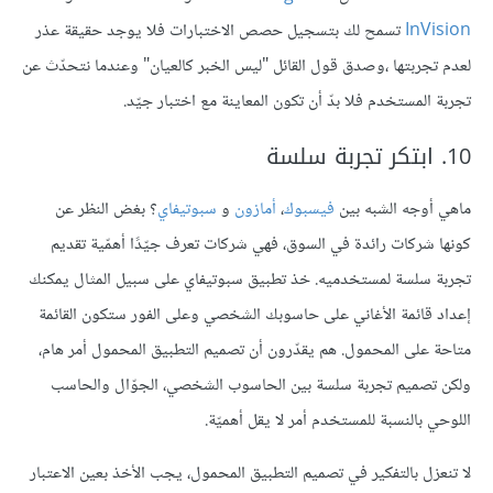
InVision
تسمح لك بتسجيل حصص الاختبارات فلا يوجد حقيقة عذر
لعدم تجربتها ،وصدق قول القائل "ليس الخبر كالعيان" وعندما نتحدّث عن
تجربة المستخدم فلا بدّ أن تكون المعاينة مع اختبار جيّد.
10. ابتكر تجربة سلسة
ماهي أوجه الشبه بين
فيسبوك
،
أمازون
و
سبوتيفاي
؟ بغض النظر عن
كونها شركات رائدة في السوق، فهي شركات تعرف جيّدًا أهمّية تقديم
تجربة سلسة لمستخدميه. خذ تطبيق سبوتيفاي على سبيل المثال يمكنك
إعداد قائمة الأغاني على حاسوبك الشخصي وعلى الفور ستكون القائمة
متاحة على المحمول. هم يقدّرون أن تصميم التطبيق المحمول أمر هام،
ولكن تصميم تجربة سلسة بين الحاسوب الشخصي، الجوّال والحاسب
اللوحي بالنسبة للمستخدم أمر لا يقل أهميّة.
لا تنعزل بالتفكير في تصميم التطبيق المحمول، يجب الأخذ بعين الاعتبار