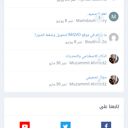
تعلم التصميم .
1
Mamdouh Khiry · نشر
8 يونيو
ما رأيكم في موقع IMGVO لتحويل وضغط الصور؟
0
Boukhar Zo · نشر
8 يونيو
الذكاء الاصطناعي والتحديات
0
Muzammil Ahmed2 · نشر
30 مايو
سؤال تصميمي
0
Muzammil Ahmed2 · نشر
30 مايو
تابعنا على