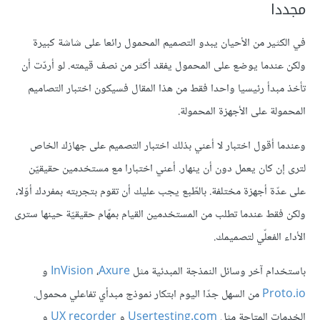
مجددا
في الكثير من الأحيان يبدو التصميم المحمول رائعا على شاشة كبيرة
ولكن عندما يوضع على المحمول يفقد أكثر من نصف قيمته. لو أردّت أن
تأخذ مبدأ رئيسيا واحدا فقط من هذا المقال فسيكون اختبار التصاميم
المحمولة على الأجهزة المحمولة.
وعندما أقول اختبار لا أعني بذلك اختبار التصميم على جهازك الخاص
لترى إن كان يعمل دون أن ينهار. أعني اختبارا مع مستخدمين حقيقيّن
على عدّة أجهزة مختلفة. بالطّبع يجب عليك أن تقوم بتجربته بمفردك أوّلا،
ولكن فقط عندما تطلب من المستخدمين القيام بمهّام حقيقيّة حينها سترى
الأداء الفعلّي لتصميمك.
باستخدام آخر وسائل النمذجة المبدئية مثل
Axure
،
InVision
و
Proto.io
من السهل جدّا اليوم ابتكار نموذج مبدأي تفاعلي محمول.
الخدمات المتاحة مثل
Usertesting.com
و
UX recorder
و