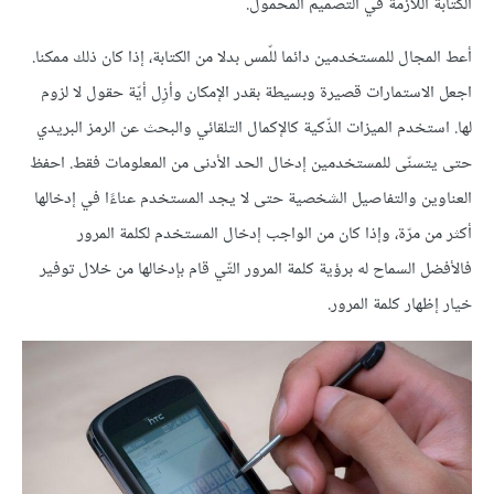
الكتابة اللاّزمة في التصميم المحمول.
أعط المجال للمستخدمين دائما للّمس بدلا من الكتابة، إذا كان ذلك ممكنا.
اجعل الاستمارات قصيرة وبسيطة بقدر الإمكان وأزِل أيّة حقول لا لزوم
لها. استخدم الميزات الذّكية كالإكمال التلقائي والبحث عن الرمز البريدي
حتى يتسنّى للمستخدمين إدخال الحد الأدنى من المعلومات فقط. احفظ
العناوين والتفاصيل الشخصية حتى لا يجد المستخدم عناءًا في إدخالها
أكثر من مرّة، وإذا كان من الواجب إدخال المستخدم لكلمة المرور
فالأفضل السماح له برؤية كلمة المرور التّي قام بإدخالها من خلال توفير
خيار إظهار كلمة المرور.