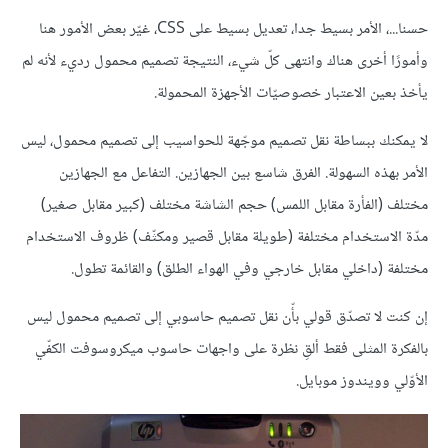
حسنا...، الأمر بسيط جدا، تعديل بسيط على CSS، غيّر بعض الأمور هنا
وأمورًا أخرى هناك وانتهى كلّ شيء، النتيجة تصميم محمول رديء لأنه لم
يأخذ بعين الاعتبار خصوصيّات الأجهزة المحمولة.
لا يمكنك ببساطة نقل تصميم موجّهة للحواسيب إلى تصميم محمول، ليس
الأمر بهذه السهولة. الفرق شاسع بين الجهازين. التفاعل مع الجهازين
مختلف (الفأرة مقابل اللمس) حجم الشاشة مختلف (كبير مقابل صغير)
مدّة الاستخدام مختلفة (طويلة مقابل قصير ومكثّف) ظروف الاستخدام
مختلفة (داخلي مقابل خارجي وفي الهواء الطلق) والقائمة تطول.
إن كنت لا تصدّق قولي بأّن نقل تصميم حاسوبي إلى تصميم محمول ليس
بالفكرة المثلى فقط ألقِ نظرة على واجهات حاسوب ميكروسوفت الكفّي
الأوّلي وويندوز موبايل.