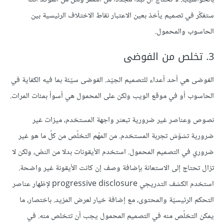
ستفكّر في تصميم يأخذ بعين الاعتبار نقاط الاختلاف الرئيسية بين
الحاسوب والمحمول.
3. تخلص من الفوضى
الفوضى هي أحد أعداء للتصميم الجيّد. الفوضى سيّئة بما فيه الكفاية في
الحاسوب أو في موقع الويب ولكن على المحمول هي أسوأ بمئات المرات.
نصوص وعناصر غير ضرورية تبعثر واجهة المستخدم، ميزات غير
ضرورية تشوّش تجربة المستخدم. من المهّم التخلّص من كلّ ما هو غير
ضروري في التصميم المحمول. استخدم الأيقونات بدلا من النصّ، ولكن لا
تزال تحتاج إلى الاستعانة بإضافة وصف إن كانت الأيقونة غير واضحة.
استخدم الكشف التدريجي progressive disclosure لإظهار عناصر
التحكم الرئيسيّة والمحتوى، مع إضافة خيار لعرض المزيد. باختصار، ما
يمكن التخلّص منه في التصميم المحمول يجب أن تتخلص منه. في