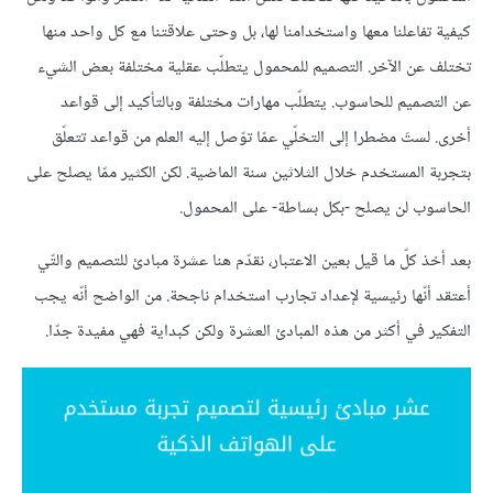
كيفية تفاعلنا معها واستخدامنا لها، بل وحتى علاقتنا مع كل واحد منها
تختلف عن الآخر. التصميم للمحمول يتطلّب عقلية مختلفة بعض الشيء
عن التصميم للحاسوب. يتطلّب مهارات مختلفة وبالتأكيد إلى قواعد
أخرى. لستَ مضطرا إلى التخلّي عمّا توّصل إليه العلم من قواعد تتعلّق
بتجربة المستخدم خلال الثلاثين سنة الماضية. لكن الكثير ممّا يصلح على
الحاسوب لن يصلح -بكل بساطة- على المحمول.
بعد أخذ كلّ ما قيل بعين الاعتبار، نقدّم هنا عشرة مبادئ للتصميم والتّي
أعتقد أنّها رئيسية لإعداد تجارب استخدام ناجحة. من الواضح أنّه يجب
التفكير في أكثر من هذه المبادئ العشرة ولكن كبداية فهي مفيدة جدّا.