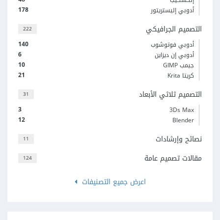
178
أدوبي إليستريتور
التصميم الجرافيكي
222
140
أدوبي فوتوشوب
6
أدوبي إن ديزاين
10
جيمب GIMP
21
كريتا Krita
التصميم ثلاثي الأبعاد
31
3
3Ds Max
12
Blender
نصائح وإرشادات
11
مقالات تصميم عامة
124
اعرض جميع التصنيفات