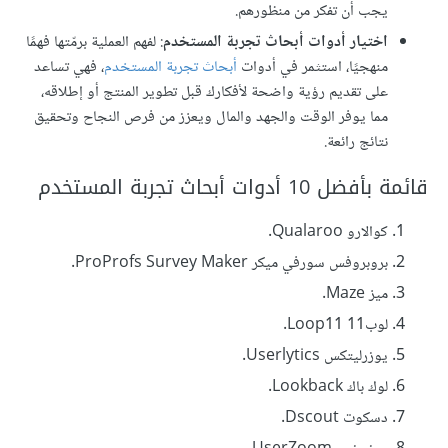
يجب أن تفكر من منظورهم.
اختيار أدوات أبحاث تجربة المستخدم
: لفهم العملية برمّتها فهمًا
منهجيًا، استثمر في أدوات
أبحاث تجربة المستخدم
، فهي تساعد
على تقديم رؤية واضحة لأفكارك قبل تطوير المنتج أو إطلاقه،
مما يوفر الوقت والجهد والمال ويعزز من فرص النجاح وتحقيق
نتائج رائعة.
قائمة بأفضل 10 أدوات أبحاث تجربة المستخدم
كوالارو Qualaroo.
بروبروفس سورفي ميكر ProProfs Survey Maker.
ميز Maze.
لوب11 Loop11.
يوزرليتكس Userlytics.
لوك باك Lookback.
دسكوت Dscout.