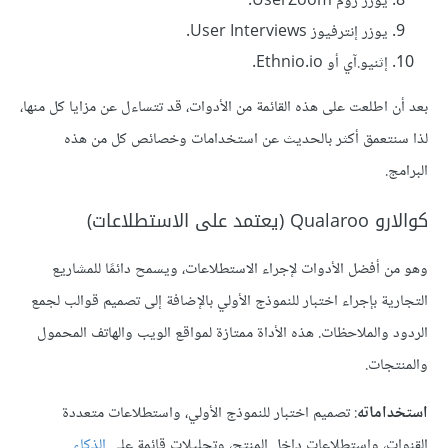
يوزر زوم UserZoom.
يوزر إنترفيوز User Interviews.
إثنيو.آي أو Ethnio.io.
بعد أن اطلعت على هذه القائمة من الأدوات، قد تتساءل عن مزايا كل منها،
لذا سنتعمق أكثر بالحديث عن استخدامات وخصائص كل من هذه
البرامج.
كوالارو Qualaroo (يعتمد على الاستطلاعات)
وهو من أفضل الأدوات لإجراء الاستطلاعات، ويسمح دائمًا للمشاريع
التجارية بإجراء اختبار للنموذج الأولي بالإضافة إلى تصميم قوالب لجمع
الردود والملاحظات. هذه الأداة ممتازة لمواقع الويب والهاتف المحمول
والمنتجات.
استخداماته
: تصميم اختبار للنموذج الأولي، واستطلاعات متعددة
القنوات، واستطلاعات داخل المنتج، وتحليلات قائمة على
الذكاء