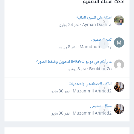
أحدث أسئلة التصميم
اسئلة على السيرة الذاتية
0
Ayman Daahra · نشر
24 يوليو
تعلم التصميم .
1
Mamdouh Khiry · نشر
8 يونيو
ما رأيكم في موقع IMGVO لتحويل وضغط الصور؟
0
Boukhar Zo · نشر
8 يونيو
الذكاء الاصطناعي والتحديات
0
Muzammil Ahmed2 · نشر
30 مايو
سؤال تصميمي
0
Muzammil Ahmed2 · نشر
30 مايو