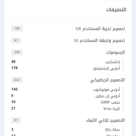
التصنيفات
تصميم تجربة المستخدم UX
195
تصميم واجهة المستخدم UI
41
الرسوميات
239
48
إنكسكيب
178
أدوبي إليستريتور
التصميم الجرافيكي
222
140
أدوبي فوتوشوب
6
أدوبي إن ديزاين
10
جيمب GIMP
21
كريتا Krita
التصميم ثلاثي الأبعاد
31
3
3Ds Max
12