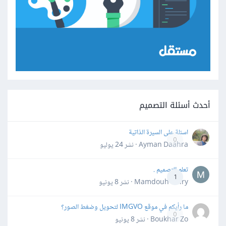
أحدث أسئلة التصميم
اسئلة على السيرة الذاتية
0
Ayman Daahra · نشر
24 يوليو
تعلم التصميم .
1
Mamdouh Khiry · نشر
8 يونيو
ما رأيكم في موقع IMGVO لتحويل وضغط الصور؟
0
Boukhar Zo · نشر
8 يونيو