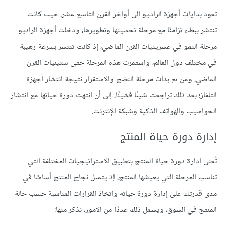
تعود بدايات أجهزة الراديو إلى أواخر القرن التاسع عشر، حيث كانت
تنتشر ببطء تزامنًا مع مرحلة تحسينها وتطويرها، ودخلت أجهزة الراديو
مرحلة النمو في عشرينيات القرن الماضي، إذ كانت تنتشر بسرعة رهيبة
في مختلف دول العالم، واستمرت هذه المرحلة حتى ستينيات القرن
الماضي، ومن ثم بدأت مرحلة النضج والاستقرار نتيجة انتشار أجهزة
التلفاز؛ بعد ذلك تراجعت شيئًا فشيئًا، إلى أن انتهت دورة حياتها مع انتشار
الحواسيب والهواتف الذكية وشبكة الإنترنت.
إدارة دورة حياة المنتج
تُعنى إدارة دورة حياة المنتج بتطبيق الاستراتيجيات المختلفة التي
تناسب المرحلة التي يعيشها المنتج، إذ يتمثل نجاح المنتج أساسًا في
مدى قدرتك على إدارة دورة حياته واتخاذ القرارات المناسبة حسب حالة
المنتج في السوق، ويشمل ذلك عددًا من الأمور، نذكر منها: