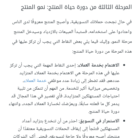
المرحلة الثالثة من دورة حياة المنتج: نمو المنتج
في حال نجحت حملاتك التسويقية، وأصبح المنتج معروفًا لدى الناس
واعتادوا على استخدامه، فستبدأ المبيعات بالازدياد وسيدخل المنتج
مرحلة النمو، وإليك فيما يلي بعض النقاط التي يجب أن تركز عليها في
هذه المرحلة من دورة حياة المنتج:
الاهتمام بخدمة العملاء
: إحدى النقاط المهمة التي يجب أن تركز
عليها في هذه المرحلة هي الاهتمام بخدمة العملاء المتزايد
عددهم، فقد تضطر إلى زيادة عدد موظفي
خدمة العملاء
،
وتخصيص ميزانية أكبر للخدمة. من المهم أن تتمكن من تلبية
احتياجات المستهلكين المتزايدة، فأي تقصير في هذا المجال قد
يدمر كل ما فعلته سابقًا، ويعرّضك لخسارة العملاء الجدد، وانتهاء
دورة حياة المنتج.
الاستمرار في التسويق
: احذر من أن تنخدع بتزايد أعداد
المستهلكين فتلجأ إلى إيقاف الحملات التسويقية معتقدًا أن
منتجك أصبح معروفًا ولا حاجة لتسويقه، فحتى أكبر الشركات