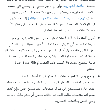
بسمعة
العلامة التجارية
، وإن أي تأثير سلبي أو إيجابي في سمعة
علامتك التجارية سينعكس على مبيعات منتجاتك. فعلى سبيل
المثال،
تراجعت مبيعات سلسلة مطاعم ماكدونالدز
إلى حد كبير
في الولايات المتحدة الأمريكية بعد عرض فيلم وثائقي يُظهر تأثير
وجبات ماكدونالدز على الصحة العامة.
تفوق المنتجات المنافسة
: تتمثل إحدى أشهر الأسباب لتراجع
مبيعات المنتج في تفوق منتجات المنافسين، سواءً كان ذلك في
المزايا التي يقدمونها، أو في السعر، أو حتى في حملاتهم الإعلانية؛
ويمكنك تجنب خسارة المستهلكين من خلال الحفاظ على جودة
عالية للمنتج، ومحاولة كسب ولاء العملاء لإطالة دورة حياة
المنتج.
تراجع وعي الناس بالعلامة التجارية
: إذا أهملت الجانب
التسويقي لعلامتك التجارية، فسينسى الناس شيئًا فشيئًا علامتك
التجارية، وسيميلون إلى شراء منتجات المنافسين حتى وإن كنت
تقدم لهم منتجات عالية الجودة؛ لذلك، ينبغي أن تهتم دائمًا بزيادة
وعي الناس بعلامتك التجارية.