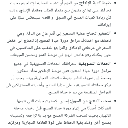
ضبط كمية الإنتاج
: من المهم أن تضبط العملية الإنتاجية، بحيث
تحافظ على توازن مقبول بين مقدار الطلب ومقدار الإنتاج، وذلك
لأن زيادة كميات المنتج في السوق أو نقصه سينعكس سلبًا على
إيراداتك.
التسعير
: تحتاج عملية التسعير إلى قدرٍ عالٍ من الدقة، وهي
تختلف مع اختلاف مراحل دورة حياة المنتج، إذ تحتاج إلى خفض
السعر في مرحلتي الإطلاق والتراجع للتغلب على المنافسين، في
حين يمكنك رفع هامش الربح في مرحلة النمو وتحسن المبيعات.
الحملات التسويقية
: سترافقك الحملات التسويقية في جميع
مراحل دورة حياة المنتج، ففي مرحلة الإطلاق مثلًا، ستكون
بحاجة إلى تعريف الناس بقيمة علامتك التجارية، بينما يجب أن
تركز حملاتك التسويقية على مزايا المنتج وأهميته للمستهلكين في
المراحل المتقدمة من دورة حياة المنتج.
سحب المنتج من السوق
: إحدى الإستراتيجيات التي تتبعها
الشركات أحيانًا هي إنهاء دورة حياة المنتج قبل دخوله مرحلة
الانهيار، بحيث تسحب الشركة المنتج مع بداية تراجعه وتستبدله
بمنتج آخر، وذلك بغية الحفاظ على قوة العلامة التجارية ومركزها