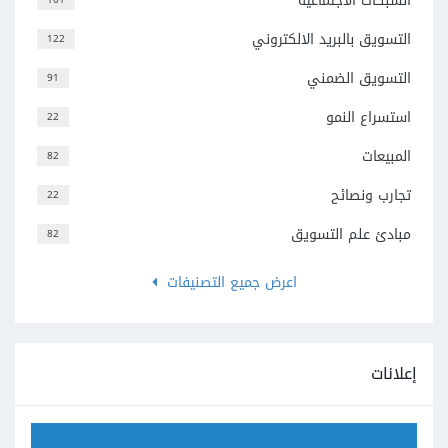
الشبكات الاجتماعية
التسويق بالبريد الالكتروني
122
التسويق الضمني
91
استسراع النمو
22
المبيعات
82
تجارب ونصائح
22
مبادئ علم التسويق
82
اعرض جميع التصنيفات
إعلانات