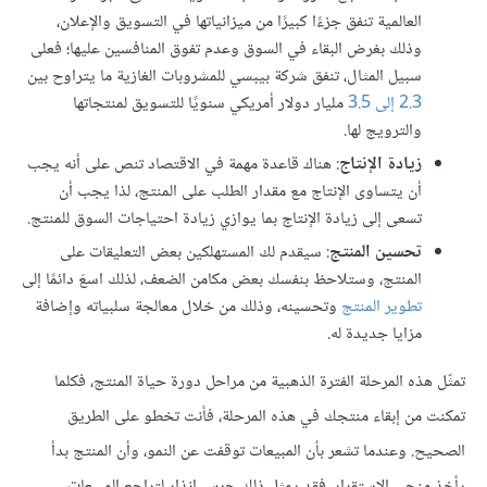
العالمية تنفق جزءًا كبيرًا من ميزانياتها في التسويق والإعلان،
وذلك بغرض البقاء في السوق وعدم تفوق المنافسين عليها؛ فعلى
سبيل المثال، تنفق شركة بيبسي للمشروبات الغازية ما يتراوح بين
2.3 إلى 3.5
مليار دولار أمريكي سنويًا للتسويق لمنتجاتها
والترويج لها.
زيادة الإنتاج
: هناك قاعدة مهمة في الاقتصاد تنص على أنه يجب
أن يتساوى الإنتاج مع مقدار الطلب على المنتج، لذا يجب أن
تسعى إلى زيادة الإنتاج بما يوازي زيادة احتياجات السوق للمنتج.
تحسين المنتج
: سيقدم لك المستهلكين بعض التعليقات على
المنتج، وستلاحظ بنفسك بعض مكامن الضعف، لذلك اسعَ دائمًا إلى
تطوير المنتج
وتحسينه، وذلك من خلال معالجة سلبياته وإضافة
مزايا جديدة له.
تمثّل هذه المرحلة الفترة الذهبية من مراحل دورة حياة المنتج، فكلما
تمكنت من إبقاء منتجك في هذه المرحلة، فأنت تخطو على الطريق
الصحيح. وعندما تشعر بأن المبيعات توقفت عن النمو، وأن المنتج بدأ
يأخذ منحى الاستقرار، فقد يمثل ذلك جرس إنذار لتراجع المبيعات