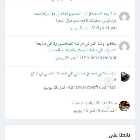
لماذا يعد الاستثمار في التصميم الداخلي مع شركة سعد
كريتفيتى خطوتك الأهم نحو منزل العمر؟
0
Melyu Mayo · نشر
6 يوليو
بتقضوا وقت أكبر في مراقبة المنافسين ولا في متابعة
التغيرات في سلوك العملاء واتجاهات البحث؟
0
El Shiemaa Refaat · نشر
25 يونيو
كيف يمكنني تسويق خدمتي في خمسات لتجني لي ارباح
كثيرة
1
Karam Mowaffk Sarhan · نشر
20 يونيو
ما علاقة الباك لينك بالمبيعات
0
أحمد سالم9 · نشر
15 يونيو
تابعنا على