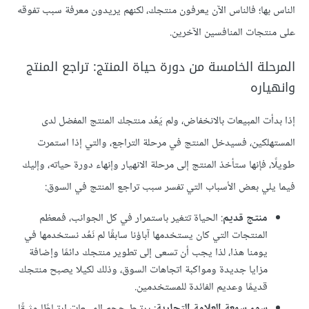
الناس بها؛ فالناس الآن يعرفون منتجك، لكنهم يريدون معرفة سبب تفوقه
على منتجات المنافسين الآخرين.
المرحلة الخامسة من دورة حياة المنتج: تراجع المنتج
وانهياره
إذا بدأت المبيعات بالانخفاض، ولم يَعُد منتجك المنتج المفضل لدى
المستهلكين، فسيدخل المنتج في مرحلة التراجع، والتي إذا استمرت
طويلًا، فإنها ستأخذ المنتج إلى مرحلة الانهيار وإنهاء دورة حياته، وإليك
فيما يلي بعض الأسباب التي تفسر سبب تراجع المنتج في السوق:
منتج قديم
: الحياة تتغير باستمرار في كل الجوانب، فمعظم
المنتجات التي كان يستخدمها آباؤنا سابقًا لم نَعُد نستخدمها في
يومنا هذا، لذا يجب أن تسعى إلى تطوير منتجك دائمًا وإضافة
مزايا جديدة ومواكبة اتجاهات السوق، وذلك لكيلا يصبح منتجك
قديمًا وعديم الفائدة للمستخدمين.
سوء سمعة العلامة التجارية
: يرتبط حجم المبيعات ارتباطًا وثيقًا