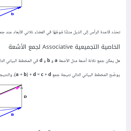
تحدّد قاعدة الرأس إلى الذيل مثلثًا مُوجَّهًا في الفضاء ثلاثي الأبعاد عند 
الخاصية التجميعية Associative لجمع الأشعة
هل يمكن جمع ثلاثة أشعة مثل الأشعة
a
و
b
و
d
في المخطط البياني التال
يوضّح المخطط البياني التالي نتيجة جمع ‎(
d
+
c
=
d
) +
b
+
a