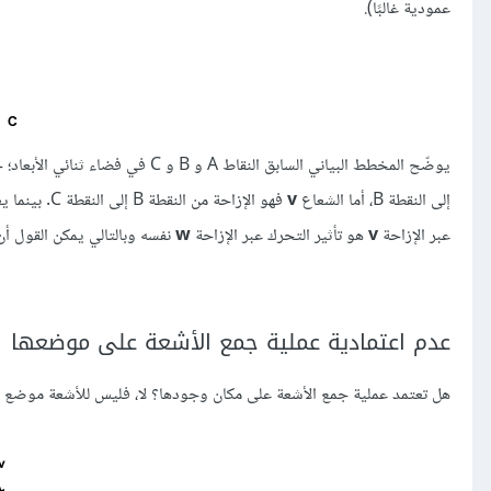
عمودية غالبًا).
يوضّح المخطط البياني السابق النقاط A و B و C في فضاء ثنائي الأبعاد؛ حيث يُعبَّر عن الإزاحة Displacement بمسافة واتجاه، فالشعاع
إلى النقطة B، أما الشعاع
v
فهو الإزاحة من النقطة B إلى النقطة C. بينما يعبٌر الشعاع
عبر الإزاحة
v
هو تأثير التحرك عبر الإزاحة
w
نفسه وبالتالي يمكن القول أن
عدم اعتمادية عملية جمع الأشعة على موضعها
هل تعتمد عملية جمع الأشعة على مكان وجودها؟ لا، فليس للأشعة موضع م