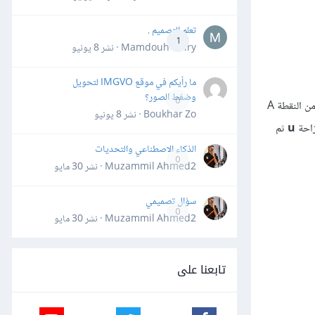
تعلم التصميم .
1
Mamdouh Khiry · نشر
8 يونيو
ما رأيكم في موقع IMGVO لتحويل
وضغط الصور؟
0
هو الإزاحة من النقطة A
Boukhar Zo · نشر
8 يونيو
u
ثم
الذكاء الاصطناعي والتحديات
0
Muzammil Ahmed2 · نشر
30 مايو
سؤال تصميمي
0
Muzammil Ahmed2 · نشر
30 مايو
تابعنا على