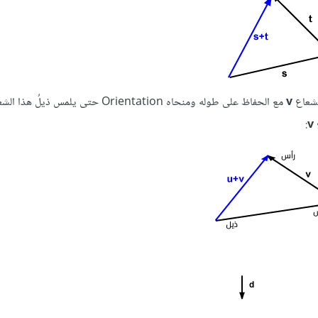
لشعاع
v
مع الحفاظ على طوله ومنحاه Orientation حتى يلمس ذيلُ
:
v