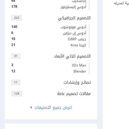
48
إنكسكيب
ة تمثيله
178
أدوبي إليستريتور
التصميم الجرافيكي
222
140
أدوبي فوتوشوب
6
أدوبي إن ديزاين
10
جيمب GIMP
21
كريتا Krita
التصميم ثلاثي الأبعاد
31
3
3Ds Max
12
Blender
نصائح وإرشادات
11
مقالات تصميم عامة
124
اعرض جميع التصنيفات