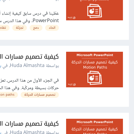
غطّينا في درس سابق كيفية إنشاء أ
PowerPoint. وفي هذا الدرس سنتعرّف على أوامر الدمج التي تساعدنا على تخصيص الأشكال وإنشاء أشكال جديدة...
اتحاد
دمج
تجزئة
تقاط
كيفية تصميم مسارات الحركة في werPoint
بواسطة Huda Almashta، في
ب
حركات بسيطة ومركّبة. وفي هذا ال
تصميم مسارات الحركة
ion paths
كيفية تصميم مسارات الحركة Motion Paths في PowerPoint:
بواسطة Huda Almashta، في
ب