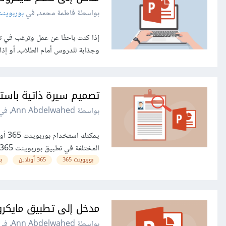
بواسطة فاطمة محمد، في
بوربوين
إذا كنت باحثًا عن عمل وترغب في تق
وجذابة للدروس أمام الطلاب، أو إ
تصميم سيرة ذاتية باستخدام تط
بواسطة Ann Abdelwahed، في
يمكن
المختلفة في تطبيق بوربوينت 365 أونلاين. تحتوي السيرة الذاتية في الصورة التالية على المعلومات الشخصية والنبذة...
بوربوينت 365
365 أونلاين
ب
مدخل إلى تطبيق مايكروسو
بواسطة Ann Abdelwahed، في