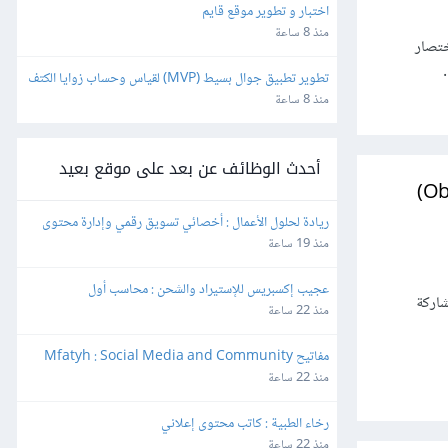
اختبار و تطوير موقع قايم
منذ 8 ساعة
ذلك يمكن اختصار
تطوير تطبيق جوال بسيط (MVP) لقياس وحساب زوايا الكتف
منذ 8 ساعة
أحدث الوظائف عن بعد على موقع بعيد
ربط العناصر وتضمينها داخل العروض التقديمية (Object Linking and Embedding)
ريادة لحلول الأعمال : أخصائي تسويق رقمي وإدارة محتوى
منذ 19 ساعة
عجيب إكسبريس للإستيراد والشحن : محاسب أول
يح مشاركة
منذ 22 ساعة
مفاتيح Mfatyh : Social Media and Community 
Manager
منذ 22 ساعة
رخاء الطبية : كاتب محتوى إعلاني
منذ 22 ساعة