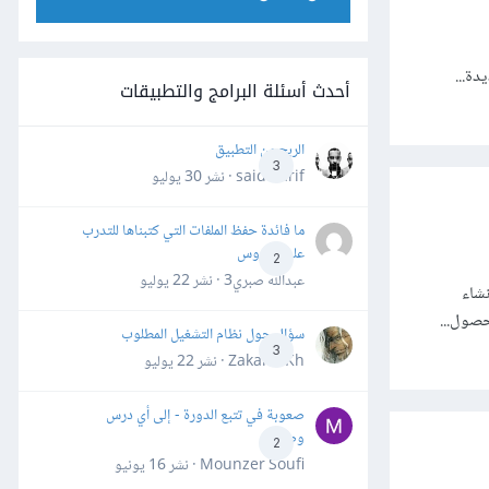
أحدث أسئلة البرامج والتطبيقات
الربح من التطبيق
3
said darif · نشر
30 يوليو
ما فائدة حفظ الملفات التي كتبناها للتدرب
على الدروس
2
عبدالله صبري3 · نشر
22 يوليو
ناصر لإنشاء
حصول...
سؤال حول نظام التشغيل المطلوب
3
Zakaria Kh · نشر
22 يوليو
صعوبة في تتبع الدورة - إلى أي درس
وصلت؟
2
Mounzer Soufi · نشر
16 يونيو