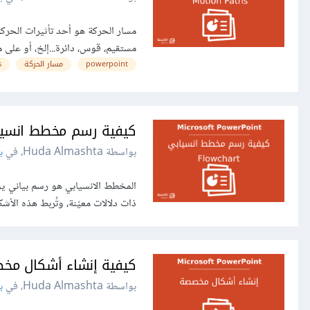
مستقيم، قوس، دائرة...إلخ، أو على 
powerpoint
مسار الحركة
s
كيفية رسم مخطط انسيابي Flowchart باستخدام nt
بواسطة Huda Almashta، في
ب
المخطط الانسيابي هو رسم بياني يو
ذات دلالات معيّنة، وتُربط هذه الأ
كيفية إنشاء أشكال مخصصة في erPoint
بواسطة Huda Almashta، في
ب