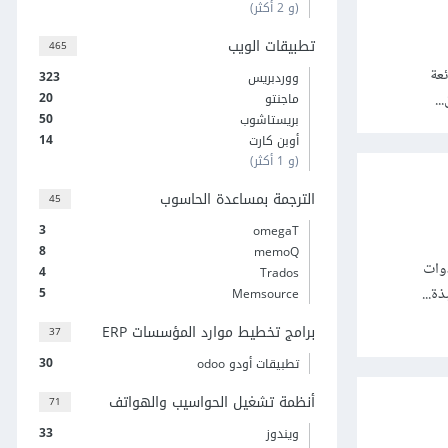
(و 2 أكثر)
تطبيقات الويب
465
عة
323
ووردبريس
20
..
ماجنتو
50
بريستاشوب
14
أوبن كارت
(و 1 أكثر)
الترجمة بمساعدة الحاسوب
45
3
omegaT
8
memoQ
أدوات
4
Trados
5
Memsource
برامج تخطيط موارد المؤسسات ERP
37
30
تطبيقات أودو odoo
أنظمة تشغيل الحواسيب والهواتف
71
33
ويندوز