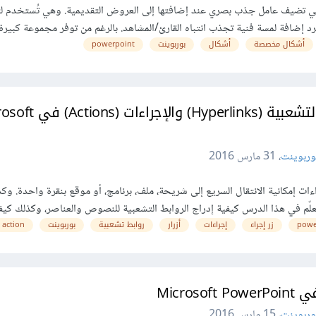
 التي تضيف عامل جذب بصري عند إضافتها إلى العروض التقديمية. وهي تُستخدم 
مجرد إضافة لمسة فنية تجذب انتباه القارئ/المشاهد. بالرغم من توفر مجموعة كبير
أشكال مخصصة
أشكال
بوربوينت
powerpoint
كيفية إنشاء الارتباطات التشعبية (Hyperlinks)
وربوينت
،
31 مارس 2016
راءات إمكانية الانتقال السريع إلى شريحة، ملف، برنامج، أو موقع بنقرة واحدة. وك
لّم في هذا الدرس كيفية إدراج الروابط التشعبية للنصوص والعناصر، وكذلك كي
powe
زر إجراء
إجراءات
أزرار
روابط تشعبية
بوربوينت
action
Micro
وربوينت
،
15 مارس 2016