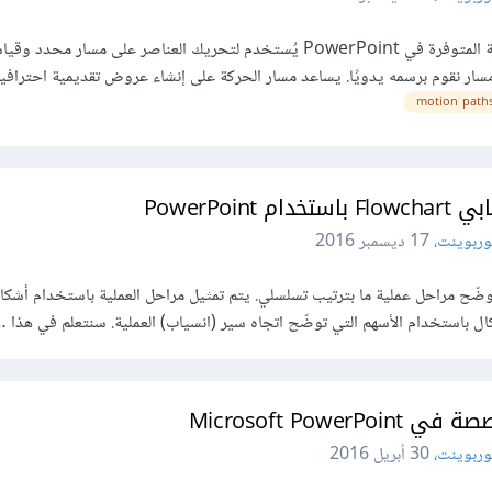
مسار الحركة هو أحد تأثيرات الحركة المتوفرة في PowerPoint يُستخدم لتحريك العناصر على مسار
مسار نقوم برسمه يدويًا. يساعد مسار الحركة على إنشاء عروض تقديمية احترافية
motion path
PowerPoi
وربوينت
،
17 ديسمبر 2016
ضّح مراحل عملية ما بترتيب تسلسلي. يتم تمثيل مراحل العملية باستخدام أشكا
شكال باستخدام الأسهم التي توضّح اتجاه سير (انسياب) العملية. سنتعلم في هذا 
Microsoft Pow
وربوينت
،
30 أبريل 2016