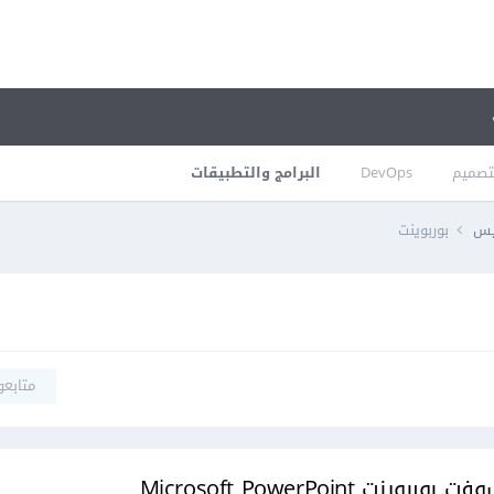
تصميم
DevOps
البرامج والتطبيقات
فيس
بوربوينت
متابعو
 Microsoft PowerPoint