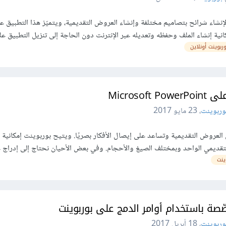
وربوينت 365 أونلاين لإنشاء شرائح بتصاميم مختلفة وإنشاء العروض التقديمية، ويتميّز هذا التطبيق
ية إنشاء الملف وحفظه وتعديله عبر الإنترنت دون الحاجة إلى تنزيل التطبيق ع
وربوينت أونلاين
Microso
وربوينت
،
23 مايو 2017
ن العروض التقديمية وتساعد على إيصال الأفكار بصريًا. ويتيح بوربوينت إمكانية 
تقديمي الواحد وبمختلف الصيغ والأحجام. وفي بعض الأحيان نحتاج إلى إدراج
ينت
صة باستخدام أوامر الدمج على بوربوينت
وربوينت
،
18 أبريل 2017