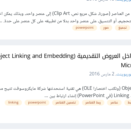
التجميع هي عملية تحويل مجموعة من العناصر (صورة، شكل، مربع نص، Clip Art) إلى عنصر واحد، وب
التحجيم، أو التنسيق، على عنصر واحد بدلا من تطبيقه على كل عنصر على حدة. …
تجميع
صور
powerpoint
وربوينت
،
2 مارس 2016
Object Linking and Embedding (وتكتب اختصارا OLE) هي تقنية استحدثتها شركة مايكروسوفت تت
 …
بط
عناصر
ربط العناصر
تضمين العناصر
powerpoint
linking