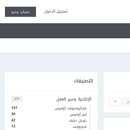
تسجيل الدخول
حساب جديد
التصنيفات
الإنتاجية وسير العمل
277
ن
0
157
مايكروسوفت أوفيس
30
ليبر أوفيس
42
جوجل درايف
12
شيربوينت