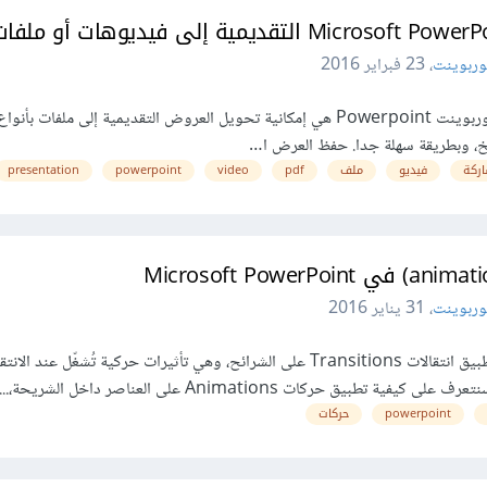
وربوينت
،
23 فبراير 2016
من الخصائص الرائعة التي يوفرها بوربوينت Powerpoint هي إمكانية تحويل العروض التقديمية إلى ملفات 
ركة
فيديو
ملف
pdf
video
powerpoint
presentation
وربوينت
،
31 يناير 2016
في درس سابق تعرفنا على كيفية تطبيق انتقالات Transitions على الشرائح، وهي تأثيرات حركية تُشغّل عند 
ق حركات Animations على العناصر داخل الشريحة،...
powerpoint
حركات