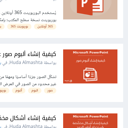
يُستخدم الب
بوربوينت نسخة سطح المكتب؛ بإمكان
365 أونلاين
بوربوينت 365
ب
كيفية إنشاء ألبوم صور على ft PowerPoint
بواسطة Huda Almashta، في
ب
تشكّل الصور جزءًا أساسيًا ومهمًا م
غير محدود من الصور في العرض ال
صور
البوم
ألبوم
بوربو
كيفية إنشاء أشكال مخصّ
بواسطة Huda Almashta، في
ب