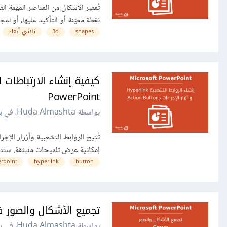
تُعتبر الأشكال من العناصر المهمة
نقطة معيّنة أو التأكيد عليها، أو ل
shapes
3d
ثلاثي أبعاد
PowerPoint
بواسطة Huda Almashta، في
ب
تُتيح الروابط التشعبية وأزرار الإج
إمكانية عرض تلميحات منبثقة. سنتع
rpoint
hyperlink
button
تجميع الأشكال والصور في soft PowerPoint
بواسطة Huda Almashta، في
ب