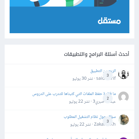
أحدث أسئلة البرامج والتطبيقات
الربح من التطبيق
3
said darif · نشر
30 يوليو
ما فائدة حفظ الملفات التي كتبناها للتدرب على الدروس
2
عبدالله صبري3 · نشر
22 يوليو
سؤال حول نظام التشغيل المطلوب
3
Zakaria Kh · نشر
22 يوليو