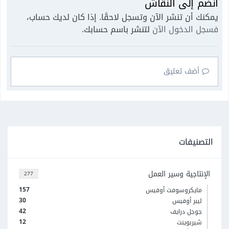
انضم إلى النقاش
يمكنك أن تنشر الآن وتسجل لاحقًا. إذا كان لديك حساب،
فسجل الدخول الآن
لتنشر باسم حسابك.
أضف تعليق
التصنيفات
الإنتاجية وسير العمل
277
157
مايكروسوفت أوفيس
30
ليبر أوفيس
42
جوجل درايف
12
شيربوينت