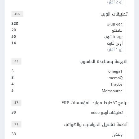
(و 2 أكثر)
تطبيقات الويب
465
323
ووردبريس
20
ماجنتو
50
بريستاشوب
14
أوبن كارت
(و 1 أكثر)
الترجمة بمساعدة الحاسوب
45
3
omegaT
8
memoQ
4
Trados
5
Memsource
برامج تخطيط موارد المؤسسات ERP
37
30
تطبيقات أودو odoo
أنظمة تشغيل الحواسيب والهواتف
71
33
ويندوز