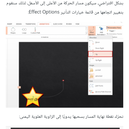
بشكل افتراضي، سيكون مسار الحركة من الأعلى إلى الأسفل، لذلك سنقوم
بتغيير اتجاهها من قائمة خيارات التأثير Effect Options:
نحرّك نقطة نهاية المسار بسحبها يدويًا إلى الزاوية العلوية اليمنى: