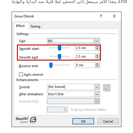
End، وهذا الأمر سيجعل تأثير التصغير أبطأ قليلًا عند البداية والنهاية: