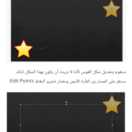
سنقوم بتعديل شكل القوس لأنّنا لا نريده أن يكون بهذا الشكل، لذلك
سننقر على المسار بزر الفأرة الأيمن ونختار تحرير النقاط Edit Points: