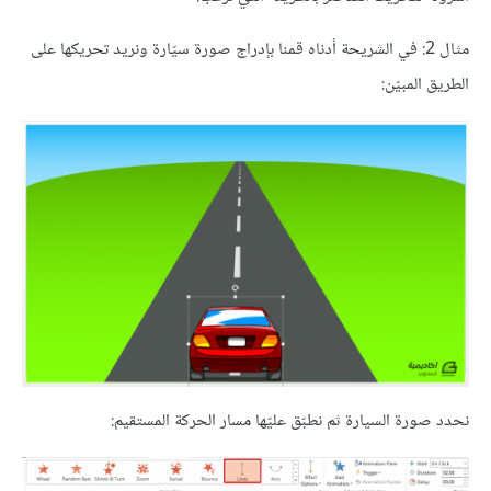
مثال 2: في الشريحة أدناه قمنا بإدراج صورة سيّارة ونريد تحريكها على
الطريق المبيّن:
نحدد صورة السيارة ثم نطبّق عليّها مسار الحركة المستقيم: