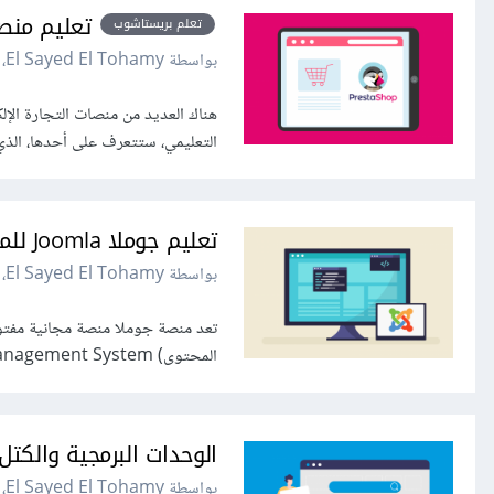
تعليم منصة بريستا
تعلم بريستاشوب
بواسطة El Sayed El Tohamy، في
التعليمي، ستتعرف على أحدها، الذي يعرف بمنصة بريستاشوب Shop
تعليم جوملا Joomla للمبتدئين (خطوة بخطوة)
بواسطة El Sayed El Tohamy، في
تعد منصة جوملا منصة مجانية مفتوح
المحتوى) Content Management System، والتي من خلالها يمكن إنشاء مواقع ويب متخصصة بدون الحاجة لكتابة...
الوحدات البرمجية والكتل ال
بواسطة El Sayed El Tohamy، في