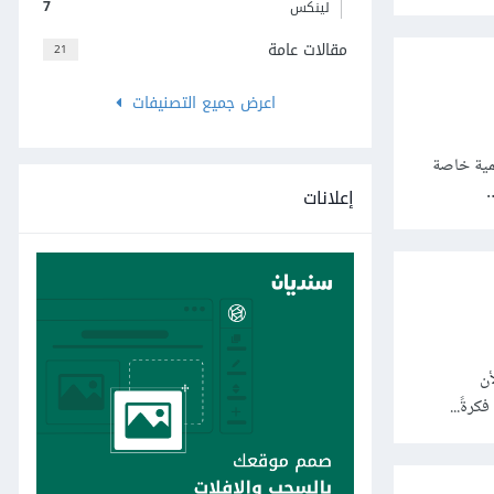
7
لينكس
مقالات عامة
21
اعرض جميع التصنيفات
همية خاصة
…
إعلانات
أن
رةً...