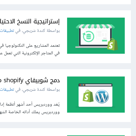
إستراتيجية النسخ الاحتياطي لمتجر ش
بواسطة كندة شربجي، في
تطبيقات 
تعتمد المشاريع على التكنولوجيا في 
في المتاجر الإلكترونية التي تعمل 
دمج شوبيفاي shopify مع ووردبريس عبر تضمين زر الشراء
بواسطة كندة شربجي، في
تطبيقات 
يُعَد ووردبريس أحد أشهر أنظمة إدار
ووردبريس يملك أداته الخاصة الشهي