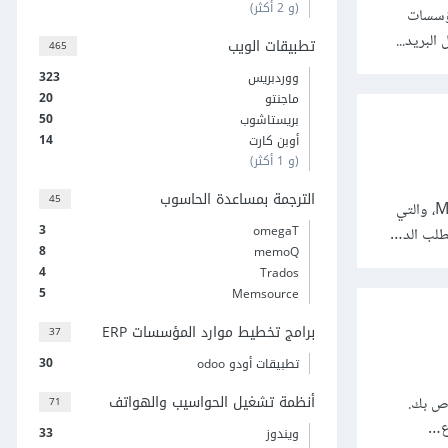
(و 2 أكثر)
بية التي تتيح للمؤسسات
البريد...
تطبيقات الويب
465
323
ووردبريس
20
ماجنتو
50
بريستاشوب
14
أوبن كارت
(و 1 أكثر)
الترجمة بمساعدة الحاسوب
45
تُعَد خدمة Azure AI Translator بمثابة خدمة ترجمة آلية قائمة على السحابة الإلكترونية تقدمها شركة Microsoft، والتي
3
omegaT
تطلب الد…
8
memoQ
4
Trados
5
Memsource
برامج تخطيط موارد المؤسسات ERP
37
30
تطبيقات أودو odoo
أنظمة تشغيل الحواسيب والهواتف
اص بك.
71
إع…
33
ويندوز