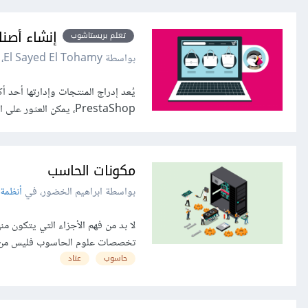
إنشاء أصن
تعلم بريستاشوب
بواسطة El Sayed El Tohamy، في
يُعد إدراج المنتجات وإدارتها أحد 
PrestaShop، يمكن العثور على الوظائف والأدوات التي تساعدك على إنجاز كل العمليات التي تخص الأصناف تحت القائمة...
مكونات الحاسب
بواسطة ابراهيم الخضور، في
أنظمة
لا بد من فهم الأجزاء التي يتكون 
تخصصات علوم الحاسوب فليس من الجي
حاسوب
عتاد