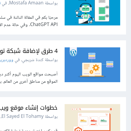
بواسطة Mostafa Amaan، في
ت
ChatGPT API. وفي حالة عدم الاطلاع على المقال الأول والثاني بعد، ففي المقالة الأولى ستتعرف على بوت المحادثة...
4 طرق لإضافة شبكة توصيل المحتوى CDN إلى ووردبريس
بواسطة كندة شربجي، في
ووردبري
أصبحت مواقع الويب اليوم أكثر دينا
الموقع من مناطق أخرى من العالم. بلغ متوسط حجم الصفحة عام 22
خطوات إنشاء موقع ويب باست
بواسطة El Sayed El Tohamy، في