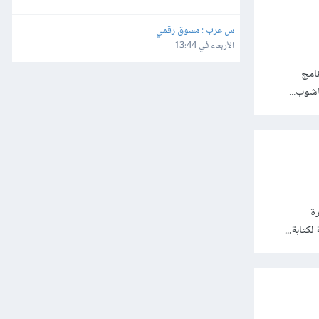
س عرب : مسوق رقمي
الأربعاء في 13:44
Online S. وفي هذا البرنامج
ة