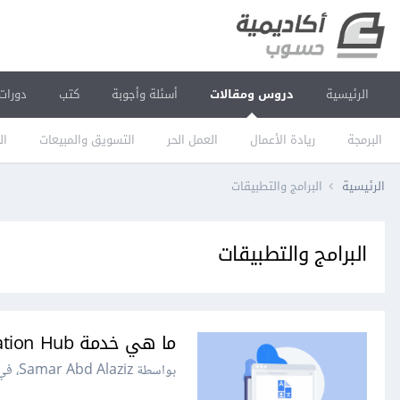
الرئيسية
دروس ومقالات
أسئلة وأجوبة
كتب
دورات
البرمجة
ريادة الأعمال
العمل الحر
التسويق والمبيعات
ال
الرئيسية
البرامج والتطبيقات
البرامج والتطبيقات
ما هي خدمة Translation Hub المقدمة من Google؟
بواسطة Samar Abd Alaziz، في