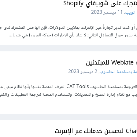
رك على شوبيفاي Shopify
الويب
،
11 ديسمبر 2023
أو كنت تدير تجارةً عبر الإنترنت بملايين الدولارات، فإن الهاجس المشترك لدى ج
ية يدور حول التساؤل التالي: لا شك بأن الزيارات (حركة المرور) هي شريا…
ين
مة بمساعدة الحاسوب
،
2 ديسمبر 2023
ويبليت Weblate أداة من أدوات الترجمة بمساعدة الحاسوب CAT Tools، تعرف المنصة نفسها بأنها
ب مع نظام إدارة النسخ والتعديلات. وتستخدم المنصة لترجمة التطبيقات والكثير