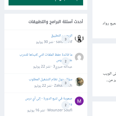
أحدث أسئلة البرامج والتطبيقات
ميع رواد
الربح من التطبيق
3
said darif · نشر
30 يوليو
ما فائدة حفظ الملفات التي كتبناها للتدرب
على الدروس
2
عبدالله صبري3 · نشر
22 يوليو
 نظام مبني على الويب
سؤال حول نظام التشغيل المطلوب
 من...
3
Zakaria Kh · نشر
22 يوليو
صعوبة في تتبع الدورة - إلى أي درس
وصلت؟
2
Mounzer Soufi · نشر
16 يونيو