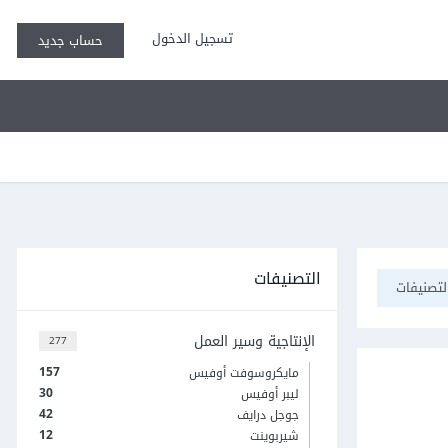
تسجيل الدخول
حساب جديد
التصنيفات
تصنيفات
الإنتاجية وسير العمل
277
157
مايكروسوفت أوفيس
30
ليبر أوفيس
42
جوجل درايف
12
شيربوينت