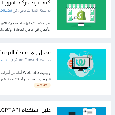
كيف تزيد حركة المرور لمتج
بواسطة كندة شربجي، في
تطبيقات 
سواء كنت تبدأ بإعداد متجرك الأول 
الأعمال في مجال التجارة الإلكترون
مدخل إلى منصة الترجمة Weblate للمبتدئ
بواسطة Alan Dawud، في
الترج
للتوطين المستمر وأداة ترجمة وتعري
weblate
دليل استخدام ChatGPT API لتحسين خدماتك عبر الإنترنت