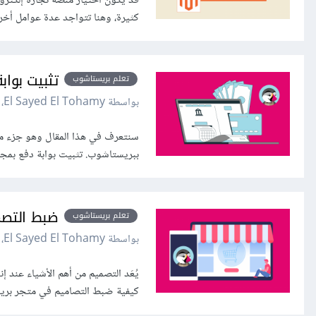
قد يكون اختيار منصة تجارة إلكترون
كثيرة، وهنا تتواجد عدة عوامل أخرى
تثبيت بوا
تعلم بريستاشوب
بواسطة El Sayed El Tohamy، في
سنتعرف في هذا المقال وهو جزء من
ببريستاشوب. تثبيت بوابة دفع بمجر
ضبط التصم
تعلم بريستاشوب
بواسطة El Sayed El Tohamy، في
يُعَد التصميم من أهم الأشياء عند 
كيفية ضبط التصاميم في متجر بريستاشوب. ضبط السمة theme والشعار go