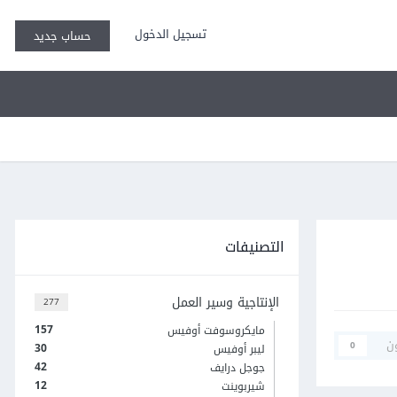
تسجيل الدخول
حساب جديد
التصنيفات
الإنتاجية وسير العمل
277
157
مايكروسوفت أوفيس
ن
0
30
ليبر أوفيس
42
جوجل درايف
12
شيربوينت