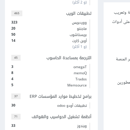
(و 2 أكثر)
مة وتعريب
تطبيقات الويب
465
وح المصدر منذ عام 2012. تحتوي هذه المنصة على أدوات
323
ووردبريس
20
ماجنتو
50
بريستاشوب
14
أوبن كارت
(و 1 أكثر)
الترجمة بمساعدة الحاسوب
45
كات في 165 بلد حول العالم، وتنشر المنصة
3
omegaT
8
memoQ
4
Trados
مطورين
5
Memsource
برامج تخطيط موارد المؤسسات ERP
37
30
تطبيقات أودو odoo
أنظمة تشغيل الحواسيب والهواتف
71
33
ويندوز