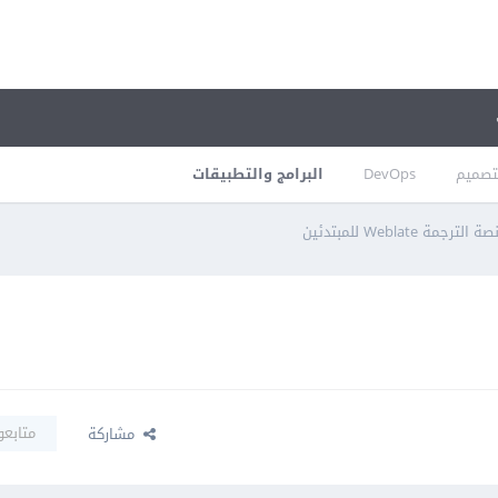
تصميم
DevOps
البرامج والتطبيقات
مة Weblate للمبتدئين
متابعو
مشاركة