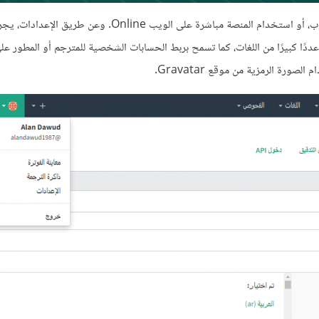
توفر منصة Weblate طريقتين للاستخدام: تنصيب البرنامج على الحاسوب، أو استخدام المنصة مباشرة على الويب line
منصة عددًا كبيرًا من اللغات، كما تسمح بربط الحسابات الشخصية للمترجم أو المطور ع
ة الرمزية من موقع Gravatar.