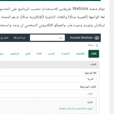
لغة الواجهة (العربية مثالًا) واللغات الثانوية (الإنكليزية مثالًا). تدعم ال
لينكدإن وتويتر وجيت.هب والموقع الإلكتروني الشخصي إن وجد واستخدام الصور