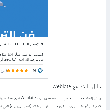
دليل البدء مع Weblate
يمكن إنشاء حساب شخص
فتح الموقع على الويب، إذ توجد على اليسار، خانة (اذهب ويبليت) الت