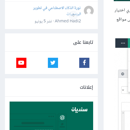
ثورة الذكاء الاصطناعي في تطوير
On. وعن طريق الإعدادات، يجري اختيار
البرمجيات
0
لى مواقع
Ahmed Hadi2 · نشر
5 يونيو
تابعنا على
إعلانات