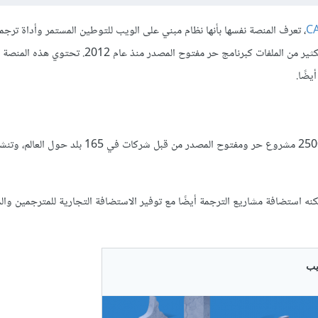
، تعرف المنصة نفسها بأنها نظام مبني على الويب للتوطين المستمر وأداة ترج
مع نظام إدارة النسخ والتعديلات. وتستخدم المنصة لترجمة التطبيقات والكثير من الملفات كبرنامج حر مفت
يضًا.
حسب الإحصائيات الأخيرة من منصة Weblate، استخدمت المنصة في 2500 مشروع حر ومفتوح المصدر من قبل شر
 استضافة مشاريع الترجمة أيضًا مع توفير الاستضافة التجارية للمترجمين وال