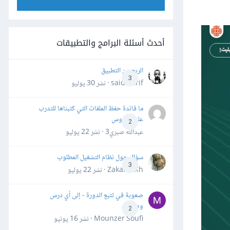
أحدث أسئلة البرامج والتطبيقات
الربح من التطبيق
3
said darif · نشر
30 يوليو
ما فائدة حفظ الملفات التي كتبناها للتدرب
على الدروس
2
عبدالله صبري3 · نشر
22 يوليو
سؤال حول نظام التشغيل المطلوب
3
Zakaria Kh · نشر
22 يوليو
صعوبة في تتبع الدورة - إلى أي درس
وصلت؟
2
Mounzer Soufi · نشر
16 يونيو