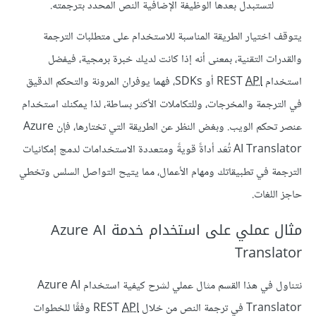
لتستبدل بعدها الوظيفة الإضافية النص المحدد بترجمته.
يتوقف اختيار الطريقة المناسبة للاستخدام على متطلبات الترجمة
والقدرات التقنية، بمعنى أنه إذا كانت لديك خبرة برمجية، فيفضل
استخدام REST
API
أو SDKs، فهما يوفران المرونة والتحكم الدقيق
في الترجمة والمخرجات، وللتكاملات الأكثر بساطة، لذا يمكنك استخدام
عنصر تحكم الويب. وبغض النظر عن الطريقة التي تختارها، فإن Azure
AI Translator تُعَد أداةً قويةً ومتعددة الاستخدامات لدمج إمكانيات
الترجمة في تطبيقاتك ومهام الأعمال، مما يتيح التواصل السلس وتخطي
حاجز اللغات.
مثال عملي على استخدام خدمة Azure AI
Translator
نتناول في هذا القسم مثال عملي لشرح كيفية استخدام Azure AI
Translator في ترجمة النص من خلال REST
API
وفقًا للخطوات