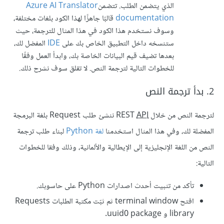
الذي يتضمن الطلب. تتضمن
Azure AI Translator
documentation
قالبًا جاهزًا لهذا الكود بلغات مختلفة،
وسوف نستخدم هذا الكود في هذا المثال للترجمة، حيث
ستنسخه داخل التطبيق الخاص بك على
IDE
المفضل لك،
بعدها تضيف قيم البيانات الخاصة بك، وابدأ العمل وفقًا
للخطوات التالية لترجمة النص. لا تقلق سوف نشرح ذلك.
2. بدأ ترجمة النص
لترجمة النص من خلال REST
API
ننشئ طلب Request بلغة البرمجة
المفضلة لك، وفي هذا المثال استخدمنا
لغة Python
لبناء طلب ترجمة
النص من اللغة الإنجليزية إلى الإيطالية والألمانية، وذلك وفقا للخطوات
التالية:
تأكد من تثبيت أحدث اصدارات Python على حاسوبك.
افتح terminal window ثم ثبّت مكتبة الطلبات Requests
library و uuid0 package.