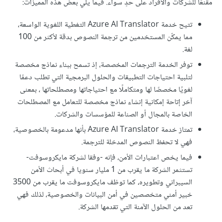
مقنعًا للشركات والأفراد على حدٍ سواء. فيما يلي بعض هذه المميزات:
تتيح خدمة Azure AI Translator التغطية اللغوية الواسعة،
مما يمكّن المستخدمين من ترجمة النصوص بدقة لأكثر من 100
لغة.
توفر الخدمة الترجمات المخصصة، إذ تسمح ببناء نماذج مخصصة
لتلبية احتياجات التطبيقات والحلول البرمجية التي تطلب دعمًا
لغويًا مخصصًا لها ومتكاملًا مع احتياجاتها ومصطلحاتها ، بمعنى
آخر إتاحة إمكانية إنشاء نماذج مخصصة للتعامل مع المصطلحات
الخاصة بالمجال أو الصناعة للمؤسسات والشركات.
تمتاز خدمة Azure AI Translator بأنها مدعومة بالخصوصية،
فهي لا تحفظ النصوص المدخلة للترجمة.
فيما يخص اعتبارات الأمن، فإنه -وفقا لشركة مايكروسوفت-
تستثمر الشركة ما يقرب من 1 مليار سنويا في أبحاث الأمن
السيبراني وتطويره، كما توظف مايكروسوفت ما يقرب من 3500
خبير أمني متخصصين في أمن البيانات والخصوصية، لذلك فهي
تعد من الحلول الآمنة التي تقدمها الشركة.